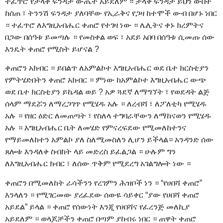
ተፈጥሮ የታላቅ ፍንዳታ ውጤት አይደለም ። ታላቅ ፍንዳታ ይህን ውበት
ከሰጠ ፣ ትንንሽ ፍንዳታ ያለባቸው የኢራቅና የጋዛ ከተሞች ውብ በሆኑ ነበር
። ተፈጥሮ ለእግዚአብሔር ቀጠሮ የተገዛ ነው ። ሌሊትና ቀኑ ክረምትና
በጋው በሰዓቱ ይመጣሉ ። የመስቀል ወፍ ፣ አደይ አበባ በሰዓቱ ሲመጡ ሰው
እንዴት ቀጠሮ የሚስት ይሆናል ?
ቀጠሮን አክብር ። ይበልጥ ለአምልኮተ እግዚአብሔር ወደ ቤተ ክርስቲያን
የምትሄድበትን ቀጠሮ አክብር ። ምነው ከአምልኮተ እግዚአብሔር ውጭ
ወደ ቤተ ክርስቲያን ይኬዳል ወይ ? አዎ ጓደኛ ለማግኘት ፣ የወደዳት ልጅ
ሰላም ማደሯን ለማረጋገጥ የሚሄዱ አሉ ። ለረብሻ ፣ ለፖለቲካ የሚሄዱ
አሉ ። የዘር ዕድር ለመጠጣት ፣ የስለላ ተግባራቸውን ለማከናወን የሚሄዱ
አሉ ። እግዚአብሔር ቤት ለመሄድ የምናረፍደው የሚመለከተንና
የማይመለከተን አምልኮ ያለ ስለሚመስለን ሊሆን ይችላል። አንዳንድ ሰው
ጸሎቱ እንዳለቀ ስብከት ላይ መድረስ ይፈልጋል ። ሁሉም ግን
ለእግዚአብሔር ክብር ፣ ለሰው ጥቅም የሚደረግ አገልግሎት ነው ።
ቀጠሮን በሚመለከት ራሳችንን የረገምን ሕዝቦች ነን ። “የሀበሻ ቀጠሮ”
እንላለን ። የሚገርመው ያረፈደው ሰውዬ ሳይቀር “ያው የሀበሻ ቀጠሮ
አይደል” ይላል ። ቀጠሮ የሰውነት እንጂ የሀበሻና የፈረንጅ መለኪያ
አይደለም ። ወላጆቻችን ቀጠሮ በጣም ያከብሩ ነበር ። ጠዋት ቀጠሮ