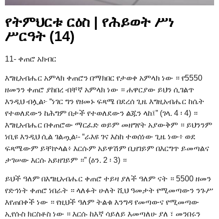
የትምህርቱ ርዕስ | የሕይወት ሥነ
ሥርዓት (14)
11- ቀጠሮ አክብር
እግዚአብሔር አምላክ ቀጠሮን በማክበር የታወቀ አምላክ ነው ። የ5550
ዘመንን ቀጠሮ ያከበረ ብቸኛ አምላክ ነው ። ሐዋርያው ይህን ሲገልጥ
እንዲህ ብሏል፦ “ነገር ግን የዘመኑ ፍጻሜ በደረሰ ጊዜ እግዚአብሔር ከሴት
የተወለደውን ከሕግም በታች የተወለደውን ልጁን ላከ፤” (ገላ. 4 ፡ 4) ።
እግዚአብሔር በቀጠሮው ማርፈድ ወይም መዘግየት አያውቅም ። ይህንንም
ነቢዩ እንዲህ ሲል ገልጧል፡- “ራእዩ ገና እስከ ተወሰነው ጊዜ ነው፥ ወደ
ፍጻሜውም ይቸኵላል፥ እርሱም አይዋሽም ቢዘገይም በእርግጥ ይመጣልና
ታገሠው እርሱ አይዘገይም ።” (ዕን. 2 ፡ 3) ።
ይህች ዓለም በእግዚአብሔር ቀጠሮ ተይዛ ያለች ዓለም ናት ። 5500 ዘመን
የድኅነት ቀጠሮ ነበራት ። ላለፉት ሁለት ሺህ ዓመታት የሚመጣውን ንጉሥ
እየጠበቀች ነው ። የዚህች ዓለም ትልቁ እንግዳ የመጣውና የሚመጣው
ኢየሱስ ክርስቶስ ነው ። እርሱ ከእኛ ሳይለይ እመጣለሁ ያለ ፣ መንበሩን