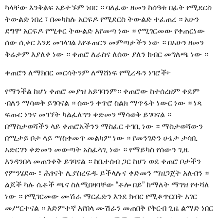
ካላቸው እንቅልፍ አይተኙም ነበር ። ባለፈው ዘመን ከሰዓቱ በፊት የሚደርስ
ትውልድ ነበረ ፣ በመካከሉ አርፍዶ የሚደርስ ትውልድ ተፈጠረ ። አሁን
ደግሞ አርፍዶ የሚቀር ትውልድ እየመጣ ነው ። የሚገርመው የቀጠርነው
ሰው ሲቀር እንደ መገላገል እየቆጠርን መምጣታችን ነው ። በአሁን ዘመን
ቅሬታም እያለቀ ነው ። ቀጠሮ ለራስና ለሰው ያለን ክብር መግለጫ ነው ።
ቀጠሮን ለማክበር መርሳትንም ለማሸነፍ የሚረዱን ነገሮች፦
የማንችል ከሆነ ቀጠሮ መያዝ አይገባንም። ቀጠሮው ከተሰረዘም ቀደም
ብለን ማሳወቅ ይገባናል ። ሰውን ቀጥሮ ስልክ ማጥፋት ነውር ነው ። ነጻ
ፍጡር ነንና መገኘት ካልፈለግን ቀድመን ማሳወቅ ይገባናል ።
በማስታወሻችን ላይ ቀጠሮአችንን ማስፈር ተገቢ ነው ። ማስታወሻውን
በሚታይ ቦታ ላይ ማስቀመጥ መልካም ነው ። የመንገድን ሁኔታ ታሳቢ
አድርገን ቀድመን መውጣት አስፈላጊ ነው ። የማይካስ የሰውን ጊዜ
እንዳንበላ መጠንቀቅ ይገባናል ። ከቤተሰብ ጋር ከሆነ ወደ ቀጠሮ ቦታችን
የምንሄደው ፣ ሕፃናት ሊያስረፍዱ ይችላሉና ቀድመን ማዘጋጀት አለብን ።
ልጆች ካሉ ሴቶች ጫና ስለሚበዛባቸው “ቶሎ በይ” ከማለት ማገዝ የተሻለ
ነው ። የሚገርመው ሙሽራ ማርፈድን እንደ ክብር የሚቆጥርበት አገር
መሥርተናል ። እድምተኛ እየበላ ሙሽራን መጠበቅ የቅርብ ጊዜ ልማድ ነበር