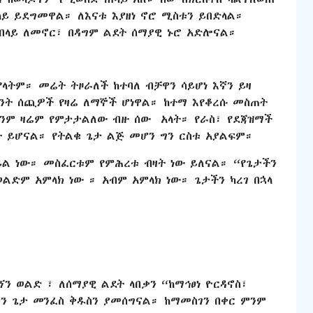
ላይ ይደግመዋል። ለእናቱ እያዘነ ኖሮ ሚስቱን ይበድላል።
 በላይ ለመኖር፣ በዳግም ልደት ሰማያዊ ኑሮ አድሎናል።
 የላትም። መሬት ትዞራለች ከተባለ ብቻዋን ሳይሆነ እኛን ይዛ
ላንት ሰጪዎች የዛሬ ለማኞች ሆነዋል። ከተማ እየቆረሱ መስጠት
ሆንም ዛሬም የምታታልለው ብዙ ሰው አላት። የራስ፣ የደጃዝማች
 ይሆናል። የትልቁ ጌታ ልጅ መሆን ግን ርስቱ አያልፍም።
ይል ነው። መስፈርቱም የምሕረቱ ብዛት ነው ይለናል። “የጌታችን
ወልድም አምላክ ነው ። አብም አምላክ ነው። ጌታችን ካረገ በኋላ
ን ወልድ ፣ ለሰማያዊ ልደት ላበቃን “ከማኅፀነ ዮርዳኖስ፣
ንን ጌታ መንፈስ ቅዱስን ያመሰግናል። ከማመስገን በቀር ምንም