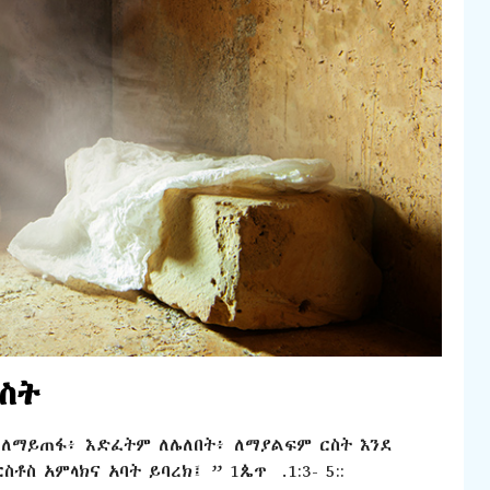
ርስት
 ለማይጠፋ፥ እድፈትም ለሌለበት፥ ለማያልፍም ርስት እንደ
ቶስ አምላክና አባት ይባረክ፤ ” 1ጴጥ .1:3- 5::