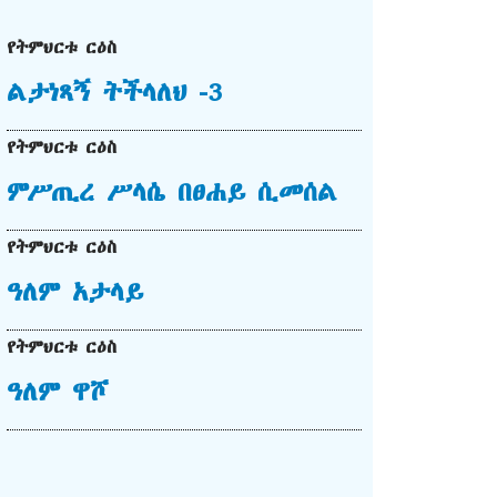
የትምህርቱ ርዕስ
ልታነጻኝ ትችላለህ -3
የትምህርቱ ርዕስ
ምሥጢረ ሥላሴ በፀሐይ ሲመሰል
የትምህርቱ ርዕስ
ዓለም አታላይ
የትምህርቱ ርዕስ
ዓለም ዋሾ