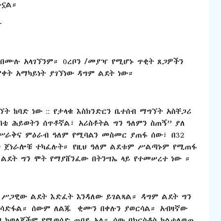
ሁኗል።
፦
 በሙሉ አላገኘንም። 0ረቦን /መያዣ የሚሆኑ ጥቂት ጸጋዎችን
ቀት አማካይነት ያገኘነው ዳግም ልደት ነው።
ት ከባድ ነው :: የታላቁ እስክንድርን ቤተሰብ ማግኘት አስቸጋሪ
ቴ ሕይወትን ሰጥቶኛል፣ አሪስቶትል ግን ዓለምን ስጠኝ” ያለ
ምሥራቅና ምዕራብ ዓለም የሚባልን መስመር ያጠፋ ሰው፣ በ32
 ጀነራሎቹ ተካፈሉት። የዚህ ዓለም ልደቱም ሥልጣኑም የሚጠፋ
 ልደት ግን ሞት የማያሸንፈው በትንሣኤ ላይ የተመሠረተ ነው ።
 ሥጋዊው ልደት እድፈት እንዳለው ይገልጻል። ዳግም ልደት ግን
 ያሳድፋል። ሰውም ለልጁ ቂሙን በቀሉን ያወርሳል። አብዛኛው
 ከወላጆችም የሚወሰድ ጠባይ አለ። ሰው በክርስቶስ ካልተለወጠ