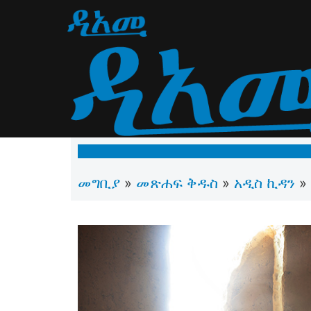
መግቢያ
መጽሐፍ ቅዱስ
አዲስ ኪዳን
»
»
»