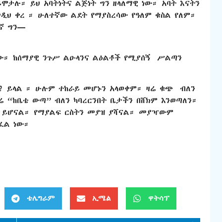
ታሉ። ይህ አባትነትና ልጅነት ግን ዘላለማዊ ነው። አባት እናትን
ዲህ ቀረ ። ሁለተኛው ልደት የማያስረሳው የዓለም ቁስል የለም።
ኛ ግን—
ው። ከሰማያዊ ንጉሥ ልዑላንና ልዕልቶች የሚያሰኝ ሥልጣን
? ይላል ። ሁሉም ተከራይ መሆኑን አላወቀም። ዛሬ ቁጭ ብለን
ሬ “ከቤቴ ውጣ” ብለን ካባረርንበት ቤታችን በሸክም እንወጣለን።
ው ይሆናል። የማያልፍ ርስትን መያዝ ያሻናል። መያዣውም
ፈል ነው።
ቴሌግራም
ኢሜል
ዋትሳፕ