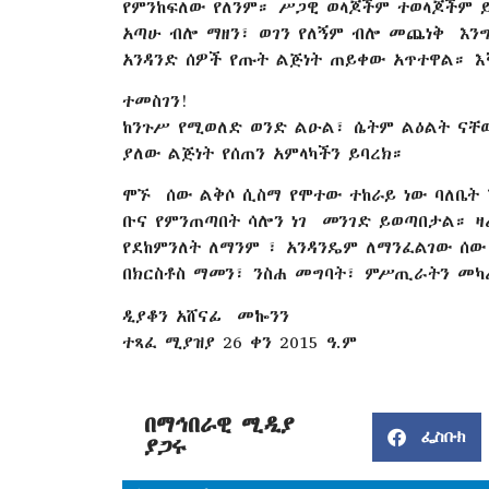
የምንከፍለው የለንም። ሥጋዊ ወላጆችም ተወላጆችም ይሞ
አጣሁ ብሎ ማዘን፣ ወገን የለኝም ብሎ መጨነቅ እንግ
አንዳንድ ሰዎች የጡት ልጅነት ጠይቀው አጥተዋል። እ
ተመስገን!
ከንጉሥ የሚወለድ ወንድ ልዑል፣ ሴትም ልዕልት ናቸ
ያለው ልጅነት የሰጠን አምላካችን ይባረክ።
ሞኙ ሰው ልቅሶ ሲስማ የሞተው ተከራይ ነው ባለቤት 
ቡና የምንጠጣበት ሳሎን ነገ መንገድ ይወጣበታል። ዛ
የደከምንለት ለማንም ፣ አንዳንዴም ለማንፈልገው ሰ
በክርስቶስ ማመን፣ ንስሐ መግባት፣ ምሥጢራትን መካ
ዲያቆን አሸናፊ መኰንን
ተጻፈ ሚያዝያ 26 ቀን 2015 ዓ.ም
በማኅበራዊ ሚዲያ
ፌስቡክ
ያጋሩ