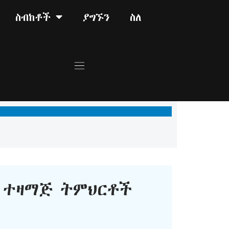
ስብከቶች
ያግኙን
ስለ
ተዛማጅ ትምህርቶች