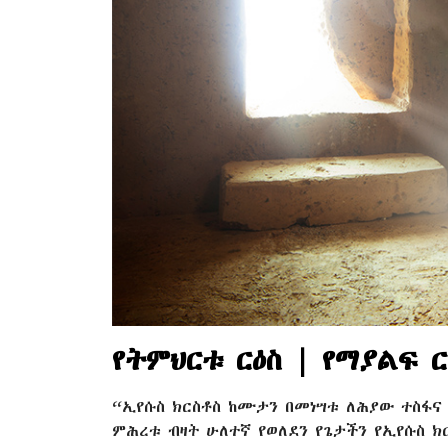
የትምህርቱ ርዕስ | የማያልፍ 
“ኢየሱስ ክርስቶስ ከሙታን በመነሣቱ ለሕያው ተስፋና
ምሕረቱ ብዛት ሁለተኛ የወለደን የጌታችን የኢየሱስ ክርስ