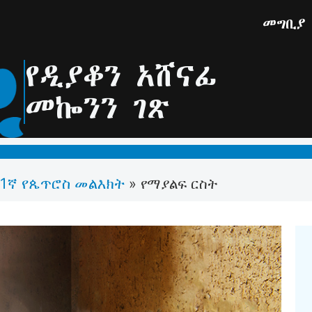
መግቢያ
የዲያቆን አሸናፊ
መኰንን ገጽ
1ኛ የጴጥሮስ መልእክት
»
የማያልፍ ርስት