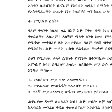
አባቱን ሲያዝንበት ቢኖርም የአባቱን ጠባይ፣ በሚስቱ 
የአስተዳደጋችን ውጤት ነን። ክርስቶስ ግን ከዚህ ሁሉ
4- የማያልፍ ርስት፦
ዓለም ትላንት በሌላ፣ ዛሬ በእኛ እጅ ናት። ቋሚ ነገር
ትዞራለች። አለሁም፣ አለኝም ማለት ከንቱ ነው። የት
የሚችሉ መቀበሪያ ቦታ አጥተዋል። ዓለም ብላሽ ብት
የሚኒስትር ልጅ መሆን ርስቱ ያልፋል። ትርፉም ስደት
ይህን የሚያህል ታላቅ ልጅነት ያገኘነው በትንሣኤው ኃ
አምላክና አባት ይባረክ” ይላል። ለለበሰው ሥጋ ራሱ 
እንዲህ መባሉ፦
1- የለበሰውን ሥጋ ጥሎ አለመሄዱን ፣
2- ተዋሕዶው መጠፋፋት የሌለበት መሆኑን ፣
3. የእኛ ሥጋ ዘላለማዊ ዙፋንን መጋራቱን ያሳየናል።
ሐዋርያው ዳግሞ ለወለደን አብ፣ ልጅ ተብሎ ልጅ ላሰኘ
ከአብራከ መንፈስ ቅዱስ ተወልደናል” እንድንል ያበቃ