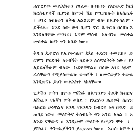
ሐዋርያው መልእክቱን የጻፈው ለተበተኑ የአይሁድ ክርስ
ክርስቲያኖች ቢያንስ ስምንት ሺህ የሚያህሉት ከእስጢፋ
፣ ሀገረ ስብከቴን ለቅቄ አልሄድም ብሎ በኢየሩሳሌም
ይችላል። እንደ ሰው ወግ ቢሆን ኖሮ ጴጥሮስ በሰበከ 
እንዳለባቸው መንገር፣ እኛም ማሰብ አለብን። መስቀ
መስቀል ከሆነ ግን ከባድ ነው።
ቅዱስ ጴጥሮስ የኢየሩሳሌም ጳጳስ ተደርጎ ተመደበ። ይህ
ሮምን የሄደባት ለጉበኝት ሳይሁን ለሰማዕትነት ነው። 
አይደላችሁም ብለው ክደዋቸዋል። በሰው አገር ላይም 
ራሳቸውን የሚያስመልኩ ቄሣሮች ፣ ዘመናውያን ትውልዶ
እንዲጽናኑ ይህን መልእክት ላከላቸው።
ጌታችን ሞትን በሞቱ ማሸነፉ ለአማንያን ትልቅ ክብርና 
አሸነፈ። የእኛን ሞት ወስደ ፣ የእርሱን ሕይወት ሰጠ
ባሕርይ ሁነዋልና አንዱ የአንዱን ክብርና ዕዳ በግድ 
ጠባይ ነው። መለኮትና ትስብእት ግን አንድ አካል ፣ 
አንድ ናቸውና ። እንዲሁም መለኮት የሥጋን ሞት ፣ 
ያሸነፈ፣ ትንሣኤያችንን ያረጋገጠ ነው። እርሱ ከሞት