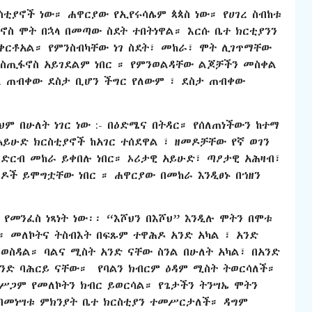
ቲያኖች ነው። ሐዋርያው የኢየሩሳሌም ጳጳስ ነው። የሀገረ ስብከቱ
ኖስ ሞት በኋላ በመጣው ስደት ተበትነዋል። እርሱ ቤተ ክርቲያንን
 ቀርቶአል። የምንስብካቸው ነገ ስደት፣ መከራ፣ ሞት ሊገጥማቸው
እስጢፋኖስ አይገደልም ነበር ። የምንወልዳቸው ልጆቻችን መስቀል
ል ጠብቀው ደስታ ቢሆን ችግር የለውም ፣ ደስታ ጠብቀው
ም በሁለት ነገር ነው :- በዕድሜና በትዳር። የሰለጠነችውን ከተማ
የአይሁድ ክርስቲያኖች ከአገር ተሰደዋል ፣ ዘመዶቻቸው የኛ ወገን
ድርብ መከራ ይቀበሉ ነበር። ኦሪታዊ አይሁድ፣ ጣዖታዊ አሕዛብ፣
ች ይሞግቷቸው ነበር ። ሐዋርያው በመከራ እንዲፀኑ በኀዘን
የመንፈስ ነጻነት ነው፡፡ “እሾህን በእሾህ” እንዲሉ ሞትን በሞቱ
ን። መለኮትና ትስብእት በፍጹም ተዋሕዶ አንድ አካል ፣ አንድ
ይወስዳል። ባልና ሚስት አንድ ናቸው ስንል በሁለት አካል፣ በአንድ
አንድ ባሕርይ ናቸው። የባልን ክብርም ዕዳም ሚስት ትወርሳለች።
ሥጋም የመለኮትን ክብር ይወርሳል። የጌታችን ትንሣኤ ሞትን
 በመነሣቱ ምክንያት ቤተ ክርስቲያን ተመሥርታለች። ዳግም