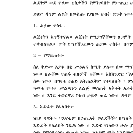
ልደትም ወደ ቀደመ ርስታችን የምንገባበት ምሥጢር 
ይህም ዳግም ልደት በውስጡ የያዘው ሀብት ድንቅ ነው
1- ሕያው ተስፋ:-
ልጅነትን አግኝተናል። ልጅነት የሚያገኛቸውን ጸጋዎች
ተቀብለናል። ሞት የማያሸንፈውን ሕያው ተስፋ፣ በጥም
2 – የማይጠፋ፦
ስለ ቅድመ አያቱ በቂ ሥዕልና ስሜት ያለው ሰው ማግኘ
ነው። ዘራቸው የጠፋ ብዙዎች ናቸው። እስክንድር “አባ
ሰው ነው። በግዛቱ ፀሐይ አትጠልቅም የተባለለት ፣ 
ዓመቱ ሞተ። ሥልጣኑን ለልጅ መስጠት አቅቶት አራት
ነው ። እንደ ተወርዋሪ ኮከብ ታይቶ ጠፊ ነው። ዳግም
3- እድፈት የሌለበት፦
ነቢዩ ዳዊት፦ “እናቴም በኃጢአት ወለደችኝ” በማለት
እድፈት የሌለበት ንጹሕ ነው ። እድፍ የነካውን ሁሉ
ሰው የማኅበረሰቡ ውጤት ነው። ከአዳም ሞት እንደመጣ