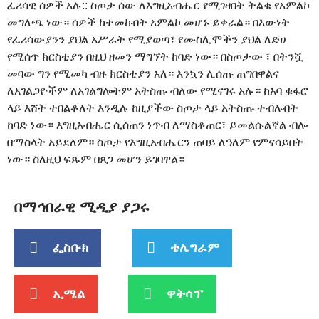
ፈሪሳዊ ሰዎች አሉ:: ስጦታ ሰው ለእግዚአብሔር የሚገዛበት ትልቁ የአምልኮ
መግለጫ ነው። ሰዎች ከተመኩበት አምልኮ መሆኑ ይቀራል። በእውነት
የፈሪሳውያንን ያህል አሥራት የሚያወጣ፣ የሙስሊሞችን ያህል ለድሀ
የሚሰጥ ክርስቲያን በዚህ ዘመን ማግኘት ከባድ ነው። በስጦታው ፣ በትንሿ
መባው ግን የሚመካ ብዙ ክርስቲያን አለ። እንኳን ሊሰጡ ጠግበዋልና
ለአገልጋዮችም ለአገልግሎትም አትስጡ ብለው የሚናገሩ አሉ። ከአባ ቁፋሮ
ላይ እሸት ተበልቶለት እንዲሉ ከዚያችው ስጦታ ላይ አትስጡ ተብሎበት
ከባድ ነው። እግዚአብሔር ሲሰጠን ነጥብ ለማስቆጠር፣ ይመልሱልኛል ብሎ
በማስላት አይደለም። ስጦታ የእግዚአብሔርን ጠባይ ለዓለም የምናሳይበት
ነው። ስለዚህ ፍጹም በጸጋ መሆን ይገባዋል።
በማኅበራዊ ሚዲያ ያጋሩ
ፌስቡክ
ቴሌግራም
ኢሜል
ዋትሳፕ