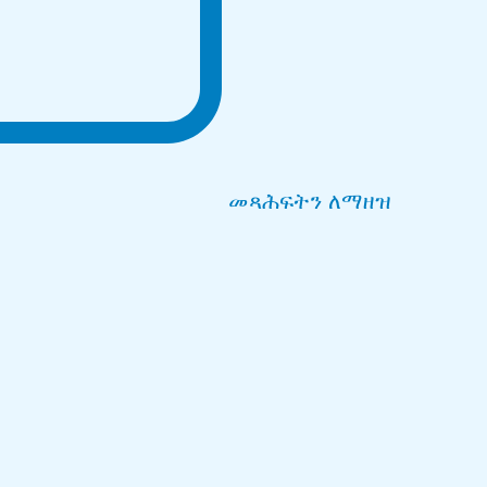
መጻሕፍትን ለማዘዝ