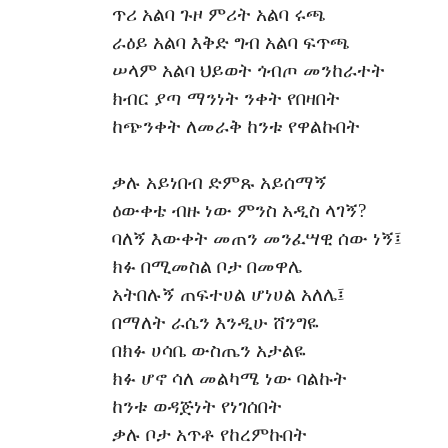
ጥሪ አልባ ጉዞ ምሪት አልባ ሩጫ
ራዕይ አልባ እቅድ ግብ አልባ ፍጥጫ
ሠላም አልባ ህይወት ጎብጦ መንከራተት
ክብር ያጣ ማንነት ንቀት የበዛበት
ከጭንቀት ለመራቅ ከንቱ የዋልኩበት
ቃሉ አይነበብ ድምጹ አይሰማኝ
ዕውቀቴ ብዙ ነው ምንስ አዲስ ላገኝ?
ባለኝ እውቀት መጠን መንፈሣዊ ሰው ነኝ፤
ክፉ በሚመስል ቦታ በመዋሌ
አትበሉኝ ጠፍተሀል ሆነሀል አለሌ፤
በማለት ራሴን እንዲሁ ሸንግዬ
በክፉ ሀሳቤ ውስጤን አታልዬ
ክፉ ሆኖ ሳለ መልካሜ ነው ባልኩት
ከንቱ ወዳጅነት የነገሰበት
ቃሉ ቦታ አጥቶ የከረምኩበት