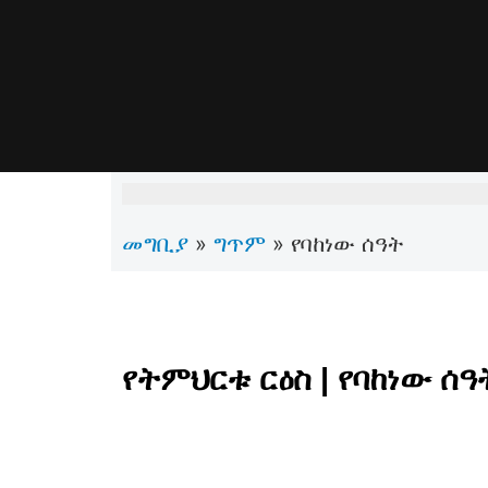
መግቢያ
ግጥም
»
»
የባከነው ሰዓት
የትምህርቱ ርዕስ | የባከነው ሰዓ
ረቡዕ፣ ጥቅምት