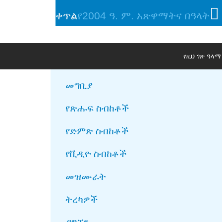
ቀጥል
የ2004 ዓ. ም. አጽዋማትና በዓላት
የዚህ ገጽ ዓላ
መግቢያ
የጽሑፍ ስብከቶች
የድምጽ ስብከቶች
የቪዲዮ ስብከቶች
መዝሙራት
ትረካዎች