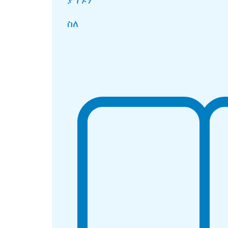
ያግኙን
ስለ