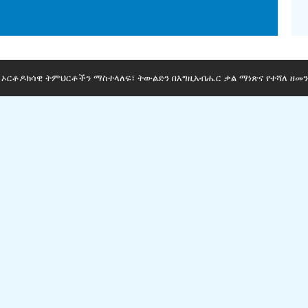
ማ ኦርቶዶክሳዊ ትምህርቶችን ማስተላለፍ፣ ትውልድን በእግዚአብሔር ቃል ማነጽና የተሻለ ዘመን