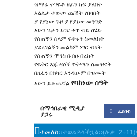
ዝማሬ ተገፍቶ ዘፈን ከፍ ያለበት
እልልታ ተውጦ ጩኸት የበዛበት
ያ የያኔው ጉዞ ያ የያኔው መንገድ
አሁን ጌታን ይዤ ቀጥ ብዬ ስሄድ
የሰጠኝን ሰላም ፍቅሩን ስመለከት
ያደረገልኝን መልካም ነገር ብዛት
የሰጠኝን ሞገስ በብዙ በረከት
የፍቅር እጁ ዳሶኝ ጥቅሜን ስመዝናት
በዘፈን በስካር እንዲሁም በዝሙት
የባከነው ሰዓት
አሁን ይቆጨኛል
በማኅበራዊ ሚዲያ
ፌስቡክ
ያጋሩ
ተመለስ
‹‹ተወልዶላችኋል››(ሉቃ. 2÷11)፡