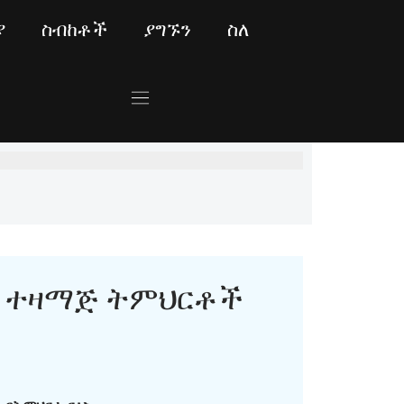
ያ
ስብከቶች
ያግኙን
ስለ
ተዛማጅ ትምህርቶች