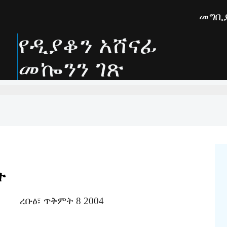
መግቢ
የዲያቆን አሸናፊ
መኰንን ገጽ
ት
 8 2004