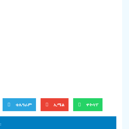
ቴሌግራም
ኢሜል
ዋትሳፕ
፡