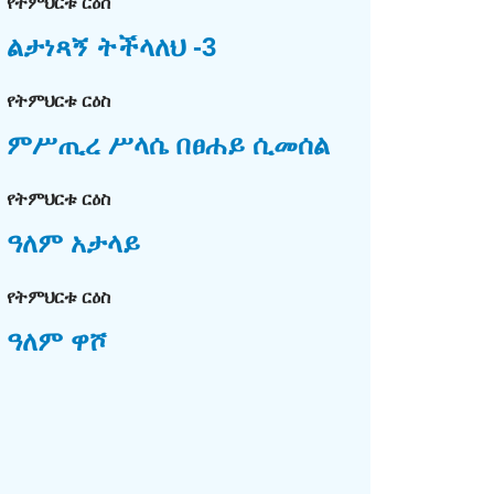
የትምህርቱ ርዕስ
ልታነጻኝ ትችላለህ -3
የትምህርቱ ርዕስ
ምሥጢረ ሥላሴ በፀሐይ ሲመሰል
የትምህርቱ ርዕስ
ዓለም አታላይ
የትምህርቱ ርዕስ
ዓለም ዋሾ