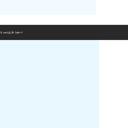
ን መናፈቅ ነው።