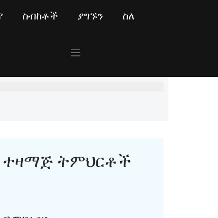
ያ
ስብከቶች
ያግኙን
ስለ
ተዛማጅ ትምህርቶች