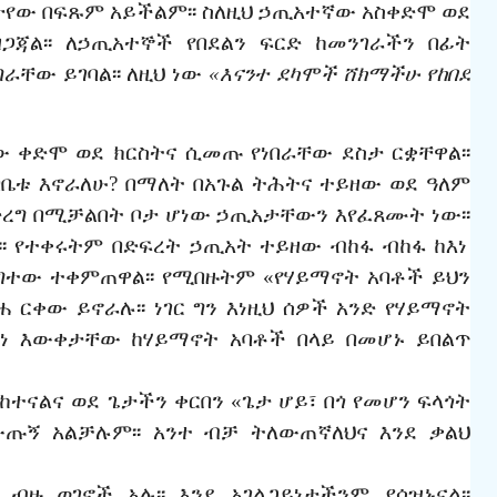
ታየው
በፍጹም
አይችልም፡፡
ስለዚህ
ኃ
ጢአተኛው
አስቀድሞ
ወደ
ጋጃል፡፡
ለኃጢአተኞች
የበደልን
ፍርድ
ከመንገራችን
በፊት
ግራቸው
ይገባል፡፡
ለዚህ
ነው
«እናንተ
ደካሞች
ሸክማችሁ
የከበደ
ው
ቀድሞ
ወደ
ክርስትና
ሲመጡ
የነበራቸው
ደስታ
ርቋቸዋል፡፡
በቤቱ
እኖራለሁ
?
በማለት
በአጉል
ትሕትና
ተይዘው
ወደ
ዓለም
ረግ
በሚቻልበት
ቦታ
ሆነው ኃጢአ
ታ
ቸውን
እየፈጸሙት
ነው፡፡
፡
የተቀሩትም
በድፍረት
ኃ
ጢአት
ተይዘው
ብከፋ
ብከፋ
ከእነ
ግተው
ተቀምጠዋል፡፡
የሚበዙትም
«የሃይማኖት
አባቶች
ይህን
ሐ
ርቀው
ይኖራሉ፡፡
ነገር
ግን
እነዚህ
ሰዎች
አንድ
የሃይማኖት
ነ
እውቀታቸው
ከሃይማኖት
አባቶች
በላይ
በመሆኑ
ይበልጥ
ከተናልና
ወደ
ጌታችን
ቀርበን
«ጌታ
ሆይ፣
በጎ
የመሆን
ፍላጎት
ውጡኝ
አልቻሉም፡፡
አንተ
ብቻ
ትለውጠኛለህና
እንደ
ቃልህ
ብዙ
ወገኖች
አሉ፡፡
እንደ
አገልጋይነ
ታ
ችንም
ያሳዝኑናል፡፡