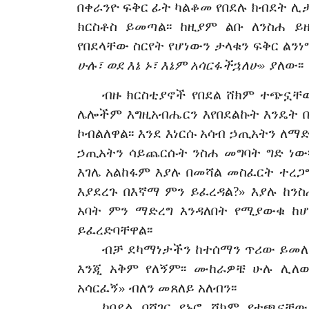
በቀራንዮ
ፍቅር
ፊት
ካልቆመ
የበደሉ
ክብደት
ሊ
ክርስቶስ
ይመጣል፡፡
ከዚያም
ልቡ
ለንስሐ
ይዘ
የበደላቸው
ስርየት
የሆነውን
ታ
ላቁን
ፍቅር
ልንነ
ሁሉ፣
ወደ
እኔ
ኑ፣
እኔም
አሳርፋችኋለሁ»
ያለው፡፡
ብዙ
ክርስቲያኖች
የበደል
ሸክም
ተጭኗቸ
ሌሎችም
እግዚአብሔርን
እየበደልኩት
እንዴት
ኮብልለዋል፡፡
እንደ
እነርሱ
አሳብ
ኃ
ጢአትን
ለማድ
ኃ
ጢአትን
ሳይጨርሱት
ንስሐ
መግባት
ግድ
ነው፡
እገሌ
አልከፋም
እያሉ
በመሻል
መስፈርት
ተረጋ
እያደረጉ
በእኛማ
ምን
ይፈረዳል
?
»
እያሉ
ከንስ
አባት
ምን
ማድረግ
እንዳለበት
የሚያውቁ
ከሆ
ይፈረድባቸዋል፡፡
ብቻ
ደካማነ
ታ
ችን
ከተሰማን
ጥሪው
ይመለ
እንጂ
አቅም
የለኝም፡፡
ሙከራዎቼ
ሁሉ
ሊለ
አሳርፈኝ»
ብለን
መጸለይ
አለብን፡፡
ከበደል
ባሻገር
የኑሮ
ሸክም
የተጫናቸው