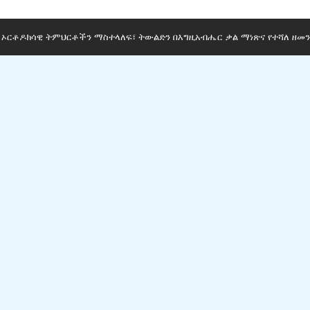
ማ ኦርቶዶክሳዊ ትምህርቶችን ማስተላለፍ፣ ትውልድን በእግዚአብሔር ቃል ማነጽና የተሻለ ዘመን