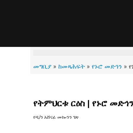
መግቢያ
ከመጻሕፍት
የኑሮ መድኅን
»
»
»
የ
የትምህርቱ ርዕስ | የኑሮ መድኅን
የዲ/ን አሸናፊ መኰንን ገጽ
ቅዳሜ ጥቅምት 29 