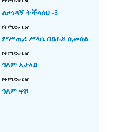
የትምህርቱ ርዕስ
ልታነጻኝ ትችላለህ -3
የትምህርቱ ርዕስ
ምሥጢረ ሥላሴ በፀሐይ ሲመሰል
የትምህርቱ ርዕስ
ዓለም አታላይ
የትምህርቱ ርዕስ
ዓለም ዋሾ