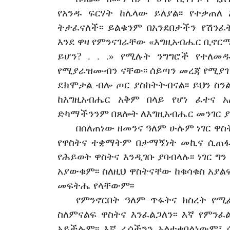
የአንዱ
ፍርሃት
ከሌላው
ይለያል፡፡
የተቃጠለ
ት
ታ
ፈናለች፡፡
ይልቁንም
በአንደበታችን
የሽንፈ
እንደ
ዋዛ
የምንናገራቸው
«እግዚአብሔር
ቢኖር
ይሆን
? . . .»
የሚሉት
ንግግሮች
የተለመ
የሚያራዝሙብን
ናቸው፡፡
ሰይጣን
መረጃ
የሚያ
ደክሞታል
ብሎ
ጦር
ያስከትትብናል፡፡
ይህን
ስን
ከእግዚአብሔር
አቅም
በላይ
የሆነ
ፈተና
አ
ድካማችንንም
በጸሎት
ለእግዚአብሔር
መንገር
ያ
በሰለጠነው
ዘመንና
ዓለም
ሁሉም
ነገር
ዋስ
የዋስትና
ተቋማትም
በታማኝነት
መኪና
ሲጠ
የሕይወት
ዋስትና
እንዲገቡ
ያባብላሉ፡፡
ነገር
ግን
አያውቁም፡፡
ስለዚህ
ዋስትናቸው
ከቁሳቁስ
አያልፍ
መፍትሔ
የላቸውም፡፡
የምንኖርበት
ዓለም
ጥፋትና
ክስረት
የሚ
ስለምናልፍ
ዋስትና
እንፈልጋለን፡፡
እኛ
የምንፈ
አይችሉም፡፡
እኛ
ራሳችንን
አልተቀበልነውም፣