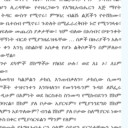
ሆን
ሊረዳቸው
የተዘረጋውን
የእግዚአብሔርን
እጅ
ማየት
ትዳር
ውስጥ
የሚኖሩ፣
ምግባረ
ብልሹ
ልጆችን
የተሸከሙ፣
ቀው
ቤተሰብ
የሚኖሩ፣
ጉድለት
በሚፈራረቅበት
ኑሮ
የሚንገላቱ፣
ከፍለው
መጨረስ
ያቃ
ታ
ቸው፣
ዝም
ብለው
በአሳብና
በጭንቀት
ብቸኝነት
ብርድ
የሚያንዘፈዝፋቸው
…
ሰዎች
በዙሪያችን
አሉ፡፡
ው
ቀን
እንኳ
በስልኮቼ
አሰቃቂ
የሆኑ
ልቅሶዎችን
ሰምቻለሁ፡፡
ውኛል፡፡
ናንተ
ደካሞች
ሸክማችሁ
የከበደ
ሁሉ፣
ወደ
እኔ
ኑ፣
እኔም
ው፡፡
ለመጓዝ
ካልቻልን
ታ
ክሲ
እንጠብቃለን፡፡
ታ
ክሲው
ሲመጣ
ምቾት
ተዝናንተን
እንጓዛለን፡፡
የመንገዱንም
ጉዳይ
ለሾፌሩ
ንዲሁም
በእምነት
ወደ
ክርስቶስ
ስንመጣ
የሚከብደንን
ሸክም
ገባናል፡፡
ሸክም
ያለ
ቦታው
አያርፍም፡፡
የሚያንገደግድ
ሸክም
ለምን
አይጥለውም
?
ብንል
ሸክም
ያለ
ቦታው
ስለማያርፍ
ነው፡፡
ቶስ
በቀር
የሚያሳርፍልን
ማንም
የለም፡፡
ዋወጡት
የእግዚአብሔርን
ሰላም
ሳይሆን
ፍርሃታቸውን
ነው፡፡