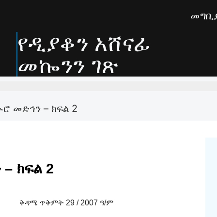
መግቢ
የዲያቆን አሸናፊ
መኰንን ገጽ
ኑሮ መድኅን – ክፍል 2
 – ክፍል 2
/ 2007 ዓ/ም