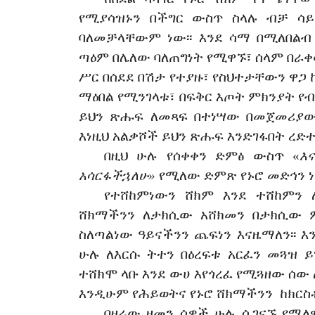
የሚያሳዝኑን
በችግር
ውስጥ
ስላሉ
ብቻ
ሳይ
ባለመቻላቸውም
ነው፡፡
እንደ
ሳማ
በሚለበልብ
ጣዕም
በሌለው
ባለጠግነት
የሚዋኙ፣
ሰላም
በራ
ሥር
በሰደደ
በሽታ
የተያዙ፣
የስህተታቸውን
ዋጋ
ማዕበል
የሚንገላቱ፣
በፍቅር
እጦት
ምክንያት
የ
ይህን
ጽሑፍ
ለመጻፍ
በተነሣው
በመጀመሪያ
እነዚህ
አልቃሾች
ይህን
ጽሑፍ
እንድገፋበት
ረድተ
በዚህ
ሁሉ
የሰቀቀን
ድምፅ
ውስጥ
«
እ
አሳርፋችኋለሁ»
የሚለው
ድምጽ
የኑሮ
መድ
ኅ
ን
ነ
የተሸከምነውን
ሸክም
እንደ
ተሸከምን
ሸክማችንን
ለታክሲው
አሸክመን
በታክሲው
ስለጣልነው
ዓይናችንን
ጨፍነን
እናዜማለን፡፡
እ
ሁሉ
ለእርሱ
ትተን
በዕረፍቱ
አርፈን
መጓዝ
ይ
ተሸክሞ
ላቡ
እንደ
ውሀ
እየጎረፈ
የሚጓዘው
ሰው
እንዲሁም
የሕይወትና
የኑሮ
ሸክማችንን
ከክርስ
በዛሬው
ዘመን
ሰዎች
ሁሉ
ሲገናኙ
የሚለ