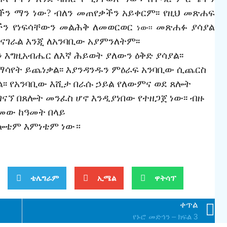
ችን
ማን
ነው
?
ብለን
መጠየቃችን
አይቀርም፡፡
የዚህ
መጽሐፍ
ችን
የነፍሳቸውን
መልሕቅ
ለመወርወር
መጽሐፉ
ያሳያል
ነው፡፡
ናገራል
እንጂ
ለአንባቢው
አያምንለትም፡፡
ን
እግዚአብሔር
ለእኛ
ሕይወት
ያለውን
ዕቅድ
ያሳያል፡፡
ማሳየት
ይጨነቃል፡፡
እያንዳንዱን
ምዕራፍ
አንባቢው
ሲጨርስ
፡፡
የአንባቢው
እሺታ
በራሱ ኃይል
የለውምና
ወደ
ጸሎት
ገናኘ
በጸሎት
መንፈስ
ሆኖ
እንዲያነበው
የተዘጋጀ
ነው፡፡
ብዙ
ጽመው
ከዓመት
በላይ
ሎቴም
እምነቴም
ነው።
ቴሌግራም
ኢሜል
ዋትሳፕ
ቀጥል
የኑሮ መድኅን – ክፍል 3