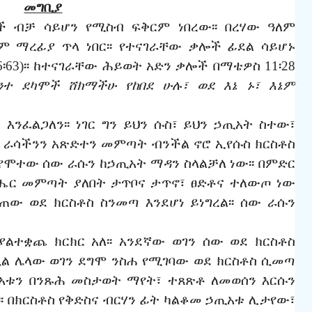
መግቢያ
ች
ብቻ
ሳይሆን
የሚስብ
ፍቅርም
ነበረው፡፡
በረሃው
ዓለም
ም
ማረፊያ
ጥላ
ነበር፡፡
የተናገራቸው
ቃሎች
ፊደል
ሳይሆኑ
6፡63)
፡፡
ከተናገራቸው
ሕይወት
አድን
ቃሎች
በማቴዎስ
11
፡
28
ንተ
ደካሞች
ሸክማችሁ
የከበደ
ሁሉ፣
ወደ
እኔ
ኑ፣
እኔም
ት
እንፈልጋለን፡፡
ነገር
ግን
ይህን
ሱስ፣
ይህን
ኃ
ጢአት
ስተው፣
ራሳችንን
አጽድተን
መምጣት
ብንችል
ኖሮ
ኢየሱስ
ክርስቶስ
የሞተው
ሰው
ራሱን
ከ
ኃ
ጢአት
ማዳን
ስላልቻለ
ነው፡፡
በምድር
ሔር
መምጣት
ያለበት
ታ
ጥቦና
ታ
ጥኖ፣
ፀድቶና
ተለውጦ
ነው
ወጠው
ወደ
ክርስቶስ
ስንመጣ
እንደሆነ
ይነግረል፡፡
ሰው
ራሱን
ያልተቋጨ
ክርክር
አለ፡፡
አንደኛው
ወገን
ሰው
ወደ
ክርስቶስ
ሲል
ሌላው
ወገን
ደግሞ
ንስሐ
የሚገባው
ወደ
ክርስቶስ
ሲመጣ
አቱን
በንጹሕ
መስ
ታ
ወት
ማየት፣
ተጸጽቶ
ለመወሰን
እርሱን
፡
በክርስቶስ
የቅድስና
ብርሃን
ፊት
ካልቆመ
ኃ
ጢአቱ
ሊታየው፣