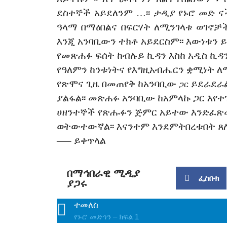
ደስተኞች
አይደለንም
…
፡፡
ታ
ዲያ
የኑሮ
መድ
ና
ዓላማ
በማዕበልና
በፍርሃት
ለሚንገላቱ
ወገኖቻ
እንጂ
አንባቢውን
ተክቶ
አይደርስም፡፡
እውነቱን
ይ
የመጽሐፉ
ፍሰት
ከብሉይ
ኪዳን
እስከ
አዲስ
ኪዳ
የዓለምን
ከንቱነትና
የእግዚአብሔርን
ቋሚነት
ለ
የጽሞና
ጊዜ
በመጠየቅ
ከአንባቢው
ይደራደራል
ጋር
ያልፋል፡፡
መጽሐፉ
አንባቢው
ከአምላኩ
ጋር
እየተ
ሀዘንተኞች
የጽሑፉን
ጅምር
አይተው
እንድፈ
ወትውተውኛል፡፡
እናንተም
እንደምትበረቱበት
ጸ
—– ይቀጥላል
በማኅበራዊ ሚዲያ
ፌስቡክ
ያጋሩ
ተመለስ
የኑሮ መድኅን – ክፍል 1