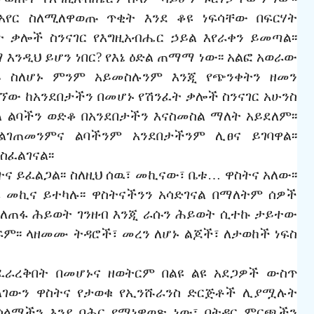
አየር
ስለሚለዋወጡ
ጥቂት
እንደ
ቆዩ
ነፍሳቸው
በፍርሃት
ት
ቃሎች
ስንናገር
የእግዚአብሔር
ኃ
ይል
እየራቀን
ይመጣል፡፡
ማ
እንዲህ
ይሆን
ነበር
?
የእኔ
ዕድል
ጠማማ
ነው፡፡
አልፎ
አወራው
ዱ
ስለሆኑ
ምንም
አይመስሉንም
እንጂ
የጭንቀትን
ዘመን
ገኘው
ከአንደበታችን
በመሆኑ
የሽንፈት
ቃሎች
ስንናገር
አሁንስ
ል
ልባችን
ወድቆ
በአንደበታችን
እናስመስል
ማለት
አይደለም፡፡
ልገጠመንምና
ልባችንም
አንደበ
ታ
ችንም
ሊፀና
ይገባዋል፡፡
ስፈልገናል፡፡
ትና
ይፈልጋል፡፡
ስለዚህ
ሰዉ፣
መኪናው፣
ቤቱ
…
ዋስትና
አለው፡፡
ፋ
መኪና
ይተካሉ፡፡
ዋስትናችንን
አሳድገናል
በማለትም
ሰዎች
ለጠፋ
ሕይወት
ገንዘብ
እንጂ
ራሱን
ሕይወት
ሲተኩ
ታ
ይተው
ም፡፡
ላዘመሙ
ትዳሮች፣
መረን
ለሆኑ
ልጆች፣
ለታወከች
ነፍስ
ፈራረቅበት
በመሆኑና
ዘወትርም
በልዩ
ልዩ
አደጋዎች
ውስጥ
ልገውን
ዋስትና
የታወቁ
የኢንሹራንስ
ድርጅቶች
ሊያሟሉት
ሰላማችን
እንደ
ባሕር
የሚነዋወጽ
ነው፣
በትዳር
ምርጫችን