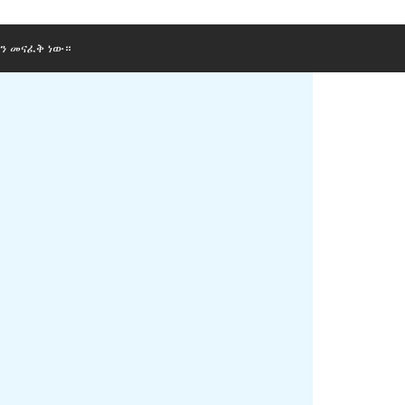
ን መናፈቅ ነው።