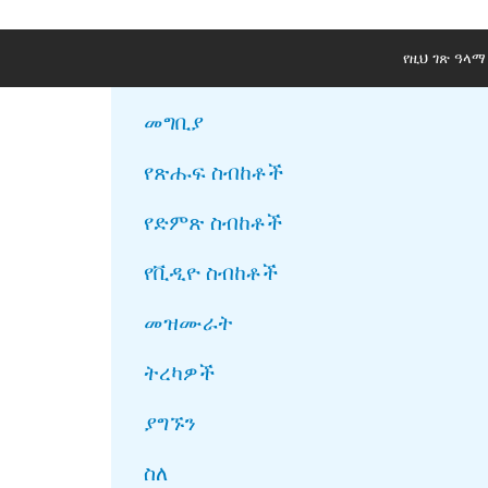
የዚህ ገጽ ዓላ
መግቢያ
የጽሑፍ ስብከቶች
የድምጽ ስብከቶች
የቪዲዮ ስብከቶች
መዝሙራት
ትረካዎች
ያግኙን
ስለ