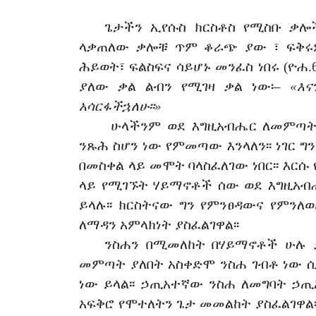
ጌ
ታ
ችን
ኢየሱስ
ክርስቶስ
የሚስቡ
ቃሎ
ላቃጠለው
ቃሎቹ
ጥም
ቆራጭ
ያ
ው
፣
ፍቅሩ
ሕይወት፣
ፍልስፍና
ሳይሆኑ
መንፈስ
ነበሩ
(
ዮሐ
.
ያለው
ቃል
ልብን
የሚገዛ
ቃል
ነው፡
–
«እና
አሳርፋችኋለሁ፡፡»
ሁላችንም
ወደ
እግዚአብሔር
ለመምጣ
ንጹሕ
ስሆን
ነው
የምመጣው
እንላለን፡፡
ነገር
ግን
በመስቀል
ላይ
መሞት
ባላስፈለገው
ነበር፡፡
እርሱ
ላይ
የሚገኙት
ሃይማኖቶች
ሰው
ወደ
እግዚአብ
ይላሉ፡፡
ክርስትናው
ግን
የምንፀዳውና
የምንለ
ለማዳን
አምላክነት
ያስፈልገዋል፡፡
ንስሐን
በሚመለከት
በሃይማኖቶች
ሁሉ
መምጣት
ያለበት
አስቀድሞ
ንስሐ
ገብቶ
ነው
ነው
ይላል፡፡
ኃ
ጢአተኛው
ንስሐ
ለመግባት
ኃ
ጢ
አፍቅሮ
የሞተለትን
ጌታ
መመልከት
ያስፈልገዋል፡