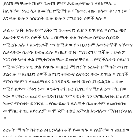
ያላሸከማቸውን ሸክም በመሸከምም ሕይወታቸውን ያደክማሉ ።
ከሌላቸው ነገር ላይ ለመቸር የሚሞክሩ ፣ “ዘመደ ብዙ ጠላው ቀጭን ነው”
እንዲሉ ሁሉን ላስደስት ሲሉ ሁሉን የሚስከፉ ሰዎች አሉ ።
ቃል መግባት አስቀድሞ አቅምን በመመዘን ሊሆን ይገባዋል ። ስሜታዊና
እውነተኛ የሆኑ ሰዎች አሉ ። በስሜት ቃል ገብተው ስሜቱ ሲበርድ
የሚረሱ አሉ ፣ አንዳንዶች ግን ስሜታውያን ቢሆኑም እውነተኞች ናቸውና
ለቃላቸው ሲተጉ ይወጠራሉ ። በዚያ ሰዓት ማድረግ የሚችሉ ፣ ሁሉም
ነገር በትእዛዝ ቃል የሚቀርብላቸው ይመስላቸዋል ። የሚችሉትን ሳይሆን
የሚመኙትን ነገር ቃል ይገባሉ ። በዚህ ምክንያት ዕረፍት በማጣት ውስጥ
ያልፋሉ ። እነዚህን ሰዎች ልናዝንላቸውና ልናሳርፋቸው ይገባል ። የደጎች
ማነስ ዓለምን ያጨልማልና እንዳይጎዱ መንከባከብ ያስፈልጋል ። ሰው
የሚያጠቃው ቸሩን ነው ። ንፉግ ተከብሮ ሲኖር ፣ የሚደፈረው ቸር ሰው
ነው ። የቸር መጨረሻ መሰደብ ቢሆንም ቸርነት ግን የእግዚአብሔር ጠባይ
ነውና ማብዛት ይገባናል ። የሰውዬውን ይሉኝታ በመጠቀም ለመበዝበዝ
መሞከር ተገቢ አይደለም ። ሞኙም ብልህ አምላክ እንዳለው ማሰብ ይገባል
።
ዕረፍት ማጣት ከተደራራቢ ኃላፊነቶች ይመጣሉ ። የልጃቸውን ጨርሰው