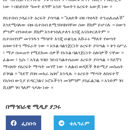
ነው ። በስድስት ዓመት ደግሞ አንድ ዓመትን ዕረፍት አውጆ ነው ።
የቤተሰብ ኃላፊነት ዕረፍት ያሳጣል ። “እጸድቅ ብዬ ባዝላት ተንጠለጠለች”
እንደሚባለው ብዙ ቤተሰብ ለሚንከባከባቸው ሰው ሸክም ይሆናሉ ። ሰውን
ምንም ብንወደው ሸክም እንቀንስለታለን እንጂ አናስቀርለትም ።
ቤተሰብንም መንገዱን ማሳየት እንጂ ሁልጊዜ እሹሩሩ ማለት የወጣት
አዛውንትን ማፍራት ነው ። አጉል ባልንጀርነት ዕረፍት ያሳጣል ። ቀን በሥራ
፣ ማታ በመጠጥ የሚደክሙ ሰዎች የአጉል ባልንጀርነት ሰለባዎች ናቸው ።
ፊልሙ ፣ ኳሱ ፣ አጉል ንባቡ ገደብ ካልተሰጠው ዕረፍት ያሳጣል ። ጓደኛን
ማብዛት የዕረፍት ማጣት መገኛ ነው ። ለልብ ወዳጆች ቅድሚያ መስጠት
ይገባል ። “ጓደኛ ያበዛ መከራ አበዛ” እንዲሉ ። ዕረፍት ማጣት ለከፍተኛ
የአሳብ ውጊያ ይዳርጋልና ኑሮአችንን መገምገም ያስፈልጋል ። አንድም ገባ
ሺህም ገባ ዓለም ጎዶሎ ነው ።
በማኅበራዊ ሚዲያ ያጋሩ
ፌስቡክ
ቴሌግራም