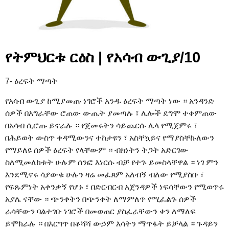
የትምህርቱ ርዕስ | የአሳብ ውጊያ/10
7- ዕረፍት ማጣት
የአሳብ ውጊያ ከሚያመጡ ነገሮች አንዱ ዕረፍት ማጣት ነው ። አንዳንድ
ሰዎች በእግራቸው ሮጠው ውጤት ያመጣሉ ፣ ሌሎች ደግሞ ተቀምጠው
በአሳብ ሲሮጡ ይኖራሉ ። የጀመሩትን ሳይጨርሱ ሌላ የሚጀምሩ ፣
በሕይወት ውስጥ ቀዳሚውንና ተከታዩን ፣ አስቸኳይና የማያስቸኩለውን
የማይለዩ ሰዎች ዕረፍት የላቸውም ። ብክነትን ትጋት አድርገው
ስለሚመለከቱት ሁሉም ሰንፎ እነርሱ ብቻ የተጉ ይመስላቸዋል ። ነገ ምን
እንደሚኖሩ ሳያውቁ ሁሉን ዛሬ መፈጸም አለብኝ ብለው የሚያስቡ ፣
የፍጹምነት አቀንቃኝ የሆኑ ፣ በድርብርብ አጀንዳዎች ነፍሳቸውን የሚወጥሩ
አያሌ ናቸው ። ጭንቀትን በጭንቀት ለማምለጥ የሚፈልጉ ሰዎች
ራሳቸውን ባልተገቡ ነገሮች በመወጠር ያስፈራቸውን ቀን ለማለፍ
ይሞክራሉ ። በእርግጥ በቆሻሻ ውኃም እሳትን ማጥፋት ይቻላል ። ጉዳይን