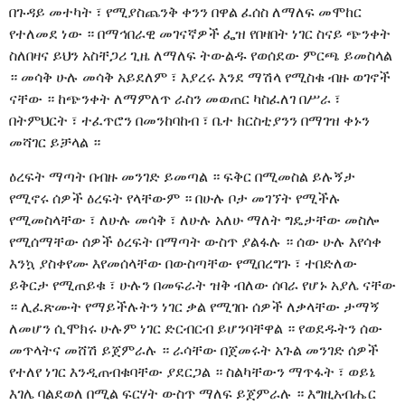
በጉዳይ መተካት ፣ የሚያስጨንቅ ቀንን በዋል ፈሰስ ለማለፍ መሞከር
የተለመደ ነው ። በማኅበራዊ መገናኛዎች ፌዝ የበዛበት ነገር ስናይ ጭንቀት
ስለበዛና ይህን አስቸጋሪ ጊዜ ለማለፍ ትውልዱ የወሰደው ምርጫ ይመስላል
። መሳቅ ሁሉ መሳቅ አይደለም ፣ እያረሩ እንደ ማሽላ የሚስቁ ብዙ ወገኖች
ናቸው ። ከጭንቀት ለማምለጥ ራስን መወጠር ካስፈለገ በሥራ ፣
በትምህርት ፣ ተፈጥሮን በመንከባከብ ፣ ቤተ ክርስቲያንን በማገዝ ቀኑን
መሻገር ይቻላል ።
ዕረፍት ማጣት በብዙ መንገድ ይመጣል ። ፍቅር በሚመስል ይሉኝታ
የሚኖሩ ሰዎች ዕረፍት የላቸውም ። በሁሉ ቦታ መገኘት የሚችሉ
የሚመስላቸው ፣ ለሁሉ መሳቅ ፣ ለሁሉ አለሁ ማለት ግዴታቸው መስሎ
የሚሰማቸው ሰዎች ዕረፍት በማጣት ውስጥ ያልፋሉ ። ሰው ሁሉ እየሳቀ
እንኳ ያስቀየሙ እየመሰላቸው በውስጣቸው የሚበረግጉ ፣ ተበድለው
ይቅርታ የሚጠይቁ ፣ ሁሉን በመፍራት ዝቅ ብለው ሰባራ የሆኑ አያሌ ናቸው
። ሊፈጽሙት የማይችሉትን ነገር ቃል የሚገቡ ሰዎች ለቃላቸው ታማኝ
ለመሆን ሲሞክሩ ሁሉም ነገር ድርብርብ ይሆንባቸዋል ። የወደዱትን ሰው
መጥላትና መሸሽ ይጀምራሉ ። ራሳቸው በጀመሩት አጉል መንገድ ሰዎች
የተለየ ነገር እንዲጠብቁባቸው ያደርጋል ። ስልካቸውን ማጥፋት ፣ ወይኔ
እገሌ ባልደወለ በሚል ፍርሃት ውስጥ ማለፍ ይጀምራሉ ። እግዚአብሔር