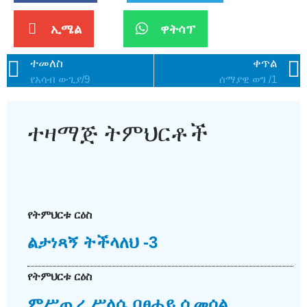
ኢሜል
ዋትሳፕ
ተመለስ
ቀጥል
የአሳብ ውጊያ/9
ሰማያዊ ወግ /1
ተዛማጅ ትምህርቶች
የትምህርቱ ርዕስ
ልታነጻኝ ትችላለህ -3
የትምህርቱ ርዕስ
ምሥጢረ ሥላሴ በፀሐይ ሲመሰል