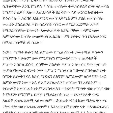
የልጅ ልጃቸውን የሚንከባከቡ ፣ የዕድሩንም የዕቁቡንም ኃላፊነት
ሲጥሉባቸው እንቢ የማይሉ ፣ ጎበዝ ተብለው ተወድሰዋልና ሰነፍ ላለመባል
የሚቸገሩ ሰዎች አሉ ። እነዚህ ሰዎች በራሳቸው ላይ ቀንበር አብዝተው
ይጎብጣሉ ። ድርሻዬ እስከምንድነው ? አቅሜስ ምን ያህል ነው ? ብሎ
መጠየቅ ያስፈልጋል ። የተሳፈሩበት ባቡር መቆሚያ ፌርማታ አጥቶ
የሚጋልብባቸው የዘመናት አውታታዎች አያሌ ናቸው ። የምሮጠው
ለምንድነው  ብሎ መጠየቅ ያስፈልጋል ። ምክንያትና ግብ የሌለው ነገር
በምድር በሰማይ ያከስራል ።
ዕረፍት ማጣት ሁሉን እኔ ልሥራው ከሚል ስጉነት ይመነጫል ። ሰውን
የማያምኑ ፣ ሁሉም ሰው የሚያበላሽ የሚመስላቸው ተጨናቂዎች
ሥራውን ሳይጨርሱት ራሳቸው ያልቃሉ ። ሥራን ለሠራተኛው መስጠት
መቻል የአመራር ብቃት ነው ። ሥራን ማከፋፈል ፣ በውልና በተጠያቂነት
ስሜት ሌሎችን ባለ አደራ ማድረግ ለእኛም ለሥራውም ለሰዎቹም የኑሮ
ልምድ ወሳኝ ነው ። አሊያ እኛ እናልቃለን ፣ ሥራው ግን አያልቅም ።
የብዙዎችን ሥራ ፈትነትም እናስፋፋለን ። ዕረፍት ማጣት ብዙ ሥራና ብዙ
ትምህርት የሚጀምሩ ሰዎች የሚያልፉበት ነው ። የአንዳንዶች ሩጫ
ለዚህች አጭር ዕድሜ አይመስልም ። ሕይወት የሺህ ኪሎ ሜትሮች ሩጫ
ናትና ፉት ብለን አንጨርሳትም ፣ እያረፍን የምንጓዛት ናት ። እግዚአብሔር
አምላክ ሲፈጥረን ለሳምንቱ ሰንበትን ፣ ለዕለቱ ደግሞ ሌሊትን አዘጋጅቶ