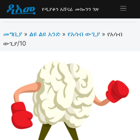
የዲያቆን አሸናፊ መኰንን ገጽ
መግቢያ
ልዩ ልዩ አንድ
የአሳብ ውጊያ
»
»
»
የአሳብ
ውጊያ/10