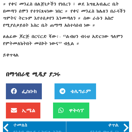
። የቀና መንፈስ በልጅነታችን የነበረን ፣ ወደ እግዚአብሔር ቤት
በመጣን ሰሞን የተጎናጸፍነው ነበር ። የቀና መንፈስ ከሌለን በራሳችን
ግምትና ትርጉም እየተሰቃየን እንመጣለን ። ሰው ራሱን አስሮ
የሚያሰቃይበት እስር ቤት ጠማማ አስተሳሰብ ነው ።
ፀሐፊው ጆርጅ በርናርድ ሻው፡- “ልብህን ብሩህ አድርገው ዓለምን
የምትመለከትበት መስኮት ነውና” ብሏል ።
ይቀጥላል
በማኅበራዊ ሚዲያ ያጋሩ
ፌስቡክ
ቴሌግራም
ኢሜል
ዋትሳፕ
ተመለስ
ቀጥል