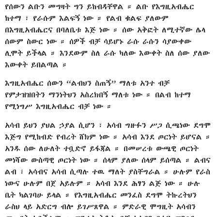
የሰውን ልቡን መግዛት ግን ይከብዳቸዋል ። ልቡ የእግዚአብሔር
ከተማ ፣ የራሱም እልፍኝ ነው ። የልብ ቁልፍ ያለውም
በእግዚአብሔርና በባለቤቱ እጅ ነው ። ሰው አቅፎት ለሚተኛው ሌላ
ሰውም ስውር ነው ። ሰዎች ብቻ ሳይሆኑ ራሱ ራሱን ሳያውቀው
ሊሞት ይችላል ። እንደውም ስለ ራሱ ካለው እውቀት ስለ ሰው ያለው
እውቀት ይበልጣል ።
እግዚአብሔር ሰውን “ልብህን ስጠኝ” ማለቱ አንተ ብቻ
የምታዝዝበትን ማንነትህን አስረክበኝ ማለቱ ነው ። በልብ ከተማ
የሚነግሥ እግዚአብሔር ብቻ ነው ።
አሳብ ይህን ያህል ኃያል ሲሆን ፣ አሳብ ግዙፉን ሥጋ ሲጫነው ደግሞ
እጅግ የሚከብድ የብረት ሸክም ነው ። አሳብ እንደ ጦርነት ይሆናል ።
አንዱ ሰው ለሁለት ተቧድኖ ይፋጃል ። በመሠረቱ ውጫዊ ጦርነት
መነሻው ውስጣዊ ጦርነት ነው ። ሰላም ያለው ሰላም ይሰጣል ። ልብና
ልብ ፣ አሳብና አሳብ ሲጣሉ ተዉ ማለት ያስቸግራል ። ሁሉም የራስ
ነውና ሁሉም በጀ አይሉም ። አሳብ እንደ ሕፃን ልጅ ነው ። ሁሉ
ቤት ካልገባሁ ይላል ። የእግዚአብሔር መንፈስ ደግሞ ትኩረትህን
ራስህ ላይ አድርግ ብሎ ይገሥጸዋል ። ምድራዊ ሞግዚት አሳብን