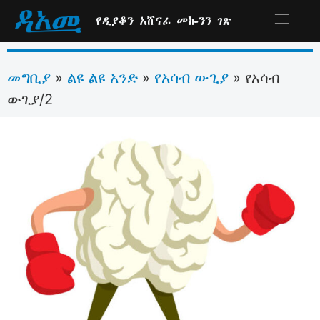
የዲያቆን አሸናፊ መኰንን ገጽ
መግቢያ
ልዩ ልዩ አንድ
የአሳብ ውጊያ
»
»
»
የአሳብ
ውጊያ/2