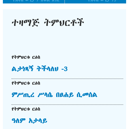
የአሳብ ውጊያ / ክፍል አንድ
የአሳብ ውጊያ /3
ተዛማጅ ትምህርቶች
የትምህርቱ ርዕስ
ልታነጻኝ ትችላለህ -3
የትምህርቱ ርዕስ
ምሥጢረ ሥላሴ በፀሐይ ሲመሰል
የትምህርቱ ርዕስ
ዓለም አታላይ