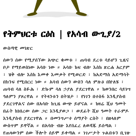
የትምህርቱ ርዕስ | የአሳብ ውጊያ/2
ውስጣዊ መነጽር
ሰውን ሰው የሚያሰኘው አጭር ቁመቱ ፣ ጠባብ ደረቱ ሳይሆን ጊዜና
ቦታ የማይወስነው አሳቡ ነው ። አሳቡ ከፍ ብሎ እስከ ጽርሐ አርያም
፣ ዝቅ ብሎ እስከ እመቀ እመቃት የሚወርድ ፣ ከአድማስ አድማሳት
በክንፍ የሚበርር ነው ። አሳብ ሰውን ውስን ሳለ ምሉዕ በኵለሄ ፣
ጠባብ ሳለ ስፉሕ ፣ ድኩም ሳለ ኃያል ያደርገዋል ። ከወንበር ሳይነሣ
ዓለምን ያዞረዋል ። የትላንቱን በትዝታ ፣ የነገን በተስፋ እንዲያስብ
ያደርገዋልና ሰው በአሳቡ ከጊዜ ውጭ ይሆናል ። ከዛሬ ሺህ ዓመት
በፊት ከነበረው ሰው ጋር እንዲያወጋ ፣ ወደፊት ሺህ ዓመት ተራምዶ
እንዲያስብ ያደርገዋል ። በመንግሥተ ሰማያት ርስት ፣ በዘላለም
ውስጥም ይዋኛል ። በአሳቡ ብዙ እየሰፈረ ለወዳጁ ይሰጣል ፣
የጠላውንም ሰው ችሎት ሰይሞ ይቀጣል ። ነገሥታት ጉልበቱን ቢገዙ