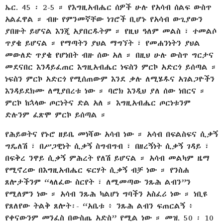
ኤር. 45 ፡ 2-5 ። የእግዚአብሔር ሰዎች ሁሉ የአሳብ ሰልፍ ውስጥ
አልፈዋል ። ብዙ የምንመኛቸው ነገሮች ቢሆኑ የአሳብ ውጊያውን
ያበዙት ይሆናል እንጂ አያበርዱትም ። የዚህ ዓለም መልስ ፣ ተመልሶ
ጥያቄ ይሆናል ። የማጣትን ያህል ማግኘት ፣ የመሐንነትን ያህል
መውለድ ጥያቄ የሆነበት ብዙ ሰው አለ ። በዚህ ሁሉ ውስጥ ግርታና
መደናበር እንዳይፈጠር እግዚአብሔር ነፍስን ምርኮ አድርጎ ይሰጣል ።
ነፍስን ምርኮ አድርጎ የሚሰጠውም እንደ ቃሉ ለሚሄዱና አገልጋዮችን
እንዳይደክሙ ለሚያበረቱ ነው ። ባሮክ እንዲህ ያለ ሰው ነበርና ።
ምርኮ ከኋላው ጦርነትና ድል አለ ። እግዚአብሔር ጦርነቱንም
ድሉንም ፈጽሞ ምርኮ ይሰጣል ።
የሕይወትና የኑሮ ዘይቤ መነሻው አሳብ ነው ። አሳብ በፍልስፍና ሲቃኝ
ግዴለሽ ፣ በሥጋዊነት ሲቃኝ ስግብግብ ፣ በዘረኝነት ሲቃኝ ገዳይ ፣
በፍቅረ ንዋይ ሲቃኝ ምሕረት የለሽ ይሆናል ። አሳብ መልካም ዜማ
የሚኖረው በእግዚአብሔር ፍርሃት ሲቃኝ ብቻ ነው ። የንስሐ
ጸሎታችንም “ላለፈው ስርየት ፣ ለሚመጣው ንጹሕ ልብን”ን
የሚለምን ነው ። አሳብ ንጹሕ ካልሆነ ግባችን አስፈሪ ነው ። ነቢዩ
የጸለየው ትልቅ ጸሎት፡- “አቤቱ ፥ ንጹሕ ልብን ፍጠርልኝ ፥
የቀናውንም መንፈስ በውስጤ አድስ” የሚል ነው ። መዝ. 50 ፡ 10