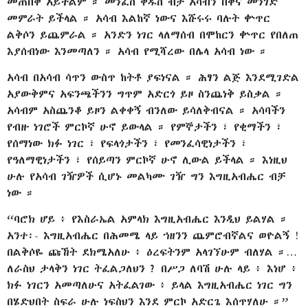
መጠበቅ አይችልም ። መንፈስ ቅዱስ ብቻ አሳብን በቀና መንገድ
መምራት ይችላል ። አሳብ እልከኛ ነውና እሹሩሩ ባሉት ቍጥር
ልቅሶን ይጨምራል ። አንድን ነገር ላለማሰብ በሞከርን ቍጥር የበለጠ
እያሰብነው እንመጣለን ። አሳብ የሚሻረው በሌላ አሳብ ነው ።
አሳብ በአሳብ ሳጥን ውስጥ ከትቶ ያፍነናል ። ሕፃን ልጅ እንደሚገድል
አያውቅምና አፍንጫችንን ግጥም አድርጎ ይዞ ስንጨነቅ ይስቃል ።
አሳብም አስጨንቆ ይዞን ልቀቀኝ ብንለው ይሳለቅብናል ። አሳባችን
የብዙ ነገሮች ምርኮኛ ሁኖ ይውላል ። የምኞታችን ፣ የቂማችን ፣
የሰማነው ክፉ ነገር ፣ የፍላጎታችን ፣ የመንፈሳዊነታችን ፣
የዓለማዊነታችን ፣ የሰይጣን ምርኮኛ ሁኖ ሊውል ይችላል ። እነዚህ
ሁሉ የአሳብ ገዥዎች ሲሆኑ መልካሙ ገዥ ግን እግዚአብሔር ብቻ
ነው ።
“ባሮክ ሆይ ፥ የእስራኤል አምላክ እግዚአብሔር እንዲህ ይልሃል ።
አንተ፡- እግዚአብሔር በሕመሜ ላይ ኀዘንን ጨምሮብኛልና ወዮልኝ !
በልቅሶዬ ጩኸት ደክሜአለሁ ፥ ዕረፍትንም አላገኘሁም ብለሃል ።…
ለራስህ ታላቅን ነገር ትፈልጋለህን ? በሥጋ ለባሽ ሁሉ ላይ ፥ እነሆ ፥
ክፉ ነገርን አመጣለሁና አትፈልገው ፥ ይላል እግዚአብሔር ነገር ግን
በሄድህበት ስፍራ ሁሉ ነፍስህን እንደ ምርኮ አድርጌ እሰጥሃለሁ ።”