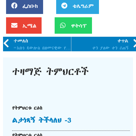
ፌስቡክ
ቴሌግራም
ኢሜል
ዋትሳፕ
ተመለስ
ቀጥል
“አቡነ ጳውሎስ በዘመናዊው የኢትዮጵያ ኦርቶዶክስ ቤተ ክርስቲያን ታሪክ ውስጥ አዲስ ምዕራፍ የከፈቱ አባት ናቸው”
ቀን ያለው ቀን ሰጠኝ
ተዛማጅ ትምህርቶች
የትምህርቱ ርዕስ
ልታነጻኝ ትችላለህ -3
የትምህርቱ ርዕስ