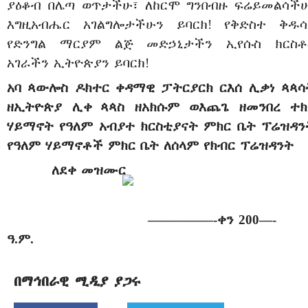
ያዕቆብ
በሌጣ
ወጥታችሁ፣
ለከርሞ
ግን
በብዙ
ፍሬ
ይመልሳችሁ
እግዚአብሔር
አገልግሎታችሁን
ይባርክ!
የቅድስተ
ቅዱሳ
የድንግል
ማርያም
ልጅ
መድኃኒ
ታ
ችን
ኢየሱስ
ክርስቶ
አገራችን
ኢትዮጵያን
ይባርክ!
አባ
ጳውሎስ
ዶክተር
ቀዳማዊ
ፓትርያርክ
ርእሰ
ሊቃነ
ጳጳሳ
ዘኢትዮጵያ
ሊቀ ጳጳስ
ዘአክሱም
ወእጨጌ
ዘመንበረ
ተክ
ሃይማኖት
የዓለም
አብያተ
ክርስቲያናት
ምክር
ቤት
ፕሬዝዳን
የዓለም
ሃይማኖቶች
ምክር
ቤት
ለሰላም
የክብር
ፕሬዝዳንት
ለደቀ
መዝሙር
—————-
ቀን
200—-
ዓ
.
ም
.
በማኅበራዊ ሚዲያ ያጋሩ