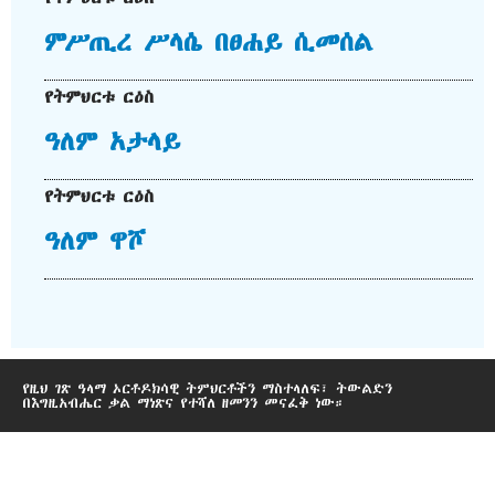
ምሥጢረ ሥላሴ በፀሐይ ሲመሰል
የትምህርቱ ርዕስ
ዓለም አታላይ
የትምህርቱ ርዕስ
ዓለም ዋሾ
የዚህ ገጽ ዓላማ ኦርቶዶክሳዊ ትምህርቶችን ማስተላለፍ፣ ትውልድን
በእግዚአብሔር ቃል ማነጽና የተሻለ ዘመንን መናፈቅ ነው።