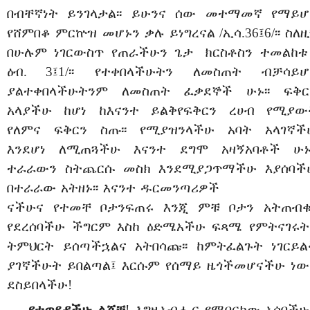
በብቸኛነት
ይንገላታል፡፡
ይሁንና
ሰው
መተማመኛ
የማይሆ
የሸምበቆ
ምርኵዝ
መሆኑን
ቃሉ
ይነግረናል
/
ኢሳ
.36
፤
6/
፡፡
ስለዚ
በሁሉም
ነገር
ውስጥ
የጠራችሁን
ጌታ
ክርስቶስን
ተመልከቱ
ዕብ
. 3
፤
1/
፡፡
የተቀበላችሁትን
ለመስጠት
ብቻ
ሳይሆ
ያልተቀበላችሁትንም
ለመስጠት
ፈቃደኞች
ሁኑ፡፡
ፍቅር
አላያችሁ
ከሆነ
ከእናንተ
ይልቅ
የፍቅርን
ረሀብ
የሚያው
የለምና
ፍቅርን
ስጡ፡፡
የሚያዝንላችሁ
አባት
አላገኛች
እንደሆነ
ለሚጠጓችሁ
እናንተ
ደግሞ
አዛኝ
አባቶች
ሁኑ
ተራራውን
ስትጨርሱ
መስክ
እንደሚያጋጥማችሁ
እያሰባች
በተራራው
አትዘኑ፡፡
እናንተ
ዱር
መንጣሪዎች
ናችሁና
የተመቸ
ቦታን
ፍጠሩ
እንጂ
ምቹ
ቦታን
አትጠብቁ፡
የደረሰባችሁ
ችግርም
እስከ
ዕድሜአችሁ
ፍጻሜ
የምትናገሩት
ትምህርት
ይሰጣችኋልና
አትበሳጩ፡፡
ከምትፈልጉት
ነገር
ይል
ያገኛችሁት
ይበልጣል፤
እርሱም
የሰማይ
ዜጎች
መሆናችሁ
ነው
ደስ
ይበላችሁ!
የተወደዳችሁ
ልጆቼ
!
እግዚአብሔር
የሚባርከው
አሳባችሁ