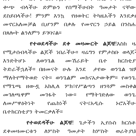
ቍጭ
ብላችሁ
ድምፁን
የሰማችሁበት
ዓመታት
ናቸው
ደስ
ይበላችሁ!
ምንም
እንኳ
የዘወትር
ትካዜአችን
እንደ
ቃ
መኖር
አለመቻል
ቢሆንም
በቃሉ
የመኖርን
ኃ
ይል
በንስሐ
በጸሎት
ልንለምን
ይገባናል፡፡
የተወደዳችሁ
ደቀ
መዛሙርት
ልጆቼ
!
እስከ
ዛ
የሚታሰብላችሁ
ልጆች
ነበራችሁ፡፡
ዛሬ
ግን
የምታስቡ
ወላጆ
እንድትሆኑ
ለወንጌል
ሙሽራይት
ቤተ
ክርስቲያ
ትድራችኋለች፡፡
በዘመናት
ሁሉ
እንደ
ታ
የው
ወንጌል
ዝ
ማለት
የማትወድ
ናት፡፡
ወንጌልም
መክና
አታውቅም፡፡
የወንጌ
የማጌጫ
ዘውዷ
አክሊለ
ሦክ፣
የሥልጣን
ዘንጓም
መስቀል
መገለጫዋም
መገፋት
ነው፡፡
የማትገድለው
ወንጌ
ለመሥዋዕትነት
የጨከነች
ናትና
አዲሱ
ኑሮአችሁ
ቤተ
ክርስቲያን
ትመርቃለች፡፡
የተወደዳችሁ
ልጆቼ
!
ጌታችን
ኢየሱስ
ክርስቶ
ደቀ
መዛሙርቱን
ለሦስት
ዓመታት
ከሦስት
ወራት
ያህ