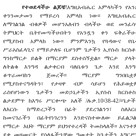
የተወደዳችሁ
ልጆቼ
!
እግዚአብሔር
አምላካችን
የአን
ቀንን
መታመን
የማይረሳ
አምላክ
ነው፡፡
እግዚአብሔር
ለማገልገል
ብቁዎች
መሆን
አለብን
ብላችሁ
ወደ
መንፈሳ
ትምህርት
ቤት
የመጣችሁበትን
የአንዷን
ቀን
ፍቅራችሁ
የሚያስብ
አምላክ
ነው፡፡
ምንም
እንኳ
የጓዳውና
የቤ
ሥራ
አስፈላጊና
የማይታለፍ
ቢሆንም
ጌታችን
ኢየሱስ
ክርስቶ
ግን
ከማርታ
ይልቅ
በማርያም
ደስ
ተሰኝቷል፡፡
ማርታ
ያላት
ለትልቁ
እንግዳ
ልታቀርብ
ባለቤቱን
ጌታ
እንደ
እንግ
ቆጥራ
መባከን
ጀመረች፡፡
ማርያም
ግን
በቤቷ
የሚያስተናግዳትን፣
የታዛዋ
ብቻ
ሳይሆን
የሕይወቷ
ራስ
የሆነውን
ጌታችን
መድኃኒታችን
ኢየሱስ
ክርስቶስ
ልታደምጥ
ከእግሩ
ሥር
ቍጭ
አለች
/
ሉቃ
.10፡38-42/
፡፡
ጌታች
ለእርሱ
ከማድረጋችን
በፊት
ያደረገልንን፣
ስለ
እር
ከመናገራችን
በፊት
የነገረንን
እንድናስተውለው
ይፈልጋል፡
የማርታ
እህት
ማርያም
ይህን
የተረዳች
ትመስላለች፡፡
እናንተ
ደቀ
መዛሙርት
ያሳለፋችኋቸው
ዓመታት
ከጌታችን
እግር
ሥ