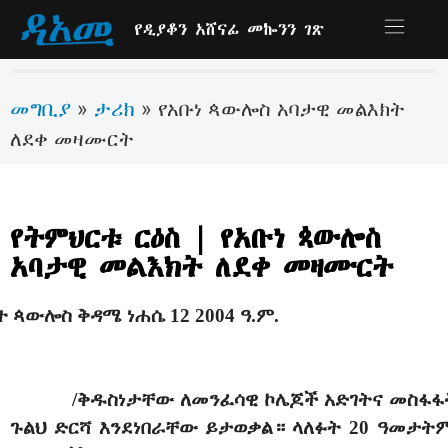
የዲያቆን አሸናፊ መኰንን ገጽ
መግቢያ
ታሪክ
»
»
የአቡነ ጳውሎስ አባታዊ መልእክት
ለደቀ መዛሙርት
የትምህርቱ ርዕስ | የአቡነ ጳውሎስ
አባታዊ መልእክት ለደቀ መዛሙርት
ተ ጳውሎስ ቅዳሜ ነሐሴ 12 2004 ዓ.ም.
/ቅዱስነታቸው ለመንፈሳዊ ኮሌጆች አድገትና መስፋፋ
ጉልህ ድርሻ እንደነበራቸው ይታወቃል። ላለፉት 20 ዓመታት