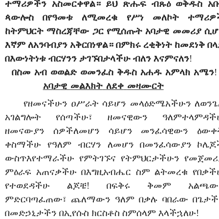
ተማሪዎችን አስመርቀዋል። ይህ ጽሑፍ ብጹዕ ወቅዱስ አቡ
ጳውሎስ በየዓመቱ ለሚመረቁ የሥነ መለኮት ተማሪዎ
ከትምህርት ማስረጃቸው ጋር የሚሰጡት አባታዊ መመሪያ ሲሆ
እኛም ለአንባብያን አቅርበነዋል። በምክሩ ረቂቅነት ከመደነቅ በላ
በእውነትነቱ ብርሃንን ታገኙበታላችሁ ብለን እናምናለን
!
በስመ
አብ
ወወልድ
ወመንፈስ
ቅዱስ
አሐዱ
አምላክ
አሜን
!
አባ
ታ
ዊ
መልእክት
ለደቀ
መዛሙርት
የዘመናችሁን
ዐሥራት
ሳይሆን
መላ
ዕድሜአችሁን
ለወንጌ
አገልግሎት
የሰጣችሁ፣
ዘመናዊውን
ዓለም
ተላምዳች
ዘመናውያን
ሰዎች
ለመሆን
ሳይሆን
መንፈሳዊውን
ዕውቀ
ቀስማችሁ
የዓለም
ብርሃን
ለመሆን
በመንፈሳውያን
ኮሌጆ
ውስጥ
እየተማራችሁ
የምትገኙና
የትምህርታችሁን
የመጀመሪ
ምዕራፍ
አጠናቃችሁ
በእግዚአብሔር
ስም
ልትመረቁ
የበቃች
የተወደዳችሁ
ልጆቼ!
በፍቅሩ
ቅመም
አልጫው
ምድር
ባጣፈጠው፣
ጨለማውን
ዓለም
በቃሉ
ባበራው
በጌ
ታ
ች
በመድኃኒታችን
በኢየሱስ
ክርስቶስ
ስም
ሰላም
እላችኋለሁ!