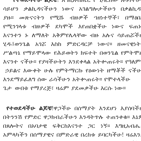
ሳይሆን
ቃል
ኪዳናችሁን
ነውና
አገልግሎታችሁን
በቃል
ኪዳ
ያዙ፡፡
መጽናናትን
የሚሹ
ብዙዎች
ኀዘነተኞች፣
በማዕበ
የሚንገላቱ
ብዙዎች
ደካሞች
እየጠበቋችሁ
ነውና
ፍጠኑ
እናንተን
ኑ
ለማለት
አቅም
የሌላቸው
ብዙ
አሉና
ሳይጠሯች
ሂ
ዱ፤
ወንጌል
አገሯ
እስከ
ምድር
ዳርቻ
ነውና፡፡
ዘመናዊነት
ሥልጣኔ
የማይሞላው
የሕይወትን
ክፍተት
በወንጌል
የምትሞ
እናንተ
ናችሁ፡፡
የያዛችሁትን
እንደ
ቀላል
አትቍጠሩት፡፡
የዓለም
ኃ
ይልና
እውቀት
ሁሉ
የምትማርኩ
የዕውነት
ዘማቾች
ናችሁ
እንደማይፈለግ
ሰው
ራሳችሁን
አትቍጠሩት፡፡
የሞተላችሁ
ጌታ
ውበቱ
የማያረጅ፣
ዛሬም
ያደመቃችሁ
እርሱ
ነው፡፡
የተወደዳችሁ
ልጆቼ
!
ዋጋችሁ
በሰማያት
እንደሆነ
እያሰባች
በትንንሽ
የምድር
ዋጋ
ክብራችሁን
እንዳትጥሉ
ተጠንቀቁ፡፡
እኔ
በጸሎትና
በአባታዊ
ፍቅር
ከእናንተ
ጋር
ነኝ፡፡
እግዚአብሔ
አምላካችን
በሰማያዊና
በምድራዊ
በረከቱ
ይባርካችሁ!
ዛሬ
እን