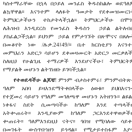
ካስተማራቸው
በኋላ
በኃይለ
መንፈስ
ቅዱስ
ከልሎ
ወደ
ዓለ
ልኳቸዋል፡፡
እናንተም
ላለፉት
ዓመታት
የደቀ
መዝሙርነ
ትምህርታችሁን
ተከታ
ትላችኋል፡፡
ትምህርታችሁ
በሞገ
ለሕዝብ
እንዲደርስ
የመንፈስ
ቅዱስን
ኃ
ይል
ልትለብ
ያስፈልጋችኋል፡፡
ይህንም
ኃ
ይል
የምታገኙት
በጽሞናና
በጸሎ
በመቆየት
ነው
/ሉቃ
.24
፤
49/
፡፡
ቤተ
ክርስቲያን
እናንተ
መምህራን
አድርጋ
ሳይሆን
ደቀ
መዛሙርት
አድርጋ
መርቃለች፡
ስለዚህ
የሁልጊዜ
ተማሪዎች
እንደሆናችሁ፣
ትምህርት
የማያልቅ
መሆኑን
ልትገነዘቡ
ይገባችኋል፡፡
የተወደዳችሁ
ልጆቼ
! ምንም
ብታስተምሩ፣
ምንም
ብትጽ
ዓለም
አበባ
ይዛ
እንደማትቀበላችሁ
ዕወቁ፡፡
ይህ
በእናን
የተጀመረ
ሳይሆን
የዓለም
መገለጫዋ
መሆኑን
አትዘንጉ፡፡
ልዩ
ል
ነቀፋና
ስደት
ሲመጣባችሁ
ከዓለም
እንደ
ተጣላች
አትቍጠሩት፡፡
እንዲያውም
ከዓለም
ጋር
እንደተዋወቃች
ቍጠሩት፡፡
ዓለም
እንደዚህ
ናትና፡፡
ጎበዝ
የሚባለው
ሳይቀ
በመገፋት
ውስጥ
በኀዘን
ይጎዳል፡፡
የሚታ
ይ
ተስፋም
እያ