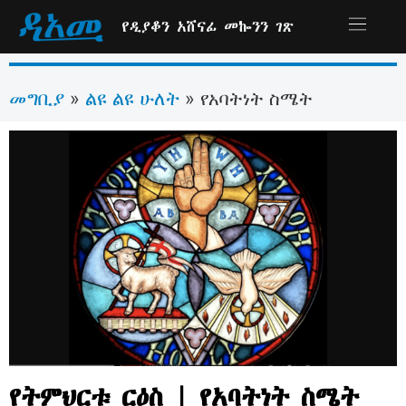
የዲያቆን አሸናፊ መኰንን ገጽ
መግቢያ
ልዩ ልዩ ሁለት
»
»
የአባትነት ስሜት
የትምህርቱ ርዕስ | የአባትነት ስሜት