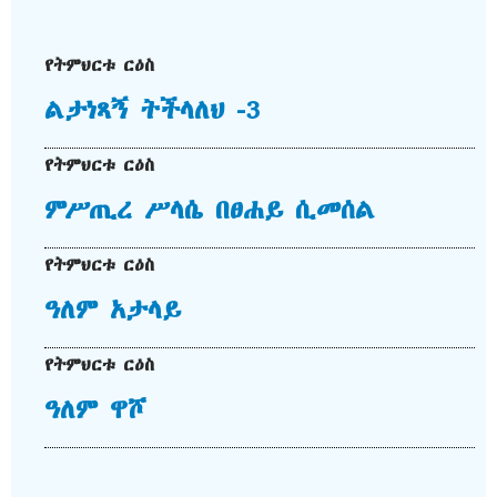
የትምህርቱ ርዕስ
ልታነጻኝ ትችላለህ -3
የትምህርቱ ርዕስ
ምሥጢረ ሥላሴ በፀሐይ ሲመሰል
የትምህርቱ ርዕስ
ዓለም አታላይ
የትምህርቱ ርዕስ
ዓለም ዋሾ