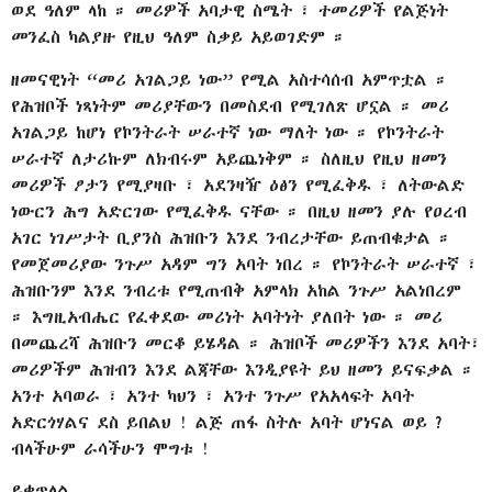
ወደ ዓለም ላከ ። መሪዎች አባታዊ ስሜት ፣ ተመሪዎች የልጅነት
መንፈስ ካልያዙ የዚህ ዓለም ስቃይ አይወገድም ።
ዘመናዊነት “መሪ አገልጋይ ነው” የሚል አስተሳሰብ አምጥቷል ።
የሕዝቦች ነጻነትም መሪያቸውን በመስደብ የሚገለጽ ሆኗል ። መሪ
አገልጋይ ከሆነ የኮንትራት ሠራተኛ ነው ማለት ነው ። የኮንትራት
ሠራተኛ ለታሪኩም ለክብሩም አይጨነቅም ። ስለዚህ የዚህ ዘመን
መሪዎች ፆታን የሚያዛቡ ፣ አደንዛዥ ዕፅን የሚፈቅዱ ፣ ለትውልድ
ነውርን ሕግ አድርገው የሚፈቅዱ ናቸው ። በዚህ ዘመን ያሉ የዐረብ
አገር ነገሥታት ቢያንስ ሕዝቡን እንደ ንብረታቸው ይጠብቁታል ።
የመጀመሪያው ንጉሥ አዳም ግን አባት ነበረ ። የኮንትራት ሠራተኛ ፣
ሕዝቡንም እንደ ንብረቱ የሚጠብቅ አምላክ አከል ንጉሥ አልነበረም
። እግዚአብሔር የፈቀደው መሪነት አባትነት ያለበት ነው ። መሪ
በመጨረሻ ሕዝቡን መርቆ ይሄዳል ። ሕዝቦች መሪዎችን እንደ አባት፣
መሪዎችም ሕዝብን እንደ ልጃቸው እንዲያዩት ይህ ዘመን ይናፍቃል ።
አንተ አባወራ ፣ አንተ ካህን ፣ አንተ ንጉሥ የአአላፍት አባት
አድርጎሃልና ደስ ይበልህ ! ልጅ ጠፋ ስትሉ አባት ሆነናል ወይ ?
ብላችሁም ራሳችሁን ሞግቱ !
ይቀጥላል