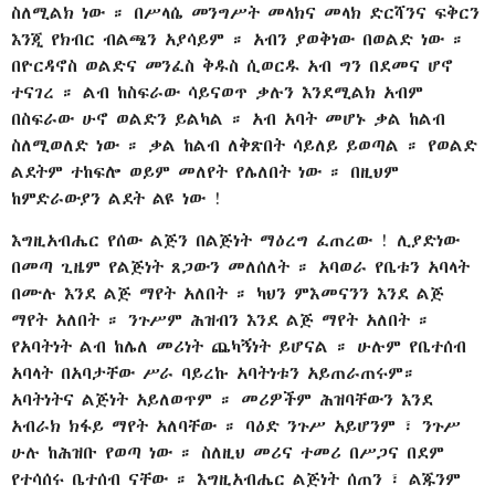
ስለሚልክ ነው ። በሥላሴ መንግሥት መላክና መላክ ድርሻንና ፍቅርን
እንጂ የክብር ብልጫን አያሳይም ። አብን ያወቅነው በወልድ ነው ።
በዮርዳኖስ ወልድና መንፈስ ቅዱስ ሲወርዱ አብ ግን በደመና ሆኖ
ተናገረ ። ልብ ከስፍራው ሳይናወጥ ቃሉን እንደሚልክ አብም
በስፍራው ሁኖ ወልድን ይልካል ። አብ አባት መሆኑ ቃል ከልብ
ስለሚወለድ ነው ። ቃል ከልብ ለቅጽበት ሳይለይ ይወጣል ። የወልድ
ልደትም ተከፍሎ ወይም መለየት የሌለበት ነው ። በዚህም
ከምድራውያን ልደት ልዩ ነው !
እግዚአብሔር የሰው ልጅን በልጅነት ማዕረግ ፈጠረው ! ሊያድነው
በመጣ ጊዜም የልጅነት ጸጋውን መለሰለት ። አባወራ የቤቱን አባላት
በሙሉ እንደ ልጅ ማየት አለበት ። ካህን ምእመናንን እንደ ልጅ
ማየት አለበት ። ንጉሥም ሕዝብን እንደ ልጅ ማየት አለበት ።
የአባትነት ልብ ከሌለ መሪነት ጨካኝነት ይሆናል ። ሁሉም የቤተሰብ
አባላት በአባታቸው ሥራ ባይረኩ አባትነቱን አይጠራጠሩም።
አባትነትና ልጅነት አይለወጥም ። መሪዎችም ሕዝባቸውን እንደ
አብራክ ክፋይ ማየት አለባቸው ። ባዕድ ንጉሥ አይሆንም ፣ ንጉሥ
ሁሉ ከሕዝቡ የወጣ ነው ። ስለዚህ መሪና ተመሪ በሥጋና በደም
የተሳሰሩ ቤተሰብ ናቸው ። እግዚአብሔር ልጅነት ሰጠን ፣ ልጁንም