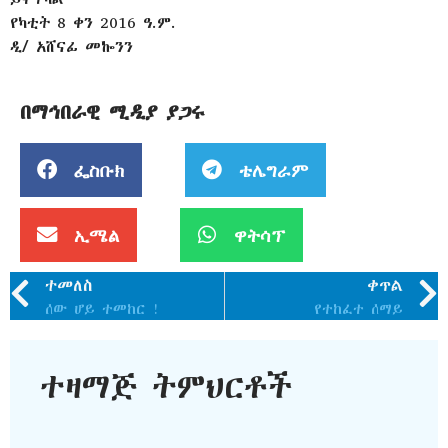
የካቲት 8 ቀን 2016 ዓ.ም.
ዲ/ አሸናፊ መኰንን
በማኅበራዊ ሚዲያ ያጋሩ
ፌስቡክ
ቴሌግራም
ኢሜል
ዋትሳፕ
ተመለስ
ቀጥል
ሰው ሆይ ተመከር !
የተከፈተ ሰማይ
ተዛማጅ ትምህርቶች