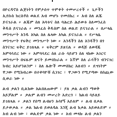
በዮርዳኖስ ልጅነትን የምታሰጥ ጥምቀት ተመሠረተች ። ጌታችን
ኢየሱስ ክርስቶስ ወልደ አብ መሆኑ ተመሰከረ ። አብ ስለ ልጁ
ይናገራል ። ልጁም ስለ አባቱና ስለ ባሕርይ ሕይወቱ ስለመንፈስ
ቅዱስ ይናገራል ። መንፈስ ቅዱስም ስለ ወልድ ይናገራል ። በሥላሴ
መንግሥት አንዱ አካል ስለ ሌላው አካል ይናገራል ። የሥላሴ
መንግሥት የፍቅር መንግሥት ነው ። አንዳችን ስለ አንዳችን በጎ
ስንናገር ፍቅር ይገለጻል ። ፍቅርም ይጸናል ። ወዳጅ ለወዳጁ
አምባሳደር ነው ። አምባሳደር ስለ ራሱ ሳይሆን ስለ ላከው አገርና
መንግሥት በፍጹም ጽናት ይመሰክራል ። እኛም ስለ ራሳችን ብንናገር
ክብር አይሆንልንም ፣ ስለ ሌሎች መመስከር አለብን ። ደግነትም
ዋጋው የሚከብረው በተቀባዮቹ ሲነገር ፣ ዋጋውን የሚያጣው በሰጪው
ሲወራ ነው ።
ልብ ቃልን ቢልከው አልበለጠውም ፣ ያለ ቃል ልብን ማወቅ
አይቻልም ። ቃልም ልብን መሠረት አድርጎ ፣ ከልብ ሳይለይ
ይገለጻል ። ቃልን የሰማ ልብህን አሳየኝ አይለም ። ልብ በቃል
ይታወቃል ። ቃል ከልብ ይወለዳል እንጂ ልብ ከቃል አይወለድም ።
አብ ልብ ነው ፣ ወልድም ቃል ነው ። አብ መላኩ ልብ ቃልን