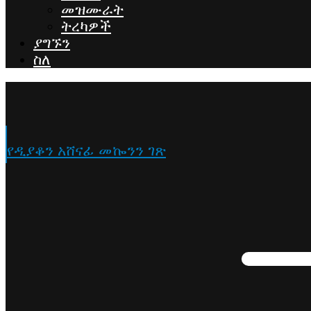
መዝሙራት
ትረካዎች
ያግኙን
ስለ
የዲያቆን አሸናፊ መኰንን ገጽ