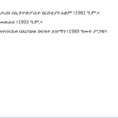
 ታሪኩ በኢትዮጵያ ቤተ ክርስቲያን አቋም
፣1981 ዓ.ም.፡፡
 መጽሐፍ
፣1993 ዓ.ም.፡፡
ዘተሰናአወ በአርባዕቱ ክፍላተ አዝማን
፣1989 ዓመተ ሥጋዌ፡፡