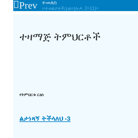
Prev
ተመለስ
‹‹ተወልዶላችኋል››(ሉቃ. 2÷11)፡፡
ተዛማጅ ትምህርቶች
የትምህርቱ ርዕስ
ልታነጻኝ ትችላለህ -3