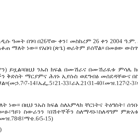
 ዓመት በገባ በ26ኛው ቀን፣ መስከረም 26 ቀን 2004 ዓ.ም.
ቆጠ ማለት ነው፡፡ የአበባ (ጽጌ) ወራትም ይሰኛል፡፡ በመፀው ውስጥ
ን) ይዟል፡፡በዚህ ንኡስ ክፍል በሙሽራና በሙሽራዪቱ ምሳሌ ክር
ችን ቅድስት ማርያምና ሕፃኑ ኢየሱስ ወደግብፅ መሰደዳቸውና በ
መኃ.7፡7-14፤ኤፌ.5፣21-33፤ራእ.21፡31-40፤መዝ.127፡2-3፤
ነው፡፡ በዚህ ንኡስ ክፍል ስለአምላክ ቸርነትና ትዕግስት፣ ሰን
ፁ፣ዓይነ ስውራንን ፣በሽተኞችን ስለማዳኑ፣ስለዳግም ምጽአቱ ይታ
፤መዝ.78፡8፤ማቴ.6፡5-15)
)