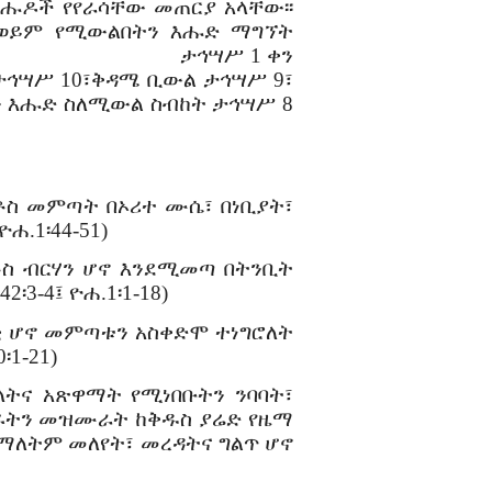
 እሑዶች የየራሳቸው መጠርያ አላቸው፡፡
ን ወይም የሚውልበትን እሑድ ማግኘት
 ታኅሣሥ 1 ቀን
ታኅሣሥ 10፣ቅዳሜ ቢውል ታኅሣሥ 9፣
ቀን እሑድ ስለሚውል ስብከት ታኅሣሥ 8
ስቶስ መምጣት በኦሪተ ሙሴ፣ በነቢያት፣
ዮሐ.1፡44-51)
ቶስ ብርሃን ሆኖ እንደሚመጣ በትንቢት
2፡3-4፤ ዮሐ.1፡1-18)
ቂ ሆኖ መምጣቱን አስቀድሞ ተነግሮለት
፡1-21)
ላትና አጽዋማት የሚነበቡትን ንባባት፣
መሩትን መዝሙራት ከቅዱስ ያሬድ የዜማ
ማለትም መለየት፣ መረዳትና ግልጥ ሆኖ