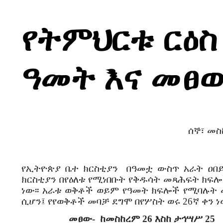
የትምህርቱ ርዕስ
ዓመት እና መፀ
ሰኞ፣ መስከረም 29 
የኢትዮጵያ ቤተ ክርስቲያን በዓመቷ ውስጥ አራት ዐበይት
ክርስቲያን በየዕለቱ የሚነበቡት የቅዱሳት መጻሕፍት ክ
ነው፡፡ አራቱ ወቅቶች ወይም የዓመት ክፍሎች የሚባሉት መ
ሲሆን፤ የየወቅቶች መባቻ ደግሞ በየሦስት ወሩ 26ኛ ቀን ነው
መፀው- ከመስከረም 26 እስከ ታኅሣሥ 25