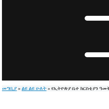
መግቢያ
ልዩ ልዩ ሁለት
»
»
የኢትዮጵያ ቤተ ክርስቲያን ዓመ