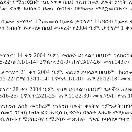
ልደት የሚዘጋጁበት ጊዜ ነው፡፡ በዚህ ንኡስ ክፍል ያሉት ሦስት
ው ኖላዊ ይባላሉ፡፡ ዘመነ ስብከት በየዓመቱ የሚጀመርበት
 የአቆጣጠር መንገድ ነው፡፡
ቡዕ ቢውል ታኅሣሥ 12፣ሐሙስ ቢውል ታኅሣሥ 11፣ዓርብ ቢውል 
ን ስብከት ይሆናል፡፡ በዚህ መሠረት የ2004 ዓ.ም. ታኅሣሥ 1 
ኅሣሥ 14 ቀን 2004 ዓ.ም.
ስብከት
ይባላል፡፡ በዚህም ስለክር
2፤ዕብ.1፡1-14፤ 2ኛጴጥ.3፡1-9፤ ሐዋ.3፡17-26፤ መዝ.143፡7፤ 
ታኅሣሥ 21 ቀን 2004 ዓ.ም.
ብርሃን
ይባላል፡፡ በዚህም ክርስ
-22፤ሮሜ.13፡11-14፤ 1ኛዮሐ.1፡1-10፤ ሐዋ.26፡12-18፤ መዝ.4
ሣሥ 28 ቀን 2004 ዓ.ም.
ኖላዊ
ይባላል፡፡ በዚህም ጌታችን ጠባ
፡16-25፤ 1ኛጴጥ.2፡21-25፤ ሐዋ.11፡22-30፤ መዝ.79፡1፤ ዮሐ.10
 ዮሐንስ እስከ መስከረም ዮሐንስ ባሉት ቀናትና ሳምንታት፣በዓ
መስመር ንባብ) ከብሉይና ሐዲስ ኪዳናት፣ በዕለተ እሑድ የሚዘ
 ለይቶ የሚያስረዳና የሚያሳይ መጽሐፍ ግጻዌ ይባላል፡፡ ግጻዌ 