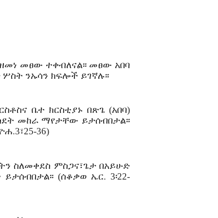
 ዘመነ መፀው ተቀብለናል፡፡ መፀው አበባ
 ሦስት ንኡሳን ክፍሎች ይገኛሉ፡፡
ስቶስና ቤተ ክርስቲያኑ በጽጌ (አበባ)
ስደት መከራ ማየታቸው ይታሰብበታል፡፡
ዮሐ.3፣25-36)
በትን ስለመቀደስ ምስጋና፣ጌታ በአይሁድ
ሰብበታል፡፡ (ሰቆቃወ ኤር. 3፡22-