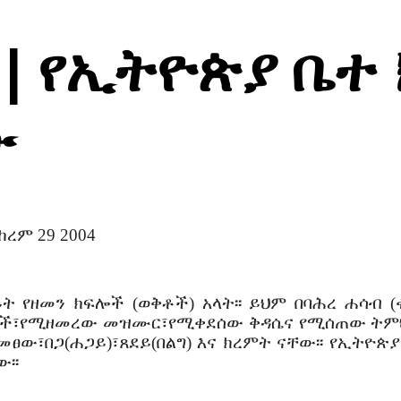
 | የኢትዮጵያ ቤተ
ው
2004
 የዘመን ክፍሎች (ወቅቶች) አላት፡፡ ይህም በባሕረ ሐሳብ (ቁ
ፍሎች፣የሚዘመረው መዝሙር፣የሚቀደሰው ቅዳሴና የሚሰጠው ትምህ
ፀው፣በጋ(ሐጋይ)፣ጸደይ(በልግ) እና ክረምት ናቸው፡፡ የኢትዮጵ
፡፡