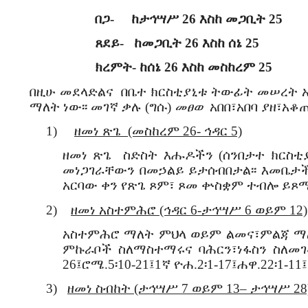
በጋ- ከታኅሣሥ 26 እስከ መጋቢት 25
ጸደይ- ከመጋቢት 26 እስከ ሰኔ 25
ክረምት- ከሰኔ 26 እስከ መስከረም 25
በዚሁ መደላድልና በቤተ ክርስቲያኒቱ ትውፊት መሠረት አዲሱ
ማለት ነው፡፡ መገኛ ቃሉ (ግሱ)
መፀወ
አበበ፣አበባ ያዘ፣አቆጠ
1)
ዘመነ ጽጌ (መስከረም 26- ኅዳር 5)
ዘመነ ጽጌ ስድስት እሑዶችን (ሰንበታተ ክርስቲያ
መነጋገራቸውን በመኃልይ ይታሰብበታል፡፡ እመቤታ
አርባው ቀን የጽጌ ጾም፣ ጾመ ቍስቋም ተብሎ ይጾማል፡፡(
2)
ዘመነ አስተምሕሮ (ኅዳር 6-ታኅሣሥ 6 ወይም 12)
አስተምሕሮ ማለት ምህላ ወይም ልመና፣ምልጃ ማለት 
ምኩራቦች ስለማስተማሩና ባሕርን፣ነፋስን ስለመገሠ
26፤ሮሜ.5፡10-21፤1ኛ ዮሐ.2፡1-17፤ሐዋ.22፡1-11
3)
ዘመነ ስብከት (ታኅሣሥ 7 ወይም 13– ታኅሣሥ 28