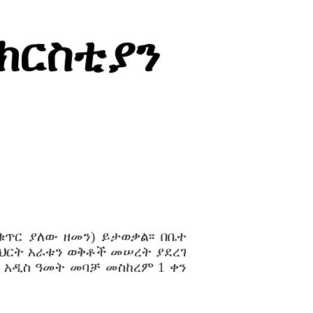
 ክርስቲያን
ጥር ያለው ዘመን) ይታወቃል፡፡ በቤተ
ርት አራቱን ወቅቶች መሠረት ያደረገ
ያ አዲስ ዓመት መባቻ መስከረም 1 ቀን