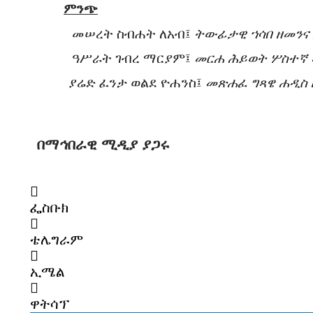
ምንጭ
መሠረት ስብሐት ለአብ፤
ትውፊታዊ ኀሳበ ዘመንና
ዓሥራት ገብረ ማርያም፤
መርሐ ሕይወት ሦስተኛ
ያሬድ ፈንታ ወልደ ዮሐንስ፤
መጽሐፈ ግጻዌ ሐዲስ 
በማኅበራዊ ሚዲያ ያጋሩ
ፌስቡክ
ቴሌግራም
ኢሜል
ዋትሳፕ