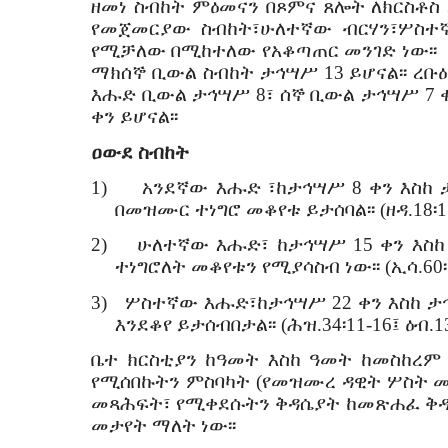
ዘመነ ስብከት ምዕመናን በጾምና ጸሎት ለክርስቶስ 
የመጀመርያው ስብከት፣ሁለተኛው ብርሃን፣ሦስተኛ
የሚቻለው በሚከተለው
ማክሰኞ ቢውል ስብከት ታኅሣሥ 13 ይሆናል፡፡ ረ
እሑድ ቢውል ታኅሣሥ 8፣ ሰኞ ቢውል ታኅሣሥ 7 ቀ
ቀን ይሆናል፡፡
ዐውደ ስብከት
1)
አንደኛው እሑድ ፣ከታኅሣሥ 8 ቀን እስከ ታ
በመዝሙር ተነግሮ መቆየቱ ይታሰባል፡፡ (ዘዳ.18፡15-2
2)
ሁለተኛው እሑድ፣ ከታኅሣሥ 15 ቀን እስከ 
ተነግሮለት መቆየቱን የሚያሳስብ ነው፡፡ (ኢሳ.60፡15
3)
ሦስተኛው እሑድ፣ከታኅሣሥ 22 ቀን እስከ ታኅ
እንደቆየ ይታሰብበታል፡፡ (ሕዝ.34፡11-16፤ ዕብ.13
ቤተ ክርስቲያን ከዓመት እስከ ዓመት ከመስከረም
የሚሰበኩትን ምስባካት (የመዝሙረ ዳዊት ሦስት 
መጻሕፍት፣ የሚቀደሱትን ቅዳሴያት ከመጽሐፈ ቅዳሴ
መታየት ማለት ነው፡፡