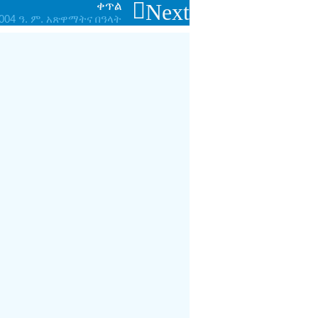
ቀጥል
Next
004 ዓ. ም. አጽዋማትና በዓላት