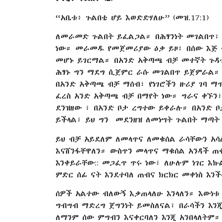
“አቤቱ፥ ጉልበቴ ሆይ እወድድሃለሁ” (መዝ.17:1)
ለመራመድ ጉልበት ይፈልጋል። በሕፃንነት መገልበጥ፣
ነው። መራመዱ የመጀመሪያው ዕቃ ይዞ፣ በሰው እጅ ተ
መሆኑ ይገርማል። በአንድ አቅጣጫ ብቻ መተኛት ጉዳቱ
ሕፃኑ ግን ማደግ ሲጀምር ራሱ መገልበጥ ይጀምራል። 
በአንድ አቅጣጫ ብቻ ማሰብ፣ የነገሮችን ዙሪያ ገባ ማ
ፈረስ አንድ አቅጣጫ ብቻ በማየት ነው። ግራና ቀኙን፣
ደንዝዘው ፣ በአንድ ቦታ ረግተው ይቀራሉ። በአንድ
ይችላል፣ ይህ ግን መደንዘዝ ለመነሣት ጉልበት ማጣት
ይህ ብቻ አይደለም ለመላጥና ለመቁሰል ራሳቸውን አሳ
እናሸንፋቸዋለን። ውስጥን መላጥና ማቁሰል አንዳች ጠቀ
እንቀይራቸው:: መጋፈጥ ጥሩ ነው፣ ለሁሉም ነገር እኩል
ምድር ሰፊ ናት እንደተባለ ጠብና ክርክር መቀነስ እንችላ
ሰዎች አልተው ብለውኝ እቃጠላለሁ እንላለን። እውነቱ 
ግብግብ ማድረግ ጀግንነት ይመስለናል፣ በራሳችን እንጂ
ለማንም ሰው ምግብን እናቀርባለን እንጂ አንበላለትም።