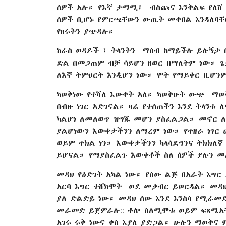
ሰዎች አሉ። የእኛ ታማሚ፣ ብስጩና እንቅልፍ የለሸ
ሰዎች ቢሆኑ የምርጫቸውን ውጤት መቀበል እንዳለባቸ
የዘሩትን ያጭዳሉ።
ከራስ ወዳዶች ፣ ትላንትን ማሰብ ከማይችሉ ይሉኝታ 
ድል በመጋጠም ብቻ ሳይሆን ዘወር በማለትም ነው። ጌ
ለእኛ ትምህርት እንዲሆን ነው። ሞት የማይቀር ቢሆን
ካወቅነው የተሻለ እውቀት አለ። ካወቅሁት ውጭ ማወቅ
በብዙ ነገር አድገናል። ዛሬ የተሰጠችን እንደ ትላንቱ
ካልሆነ ለመለወጥ ዝግጁ መሆን ያስፈልጋል። መኖር ለ
ያልሆነውን እውቀታችንን ለማረም ነው። የተዘራ ነገር 
ወይም ተክል ነን። እውቀታችንን ካላሳደግንና ትክክለኛ
ይሆናል። የማያስፈልጉ እውቀቶች ስለ ሰዎች ያሉን መ
መዳህ የዕድገት አካል ነው። የሰው ልጅ በአራት እግር
አርባ እግር ተሸክሞት ወደ መቃብር ይወርዳል። መዳ
ያለ ድልድይ ነው። መዳህ ሰው እንደ እንስሳ የሚራመድ
መራመድ ይጀምራሉ:: ቶሎ ስለሚሞቱ ወይም ፍጻሜአቸ
አገሩ ሩቅ ነውና ቀስ እያለ ያድጋል። ሁሉን ማወቅና