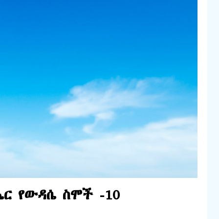
ሔር የውዳሴ ስሞች -10