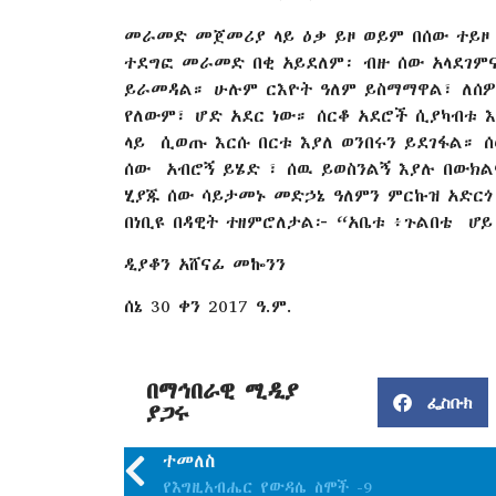
መራመድ መጀመሪያ ላይ ዕቃ ይዞ ወይም በሰው ተይዞ ነ
ተደግፎ መራመድ በቂ አይደለም፡ ብዙ ሰው አላደገምና
ይራመዳል። ሁሉም ርእዮት ዓለም ይስማማዋል፣ ለሰዎ
የለውም፣ ሆድ አደር ነው። ሰርቆ አደሮች ሲያካብቱ እ
ላይ ሲወጡ እርሱ በርቱ እያለ ወንበሩን ይደገፋል። 
ሰው አብሮኝ ይሄድ ፣ ሰዉ ይወስንልኝ እያሉ በውክል
ሂያጁ ሰው ሳይታመኑ መድኃኔ ዓለምን ምርኩዝ አድር
በነቢዩ በዳዊት ተዘምሮለታል፦ “አቤቱ ፥ጉልበቴ ሆይ
ዲያቆን አሸናፊ መኰንን
ሰኔ 30 ቀን 2017 ዓ.ም.
በማኅበራዊ ሚዲያ
ፌስቡክ
ያጋሩ
ተመለስ
የእግዚአብሔር የውዳሴ ስሞች -9