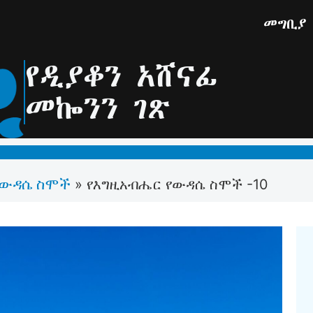
መግቢያ
የዲያቆን አሸናፊ
መኰንን ገጽ
የውዳሴ ስሞች
»
የእግዚአብሔር የውዳሴ ስሞች -10