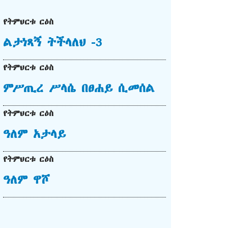
የትምህርቱ ርዕስ
ልታነጻኝ ትችላለህ -3
የትምህርቱ ርዕስ
ምሥጢረ ሥላሴ በፀሐይ ሲመሰል
የትምህርቱ ርዕስ
ዓለም አታላይ
የትምህርቱ ርዕስ
ዓለም ዋሾ