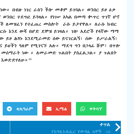
ው። በብዙ ነገር ራስን ችሎ መቆም ይገባል። ወንበር ይዞ ዕቃ
 ወንበር ተደግፎ ይጓዛል። የነገሠ አካል በመጣ ቊጥር ጥገኛ ሆኖ
ች ለመዝፈን የተፈጠረ መስሎት ራሱ ይታየዋል። ለራሱ ክብር
ርሱ እንደ ውሻ በሆድ ደሞዝ ይገዛል። ገሎ አደሮች የላኛው ማማ
ሰው ይዞ ሕፃኑ እንደሚራመድ ሰው ይናገርልኝ፣ ሰው ይሥራልኝ፣
ና ይህችን ዓለም የሚገናኙ አሉ። ማደግ ግን በኃላፊ ሹም፣ በጥሎ
ጎ መሰማራት ነው ። ለመራመድ ጉልበት ያስፈልጋል። ያ ጉልበት
 እወድድሃለሁ።”
ቴሌግራም
ኢሜል
ዋትሳፕ
ቀጥል
የእግዚአብሔር የውዳሴ ስሞች -10