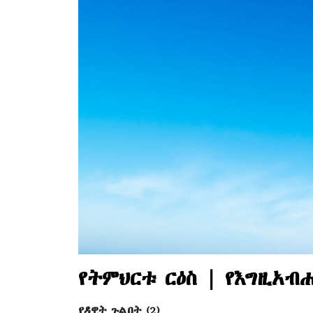
የትምህርቱ ርዕስ | የእግዚአብ
የዳዊት ጉልበት (2)