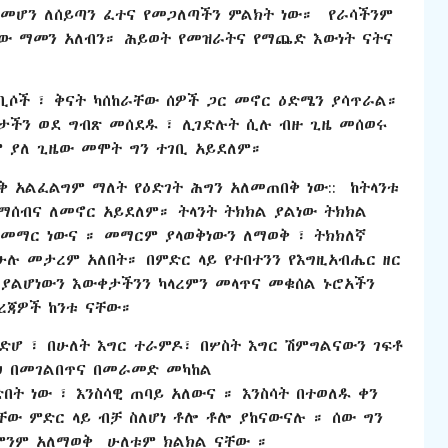
 መሆን ለሰይጣን ፈተና የመጋለጣችን ምልክት ነው። የራሳችንም
ው ማመን አለብን። ሕይወት የመዝራትና የማጨድ እውነት ናትና
ቢሶች ፣ ቅናት ካሰከራቸው ሰዎች ጋር መኖር ዕድሜን ያሳጥራል።
ታችን ወደ ግብጽ መሰደዱ ፣ ሊገድሉት ሲሉ ብዙ ጊዜ መሰወሩ
ም ያለ ጊዜው መሞት ግን ተገቢ አይደለም።
 አልፈልግም ማለት የዕድገት ሕግን አለመጠበቅ ነው:: ከትላንቱ
 ለማሰብና ለመኖር አይደለም። ትላንት ትክክል ያልነው ትክክል
መማር ነውና ። መማርም ያላወቅነውን ለማወቅ ፣ ትክክለኛ
ሁሉ መታረም አለበት። በምድር ላይ የተበተንን የእግዚአብሔር ዘር
 ያልሆነውን እውቀታችንን ካላረምን መላጥና መቁሰል ኑሮአችን
ረጃዎች ከንቱ ናቸው።
 ድሆ ፣ በሁለት እግር ተራምዶ፣ በሦስት እግር ሽምግልናውን ገፍቶ
ህ በመገልበጥና በመራመድ መካከል
በት ነው ፣ እንስሳዊ ጠባይ አለውና ። እንስሳት በተወለዱ ቀን
ው ምድር ላይ ብቻ ስለሆነ ቶሎ ቶሎ ያከናውናሉ ። ሰው ግን
 ምንም አለማወቅ ሁለቱም ክልክል ናቸው ።