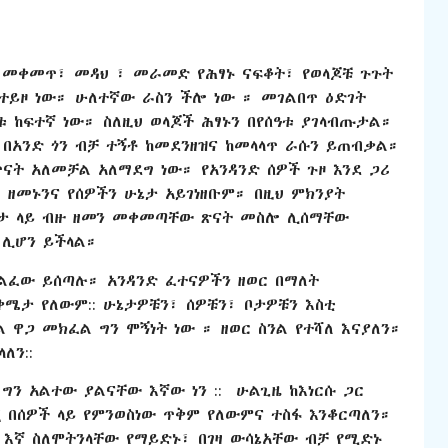
 መቀመጥ፣ መዳህ ፣ መራመድ የሕፃኑ ናፍቆት፣ የወላጆቹ ጉጉት
ይዞ ነው። ሁለተኛው ራስን ችሎ ነው ። መገልበጥ ዕድገት
 ከፍተኛ ነው። ስለዚህ ወላጆች ሕፃኑን በየሰዓቱ ያገላብጡታል።
በአንድ ጎን ብቻ ተኝቶ ከመደንዘዝና ከመላላጥ ራሱን ይጠብቃል።
ጥናት አለመቻል አለማደግ ነው። የአንዳንድ ሰዎች ጉዞ እንደ ጋሪ
 ዘመኑንና የሰዎችን ሁኔታ አይገነዘቡም። በዚህ ምክንያት
 ቦታ ላይ ብዙ ዘመን መቀመጣቸው ጽናት መስሎ ሊሰማቸው
 ሊሆን ይችላል።
ልፈው ይሰጣሉ። አንዳንድ ፈተናዎችን ዘወር በማለት
ሜታ የለውም:: ሁኔታዎቹን፣ ሰዎቹን፣ ቦታዎቹን እስቲ
 ዋጋ መክፈል ግን ሞኝነት ነው ። ዘወር ስንል የተሻለ እናያለን።
ለን::
ግን አልተው ያልናቸው እኛው ነን :: ሁልጊዜ ከእነርሱ ጋር
 በሰዎች ላይ የምንወስነው ጥቅም የለውምና ተስፋ እንቆርጣለን።
 እኛ ስለሞትንላቸው የማይድኑ፣ በገዛ ውሳኔአቸው ብቻ የሚድኑ