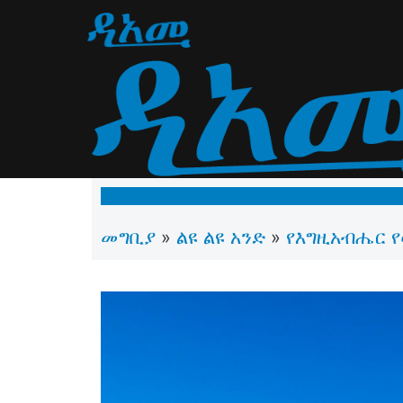
መግቢያ
ልዩ ልዩ አንድ
የእግዚአብሔር 
»
»