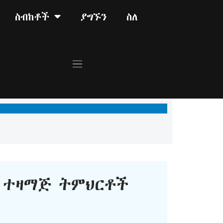
ስብከቶች
ያግኙን
ስለ
ተዛማጅ ትምህርቶች