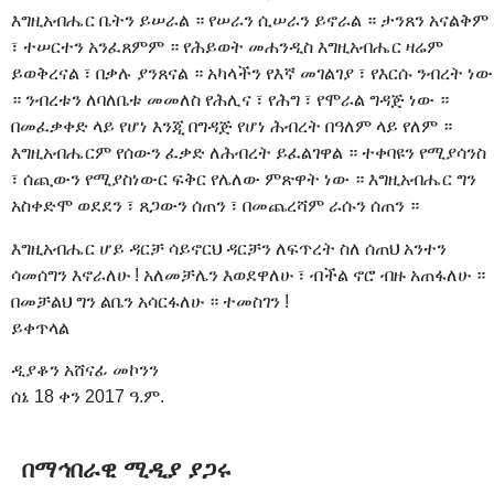
እግዚአብሔር ቤትን ይሠራል ። የሠራን ሲሠራን ይኖራል ። ታንጸን አናልቅም
፣ ተሠርተን አንፈጸምም ። የሕይወት መሐንዲስ እግዚአብሔር ዛሬም
ይወቅረናል ፣ በቃሉ ያንጸናል ። አካላችን የእኛ መገልገያ ፣ የእርሱ ንብረት ነው
። ንብረቱን ለባለቤቱ መመለስ የሕሊና ፣ የሕግ ፣ የሞራል ግዳጅ ነው ።
በመፈቃቀድ ላይ የሆነ እንጂ በግዳጅ የሆነ ሕብረት በዓለም ላይ የለም ።
እግዚአብሔርም የሰውን ፈቃድ ለሕብረት ይፈልገዋል ። ተቀባዩን የሚያሳንስ
፣ ሰጪውን የሚያስነውር ፍቅር የሌለው ምጽዋት ነው ። እግዚአብሔር ግን
አስቀድሞ ወደደን ፣ ጸጋውን ሰጠን ፣ በመጨረሻም ራሱን ሰጠን ።
እግዚአብሔር ሆይ ዳርቻ ሳይኖርህ ዳርቻን ለፍጥረት ስለ ሰጠህ አንተን
ሳመሰግን እኖራለሁ ! አለመቻሌን እወደዋለሁ ፣ ብችል ኖሮ ብዙ አጠፋለሁ ።
በመቻልህ ግን ልቤን አሳርፋለሁ ። ተመስገን !
ይቀጥላል
ዲያቆን አሸናፊ መኮንን
ሰኔ 18 ቀን 2017 ዓ.ም.
በማኅበራዊ ሚዲያ ያጋሩ