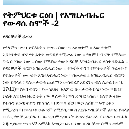
የትምህርቱ ርዕስ | የእግዚአብሔር
የውዳሴ ስሞች -2
የዳርቻዎች ፈጣሪ
የዓለምን ጥግ ፣ የፕላኔትን ቍጥር ሰው ገና አላወቀም ። እውቀቱም
አጋንንታዊ ሆኖ የተራቀቀ መግደያ የሚሠራ ነው ። ዓለም ክብ ናት የሚለው
ግራ ቢገባው ነው ። ሰው የማያውቀውን ዳርቻ እግዚአብሔር ያስተዳድራል ።
የዳርቻዎች ዳርቻ እግዚአብሔር ነው ። የጥጎች ጥግ ፣ የምጥቀቶች ጉልላት ፣
የጥልቀቶች መሠረት እግዚአብሔር ነው ። በመታወቁ እግዚአብሔር ብርሃን
ነው ይባላል ፣ ባለመታወቁ ጨለማን መሰወሪያ አደረገ ተብሎለታል (መዝ.
17፡11)። የልብ ወሰን ፣ የመላእክት አእምሮ ከመታወቅ በላይ ነው ። ከዚያ
ይልቅ እግዚአብሔር ሩቅ ነው ። ለውቅያኖስ ድንበር የሰጠ ፣ በለጥሁ ብሎ
የብሱን እንዳይከድን የከለከለ ፣ በደመና ጀርባ ውኃ አሸክሞ ፍጥረቱን
የሚያረካ ፣ በመግቦቱ ሁሉንም የሚያስታውስ እርሱ የዳርቻዎች ፈጣሪ ይባላ
። ዳርቻዎች ይረሳሉ ፣ ብዙ ጊዜም የጦርነት ቀጠና ይሆናሉ ፣ ሁሉን በመሐል
እጁ የያዘው ግን የእኛ አምላክ እግዚአብሔር ነው ። ዳርቻው ሰሜን ወይም