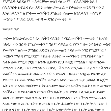
ምሥራቅ አይደለም ። ለዳርቻው ወሰን የለውም ። በሌለንበት አለ ፣
በሌለንበት ስፍራና ቦታ እኛን ወክሎ ይሠራል ። የታሰረው ወንድማችን ጋ
እንልከዋለን ፣ ለሞተው ወገናችን ምሕረት ስጠው እንለዋለን ። ሰማይ
መንበሩ ፣ ምድር የእጁ መከዳ መደገፊያው ናት ።
የሠራን ጌታ
ሠሪው እግዚአብሔር ፣ የአካላችን ባለቤት ፣ የህልውናችን መሠረት ፣ ከአባት
ከእናታችን በፊት የሚያውቀን ፣ ዓለም ሳይፈጠር ያየን ፣ ዘመንና ስፍራ ወስኖ
ያመጣን ፣ ለስሙ ምስክር አድርጎ ያስቀመጠን ፣ ባለቀው ነገር የሚጀምር ፣
ሠርኩን ማለዳ የሚያደርግ ፣ ከፊት እየቀደመ መንገዱን የሚያስተካክል ፣
ለቀኑ ሰው የሚያዘጋጅ ፣ አንዱ ሲከዳን ሺህ ወዳጅ የሚልክ ፣ ሳይቸግረው
የሚሰጥ ፣ ሳይታዘብ የሚሸፍን ፣ በደስታችን ደስ የሚለው ፣ ተፈጥሮአችንንና
ነፍሳችንን ለመጠበቅ ብሎ ትእዛዛትን የሰጠን ፣ ከአፈር አበጅቶ የክብር ዕቃ
ያደረገን ፣ በደሙ ገዝቶ ዋጋችን የሆነልን እርሱ የሠራን ጌታ ይባላል ። እጅግ
ሩቅ ነውና አንደርስበትም ፣ ቅርብነቱም ከእስትንፋሳችን ይልቅ ነውና መግለ
አንችልም ። ያሰብነውን ከማሰባችን በፊት ያውቀዋል ፣ ለኃጢአት ቀጠሮ
ይዘን ስንሄድም ከአደጋ ይጠብቀን ነበር ። የሠራን ፣ ሥራችንን የሚሠራልን
እርሱ ነው ። እርሱ ቤትን ይሠራል ። ቤት ሕይወት ነው ፣ ቤት ትዳር ነው ፣
ቤት ጓዳ ነው ፣ ቤት ገመና ነው ፣ ቤት አገልግሎት ነው ፣ ቤት አገር ነው ።