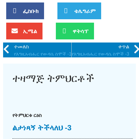
ፌስቡክ
ቴሌግራም
ኢሜል
ዋትሳፕ
ተመለስ
ቀጥል
የእግዚአብሔር የውዳሴ ስሞች -1
የእግዚአብሔር የውዳሴ ስሞች -3
ተዛማጅ ትምህርቶች
የትምህርቱ ርዕስ
ልታነጻኝ ትችላለህ -3