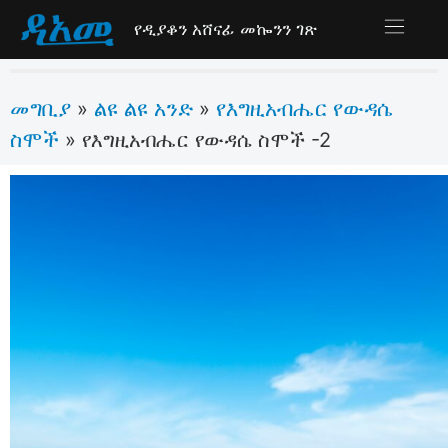
የዲያቆን አሸናፊ መኰንን ገጽ
መግቢያ
ልዩ ልዩ አንድ
የእግዚአብሔር የውዳሴ
»
»
ስሞች
»
የእግዚአብሔር የውዳሴ ስሞች -2