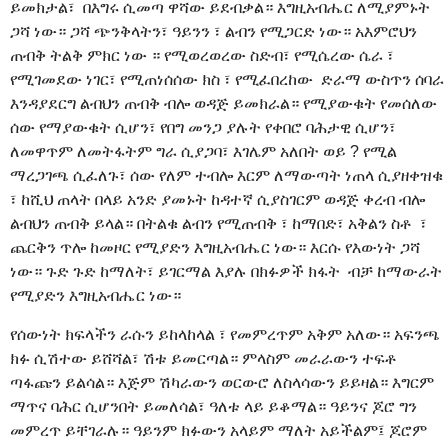
ይመክታል፣ በእግሩ ሲመጣ ዋሻው ይደብቃል። እግዚአብሔር ለሚያምኑት
ጋሻ ነው። ጋሻ ጭንቅላትን፣ ዓይንን ፣ ልብን የሚጋርድ ነው። አእምሮህን
ጠብቅ ትልቅ ምክር ነው ። የሚወረወረው ስድብ፣ የሚሴረው ሴራ ፣
የሚገመደው ነገር፣ የሚጠነሰሰው ክስ ፣ የሚፈበረከው ድራማ ውስጥን ሰባራ
እንዳያደርግ ልብህን ጠብቅ ብሎ ወዳጅ ይመክራል። የሚያውቁት የመሰለው
ሰው የማያውቁት ሲሆን፣ የበግ መንጋ ያሉት የቀበሮ ባሕታዊ ሲሆን፣
ለመዋጥም ለመትፋትም ግራ ሲያጋባ፣ እገሌም አለበት ወይ ? የሚል
ማረጋገጫ ሲፈለጉ፣ ሰው የለም ተብሎ እርም ለማውጣት ነጠላ ሲያዘቀዝቁ
፣ ከሺህ ጠላት በላይ አንድ ያመኑት ከዳተኛ ሲያስገርም ወዳጅ ቀረብ ብሎ
ልብህን ጠብቅ ይላል። በትልቁ ልብን የሚጠብቅ ፣ ከማበድ፣ አቅልን ስቶ ፣
ጨርቅን ጥሎ ከመዞር የሚያድን እግዚአብሔር ነው። እርሱ የእውነት ጋሻ
ነው። ጉድ ጉድ ከማለት፣ ይገርማል እያሉ በክፉዎች ክፋት ብቻ ከማውራት
የሚያድን እግዚአብሔር ነው።
የሰውነት ክፍላችን ራሱን ይከላከላል ፣ የመምረጥም አቅም አለው። አፍንጫ
ክፉ ሲሽተው ይሸሻል፣ ሽቱ ይመርጣል። ምላስም መራራውን ተፍቶ
ጣፋጩን ይልሳል። እጅም ሽካራውን ወርውሮ ለስላሳውን ይይዛል። እግርም
ማጥና ባሕር ሲሆንበት ይመለሳል፣ ዓለቱ ላይ ይቆማል። ዓይንና ጆሮ ግን
መምረጥ ይቸገራሉ። ዓይንም ክፉውን አላይም ማለት አይችልም፤ ጆሮም