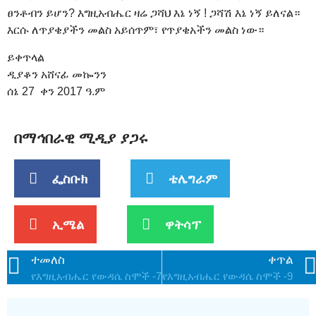
ፀንቶብን ይሆን? እግዚአብሔር ዛሬ ጋሻህ እኔ ነኝ ! ጋሻሽ እኔ ነኝ ይለናል።
እርሱ ለጥያቄያችን መልስ አይሰጥም፣ የጥያቄአችን መልስ ነው።
ይቀጥላል
ዲያቆን አሸናፊ መኰንን
ሰኔ 27 ቀን 2017 ዓ.ም
በማኅበራዊ ሚዲያ ያጋሩ
ፌስቡክ
ቴሌግራም
ኢሜል
ዋትሳፕ
ተመለስ
ቀጥል
የእግዚአብሔር የውዳሴ ስሞች -7
የእግዚአብሔር የውዳሴ ስሞች -9