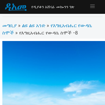
የዲያቆን አሸናፊ መኰንን ገጽ
መግቢያ
ልዩ ልዩ አንድ
የእግዚአብሔር የውዳሴ
»
»
ስሞች
»
የእግዚአብሔር የውዳሴ ስሞች -8