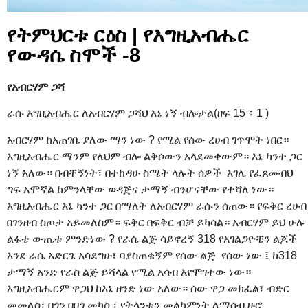
የትምህርቱ ርዕስ | የእግዚአብሔር
የውዳሴ ስሞች -8
የአብርሃም ጋሻ
ራሱ እግዚአብሔር ለአብርሃም ጋሻህ እኔ ነኝ ብሎታል(ዘፍ 15 ፥ 1 )
አብርሃም ከአጠገቤ ያለው ማን ነው ? የሚል የሰው ረሀብ ገጥሞት ነበር።
እግዚአብሔር ማንም የለህም ብሎ ልቅሶውን አላደመቀውም። እኔ ካንተ ጋር
ነኝ አለው። በብቸኝነት፣ በተከዳሁ ስሜት ላሉት ሰዎች እገሌ የፈጸመብህ
ግፍ አሞኛል ከምንላቸው ወዳጅና ታማኝ ብንሆናቸው የተሻለ ነው።
እግዚአብሔር እኔ ካንተ ጋር በማለት ለአብርሃም ራሱን ሰጠው። የፍቅር ረሀብ
በገንዘብ ስጦታ አይመለስም። ፍቅር በፍቅር ብቻ ይካሳል። አብርሃም ይህ ሁሉ
ልፋቴ ውጤቱ ምንድነው ? የራሴ ልጅ ሳይኖረኝ 318 የአገልጋዮቼን ልጆች
እንደ ራሴ አድርጌ አሳደግሁ፣ ባያስጠቁኝም የሰው ልጅ የሰው ነው ፤ ከ318
ታማኝ አንድ የራስ ልጅ ይሻላል የሚል አሳብ እየሞገተው ነው።
እግዚአብሔርም ዋጋህ ከእኔ ዘንድ ነው አለው። ሰው ዋጋ መክፈል፣ ብድር
መመለስ፣ በጎን በበጎ መካስ ፣ የትላንቱን መልካምነት ለማሰብ ዙሮ