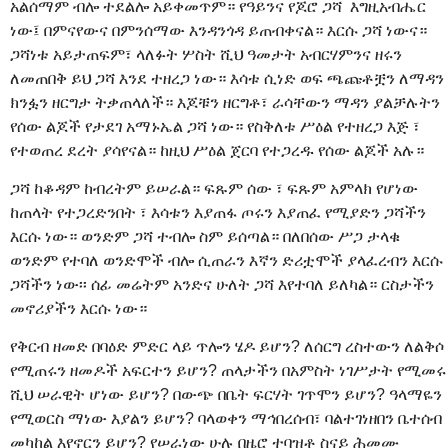
አልሰማም ብሎ ተደልሎ አይቀመጥም። የዓይንና የጆሮ ጋሻ እግዚአብሔር
ነው፤ በምናየውና በምንሰማው እንዳንጎዳ ይጠብቀናል። እርሱ ጋሻ ነውና።
ጋሻነቱ አይታጠፍም፣ ላለፉት ሦስት ሺህ ዓመታት አብርሃምንና ዘሩን
ለመጠበቅ ይህ ጋሻ እንደ ተዘረጋ ነው። እሳቱ ሲነድ ወፍ ጫጩቶቿን ለማዳን
ክንፏን ዘርግታ ትቃጠላለች። እጆቹን ዘርግቶ፣ ራሳቸውን ማዳን ያልቻሉትን
የሰው ልጆች የታደገ አማኑኤል ጋሻ ነው። የስቅለቱ ሥዕል የተዘረጋ እጅ ፣
የተወጠረ ደረት ያሳየናል። ከዚህ ሥዕል ጀርባ የተጋረዱ የሰው ልጆች አሉ።
ጋሻ ከቆዳም ከብረትም ይሠራል። ፍጹም ሰው ፣ ፍጹም አምላክ የሆነው
ከጠላት የተጋረድንበት ፣ እሳቱን እያጠፋ ጦሩን እያጠፈ የሚያድን ጋሻችን
እርሱ ነው። ወንድም ጋሻ ተብሎ ስም ይሰጣል። በለበሰው ሥጋ ታላቁ
ወንድም የተባለ ወንድሞች ብሎ ሲጠራን እኛን ድሪቷሞች ያላፈረብን እርሱ
ጋሻችን ነው፡፡ ሰፊ መሬትም አንድና ሁለት ጋሻ እየተባለ ይለካል። ርስታችን
መኖሪያችን እርሱ ነው።
የቅርብ ዘመድ በባዕድ ምድር ላይ ጥሎን ሄዶ ይሆን? ለሰርግ ረስተውን ለልቅሶ
የሚጠሩን ዘመዶች አፍርተን ይሆን? ጠላታችን በአምስት ነገሥታት የሚመሩ
ሺህ ሠራዊት ሆነው ይሆን? በውጭ በቤት ፍርሃት ገጥሞን ይሆን? ዓላማዬን
የሚወርስ ማነው እያልን ይሆን? ባላወቀን ማኅበረሰብ፣ ባልተገነዘበን ቤተሰብ
መካከል እየኖርን ይሆን? የሠራነው ሁሉ በዜሮ ተባዝቶ ስናይ ሕመሙ