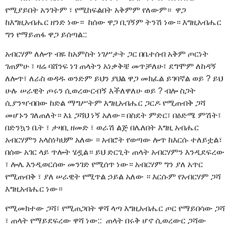
የሚያይበት አንገትም ፣ የሚከፍልበት አቅምም የለውም። ዋጋ
ከእግዚአብሔር ዘንድ ነው። ከሰው ዋጋ ቢገኝም ትንሽ ነው። እግዚአብሔር
ግን የማይጠፋ ዋጋ ይሰጣል::
አብርሃም ለሎጥ ብዬ ከአምስት ነገሥታት ጋር በቤተሰብ አቅም ጦርነት
ገጠምሁ ፣ ዛሬ ባሸንፍ ነገ ጠላትን አነቃቅቼ መጥቻለሁ፣ ደግሞም ለከዳኝ
ለሎጥ፣ ለራስ ወዳዱ ወንድም ይህን ያህል ዋጋ መክፈል ይገባኛል ወይ ? ይህ
ሁሉ ሠራዊት ጦሩን ሲወረውርብኝ እችለዋለሁ ወይ ? ብሎ ስጋት
ሲያንዣብበው ከድል ማግሥትም እግዚአብሔር ጋርዶ የሚጠብቅ ጋሻ
መሆኑን ገለጠለት። እኔ ጋሻህ ነኝ አለው። በስደት ምድር፣ በዕድሜ ምሽት፣
በድንኳን ቤት ፣ ታዛቢ ዘመድ ፣ ወራሽ ልጅ በሌለበት እግዚ አብሔር
አብርሃምን አላስነካህም አለው ። አብሮት የወጣው ሎጥ ከእርሱ ተለይቷል፣
በሰው አገር ላይ ጥሎት ሄዷል። ይህ ድርጊት ጠላት አብርሃምን እንዲደፍረው
፣ ሎሌ እንዲወርሰው መንገድ የሚሰጥ ነው። አብርሃም ግን ያለ አጥር
የሚጠብቅ ፣ ያለ ሠራዊት የሚጥል ኃይል አለው ። እርሱም የአብርሃም ጋሻ
እግዚአብሔር ነው።
የሚመክተው ጋሻ፣ የሚጠጋበት ዋሻ ላጣ እግዚአብሔር ጦር የማይበሳው ጋሻ
፣ ጠላት የማይደፍረው ዋሻ ነው:: ጠላት በሩቅ ሆኖ ሲወረውር ጋሻው