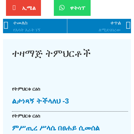
ኢሜል
ዋትሳፕ
ተመለስ
ቀጥል
የእሳት እራት ነኝ
ለሚደናበረው
ተዛማጅ ትምህርቶች
የትምህርቱ ርዕስ
ልታነጻኝ ትችላለህ -3
የትምህርቱ ርዕስ
ምሥጢረ ሥላሴ በፀሐይ ሲመሰል