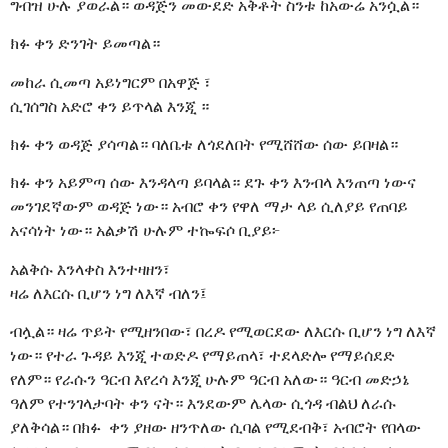
ግብዝ ሁሉ ያወራል። ወዳጅን መውደድ አቅቶት ስንቱ ከአውሬ አንሷል።
ክፉ ቀን ድንገት ይመጣል።
መከራ ሲመጣ አይነግርም በአዋጅ ፣
ሲገሰግስ አድሮ ቀን ይጥላል እንጂ ።
ክፉ ቀን ወዳጅ ያሳጣል። ባለቤቱ ለጎደለበት የሚሸሸው ሰው ይበዛል።
ክፉ ቀን አይምጣ ሰው እንዳላጣ ይባላል። ደጉ ቀን እንብላ እንጠጣ ነውና
መንገደኛውም ወዳጅ ነው። አብሮ ቀን የዋለ ማታ ላይ ሲለያይ የጠባይ
አናሳነት ነው። አልቃሽ ሁሉም ተኰፍሶ ቢያይ፦
አልቅሱ እንላቀስ እንተዛዘን፣
ዛሬ ለእርሱ ቢሆን ነግ ለእኛ ብለን፤
ብሏል። ዛሬ ጥይት የሚዘንበው፣ በረዶ የሚወርደው ለእርሱ ቢሆን ነግ ለእኛ
ነው። የተራ ጉዳይ እንጂ ተወድዶ የማይጠላ፣ ተደላድሎ የማይሰደድ
የለም። የራሱን ዓርብ እየረሳ እንጂ ሁሉም ዓርብ አለው። ዓርብ መድኃኔ
ዓለም የተንገላታባት ቀን ናት። እንደውም ሌላው ሲጎዳ ብልህ ለራሱ
ያለቅሳል። በክፉ ቀን ያዘው ዘንጥለው ሲባል የሚደብቅ፣ አብሮት የበላው