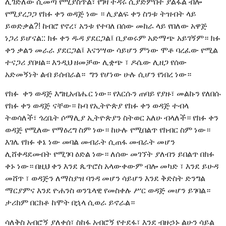
ሊገድለው ሲመጣ የሚያስጥል፣ የገዛ ትዳሩ ሲያድምበት ያልፋል ብሎ
የሚያረጋጋ የክፉ ቀን ወዳጅ ነው ። ሊያልፍ ቀን ስንቱ ትዝብት ላይ
ይወድቃል?! ከብሮ የኖረ፣ አንቱ የተባለ በሰው መከራ ላይ የበለው አዋጅ
ነጋሪ ይሆናል:: ክፉ ቀን ዱዳ ያደርጋል፤ ቢያወሩም አድማጭ አይገኝም። ክፉ
ቀን ቃልን መራራ ያደርጋል፤ እናንሣው ሳይሆን ምነው ሞቶ ባረፈው የሚል
ተናጋሪ ያበዛል። እንዲህ ዘመቻው ሊቋጭ ፣ ዶሴው ሊዘጋ የሰው
አድመኝነት ልብ ይሰብራል። ግን የሆነው ሁሉ ሲሆን የነበረ ነው።
የክፉ ቀን ወዳጅ እግዚአብሔር ነው። የእርሱን ጠባይ የያዙ፣ መልኩን የለበሱ
የክፉ ቀን ወዳጅ ናቸው። ኩባ የኢትዮጵያ የክፉ ቀን ወዳጅ ተብላ
ትወሳለች፣ ጎረቤት ሶማሊያ ኢትዮጵያን ስትወር አለሁ ብላለች። የክፉ ቀን
ወዳጅ የሚለው የማዕረግ ስም ነው። ከሁሉ የሚበልጥ የክብር ስም ነው።
እገሌ የክፉ ቀኔ ነው መባል መብራት ሲጠፋ መብራት መሆን
ሊሸቀዳደሙበት የሚገባ ዕድል ነው። ለሰው መገኘት ያለብን ይበልጥ በክፉ
ቀኑ ነው። በዚህ ቀን እንደ ጴጥሮስ አላውቀውም ብሎ መካድ ፣ እንደ ይሁዳ
መሸጥ ፣ ወዳጅን ለማስያዝ ባንዳ መሆን ሳይሆን እንደ ቅድስት ድንግል
ማርያምና እንደ ዮሐንስ ወንጌላዊ የመስቀሉ ሥር ወዳጅ መሆን ይገባል።
ታሪክም በርክቶ ከሞት በኋላ ሲወራ ይኖራል።
ሳለቅስ አብሮኝ ያለቀሰ፣ ስከፋ አብሮኝ የተደፋ፣ እንደ ብዙኃኑ ልሁን ሳይል