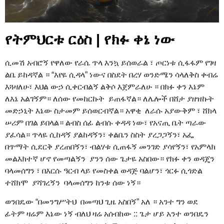
የትምህርቱ ርዕስ | የክፉ ቀኔ ነው
ሲመሽ አብሮኝ የዋለው የራሴ ጥላ እንኳ ይሰወራል ፣ ጦርነቱ ሲፋፋም የገዛ
ልቤ ይከዳኛል ። “እየዬ ሲዳላ” ነውና በስደት በረሃ ወንድሜን ሳላለቅስ ቀብሬ
እጓዛለሁ፣ እህል ውኃ ሲቀርብልኝ ልቅሶ እጀምራለሁ ። በክፉ ቀን እኔም
ለእኔ አልገኝም። ለሰው የመከርኩት ይጠፋኛል። ለሌሎች በሸታ ያዘዝኩት
መድኃኒት እኔው ስታመም ይሰወርብኛል። አዋቂ ለራሱ አያውቅም ፣ ሸክላ
ሠሪም በገል ይበላል። ልብስ ሰፊ ልብሱ ቀዳዳ ነው፣ የአናጢ ቤት ጣራው
ያፈሳል። ጥላዬ ሲከዳኝ ያልከዳኝን፣ ቀልቤን ስስት ያረጋጋኝን፣ አፌ
በጥማት ሲደርቅ ያረጠበኝን፣ ብልሃቱ ሲጠፋኝ መንገድ ያሳየኝን፣ የአምላክ
መልእክተኛ ሆኖ የመጣልኝን ያንን ሰው ጌታዬ አስበው። የክፉ ቀን ወዳጄን
ባላመሰግን ፣ በእርሱ ዓርብ ላይ የመስቀል ወዳጅ ባልሆን፣ ጎርፉ ሲጎድል
ተሸክሞ ያሻገረኝን ባላመሰግን ከንቱ ሰው ነኝ።
ወንበዴው “በመንግሥትህ በመጣህ ጊዜ አስበኝ” አለ ። አንተ ግን ወደ
ፊትም ዛሬም እኔው ነኝ ብለህ ዛሬ አሰብከው :: ጌታ ሆይ አንተ ወንበዴን