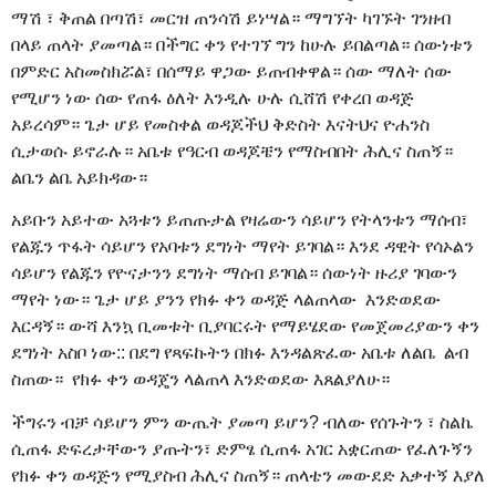
ማሽ ፣ ቅጠል በጣሽ፣ መርዝ ጠንሳሽ ይነሣል። ማግኘት ካገኙት ገንዘብ
በላይ ጠላት ያመጣል። በችግር ቀን የተገኘ ግን ከሁሉ ይበልጣል። ሰውነቱን
በምድር አስመስክሯል፣ በሰማይ ዋጋው ይጠብቀዋል። ሰው ማለት ሰው
የሚሆን ነው ሰው የጠፋ ዕለት እንዲሉ ሁሉ ሲሸሽ የቀረበ ወዳጅ
አይረሳም። ጌታ ሆይ የመስቀል ወዳጆችህ ቅድስት እናትህና ዮሐንስ
ሲታወሱ ይኖራሉ። አቤቱ የዓርብ ወዳጆቼን የማስብበት ሕሊና ስጠኝ።
ልቤን ልቤ አይክዳው።
አይቡን አይተው አጓቱን ይጠጡታል የዛሬውን ሳይሆን የትላንቱን ማሰብ፣
የልጁን ጥፋት ሳይሆን የአባቱን ደግነት ማየት ይገባል። እንደ ዳዊት የሳኦልን
ሳይሆን የልጁን የዮናታንን ደግነት ማሰብ ይገባል። ሰውነት ዙሪያ ገባውን
ማየት ነው። ጌታ ሆይ ያንን የክፉ ቀን ወዳጅ ላልጠላው እንድወደው
እርዳኝ። ውሻ እንኳ ቢመቱት ቢያባርሩት የማይሄደው የመጀመሪያውን ቀን
ደግነት አስቦ ነው:: በደግ የጻፍኩትን በክፉ እንዳልጽፈው አቤቱ ለልቤ ልብ
ስጠው። የክፉ ቀን ወዳጄን ላልጠላ እንድወደው እጸልያለሁ።
ችግሩን ብቻ ሳይሆን ምን ውጤት ያመጣ ይሆን? ብለው የሰጉትን ፣ ስልኬ
ሲጠፋ ድፍረታቸውን ያጡትን፣ ድምፄ ሲጠፋ አገር አቋርጠው የፈለጉኝን
የክፉ ቀን ወዳጅን የሚያስብ ሕሊና ስጠኝ። ጠላቴን መውደድ አቃተኝ እያለ