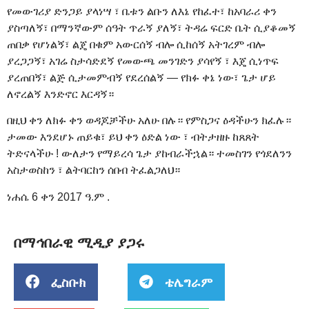
የመውገሪያ ድንጋይ ያላነሣ ፣ ቤቱን ልቡን ለእኔ የከፈተ፣ ከአባራሪ ቀን
ያስጣለኝ፣ በማንኛውም ሰዓት ጥራኝ ያለኝ፣ ትዳሬ ፍርድ ቤት ሲያቆመኝ
ጠበቃ የሆነልኝ፣ ልጄ በቁም አውርሰኝ ብሎ ሲከሰኝ አትገረም ብሎ
ያረጋጋኝ፣ አገሬ ስታሳድደኝ የመውጫ መንገድን ያሳየኝ ፣ እጄ ሲነጥፍ
ያረጠበኝ፣ ልጅ ሲታመምብኝ የደረሰልኝ — የክፉ ቀኔ ነው፣ ጌታ ሆይ
ለኖረልኝ እንድኖር እርዳኝ።
በዚህ ቀን ለክፉ ቀን ወዳጆቻችሁ አለሁ በሉ። የምስጋና ዕዳችሁን ክፈሉ።
ታመው እንደሆኑ ጠይቁ፣ ይህ ቀን ዕድል ነው ፣ ብትታዘዙ ከጸጸት
ትድናላችሁ ! ውለታን የማይረሳ ጌታ ያከብራችኋል። ተመስገን የጎደለንን
አስታወስከን ፣ ልትባርከን ሰበብ ትፈልጋለህ።
ነሐሴ 6 ቀን 2017 ዓ.ም .
በማኅበራዊ ሚዲያ ያጋሩ
ፌስቡክ
ቴሌግራም