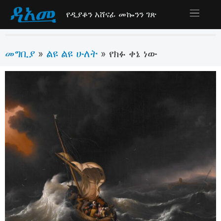
የዲያቆን አሸናፊ መኰንን ገጽ
መግቢያ
ልዩ ልዩ ሁለት
»
»
የክፉ ቀኔ ነው