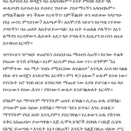
ዛሬ ስታስብ እኔ ወዳጄን ዛሬ አላሰብኩም። አንተ የግብጽ ስደት ባለ
ውለታህን ስታስብ እኔ ደብተር ገዝተው ያስተማሩኝን አላሰብኩም።
በማልችልበት ቀን ችለው የረዱኝን፣ በምችልበት ቀን ወድቀው ካላነሣሁ
የእኔ መኖር ምንድነው? ለአጫዎች፣ ለአሞጋሽ ሳይሆን ከነጣቂ ነጥቀው
ያዳኑኝን፣ ዛሬ ጠላት እቤትህ ይመጣል፣ እኔ ቤት ተጠለል ያሉኝን፣ እኔን
ለማዳን የራሳቸውን ሕይወት አደጋ ላይ የጣሉትን እነዚያን ቡሩካን አቤቱ
እንዳስብ እርዳኝ።
ዝንጉነቴን ገሥጸህ፣ ቀጠሮዬን ሰብረህ ዛሬ ማሰብን ስጠኝ። ከነገው ትልቅ
የዛሬው ትንሽ ይሻላል። እኔም እርሱም የዛሬ ሰው ነን። ደግሞም “እኔ
የምሞተው ዛሬ ማታ ገብሱ የሚደርሰው ለፍልሰታ” እንዲሉ አነሰ በዛ ሳልል
የክፉ ቀን ወዳጄን እንድደግፍ እርዳኝ። ምን ዋጋ አለው? ሁሉም ከንቱ ነው፣
የኖርኩት ኑሮ ገብስ ዘርቶ እንክርዳድ ማጨድ ነው እያለ ይሆናል። ዛሬ ላይ
የሠራውን የሰው ሕንፃ ፣ የገነባውን ውለታ እንድገልጽለት እርዳኝ።
በዓለም ላይ ማጣትም ማግኘትም ጠላት ይገዛል። ሲያጡ ሁሉ ይሸሻል፣
ያጣውም ሰው ከሰው ይሸሻል። ማጣት ዓይኑ ይጥፋ፣ እግሩ ይሰበር።
ማግኘትም የካደ አባት እንዲያምን ያደርገዋል። የራቀውን ሁሉ የሽንገላ
ፍቅር አስጨብጦ ያመጣዋል። እጅ ሲሞላ እግሮች ይበዛሉ። በእጅ ሲሄዱ
በእግር ይመጣሉ። እንዴት እኔን በለጠኝ፣ እንዴት ከልጄ በለጠ ብለው ሥር