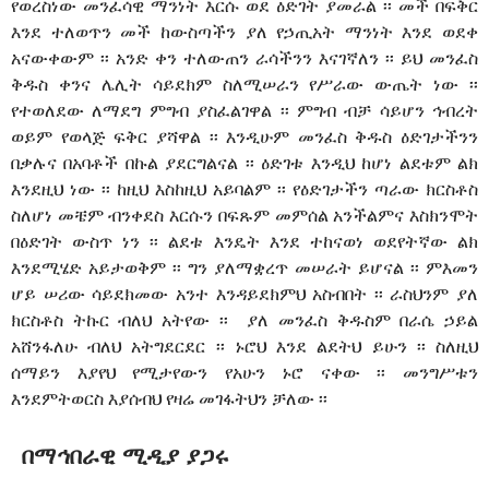
የወረስነው መንፈሳዊ ማንነት እርሱ ወደ ዕድገት ያመራል ፡፡ መች በፍቅር
እንደ ተለወጥን መች ከውስጣችን ያለ የኃጢአት ማንነት እንደ ወደቀ
አናውቀውም ፡፡ አንድ ቀን ተለውጠን ራሳችንን እናገኛለን ፡፡ ይህ መንፈስ
ቅዱስ ቀንና ሌሊት ሳይደክም ስለሚሠራን የሥራው ውጤት ነው ፡፡
የተወለደው ለማደግ ምግብ ያስፈልገዋል ፡፡ ምግብ ብቻ ሳይሆን ኅብረት
ወይም የወላጅ ፍቅር ያሻዋል ፡፡ እንዲሁም መንፈስ ቅዱስ ዕድገታችንን
በቃሉና በአባቶች በኩል ያደርግልናል ፡፡ ዕድገቱ እንዲህ ከሆነ ልደቱም ልክ
እንደዚህ ነው ፡፡ ከዚህ እስከዚህ አይባልም ፡፡ የዕድገታችን ጣራው ክርስቶስ
ስለሆነ መቼም ብንቀደስ እርሱን በፍጹም መምሰል አንችልምና እስክንሞት
በዕድገት ውስጥ ነን ፡፡ ልደቱ እንዴት እንደ ተከናወነ ወደየትኛው ልክ
እንደሚሄድ አይታወቅም ፡፡ ግን ያለማቋረጥ መሠራት ይሆናል ፡፡ ምእመን
ሆይ ሠሪው ሳይደክመው አንተ እንዳይደክምህ አስብበት ፡፡ ራስህንም ያለ
ክርስቶስ ትኩር ብለህ አትየው ፡፡
ያለ መንፈስ ቅዱስም በራሴ ኃይል
አሸንፋለሁ ብለህ አትግደርደር ፡፡ ኑሮህ እንደ ልደትህ ይሁን ፡፡ ስለዚህ
ሰማይን እያየህ የሚታየውን የአሁን ኑሮ ናቀው ፡፡ መንግሥቱን
እንደምትወርስ እያሰብህ የዛሬ መገፋትህን ቻለው ፡፡
በማኅበራዊ ሚዲያ ያጋሩ