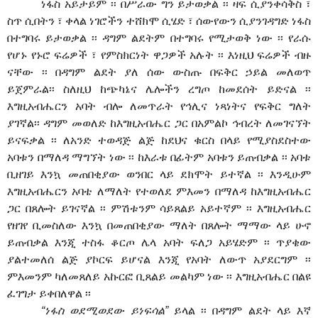
ነፋስ አይታይም ፡፡ በሥራው ግን ይታወቃል ፡፡ ዛፍ ሲያንቀሳቅስ ፣
ስጥ ሲበትን ፣ ቀላል ነገሮችን ተሸክሞ ሲሄድ ፣ ሰውየውን ሲያንገዳግድ ነፋስ
በተግባሩ ይታወቃል ፡፡ ዳግም ልደትም በተግባሩ የሚታወቅ ነው ፡፡ የራሱ
የሆኑ የኑሮ ፍሬዎች ፣ የምስክርነት ዋጋዎች አሉት ፡፡ እነዚህ ፍሬዎች ብዙ
ናቸው ፡፡ በዳግም ልደት ያለ ሰው ውስጡ በፍቅር ኃይል መለወጥ
ይጀምራል፡፡ ስለዚህ ከጭካኔና ሌሎችን ረግጦ ከመደሰት ይድናል ፡፡
እግዚአብሔርን አባት ብሎ ለመጥራት የኅሊና ነጻነትና የፍቅር ግለት
ያገኛል፡፡ ዳግም መወለድ ከእግዚአብሔር ጋር በአምልኮ ኅብረት ለመገናኘት
ይናፍቃል ፡፡ ለአንድ ተወዳጅ ልጅ ከደህና ቁርስ በላይ የሚያስደስተው
አባቱን በማለዳ ማግኘት ነው ፡፡ ከእራቱ በፊትም አባቱን ይጠብቃል ፡፡ አባቱ
ቢዘገይ እንኳ መጠበቂያው ወንበር ላይ ደክሞት ይተኛል ፡፡ እንዲሁም
እግዚአብሔርን አባቴ ለማለት የተወለደ ምእመን በማለዳ ከእግዚአብሔር
ጋር በጸሎት ይገናኛል ፡፡ ምሽቱንም ሳይጸልይ አይተኛም ፡፡ እግዚአብሔር
የዘገየ ቢመስለው እንኳ በመጠበቂያው ማለት በጸሎት ማማው ላይ ሁኖ
ይጠብቃል እንጂ ተስፋ ቆርጦ ሌላ አባት ፍለጋ አይሄድም ፡፡ ጥያቄው
ያልተመለሰ ልጅ ያኮርፍ ይሆናል እንጂ የአባት ለውጥ አያደርግም ፡፡
ምእመንም ካለመጸለይ አኩርፎ ቢጸልይ መልካም ነው ፡፡ እግዚአብሔር በልዩ
ፈገግታ ይቀበለዋል ፡፡
“ነፋስ ወደሚወደው ይነፍሳል”
ይላል ፡፡ በዳግም ልደት ላይ እኛ