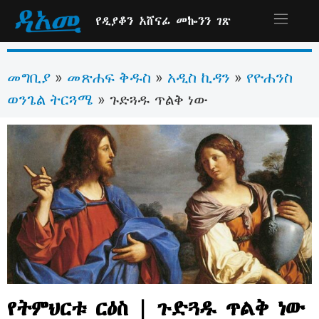
የዲያቆን አሸናፊ መኰንን ገጽ
መግቢያ
መጽሐፍ ቅዱስ
አዲስ ኪዳን
የዮሐንስ
»
»
»
ወንጌል ትርጓሜ
»
ጉድጓዱ ጥልቅ ነው
የትምህርቱ ርዕስ | ጉድጓዱ ጥልቅ ነው