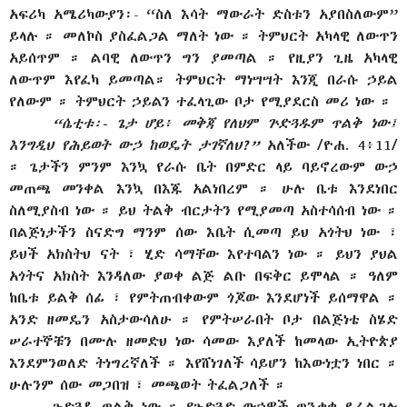
አፍሪካ አሜሪካውያን፡- “ስለ እሳት ማውራት ድስቱን አያበስለውም”
ይላሉ ። መለኮስ ያስፈልጋል ማለት ነው ። ትምህርት አካላዊ ለውጥን
አይሰጥም ። ልባዊ ለውጥን ግን ያመጣል ። የዚያን ጊዜ አካላዊ
ለውጥም እየፈካ ይመጣል። ትምህርት ማነሣሣት እንጂ በራሱ ኃይል
የለውም ። ትምህርት ኃይልን ተፈላጊው ቦታ የሚያደርስ መሪ ነው ።
“ሴቲቱ፡- ጌታ ሆይ፥ መቅጃ የለህም ጕድጓዱም ጥልቅ ነው፤
እንግዲህ የሕይወት ውኃ ከወዴት ታገኛለህ?”
አለችው
/ዮሐ. 4፥11/
። ጌታችን ምንም እንኳ የራሱ ቤት በምድር ላይ ባይኖረውም ውኃ
መጠጫ መንቀል እንኳ በእጁ አልነበረም ። ሁሉ ቤቱ እንደነበር
ስለሚያስብ ነው ። ይህ ትልቅ ብርታትን የሚያመጣ አስተሳሰብ ነው ።
በልጅነታችን ስናድግ ማንም ሰው እቤት ሲመጣ ይህ አጎትህ ነው ፣
ይህች አክስትህ ናት ፣ ሂድ ሳማቸው እየተባልን ነው ። ይህን ያህል
አጎትና አክስት እንዳለው ያወቀ ልጅ ልቡ በፍቅር ይሞላል ። ዓለም
ከቤቱ ይልቅ ሰፊ ፣ የምትጠብቀውም ጎጆው እንደሆነች ይሰማዋል ።
አንድ ዘመዴን አስታውሳለሁ ። የምትሠራበት ቦታ በልጅነቴ ስሄድ
ሠራተኞቹን በሙሉ ዘመድህ ነው ሳመው እያለች ከመላው ኢትዮጵያ
እንደምንወለድ ትነግረኛለች ። እየሸነገለች ሳይሆን ከእውነቷን ነበር ።
ሁሉንም ሰው መጋበዝ ፣ መጫወት ትፈልጋለች ።
ጉድጓዱ ጥልቅ ነው ። የጉድጓድ ውኃዎች ጥንቃቄ ይፈልጋሉ