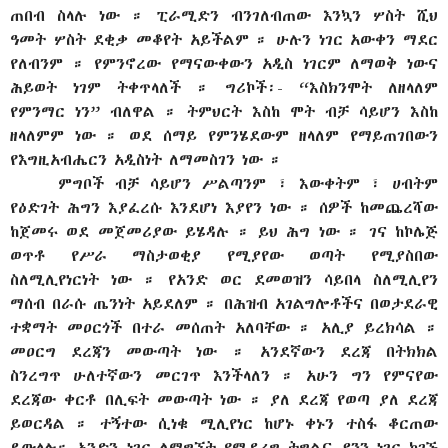
ጠበብ ስላሉ ነው ። ፒራሚድን ብንገለብጠው እንኳን ሦስት ሺህ
ዓመት ሦስት ደቂቃ መቆየት አይችልም ። ሁሉን ነገር አውቀን ማደር
የለብንም ። የምንኖረው የማናውቀውን አዲስ ነገርም ለማወቅ ነውና
ሕይወት ነገም ትቀጥላለች ። ግሪኮች፡- “እስክንሞት ለዘላለም
የምንማር ነን” ብለዋል ። ትምህርት እስከ ሞት ብቻ ሳይሆን እስከ
ዘላለምም ነው ። ወደ ሰማይ የምንሄደውም ዘላለም የማይጠገበውን
የእግዚአብሔርን አዲስነት ለማመስገን ነው ።
ምግቦች ብቻ ሳይሆን ሥልጣንም ፣ እውቀትም ፣ ሀብትም
የዕድገት ሕግን እያፈረሱ እንደሆነ እያየን ነው ። ሰዎች ከመጨረሻው
ከጀመሩ ወደ መጀመሪያው ይሄዳሉ ። ይህ ሕግ ነው ። ገና ከኮሌጅ
ወጥቶ የሥራ ማስታወቂያ የሚያየው ወጣት የሚያስበው
ስለሚሊየነርነት ነው ። የአንድ ወር ደመወዝን ሳይበላ ስለሚሊየን
ማሰብ በራሱ ጤንነት አይደለም ። በሕዝብ አገልግሎቶችና በወታደራዊ
ተቋማት መዐርጎች በተራ መሰጠት አለባቸው ። አሊያ ይረክሳል ።
መዐርግ ደረጃን መውጣት ነው ። አንደኛውን ደረጃ በትክክል
ስንረግጥ ሁለተኛውን መርገጥ እንችላለን ። አሁን ግን የምናየው
ደረጃው ቀርቶ በሊፍት መውጣት ነው ። ያለ ደረጃ የወጣ ያለ ደረጃ
ይወርዳል ። ተኝተው ሲነቁ ሚሊየነር ከሆኑ ቀኑን ተስፋ ቆርጠው
ይውላሉ። አንድን ነገር ለማግኘት የሚደረግ ትግልና ያንን ነገር ካገኙ