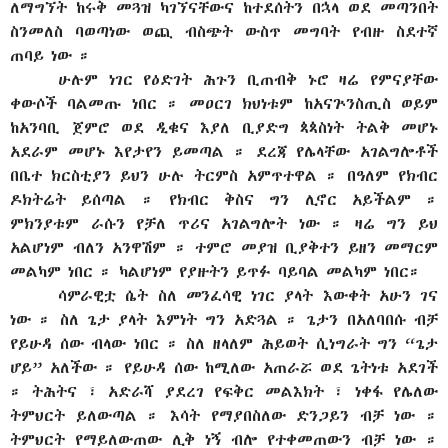
ለማግኘት ከሩቅ መጓዝ ካገኘናቸውና ከተደሰትን በኋላ ወደ መጣንበት
ስንመለስ ባወጣነው ወጪ ብስጭት ውስጥ መግባት የብዙ ስደተኛ
ጠባይ ነው ።
ሁሉም ነገር የዕድገት ሕጉን ቢጠብቅ ኑሮ ዛሬ የምናያቸው
ቀውሶች ባልመጡ ነበር ። መዐርገ ክህነቱም ከአናጕንስጢስ ወይም
ከአንባቢ ጀምሮ ወደ ዲቁና እያለ ቢያድግ ጳጳስነት ትልቅ መሆኑ
አደራም መሆኑ እየታየን ይመጣል ። ደረጃ የሌላቸው አገልግሎቶች
በቤተ ክርስቲያን ይህን ሁሉ ትርምስ አምጥተዋል ። በዓለም የክብር
ዶክትሬት ይሰጣል ። የክብር ቅስና ግን ሊኖር አይችልም ።
ምክንያቱም ራሱን የቻለ ጥሪና አገልግሎት ነው ። ዛሬ ግን ይህ
አልሆነም ብለን አንዋሽም ። ተምሮ መያዝ ቢያቅተን ይዘን መማርም
መልካም ነበር ። ካልሆነም የያዙትን ይጥፉ ባይባል መልካም ነበር።
ሳምራዊቷ ሴት ስለ መንፈሳዊ ነገር ያላት እውቀት አሁን ገና
ነው ። ስለ ጌታ ያላት እምነት ግን አድጓል ። ጌታን በአለባበሱ ብቻ
የይሁዳ ሰው ብላው ነበር ። ስለ ዘላለም ሕይወት ሲነግራት ግን “ጌታ
ሆይ” አለችው ። የይሁዳ ሰው ከሚለው አጠራሯ ወደ ጌትነቱ አደገች
። ትሕትና ፣ አድራሻ ያደረገ የፍቅር መልእክት ፣ ነቀፋ የሌለው
ትምህርት ይለውጣል ። እሳት የማያበስለው ድንጋይን ብቻ ነው ።
ትምህርት የማይለውጠው ሊቅ ነኝ ብሎ የተቀመጠውን ብቻ ነው ።