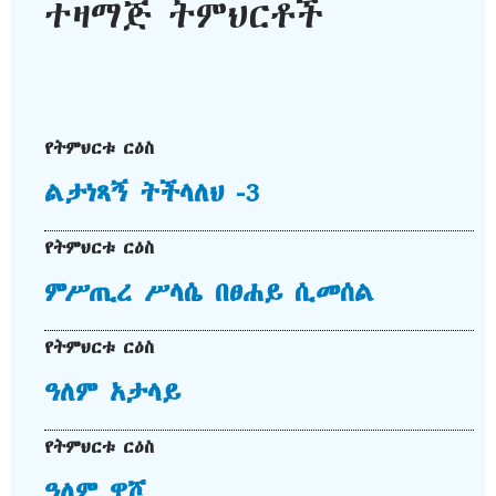
ተዛማጅ ትምህርቶች
የትምህርቱ ርዕስ
ልታነጻኝ ትችላለህ -3
የትምህርቱ ርዕስ
ምሥጢረ ሥላሴ በፀሐይ ሲመሰል
የትምህርቱ ርዕስ
ዓለም አታላይ
የትምህርቱ ርዕስ
ዓለም ዋሾ