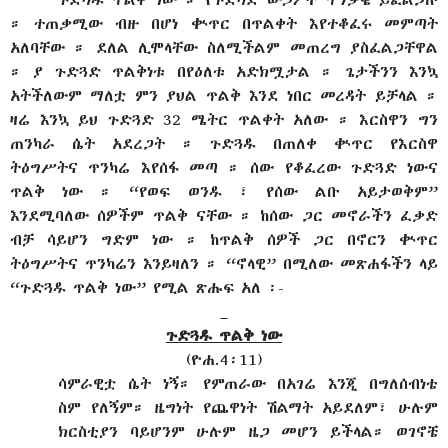
። ተጠቃሚው ብዙ በሆነ ቊጥር በጥልቀት እየተቆፈሩ መምጣት
አለባቸው ። ደለል ሊሞላቸው ስለሚችልም መጠረግ ያስፈልጋቸዋል
። ያ ጉድጓድ ጥልቅነቱ በየዕለቱ አድክሟታል ። ጌታችንን እንኳ
አትችለውም ማለቷ ምን ያህል ጥልቅ እንደ ነበር መረዳት ይቻላል ።
ዛሬ እንኳ ይህ ጉድጓድ 32 ሜትር ጥልቀት አለው ። እርስዋን ግን
ጠንካራ ሴት አደረጋት ። ጉድጓዱ በጠለቀ ቊጥር የእርስዋ
ትዕግሥትና ጥንካሬ እየሰፋ መጣ ። ሰው የቆፈረው ጉድጓድ ነውና
ጥልቅ ነው ። “የወፍ ወንዱ ፣ የሰው ልቡ አይታወቅም”
እንደሚባለው ሰዎችም ጥልቅ ናቸው ። ከሰው ጋር መኖራችን ፈቃድ
ብቻ ሳይሆን ግድም ነው ። ከጥልቅ ሰዎች ጋር በኖርን ቊጥር
ትዕግሥትና ጥንካሬን እንይዛለን ። “ኖላዊ” በሚለው መጽሐፋችን ላይ
“ጉድጓዱ ጥልቅ ነው” የሚል ጽሑፍ አለ ፡-
ጉድጓዱ
ጥልቅ
ነው
(ዮሐ.4፡11)
ሳምራዊቷ ሴት ነኝ። የምጠራው በአገሬ እንጂ በግለሰብነቴ
ስም የለኝም። ዜግነት የጨዋነት ሽልማት አይደለም፣ ሁሉም
ክርስቲያን ባይሆንም ሁሉም ዜጋ መሆን ይችላል። ወገኖቼ