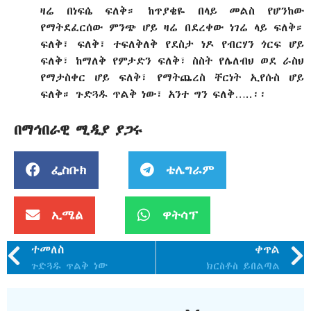
ዛሬ በነፍሴ ፍለቅ። ከጥያቄዬ በላይ መልስ የሆንከው
የማትደፈርሰው ምንጭ ሆይ ዛሬ በደረቀው ነገሬ ላይ ፍለቅ።
ፍለቅ፣ ፍለቅ፣ ተፍለቅለቅ የደስታ ነዶ የብርሃን ጎርፍ ሆይ
ፍለቅ፣ ከማለቅ የምታድን ፍለቅ፣ ስስት የሌለብህ ወደ ራስህ
የማታስቀር ሆይ ፍለቅ፣ የማትጨረስ ቸርነት ኢየሱስ ሆይ
ፍለቅ። ጉድጓዱ ጥልቅ ነው፣ አንተ ግን ፍለቅ…..፡፡
በማኅበራዊ ሚዲያ ያጋሩ
ፌስቡክ
ቴሌግራም
ኢሜል
ዋትሳፕ
ተመለስ
ቀጥል
ጉድጓዱ ጥልቅ ነው
ክርስቶስ ይበልጣል