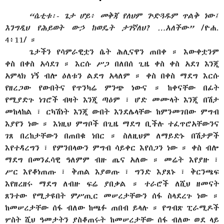
“ሴቲቱ፡- ጌታ ሆይ፥ መቅጃ የለህም ጕድጓዱም ጥልቅ ነው፤
እንግዲህ የሕይወት ውኃ ከወዴት ታገኛለህ? …አለችው”
/ዮሐ.
4፥11/ ።
ጌታችን የሳምራዊቷን ሴት ሕሊናዋን ጠበቀ ። እውቀቷንም
ቀስ በቀስ አሳደገ ። እርሱ ሥጋ በለበሰ ጊዜ ቀስ ቀስ አደገ እንጂ
አምላክ ነኝ ብሎ ዕለቱን ልደግ አላለም ። ቀስ በቀስ ማደግ እርሱ
የዘረጋው የውበትና የጥንካሬ ምንጭ ነውና ። ከቀናቸው በፊት
የሚያድጉ ነገሮች ብዛት እንጂ ጣዕም ፣ ሆድ መሙላት እንጂ በሽታ
መከላከል ፣ ርካሽነት እንጂ ውበት እንደሌላቸው ከምንመገበው ምግብ
እያየን ነው ። እነዚህ ምግቦች በጊዜ ማደግ ቢችሉ ተፈጥሮአቸውንና
ገጸ በረከታቸውን በጠበቁ ነበር ። ስለዚህም ለማይድኑ በሽታዎች
እየተዳረግን ፣ የምንበላውን ምግብ ሳይቀር እየሰጋን ነው ። ቀስ ብሎ
ማደግ በመንፈሳዊ ዓለምም ብዙ ጤና አለው ። መሬት እየያዙ ፣
ሥር እየቆነጠጡ ፣ ቅጠል እያወጡ ፣ ግንድ እያጸኑ ፣ ቅርንጫፍ
እየዘረዘሩ ማደግ ለብዙ ፍሬ ያበቃል ። ተራሮች ለሺህ ዘመናት
ጸንተው የሚታዩበት ምሥጢር መሠረታቸውን ሰፋ ስላደረጉ ነው ።
ከመሠረታቸው ሰፋ ብለው ከጫፉ ጠበብ ይላሉ ። የግብጽ ፒራሚዶች
ሦስት ሺህ ዓመታትን ያስቆጠሩት ከመሠረታቸው ሰፋ ብለው ወደ ላይ