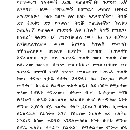
ሳምራውያን ገፍተውኝ እርሷ ባጠለቀችበት ጉድጓድ እኛ
አንቀዳም ብለው ተፀይፈውኝ በሰማርያ ቃጠሎ በቀትር
እገሰግሳለሁ፣ ፀሐዩ ከሰው አፍ በላይ አያቃጥለኝም። ትንሹ
ድሃ ትልቁን ድሃ ይንቃል፣ ትንሹ ኃጢአተኛም ትልቁን
ኃጢአተኛ ይጠላል። የጉድጓዱ አፍ በትልቅ ቋጥኝ የሚዘጋ፣
በኅብረት ካልሆነ ብቻ የማይንከባለል ነው። እኔ ግን ብቻዬን
አንከባልለዋለሁ። ውሃው እየጎደለ ከጥልቅ መሙላት
ተቸግሬአለሁ። በየዕለቱ በንቀት፣ በቃጠሎ፣ በጥልቀት
እኖራለሁ። ጌታ ሆይ ጉድጓዱ ጥልቅ ነው፣ ጥልቁ ሰው
የቆፈረው ነውና። ቆሜም ተንበርክኬም የማልደርስበት ወደ
ጉድጓዱ በግማሽ ገብቼ ጭላጭ የምሰፍርበት ጉድጓዱ ጥልቅ
ነው። ተናገር ጌታዬ የቀትር ጓደኛዬ፣ ሰው የዘረጋው የኑሮ
መዋቅር፣ ከጥልቁ የወጣው ጥልቅ ዘዴ፣ ስደርስበት የሚርቀው
ጥላው ኑሮዬን ተናገረው። ድካሙ ብዙ፣ እርካታው ትንሽ
የሆነውን ጉድጓድ አስጥለኝ። ካለሁበት ድረስ የመጣኸው አንተ
ምንጭ ኢየሱስ ሆይ ፍለቅ። ዓለት ኃይልህን በበትር ሲመቱህ
ለእስራኤል የፈለቅህ አንተ የበረሃው እርካታ ዛሬ ፍለቅ።
እንደገና ከሰው ጉድጓድ እንዳልመላለስ አንተ ቡሩክ ምንጭ
በሆዴ ፍለቅ። የቀዱት ያልቃል፣ የማታልቀው ምንጭ ሆይ