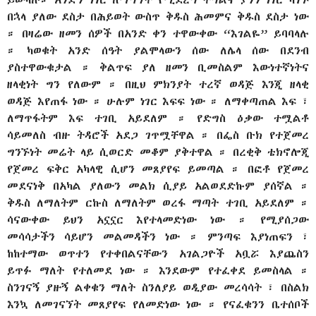
በኋላ ያለው ደስታ በሕይወት ውስጥ ቅዱስ ሕመምና ቅዱስ ደስታ ነው
። በዛሬው ዘመን ሰዎች በአንድ ቀን ተዋውቀው “እገልዬ” ይባባላሉ
። ካወቁት አንድ ሰዓት ያልሞላውን ሰው ለሌላ ሰው በደንብ
ያስተዋውቁታል ። ቅልጥፍ ያለ ዘመን ቢመስልም እውነተኛነትና
ዘላቂነት ግን የለውም ። በዚህ ምክንያት ተረኛ ወዳጅ እንጂ ዘላቂ
ወዳጅ እየጠፋ ነው ። ሁሉም ነገር እፍፍ ነው ። ለማቀጣጠል እፍ ፣
ለማጥፋትም እፍ ተገቢ አይደለም ። የድግስ ዕቃው ተሟልቶ
ሳይመለስ ብዙ ትዳሮች አደጋ ገጥሟቸዋል ። በፌስ ቡክ የተጀመረ
ግንኙነት መሬት ላይ ሲወርድ መቆም ያቅተዋል ። በረቂቅ ቴክኖሎጂ
የጀመረ ፍቅር አካላዊ ሲሆን መጸያየፍ ይመጣል ። በፎቶ የጀመረ
መደናነቅ በአካል ያለውን መልክ ሲያይ አልወደድኩም ያሰኛል ።
ቅዱስ ለማለትም ርኩስ ለማለትም ወረፋ ማጣት ተገቢ አይደለም ።
ሳናውቀው ይህን አኗኗር እየተላመድነው ነው ። የሚያሰጋው
መሳሳታችን ሳይሆን መልመዳችን ነው ። ምንጣፍ እያነጠፍን ፣
ከከተማው ወጥተን የተቀበልናቸውን አገልጋዮች አቧሯ እያጨስን
ይጥፉ ማለት የተለመደ ነው ። እንደውም የተፈቀደ ይመስላል ።
ስንገናኝ ያዙኝ ልቀቁን ማለት ስንለያይ ወዲያው መረሳሳት ፣ በስልክ
እንኳ ለመገናኘት መጸያየፍ የለመድነው ነው ። የናፈቁንን ቤተሰቦች