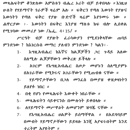
መጻሕፍትም ቆንጽለው አምስቱን ብሔረ ኦሪት ብቻ ይቀበላሉ ።እነዚህ
ሁለት የሃይማኖት ጎራዎች ዛሬም አሉ ። ፍቅርን የጣለ እውነት የያዙና
እውነትን የጣለ ፍቅር የያዙ ቡድኖች ዛሬም እየጎመሩ ነው ።
ሐዋርያው ፡- እውነትን በፍቅር እንያዝ ማለቱ ከፍ ብሎ ሊሰቀል
የሚገባው መመሪያ ነው /ኤፌ. 4፥15/ ።
ሥርዓት ብቻ የያዙት ፈሪሳውያን የሚደነቅላቸው ጠባይ
ምንድነው ? ከእነርሱስ መማር ያለብን ምንድነው ? ካልን፡-
1-
እግዚአብሔር ከእኛና ከልጆቻችን ጋር ጉዳይ አለው
ስለሚሉ ልጆቻቸውን መቅረጽ ይችላሉ ።
2-
አገርም የእግዚአብሔር ስጦታ መሆኑን ስለሚያምኑ
በአገራቸው የሚኮሩና አገራቸውን የሚጠብቁ ናቸው ።
3-
ሃይማኖታቸውን በጋለ መንፈስ በመያዝ ቀዝቃዛነትን
ይጸየፉ ነበር ።
4-
በቂ የሆነ የመጻሕፍት እውቀት ነበራቸው ።
5-
መጻሕፍትን ሳይቀናንሱ በሙሉነት ይቀበላሉ ።
6-
ለሃይማኖት መሥዋዕት ለመሆንም ዝግጁ ናቸው ።
7-
የእግዚአብሔር ሀልዎት ይሰማቸዋል ። በአደባባይም
በመብት ሃይማኖታቸውን ይይዛሉ እንጂ አያፍሩበትም እንደ
ተረትም አያዩትም ።