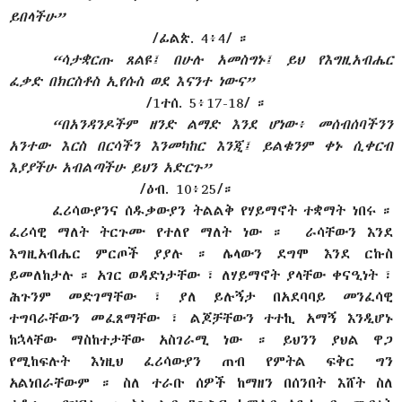
ይበላችሁ”
/ፊልጵ. 4፥4/ ።
“ሳታቋርጡ ጸልዩ፤ በሁሉ አመስግኑ፤ ይህ የእግዚአብሔር
ፈቃድ በክርስቶስ ኢየሱስ ወደ እናንተ ነውና”
/1ተሰ. 5፥17-18/ ።
“በአንዳንዶችም ዘንድ ልማድ እንደ ሆነው፥ መሰብሰባችንን
አንተው እርስ በርሳችን እንመካከር እንጂ፤ ይልቁንም ቀኑ ሲቀርብ
እያያችሁ አብልጣችሁ ይህን አድርጉ”
/ዕብ. 10፥25/።
ፈሪሳውያንና ሰዱቃውያን ትልልቅ የሃይማኖት ተቋማት ነበሩ ።
ፈሪሳዊ ማለት ትርጉሙ የተለየ ማለት ነው ። ራሳቸውን እንደ
እግዚአብሔር ምርጦች ያያሉ ። ሌላውን ደግሞ እንደ ርኩስ
ይመለከታሉ ። አገር ወዳድነታቸው ፣ ለሃይማኖት ያላቸው ቀናዒነት ፣
ሕጉንም መድገማቸው ፣ ያለ ይሉኝታ በአደባባይ መንፈሳዊ
ተግባራቸውን መፈጸማቸው ፣ ልጆቻቸውን ተተኪ አማኝ እንዲሆኑ
ከኋላቸው ማስከተታቸው አስገራሚ ነው ። ይህንን ያህል ዋጋ
የሚከፍሉት እነዚህ ፈሪሳውያን ጠብ የምትል ፍቅር ግን
አልነበራቸውም ። ስለ ተራቡ ሰዎች ከማዘን በሰንበት እሸት ስለ