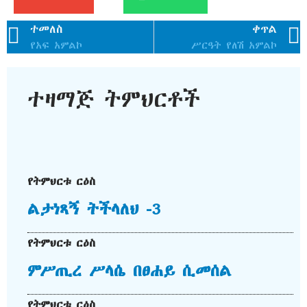
ተመለስ
ቀጥል
የአፍ አምልኮ
ሥርዓት የለሽ አምልኮ
ተዛማጅ ትምህርቶች
የትምህርቱ ርዕስ
ልታነጻኝ ትችላለህ -3
የትምህርቱ ርዕስ
ምሥጢረ ሥላሴ በፀሐይ ሲመሰል
የትምህርቱ ርዕስ