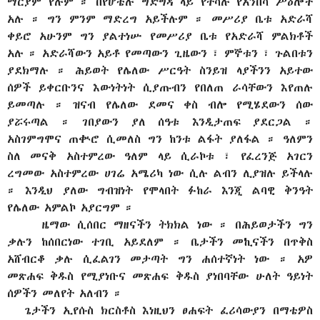
ማርያም የሉም ። በየሆቴሉ ግድግዳ ላይ የተሳሉ የአንበሳ ሥዕሎች
አሉ ። ግን ምንም ማድረግ አይችሉም ። መሥሪያ ቤቱ አድራሻ
ቀይሮ አሁንም ግን ያልተነሡ የመሥሪያ ቤቱ የአድራሻ ምልክቶች
አሉ ። አድራሻውን አይቶ የመጣውን ጊዜውን ፣ ምኞቱን ፣ ጉልበቱን
ያደክማሉ ። ሕይወት የሌለው ሥርዓት ስንይዝ ላያችንን አይተው
ሰዎች ይቀርቡንና እውነትነት ሲያጡብን የበለጠ ራሳቸውን እየጠሉ
ይመጣሉ ። ዝናብ የሌለው ደመና ቀስ ብሎ የሚሄደውን ሰው
ያሯሩጣል ። ገበያውን ያለ ሰዓቱ እንዲታጠፍ ያደርጋል ።
አስገምግሞና ጠቊሮ ሲመለስ ግን ከንቱ ልፋት ያለፋል ። ዓለምን
ስለ መናቅ አስተምረው ዓለም ላይ ሲራኮቱ ፣ የፈረንጅ አገርን
ረግመው አስተምረው ሀገሬ አሜሪካ ነው ሲሉ ልብን ሊያዝሉ ይችላሉ
። እንዲህ ያለው ግብዝነት የሞላበት ፉከራ እንጂ ልባዊ ቅንዓት
የሌለው አምልኮ አያርግም ።
ዜማው ሲሰበር ማዘናችን ትክክል ነው ። በሕይወታችን ግን
ቃሉን ከሰበርነው ተገቢ አይደለም ። ቤታችን መኪናችን በጥቅስ
አሸብርቆ ቃሉ ሲፈልገን መታጣት ግን ሐሰተኛነት ነው ። አዎ
መጽሐፍ ቅዱስ የሚያነቡና መጽሐፍ ቅዱስ ያነበባቸው ሁለት ዓይነት
ሰዎችን መለየት አለብን ።
ጌታችን ኢየሱስ ክርስቶስ እነዚህን ፀሐፍት ፈሪሳውያን በማቴዎስ