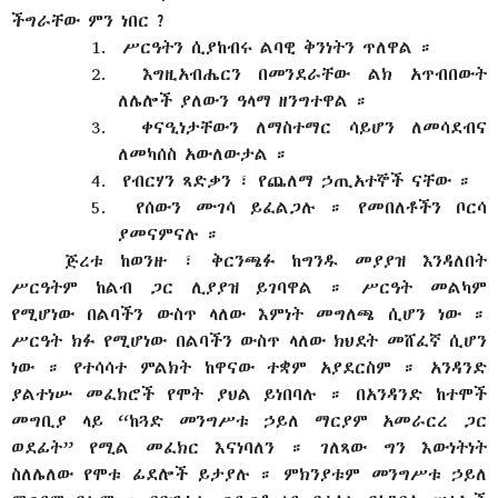
ችግራቸው ምን ነበር ?
1.
ሥርዓትን ሲያከብሩ ልባዊ ቅንነትን ጥለዋል ።
2.
እግዚአብሔርን በመንደራቸው ልክ አጥብበውት
ለሌሎች ያለውን ዓላማ ዘንግተዋል ።
3.
ቀናዒነታቸውን ለማስተማር ሳይሆን ለመሳደብና
ለመካሰስ አውለውታል ።
4.
የብርሃን ጻድቃን ፣ የጨለማ ኃጢአተኞች ናቸው ።
5.
የሰውን ሙገሳ ይፈልጋሉ ። የመበለቶችን ቦርሳ
ያመናምናሉ ።
ጅረቱ ከወንዙ ፣ ቅርንጫፉ ከግንዱ መያያዝ እንዳለበት
ሥርዓትም ከልብ ጋር ሊያያዝ ይገባዋል ። ሥርዓት መልካም
የሚሆነው በልባችን ውስጥ ላለው እምነት መግለጫ ሲሆን ነው ።
ሥርዓት ክፉ የሚሆነው በልባችን ውስጥ ላለው ክህደት መሸፈኛ ሲሆን
ነው ። የተሳሳተ ምልክት ከዋናው ተቋም አያደርስም ። አንዳንድ
ያልተነሡ መፈክሮች የሞት ያህል ይነበባሉ ። በአንዳንድ ከተሞች
መግቢያ ላይ “ከጓድ መንግሥቱ ኃይለ ማርያም አመራርረ ጋር
ወደፊት” የሚል መፈክር እናነባለን ። ገለጻው ግን እውነትነት
ስለሌለው የሞቱ ፊደሎች ይታያሉ ። ምክንያቱም መንግሥቱ ኃይለ