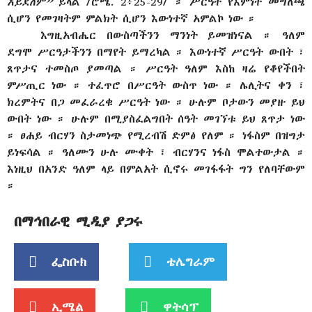
አይደለም”
ይላል /ሮሜ. 2፥25-29/ ። ሥርዓት የእምነት መግለጫ
ሲሆን የመገዛትም ምልክት ሲሆን እውነተኛ አምልኮ ነው ።
እግዚአብሔር በውስጣችንን ማንነት ይመዝነናል ። ዓለም
ደግሞ ሥርዓታችንን በማየት ይማረካል ። እውነተኛ ሥርዓት ውበት ፣
ጸጥታና ተመስጦ ያመጣል ። ሥርዓት ዓለም እስከ ዛሬ የቆየችበት
ምሥጢር ነው ። ተፈጥሮ በሥርዓት ውስጥ ነው ። ሌሊትና ቀን ፣
ክረምትና በጋ መፈራረቁ ሥርዓት ነው ። ሁሉም ቦታውን መያዙ ይህ
ውበት ነው ። ሁሉም በሚያስፈልግበት ሰዓት መገኘቱ ይህ ጸጥታ ነው
። ፀሐይ ብርሃን ስታመነጭ የሚረብሽ ድምፅ የለም ። ነፋስም በዝግታ
ይነፍሳል ። ዓለሙን ሁሉ ሙቀት ፣ ብርሃንና ነፋስ ሞልተውታል ።
እነዚህ በአንድ ዓለም ላይ በምልአት ሲኖሩ መገፋፋት ግን የለባቸውም
።
በማኅበራዊ ሚዲያ ያጋሩ
ፌስቡክ
ቴሌግራም
ኢሜል
ዋትሳፕ