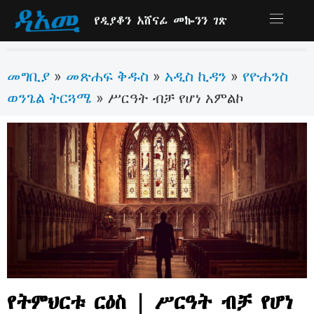
የዲያቆን አሸናፊ መኰንን ገጽ
መግቢያ
መጽሐፍ ቅዱስ
አዲስ ኪዳን
የዮሐንስ
»
»
»
ወንጌል ትርጓሜ
»
ሥርዓት ብቻ የሆነ አምልኮ
የትምህርቱ ርዕስ | ሥርዓት ብቻ የሆነ