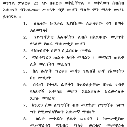
ወንጌል ምዕርፍ 23 ላይ በብርቱ ወቅሷቸዋል ። ወቀሳውን ሰብሰብ
አድርገን ብንገልጠው ሥርዓት ብቻ መሆን ማለት ምን ማለት መሆኑ
ይገባናል ።
1.
ለሌላው ኩንታል እያሸከሙ ለራሳቸው ግን በጣት
አለመንካት
2.
ሃይማኖታዊ አልባሳትን ለብሶ በአደባባይ መታየት
የዓለም የወሬ ማድመቂያ መሆን
3.
የአክብሮት ስምን ሲፈበርኩ መዋል
4.
ማስተማርን ጠልቶ አባት መባልን ፣ መማርን ጠልቶ
ሊቅ መሰኘትን መፈለግ
5.
ስለ ሌሎች ማረፍና መዳን ግዴለሽ ሁኖ የእውነትን
በር መዝጋት
6.
በኀዘን የተጎዱ ሴቶችን በጉድለታቸው በኩል ገብቶ
የአጽናኝ አቊሳይ መሆን እጸልያለሁ እፈውሳለሁ
እያሉ መዝረፍ
7.
አንድን ሰው ለማግኘት ብዙ መድከም የማግኘቱ ዓላማ
ግን የሚመስላቸውን አድመኛ ማብዛት
8.
ከቤተ መቅደሱ ይልቅ ወርቁን ፣ ከመሠዊያው
መሥዋዕቱን ማክበር ማለት ወርቁና መሥዋዕቱ