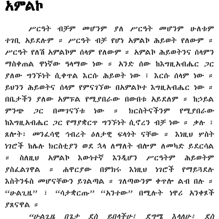
አምልኮ
ሥርዓት ብቻም መሆንም ያለ ሥርዓት መሆንም ሁለቱም
ተገቢ አይደሉም ። ሥርዓት ብቻ የሆነ አምልኮ ሕይወት የለውም ።
ሥርዓት የለሽ አምልኮም ሰላም የለውም ። አምልኮ ሕይወትንና ሰላምን
ማስቀጠል ዋነኛው ዓላማው ነው ። አንድ ሰው ከእግዚአብሔር ጋር
ያለው ግንኙነት ሲቀጥል እርሱ ሕይወት ነው ፣ እርሱ ሰላም ነው ።
ይህንን ሕይወትና ሰላም የምናገኘው በአምልኮተ እግዚአብሔር ነው ።
በቤታችን ያለው አምፑል የሚያበራው በውበቱ አይደለም ። ከኃይል
ምንጭ ጋር በመገናኘቱ ነው ። ክርስትናችንም የሚያበራው
ከእግዚአብሔር ጋር የማያቋርጥ ግንኙነት ሲኖረን ብቻ ነው ። ቃሉ ፣
ጸሎት፣ መንፈሳዊ ኅብረት ዕለታዊ ፍላጎት ናቸው ። እነዚህ ሦስት
ነገሮች ከሌሉ ክርስቲያን ወደ ኋላ ለማለት ብሎም ለመካድ ይደርሳል
። ስለዚህ አምልኮ እውነተኛ እንዲሆን ሥርዓትም ሕይወትም
ያስፈልገዋል ። ሐዋርያው በምክሩ እነዚህ ነገሮች የማይጓደሉ
እስትንፋስ መሆናቸውን ይገልጣል ። ገለጣውንም ቀጥሎ ልብ በሉ ።
“ሁልጊዜ” ፣ “ሳታቋርጡ” “አንተው” በሚሉት ነዋሪ አንቀጾች
ያጸናዋል ።
“ሁልጊዜ በጌታ ደስ ይበላችሁ፤ ደግሜ እላለሁ፥ ደስ