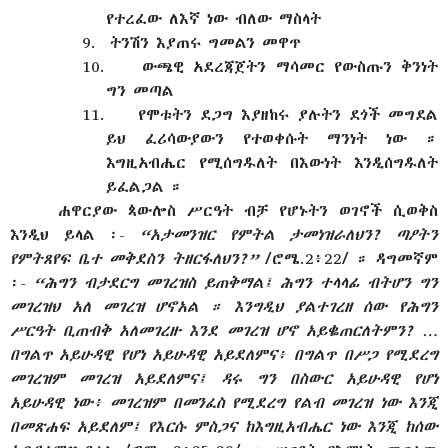
የተረፈው ለእኛ ነው ብለው ማስላት
9.
ትንሽን እያጠሩ ግመልን መዋጥ
10.
ውጫዊ አደረጃጀትን ማሳመር የውስጡን ቅንነት
ግን መጣል
11.
የሞቱትን ደጋግ እያዘከሩ ያሉትን ደጎች መግደል
ይህ ፈሪሳውያውን የተወቀሱት ማንነት ነው ።
እግዚአብሔር የሚሰግዱለት በእውነት እንዲሰግዱለት
ይፈልጋል ።
ሐዋርያው ጳውሎስ ሥርዓት ብቻ የሆኑትን ወገኖች ሲወቅስ
እንዲህ ይላል ፡-
“አታመንዝር የምትል ታመነዝራለህን? ጣዖትን
የምትጸየፍ ቤተ መቅደስን ትዘርፋለህን?”
/ሮሜ.2፥22/ ። ዳግመኛም
፡-
“ሕግን ብታደርግ መገረዝስ ይጠቅማል፤ ሕግን ተላላፊ ብትሆን ግን
መገረዝህ አለ መገረዝ ሆኖአል ። እንግዲህ ያልተገረዘ ሰው የሕግን
ሥርዓት ቢጠብቅ አለመገረዙ እንደ መገረዝ ሆኖ አይቈጠርለትምን? …
በግልጥ አይሁዳዊ የሆነ አይሁዳዊ አይደለምና፥ በግልጥ በሥጋ የሚደረግ
መገረዝም መገረዝ አይደለምና፤ ዳሩ ግን በስውር አይሁዳዊ የሆነ
አይሁዳዊ ነው፥ መገረዝም በመንፈስ የሚደረግ የልብ መገረዝ ነው እንጂ
በመጽሐፍ አይደለም፤ የእርሱ ምስጋና ከእግዚአብሔር ነው እንጂ ከሰው