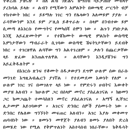
ተቆረጠ ያዝናሉ ። ስለ ልብ ንጽሕና ከማሰብ ሳይታጠቡ መብላት
ያረክሳል ይላሉ ። ልብን የሚሻውን አምልኮት በውጫዊ ሥርዓት ብቻ
ተክተውት ነበር ። ይጾማሉ ነገር ግን የሌላውን አለመጾም ያያሉ ።
ራሳቸውንም እንደ ጾም ፖሊስ ይቆጥራሉ ። ሰላም ሰንብተው ጾም
ሲመጣ ለእነርሱ የሙግትና የመካሰሻ ሰሞን ነው ። ሕጉን ያነቡታል
እንጂ አይፈጽሙትም ። የተሸከሙት ውጫዊ ምልክት ውስጣዊ
እምነታቸውን ማብራራት ሲገባው ውስጣዊ ሽፍትነታቸውን ይደብቅ
ነበር ። ተገርዘዋል ልባቸው ግን አልተገረዘም ። ቃሉን በጨርቃቸው
ላይ ጽፈው አንጠልጥለዋል ። ልባቸውን እንዲያሸንፍ ግን
አይፈቅዱለትም ።
በእነርሱ ጽንፍ የቆሙት ሰዱቃውያን ደግሞ ሁሉም ሰው በራሱ
መንገድ እግዚአብሔርን ያገኛል ፣ የተደመደመ እውነት የለም ።
ሁሉም ነገር ገና በመገለጥ ላይ ነው ። የምድሩን ሀብትና እውቀት
መያዝ አለብን ። ከሁሉም ጋር በሰላም መኖር ያስፈልገናል ። ከዘመን
ጋር ከመጋጨት ተመሳስለን መኖር ያስፈልገናል ። አማኝ ሊቸገር
ሊታመም አይገባውም ። አገርና ድንበር ሰዎች ያሰመሩት ነው ።
ድንበር የሌለው ግንኙነት መፍጠር አለብን። አገር እያሉ መቀመጥ
ጠባብነት ነው ። ዘመኑን መዋጀት ያለብን ዘመኑ ያለበት ድረስ
በመሄድ ነው የሚል የቅምጥልነት አስተሳሰብ ነበራቸው። ከቅዱሳት