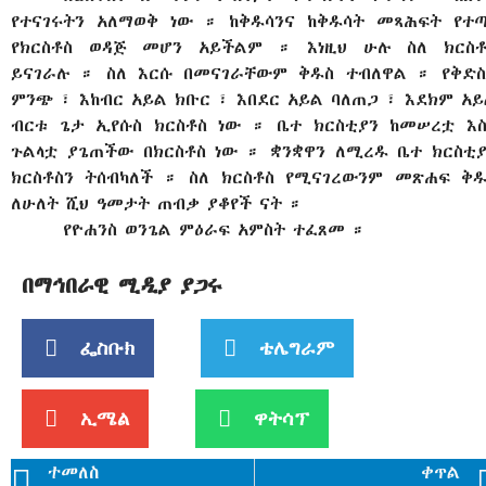
የተናገሩትን አለማወቅ ነው ። ከቅዱሳንና ከቅዱሳት መጻሕፍት የተጣ
የክርስቶስ ወዳጅ መሆን አይችልም ። እነዚህ ሁሉ ስለ ክርስቶ
ይናገራሉ ። ስለ እርሱ በመናገራቸውም ቅዱስ ተብለዋል ። የቅድስ
ምንጭ ፣ እከብር አይል ክቡር ፣ እበደር አይል ባለጠጋ ፣ እደክም አ
ብርቱ ጌታ ኢየሱስ ክርስቶስ ነው ። ቤተ ክርስቲያን ከመሠረቷ እስ
ጉልላቷ ያጌጠችው በክርስቶስ ነው ። ቋንቋዋን ለሚረዱ ቤተ ክርስቲያ
ክርስቶስን ትሰብካለች ። ስለ ክርስቶስ የሚናገረውንም መጽሐፍ ቅዱ
ለሁለት ሺህ ዓመታት ጠብቃ ያቆየች ናት ።
የዮሐንስ ወንጌል ምዕራፍ አምስት ተፈጸመ ።
በማኅበራዊ ሚዲያ ያጋሩ
ፌስቡክ
ቴሌግራም
ኢሜል
ዋትሳፕ
ተመለስ
ቀጥል