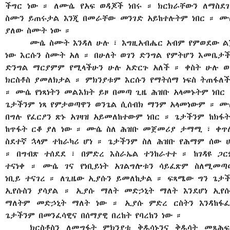
ችግር ነው ። ለሙሴ የአፍ ወዳጆች ነበሩ ። ክርክራቸውን ለማስደገ
ስሙን ይጠሩታል እንጂ በመራቸው መንገድ አይከተሉትም ነበር ። ሙ
ያለው ስሙት ነው ።
ሙሴ ስሙት እንዳለ ሁሉ ፣ እግዚአብሔር አብም የምወደው ል
ነው እርሱን ስሙት አለ ። በሁለት ወገን ድንግል የምትሆን እመቤታች
ድንግል ማርያምም የሚላችሁን ሁሉ አድርጉ አለች ። ቀስት ሁሉ ወ
ክርስቶስ ያመለክታል ። ምክንያቱም እርሱን የማትሰማ ነፍስ ትጠፋለች
። ሙሴ የነጻነትን መልእክት ይዞ በመጣ ጊዜ ሕዝቡ አላመኑትም ነበር 
ጌታችንም ነጻ የምታወጣዋን ወንጌል ሲሰብክ ማንም አላመነውም ። ሙ
በግሉ የፈርዖን ጽኑ አገዛዝ አይመለከተውም ነበር ። ጌታችንም ከክፋት
ከጥፋት ርቆ ያለ ነው ። ሙሴ ስለ ሕዝቡ መጀመሪያ ታማሚ ፣ ቀጥ
ስደተኛ ኋላም ተከራካሪ ሆነ ። ጌታችንም ስለ ሕዝቡ የሕማም ሰው ሆ
። በግብጽ ተሰደደ ፣ በምድረ እስራኤል ተንከራተተ ። ከገዳዩ ጋር
ተናነቀ ። ሙሴ ገና የነቢይነት አገልግሎቱን ሳይፈጽም ስለሚመጣ
ነቢይ ተናገረ ። ለጊዜው ኢያሱን ይመለከታል ። ፍጻሜው ግን ጌታች
ኢየሱስን ያሳያል ። ኢያሱ ማለት መድኃኒት ማለት እንደሆነ ኢየሱ
ማለትም መድኃኒት ማለት ነው ። ኢያሱ ምድረ ርስትን እንዳከፋፈ
ጌታችንም በመንፈሳዊና በሰማያዊ በረከት የባረከን ነው ።
ክርስቶስን ለመግፋት ምክንያቱ ቅዱሳኑንና ቅዱሳት መጻሕፍ