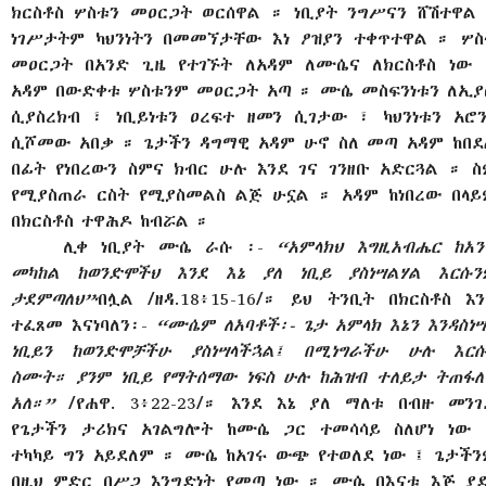
ክርስቶስ ሦስቱን መዐርጋት ወርሰዋል ። ነቢያት ንግሥናን ሸሽተዋል 
ነገሥታትም ካህንነትን በመመኘታቸው እነ ዖዝያን ተቀጥተዋል ። ሦስ
መዐርጋት በአንድ ጊዜ የተገኙት ለአዳም ለሙሴና ለክርስቶስ ነው 
አዳም በውድቀቱ ሦስቱንም መዐርጋት አጣ ። ሙሴ መስፍንነቱን ለኢያ
ሲያስረክብ ፣ ነቢይነቱን ዐረፍተ ዘመን ሲገታው ፣ ካህንነቱን አሮን
ሲሾመው አበቃ ። ጌታችን ዳግማዊ አዳም ሁኖ ስለ መጣ አዳም ከበደ
በፊት የነበረውን ስምና ክብር ሁሉ እንደ ገና ገንዘቡ አድርጓል ። ስ
የሚያስጠራ ርስት የሚያስመልስ ልጅ ሁኗል ። አዳም ከነበረው በላይ
በክርስቶስ ተዋሕዶ ከብሯል ።
ሊቀ ነቢያት ሙሴ ራሱ ፡-
“አምላክህ እግዚአብሔር ከአን
መካከል ከወንድሞችህ እንደ እኔ ያለ ነቢይ ያስነሣልሃል እርሱን
ታደምጣለህ”
ብሏል /ዘዳ.18፥15-16/። ይህ ትንቢት በክርስቶስ እን
ተፈጸመ እናነባለን፡-
“ሙሴም ለአባቶች፡- ጌታ አምላክ እኔን እንዳስነ
ነቢይን ከወንድሞቻችሁ ያስነሣላችኋል፤ በሚነግራችሁ ሁሉ እርሱ
ስሙት። ያንም ነቢይ የማትሰማው ነፍስ ሁሉ ከሕዝብ ተለይታ ትጠፋለ
አለ።”
/የሐዋ. 3፥22-23/። እንደ እኔ ያለ ማለቱ በብዙ መንገ
የጌታችን ታሪክና አገልግሎት ከሙሴ ጋር ተመሳሳይ ስለሆነ ነው 
ተካካይ ግን አይደለም ። ሙሴ ከአገሩ ውጭ የተወለደ ነው ፤ ጌታችን
በዚህ ምድር በሥጋ እንግድነት የመጣ ነው ። ሙሴ በእናቱ እጅ ያደ