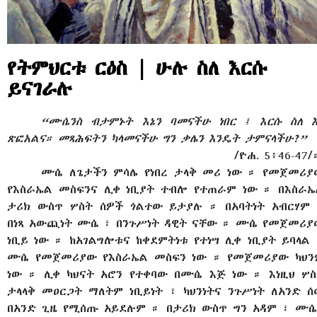
የትምህርቱ ርዕስ | ሁሉ ስለ እርሱ
ይናገራሉ
“ሙሴንስ ብታምኑት እኔን ባመናችሁ ነበር ፤ እርሱ ስለ እ
ጽፎአልና። መጻሕፍትን ካላመናችሁ ግን ቃሌን እንዴት ታምናላችሁ?”
/ዮሐ. 5፥46-47/
ሙሴ ለጌታችን ምሳሌ የነበረ ታላቅ መሪ ነው ። የመጀመሪያ
የእስራኤል መስፍንና ሊቀ ነቢያት ተብሎ የተጠራም ነው ። በእስራኤ
ታሪክ ውስጥ ሦስት ሰዎች ጎልተው ይታያሉ ። በአባትነት አብርሃም 
በነጻ አውጪነት ሙሴ ፣ በንጉሥነት ዳዊት ናቸው ። ሙሴ የመጀመሪያ
ነቢይ ነው ። ከአገልግሎቱና ከቀደምትነቱ የተነሣ ሊቀ ነቢያት ይባላል
ሙሴ የመጀመሪያው የእስራኤል መስፍን ነው ። የመጀመሪያው ካህን
ነው ። ሊቀ ካህናት አሮን የተቀባው በሙሴ እጅ ነው ። እነዚህ ሦስ
ታላላቅ መዐርጋት ማለትም ነቢይነት ፣ ካህንነትና ንጉሥነት ለአንድ ሰ
በአንድ ጊዜ የሚሰጡ አይደሉም ። በታሪክ ውስጥ ግን አዳም ፣ ሙሴ