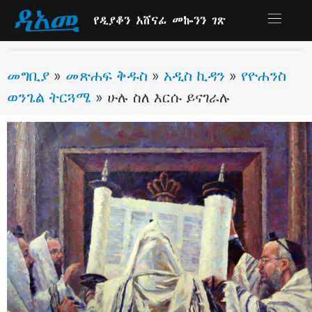
የዲያቆን አሸናፊ መኰንን ገጽ
መግቢያ
መጽሐፍ ቅዱስ
አዲስ ኪዳን
የዮሐንስ
»
»
»
ወንጌል ትርጓሜ
»
ሁሉ ስለ እርሱ ይናገራሉ