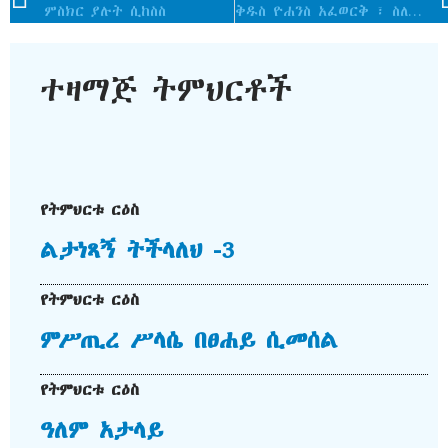
ምስክር ያሉት ሲከስስ
ቅዱስ ዮሐንስ አፈወርቅ ፣ ስለ መድኃኒታችን ኢየሱስ ክርስቶስ የልደት ቀን የተሰጠ ስብከት/ክፍል 2/
ተዛማጅ ትምህርቶች
የትምህርቱ ርዕስ
ልታነጻኝ ትችላለህ -3
የትምህርቱ ርዕስ
ምሥጢረ ሥላሴ በፀሐይ ሲመሰል
የትምህርቱ ርዕስ
ዓለም አታላይ