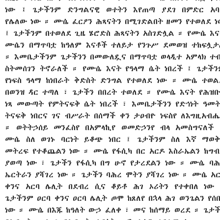
ነው ፤ ጌታችንም ድንግልናዊ ወተትን እየጠጣ ያደገ በምድር አባ
የሌለው ነው ። ሙሴ ፈርዖን ሕጻናትን በሚገድልበት ዘመን የተወለደ ነ
፤ ጌታችንም በተወለደ ጊዜ ሄሮድስ ሕጻናትን አስገድሏል ። የሙሴ እና
ሙሴን በማጥባቷ ከዓለም እናቶች ተለይታ የንጉሥ ደመወዝ ተከፍሏታ
። እመቤታችንም ጌታችንን በመውለዷና በማጥባቷ ወላዲተ አምላክ ተብ
ስትመሰገን ትኖራለች ። የሙሴ እናት የዓላማ ሴት ነበረች ፤ ጌታችን
የነፍስ ዓላማ ከነበራት ቅድስት ድንግል የተወለደ ነው ። ሙሴ ተወል
በወንዝ ዳር ተጣለ ፣ ጌታችን በበረት ተወለደ ። የሙሴ እናት የሕዝቡ
ነጻ መውጣት የምትናፍቅ ሴት ነበረች ፣ እመቤታችንን የድኅነት ዓመት
ትናፍቅ ነበርና ገና ብሥራት በሰማች ቀን ታዐብዮ ነፍስየ ለእግዚአብሔ
። ወትትኃሰይ መንፈስየ በአምላኪየ ወመድኃንየ ብላ አመስግናለች 
ሙሴ ስለ ወገኑ ባርነት ይቆጭ ነበር ፤ ጌታችንም ስለ እኛ ማወቅ
መትረፍ የተቆጨልን ነው ። ሙሴ የፋሲካ በር አርዶ እስራኤልን ከግብ
ያወጣ ነው ፣ ጌታችን የፋሲካ በግ ሁኖ የታረደልን ነው ። ሙሴ ባሕ
ኤርትራን ያሻገረ ነው ። ጌታችን ባሕረ ሞትን ያሻገረ ነው ። ሙሴ አ
ቀንና አርባ ሌሊት በደብረ ሲና ቆይቶ ሕገ ኦሪትን የተቀበለ ነው 
ጌታችንም ዐርባ ቀንና ዐርባ ሌሊት ጦሞ ከጸለየ በኋላ ሕገ ወንጌልን የሰ
ነው ። ሙሴ በእጁ ከዓለት ውኃ ፈለቀ ፣ መና ከሰማይ ወረደ ። ጌታች