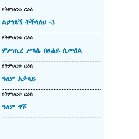
የትምህርቱ ርዕስ
ልታነጻኝ ትችላለህ -3
የትምህርቱ ርዕስ
ምሥጢረ ሥላሴ በፀሐይ ሲመሰል
የትምህርቱ ርዕስ
ዓለም አታላይ
የትምህርቱ ርዕስ
ዓለም ዋሾ