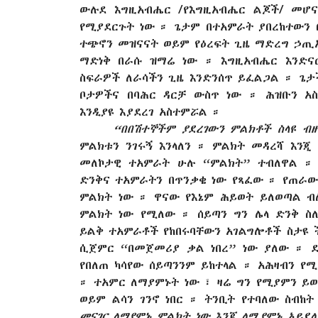
ውሉደ እግዚአብሔር /የእግዚአብሔር ልጆች/ መሆና
የሚያደርጉት ነው ። ጌታም በተአምራት ያበረከተውን በ
ተጭኖን መዝናናት ወይም የዕረፍት ጊዜ ማድረግ ኃጢአ
ማድነቅ በራሱ ዝማሬ ነው ። እግዚአብሔር እንድና
ስፍራዎች ለራሳችን ጊዜ እንድንሰጥ ይፈልጋል ። ጌታች
ቦታዎችና በባሕር ዳርቻ ውስጥ ነው ። ሕዝቡን አስ
እንዲያዩ እያደረገ አስተምሯል ።
“በበሽተኞችም ያደረገውን ምልክቶች ስላዩ 
ምልክቱን ንገሩኝ እንላለን ። ምልክት መዳረሻ እን
መለኮታዊ ተአምራት ሁሉ “ምልክት” ተብለዋል ። 
ድንቅና ተአምራትን በጥንቃቄ ነው የጻፈው ። የጠራ
ምልክት ነው ። ዋናው የእኔም ሕይወት ይለወጣል ብ
ምልክት ነው የሚለው ። ሰይጣን ግን ሌላ ድንቅ ስ
ይልቅ ተአምራቶች የከበሩባቸውን አገልግሎቶች ስታዩ 
ሲጀምር “በመጀመሪያ ቃል ነበረ” ነው ያለው ። ደ
የበለጠ ካሳየው ሰይጣንንም ይከተላል ። አሕዛብን የ
። ተአምር ለማያምኑት ነው ፣ ዛሬ ግን የሚያምን ይወ
ወይም ልሳን ገንኖ ነበር ። ትንቢት የተባለው ስብከ
መናገር ለማያምኑ ምልክት ነው እንጂ ለሚያምኑ አይደለ