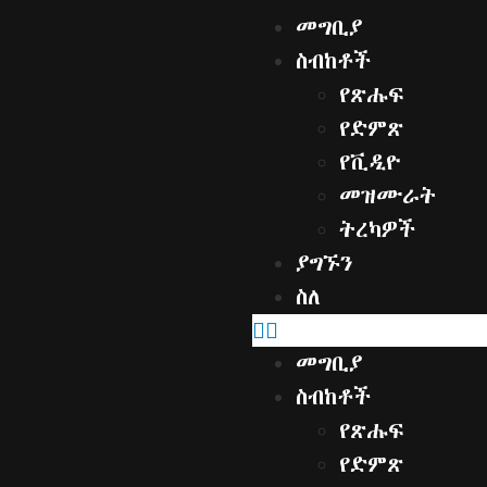
መግቢያ
ስብከቶች
የጽሑፍ
የድምጽ
የቪዲዮ
መዝሙራት
ትረካዎች
ያግኙን
ስለ
መግቢያ
ስብከቶች
የጽሑፍ
የድምጽ