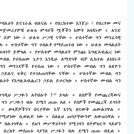
መባልዕት ይናገራል ብለናል ። የበረከተው እንጀራ ፣ የበረሃው መና
የመጀመሪያዎቹ ሁለቱ ምግቦች ሟቾችን ከሞት አላዳኑም ። አንድ
ና ደም ነው ። ሁለቱ ሥጋዊ ናቸው ። ሦስተኛው ግን መንፈሳዊ
ሉ ። ሦስተኛው ግን ተበልቶ የማይጠገብ ነው ። ሁለቱ መባልዕት
 ፍላጎት ይሞላል ። የሦስቱም መባልዕት ምንጩ እግዚአብሔር ነው
መብል የተሰጠው ጌታን እንዲሁ ለማድነቅ ብቻ ሲከተሉ ለነበሩት
ነዓን መንገደኞች የተሰጠ ነው ። ሦስተኛው መብል ግን ለጽዮን
 ኃይልና ፍቅር የተገለጠባቸው ናቸው ። ሦስተኛው መብል ግን
ባልዕት የእግዚአብሔርን ኃይል ይተርካሉ ። ሦስተኛው መብል ግን
ንግዲህ ሥጋዬን አትበሉት ?” ይላሉ ። ለሰዎች የመጨረሻውና
 ግን ሥጋዬን ብሉ ደሜን ጠጡ አለ ። የሰዎች የመጨረሻ ደግነት
 ። ወላጆቻችንን ስናያቸው እኛ እንኳ ስናውቅ ጠውልገዋል ።
 የሚሆነው ሲወልድ ነው ። ስለዚህ ጠባያቸውንም ለውጠነዋል ።
 በልተነዋል ። ይህን መሥዋዕትነት የሚገባን በትምህርት ሳይሆን
፣ በረከት መስጠቱ ሳያንስ ሥጋዬን ብሉ ደሜን ጠጡ ብሏል ።