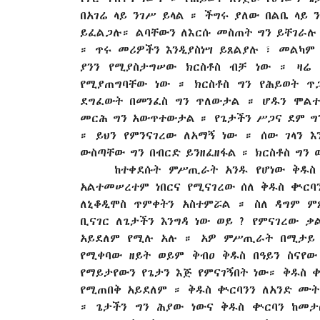
በአገሬ ላይ ንገሥ ይላል ። ችግሩ ያለው በልቤ ላይ 
ይፈልጋሉ። ልባቸውን ለእርሱ መስጠት ግን ይቸገራሉ 
። ጥሩ መሪዎችን እንዲያስነሣ ይጸልያሉ ፣ መልካም
ያንን የሚያስታግሠው ክርስቶስ ብቻ ነው ። ዛሬ
የሚያጠግባቸው ነው ። ክርስቶስ ግን የሕይወት ጥ
ደግፈውት በመንፈስ ግን ጥለውታል ። ሆዱን ሞልተ
መርሕ ግን አውጥተውታል ። የጌታችን ሥጋና ደም ግን
። ይህን የምንናገረው ለአማኝ ነው ። ሰው ገላን 
ውስጣቸው ግን በብርድ ይንዘፈዘፋል ። ክርስቶስ ግን 
ከተቀደሱት ምሥጢራት አንዱ የሆነው ቅዱስ 
አልተመሠረተም ነበርና የሚናገረው ሰለ ቅዱስ ቊር
ለኒቆዲሞስ ጥምቀትን አስተምሯል ። ስለ ዳግም ም
ቢናገር ለጌታችን እንግዳ ነው ወይ ? የምናገረው ቃ
አይደለም የሚሉ አሉ ። አዎ ምሥጢራት በሚታይ 
የሚቀባው ዘይት ወይም ቅብዐ ቅዱስ በዓይን ስናየው
የማይታየውን የጌታን እጅ የምናገኝበት ነው። ቅዱስ ቊ
የሚጠበቅ አይደለም ። ቅዱስ ቊርባንን ለአንድ ሙ
። ጌታችን ግን ሕያው ነውና ቅዱስ ቊርባን ከመታ