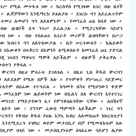
ንገሥ የሚል መጥፋቱ ነው ። ክርስቶስ የሚገዛው አገር ብዙ ዜጎች
። ልጆቻቸውን እንዲማርክ ይጸልያሉ ፣ እነርሱ ግን አይፈልጉትም
 ተመሪ ለመሆን ግን አይለምኑም ። የመንፈስ ጠኔ ከባድ ነው ።
 ብዙ ሕዝቦች ደግ ንጉሥ ይፈልጋሉ ። የሚያረካቸው ሳይሆን
ጋብ ነው ። ብዙ የሰለጠኑ አገራት መሪዎች ሕዝባቸውን በሥጋ
ው ክብሩን ግን አስጥለውታል ። ቤት ሠርተውለት ፣ ከሕይወት
 በእውቀት በፍቅርና በእምነት ለሚቀበሉት ከመንፈስ ጠኔ ያድናል
እንጂ ነፍስን ማቀፍና ማሞቅ አይችልም ። ብዙዎች ታቅፈዋል ፣
ውስጥን ያቅፋል ።
ቊርባን በዚህ ምዕራፍ ይገለጻል ። በዚህ ጊዜ ቅዱስ ቊርባን
ባን አይደለም የሚሉ ሰዎች አሉ ። የጥምቀት ምሥጢር ሳይጀመር
ጽአትም በሰፊው ተናግሯል ። ከዓመት በኋላ የሚሆነውን ቀድሞ
ል መንፈስም ነው ሕይወትም ነው ብሏልና ስለ ቊርባን እየተናገረ
መንገድ የማይታየውን ጸጋ የምንቀበልባቸው ናቸው ። ለበሽተኛ
 ዘይት ነው ፣ ያንንም ፈውስ ማምጣት አይችልም ። ነገር ግን
ርባንን የቅብዐ ቅዱስ ያህል እንኳ ክብር አለመስጠት ከክርስቲያን
ት እንደሚደረግ ተዝካር ወይም መታሰቢያ ብቻ የሚመለከቱም አሉ
ሰቢያም በላይ ነው ። መታሰቢያነቱም ስላለፈው ሳይሆን ሕያው