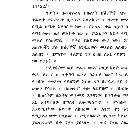
14፥22/።
ጌታችን በመጻጒዕና በሌሎች በሽተኞች ላይ
ትልልቅ ተአምራት ቢሆንም አልረኩም ። ዓመት ሙሉ
በሚል ስሜት እያሰሱት ነው ። በአጭር ቃል ጌታን ሳ
የሚከተሉት ሌላ ምልክት ነው ። ምልክትን አይቶ የሚ
መልሶ ያስጠማል ። ፍቅር የሕይወት ውኃ ነው፣ እ
አጠገባችን ያሉ በሽተኞች እንዲፈወሱ መጸለይ አለብ
አለብን ። በምናየው ተአምር ግን ክብር ለእኔ ሳይሆን
ነው የሆኑት ።
“ኢየሱስም ወደ ተራራ ወጣና በዚያ ከደቀ መዛ
ዮሐ. 6፥4/ ። ጌታችን ልዑለ ባሕርይ ነውና ከፍ 
የጥበቡ መግለጫ ባይሆንም እርሱ ግን በተራራ ላይ ያ
ሁሉን ያሳያል ። በጠላትም ቶሎ አይያዝም ። በክር
። በጠላትም ስልትና ወጥመድ እንዳንገባ በጥንቃቄ መኖ
እኔ እተካዋለሁ በማለት አላጣጣለውም ። ምሳሌው
እንደሚተካው እያወቀ አከበረው ። አንድ ቀን እ
የሚያልፈውም በጊዜው ፣ የሚተካውም በጊዜው ካልሆነ 
ያልጊዜውም ቦታ የያዘ ያበላሻል ። ጥሪ የጊዜ ሰሌ