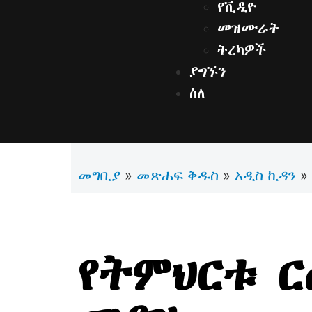
የቪዲዮ
መዝሙራት
ትረካዎች
ያግኙን
ስለ
መግቢያ
መጽሐፍ ቅዱስ
አዲስ ኪዳን
»
»
»
የትምህርቱ ር