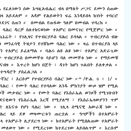
ብል የፈለገውን ሰው እግዚአብሔር ብላ በማለት ሥጋና ደሙን ሰጠው
ላ አይደለም ። አዳም የሕይወትን ፍሬ እንዳይበላ ከገነት ተባርሮ
ንደገና ሰጠን ።
በመብል የጠፋው ዓለም በመብል ተባረከ ።
ስ ባሕር ዳርቻ ስለተከናወነው ተአምር በመናገር የሚጀምር ነው ።
ኬኔሬት ፣ የገሊላና የጥብርያዶስ ባሕር ይባላል ። ጥብርያዶስ ብዙ
ህ መንፈሳዊ ትዝታን የተሸከመ ባሕር ነው ። ዛሬ በጥብርያስ ላይ
ግን ተአምር ይፈጸማል ። ባሕሩ ልዩ ልዩ ነው፣ ተአምር አድራጊው
ያዩት ጥብርያዶስ በመመቸቱ ሳይሆን ባለ መመቸቱ ነው ። የማይመቹ
ብዛ ። እጥረት ከሆነ በጀት ፣ ዳገት ከሆነ ጉልበት ይለቀቃል ።
ተግዳሮት ያስፈልጋል ።
ተሻገረ ፤ እርሱም የጥብርያዶስ ባሕር ነው ።”
/ዮሐ. 6 ፥ 1/ ።
ባሕር ፣ የሙት ባሕር የተባለው አንዱ ምክንያት ውጦ ዝም የሚል
ንዞች መቃብር ነው ። የሙት ባሕር የእስራኤል ወንዞች የሚገቡበት
ስደናቂውን የእስራኤል እርሻ የሚያለማ ፣ የእስራኤላውያንን ጥም
ድ ለእናቱ የሆነ ባሕር ነው ። ገሊላ ሰሜናዊ አውራጃ ነው ።
ባሕር ላይ ደቀ መዛሙርቱን ጠርቷል ። ዓሣዎችን በተአምራት
ሌላ ተአምራት ሊያደርግ ነው ። ከተአምራት የሚበልጠው ተአምራት
 መለወጥ ነው ። የሚደረገው ከተደረገው አይበልጥም ። እርሱም