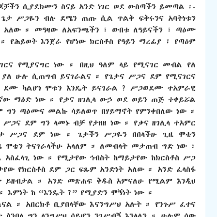
ጆቻችን ሲያደክሙን ስናይ አንድ ነገር ወደ ውስጣችን ይመጣል ፡-
” ጌታ ሥጋዬን ብሉ ደሜን ጠጡ ሲል ጥልቅ ፍቅሩንና አባትነቱን
ት አለው ። መዓዛው ለአፍንጫችን ፣ ውበቱ ለዓይናችን ፣ ጣዕሙ
 ። የሕይወት እንጀራ የሆነው ክርስቶስ የዓይን ማረፊያ ፣ የጣዕም
ርና የሚያናግር ነው ። በዚህ ዓለም ላይ የሚናገር መብል የለ
 ያለ ሁሉ ሲጠግብ ይናገራልና ። የጌታና ሥጋና ደም የሚናገርና
ጥ ደሙ ካልሆነ ሞቱን እንዴት ይናገራል ? ሥጋወደሙ ተአምራዊ
ኛው ማዕድ ነው ። የቃና ዘገሊላ ውኃ ወደ ወይን ጠጅ ተቀይሯል
 ግን ጣዕሙና መልኩ ሳይለወጥ በሃይማኖት የምንቀበለው ነው ።
ሥጋና ደም ግን ላመኑ ብቻ የታዘዘ ነው ። የቃና ዘገሊላ ተአምር
ጌታ ሥጋና ደም ነው ። ጌታችን ሥጋዬን በበላችሁ ጊዜ ሞቴን
ዜ ሞቴን ትናገራላችሁ አላለም ። ለመብላት መታጠብ ግድ ነው ፣
 አስፈላጊ ነው ። የሚታየው ኅብስት ከማይታየው ከክርስቶስ ሥጋ
የው የክርስቶስ ደም ጋር ፍጹም አንድነት አለው ። አንድ ፈላስፋ
ብሎ ይዘብታል ። አንድ መጽሐፍ ቅዱስ አምናለሁ የሚልም እንዲህ
 ። እምነት ከ “እንዴት ?” የሚያድን ሞኝነት ነው ።
ለናል ። አበርክቶ ቢያበላቸው እናንግሥህ አሉት ። የንጉሥ ፈተና
ታ ስንበላ ግን ላንግሥህ ሳይሆን ንገሥብኝ እንላለን ። ሁሉም ሰው