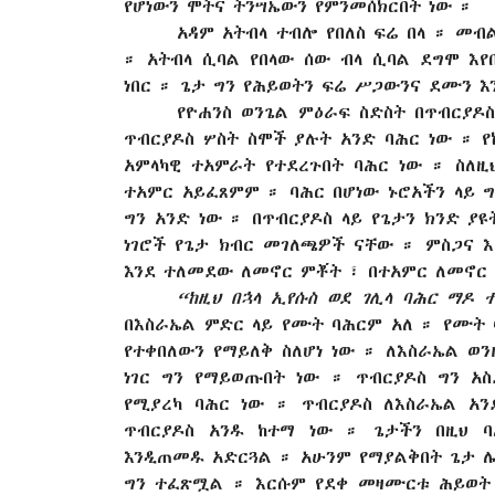
የሆነውን ሞትና ትንሣኤውን የምንመሰክርበት ነው ።
አዳም አትብላ ተብሎ የበለስ ፍሬ በላ ። መ
። አትብላ ሲባል የበላው ሰው ብላ ሲባል ደግሞ እየበ
ነበር ። ጌታ ግን የሕይወትን ፍሬ ሥጋውንና ደሙን እ
የዮሐንስ ወንጌል ምዕራፍ ስድስት በጥብርያዶ
ጥብርያዶስ ሦስት ስሞች ያሉት አንድ ባሕር ነው ። የ
አምላካዊ ተአምራት የተደረጉበት ባሕር ነው ። ስለዚ
ተአምር አይፈጸምም ። ባሕር በሆነው ኑሮአችን ላይ 
ግን አንድ ነው ። በጥብርያዶስ ላይ የጌታን ክንድ 
ነገሮች የጌታ ክብር መገለጫዎች ናቸው ። ምስጋና እና
እንደ ተለመደው ለመኖር ምቾት ፣ በተአምር ለመኖር 
“ከዚህ በኋላ ኢየሱስ ወደ ገሊላ ባሕር ማዶ 
በእስራኤል ምድር ላይ የሙት ባሕርም አለ ። የሙት 
የተቀበለውን የማይለቅ ስለሆነ ነው ። ለእስራኤል ወ
ነገር ግን የማይወጡበት ነው ። ጥብርያዶስ ግን አ
የሚያረካ ባሕር ነው ። ጥብርያዶስ ለእስራኤል አን
ጥብርያዶስ አንዱ ከተማ ነው ። ጌታችን በዚህ 
እንዲጠመዱ አድርጓል ። አሁንም የማያልቅበት ጌታ 
ግን ተፈጽሟል ። እርሱም የደቀ መዛሙርቱ ሕይወት