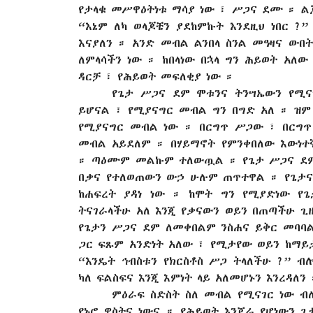
የታላቁ መሥዋዕትነቱ ማሳያ ነው ፣ ሥጋና ደሙ ። ል
“እኔም ለካ ወላጆቼን ያደከምኩት እንደዚህ ነበር ?
እናያለን ። አንድ መብል ልንበላ ስንል መዓዛና ውበ
ለምላሳችን ነው ። ከበላነው በኋላ ግን ሕይወት አለው
ዳርቻ ፣ የሕይወት መፍለቂያ ነው ።
የጌታ ሥጋና ደም ሞቱንና ትንሣኤውን የሚናገ
ይሆናል ፣ የሚያናግር መብል ግን በግድ አለ ። ዝም
የሚያናግር መብል ነው ። በርግጥ ሥጋው ፣ በርግ
መብል አይደለም ። በሃይማኖት የምንቀበለው እውነተ
። ጣዕሙም መልኩም ተለውጧል ። የጌታ ሥጋና ደም
በቃና የተለወጠውን ውኃ ሁሉም ጠጥተዋል ። የጌታና 
ከሐፍረት ያዳነ ነው ። ከሞት ግን የሚያድነው የ
ትናገራላችሁ አለ እንጂ የቃናውን ወይን በጠጣችሁ ጊ
የጌታን ሥጋና ደም ለመቀበልም ንስሐና ይቅር መባባል
ጋር ፍጹም አንድነት አለው ፣ የሚታየው ወይን ከማይታ
“እንዴት ኅብስቱን የክርስቶስ ሥጋ ትላለችሁ ?” 
ካለ ፍልስፍና እንጂ እምነት ላይ አለመሆኑን እንረዳለን
ምዕራፍ ስድስት ስለ መብል የሚናገር ነው ብ
የኑሮ ዋስትና ነውና ። የሕይወት እንጀራ የሆነውን ጌ