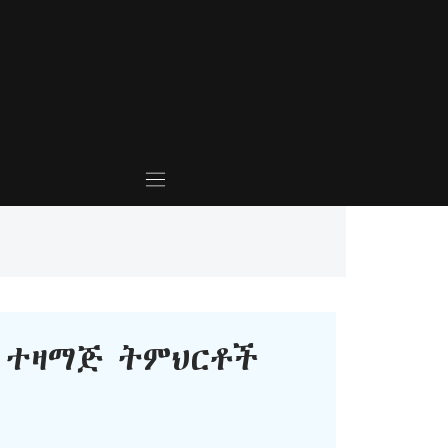
ተዛማጅ ትምህርቶች