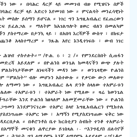
ችን ነው ። በባሕር ዳርቻ ላይ መመገብ ብዙ የሚዝናኑ ሰዎች
ባሕር ዳርቻ ላይ አድርጎ እየመገበ ነው ። ምናልባት መንፈሳዊነት
ት መስሎ ይሰማን ይሆናል ። ነገር ግን እግዚአብሔር የፈጠረውን
ርፍ ይፈልጋል ። ማለትም ከአገልግሎት ዘወር ብለን በመልካም
ን ያስተማረው በታንኳ ላይ ፣ በአበባ እርሻዎች ውስጥ ፣ በከፍታ
ጨንቆ አላስተማረም ። ንጹሕ አየር እንዲተነፍሱ ፣ ውብ ነገር
ብዙ ሕዝብ ተከተሉት።”
/ዮሐ. 6 ፥ 2 /። የምንደርስበት ሲጠፋን
ጂ መድረሻ አይደለም ። በዮሐንስ ወንጌል ከመዳናችን ውጭ ያሉት
ምልክትነታቸውም ለነፍሳችን መዳን ነው ። ወንጌላዊው ዮሐንስ
ውም “ምልክት” ብሎ መሆኑን አስተውሉ ። የቃናው ውኃ መለወጥ
ሎ ለማመን ነው ። እግዚአብሔር ሌላ ድንቅ ስላለው ተአምራቱን
ለሌለው ተአምራቱን ፣ ተአምራት ነው የሚለው ። ዛሬ ከወንጌል
ችግራቸው እንደ ዮሐንስ ከዘላለም አለመጀመራቸው ነው ። ዮሐንስ
ጋግመን እንደምንናገረው ተአምር ስላየ እግዚአብሔርን የሚከተል
ሚያስደነግጠው ተአምር ነው ፣ አማኝን የሚያስደነግጠው ፍቅር ነው
ዳደርበታል ። በቆሮንቶስ ቤተ ክርስቲያን ስብከት ተንቆ ተአምራት
ት በአማኞች መናቁን ሐዋርያው ይገስጻል ፡-
“እንግዲያስ በልሳኖች
ም ፥ ትንቢት ግን ለሚያምኑ እንጂ ለማያምኑ አይደለም ።”
/1ቆሮ.