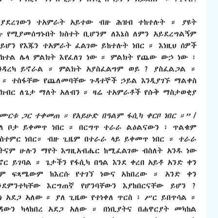
 ያደረገውን ተአምራት አይተው ብዙ ሕዝብ ተከተሉት ። ያዩት
 የሚያመሰግኑበት ክስተት ቢሆንም ለእኔስ ለምን አይደረግልኝም
ይሆን የእጁን ተአምራት ፈልገው ይከተሉት ነበር ። እነዚህ ሰዎች
ከተል ሌላ ምልክት እየፈለገ ነው ። ምልክት የጨው ውኃ ነው ፣
ንዳረካ ይኖራል ። ምልክት አያስፈልግም ወይ ? ያስፈልጋል ።
ን ። ተስፋቸው የጨለመባቸው ጉዳተኞች ኃይል እንዲያገኙ ማልቀስ
 ክብር ለጌታ ማለት አለብን ። ዛሬ ተአምራቶች የሱቅ ማስታወቂያ
ሙርቱ ጋር ተቀመጠ ። የአይሁድ በዓልም ፋሲካ ቀርቦ ነበር ።”
/
ያለ ቦታ ይቀመጥ ነበር ። በርግጥ ተራራ ልዕልናውን ፣ ጥልቁም
ስተምር ነበር። ብዙ ጊዜም በተራራ ላይ ይቀመጥ ነበር ። ተራራ
ስትናም ሁሉን ማየት እግዚአብሔር ከሚፈልገው ብስለት አንዱ ነው
ር ይገባል ። ጌታችን የፋሲካ በዓል እንደ ቀረበ አይቶ አንድ ቀን
ም ፍጻሜውም ከእርሱ የተገኘ ነውና አከበረው ። አንድ ቀን
ንደምንተካቸው እርግጠኛ የሆንባቸውን እያከበርናቸው ይሆን ?
አደጋ አለው ። ያለ ጊዜው የተነቀለ ጥርስ ፣ ሥር ይበጥሳል ።
ዳውን ካላከበረ አደጋ አለው ። በነቢያትና በሐዋርያት መካከል