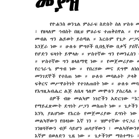
መያዝ
የዮሐንስ ወንጌል ምዕራፍ ስድስት ስለ ሦስቱ 
፣ የዘላለም ኅብስት በዚህ ምዕራፍ ተጠቅሰዋል ። 
መብል ግን ሕይወት ይሰጣል ። እርሱም የጌታ ሥጋ
እንጀራ ነው ። ሁለቱ ምግቦች ቢበሏቸው በቃኝ ያሰኛ
የሆድን ፍላጎት ይሞላሉ ። ሦስተኛው ግን የመንፈስን
። ሦስተኛው ግን ዘላለማዊ ነው ። የመጀመሪያው 
የርኅራኄ ምግብ ነው ። የበረሃው መና ደግሞ ለከ
መንገደኞች የተሰጠ ነው ። ሁለቱ መባልዕት ታላቅ
ፍቅርና መሥዋዕትነት የተገለጠበት ነው ። ሁለቱ መ
የእግዚአብሔር ልጅ ለቤዛ ዓለም መሞቱን ያስረዳል ።
ሰዎች ብዙ መልካም ነገሮችን አድርገው “እ
የማይፈጽሙት ደግነት ሥጋን መስጠት ነው ። ጌታችን
እንኳ ያልሆነው የእርሱ የመጀመሪያው ደግነት ነው
መልካቸውን የበላነው እኛ ነን ። ዝምተኛው ተናጋሪ
ገንዘባቸውን ብቻ ሳይሆን ጠባያቸውን ፣ መልካቸውንም
እኛም በወለድን ጊዜ ነው ። ጌታችንም ማስተማሩ 