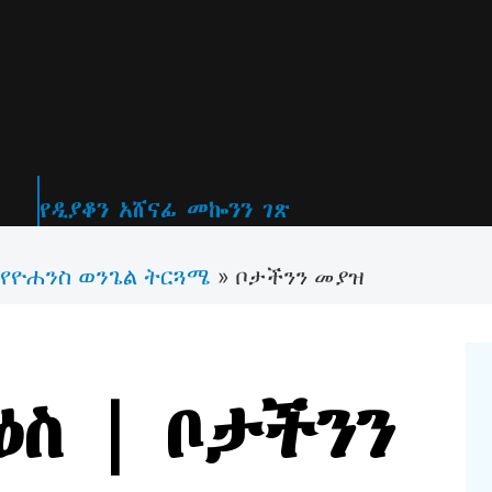
የዲያቆን አሸናፊ መኰንን ገጽ
የዮሐንስ ወንጌል ትርጓሜ
»
ቦታችንን መያዝ
ዕስ | ቦታችንን