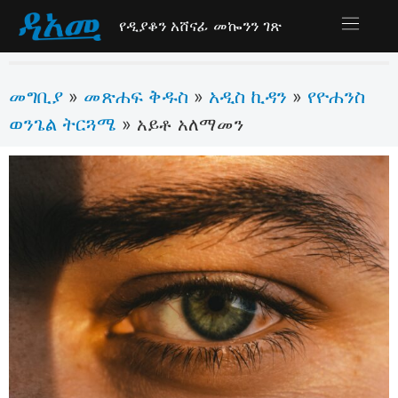
የዲያቆን አሸናፊ መኰንን ገጽ
መግቢያ
መጽሐፍ ቅዱስ
አዲስ ኪዳን
የዮሐንስ
»
»
»
ወንጌል ትርጓሜ
»
አይቶ አለማመን