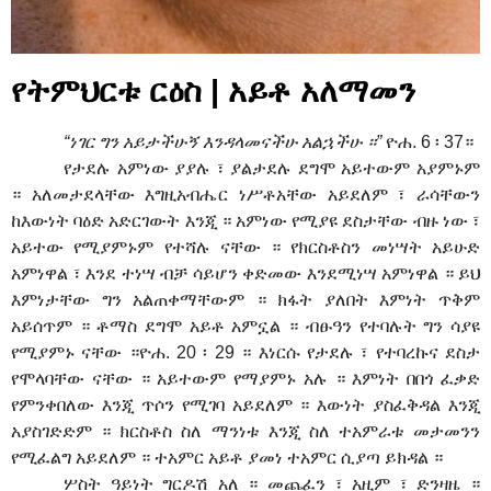
የትምህርቱ ርዕስ | አይቶ አለማመን
“ነገር ግን አይታችሁኝ እንዳላመናችሁ አልኋችሁ ።”
ዮሐ. 6 ፡ 37።
የታደሉ አምነው ያያሉ ፣ ያልታደሉ ደግሞ አይተውም አያምኑም
። አለመታደላቸው እግዚአብሔር ነሥቶአቸው አይደለም ፣ ራሳቸውን
ከእውነት ባዕድ አድርገውት እንጂ ። አምነው የሚያዩ ደስታቸው ብዙ ነው ፣
አይተው የሚያምኑም የተሻሉ ናቸው ። የክርስቶስን መነሣት አይሁድ
አምነዋል ፣ እንደ ተነሣ ብቻ ሳይሆን ቀድመው እንደሚነሣ አምነዋል ። ይህ
እምነታቸው ግን አልጠቀማቸውም ። ክፋት ያለበት እምነት ጥቅም
አይሰጥም ። ቶማስ ደግሞ አይቶ አምኗል ። ብፁዓን የተባሉት ግን ሳያዩ
የሚያምኑ ናቸው ።ዮሐ. 20 ፡ 29 ። እነርሱ የታደሉ ፣ የተባረኩና ደስታ
የሞላባቸው ናቸው ። አይተውም የማያምኑ አሉ ። እምነት በበጎ ፈቃድ
የምንቀበለው እንጂ ጥሶን የሚገባ አይደለም ። እውነት ያስፈቅዳል እንጂ
አያስገድድም ። ክርስቶስ ስለ ማንነቱ እንጂ ስለ ተአምራቱ መታመንን
የሚፈልግ አይደለም ። ተአምር አይቶ ያመነ ተአምር ሲያጣ ይክዳል ።
ሦስት ዓይነት ግርዶሽ አለ ። መጨፈን ፣ አዚም ፣ ድንዛዜ ።