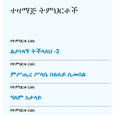
ተዛማጅ ትምህርቶች
የትምህርቱ ርዕስ
ልታነጻኝ ትችላለህ -3
የትምህርቱ ርዕስ
ምሥጢረ ሥላሴ በፀሐይ ሲመሰል
የትምህርቱ ርዕስ
ዓለም አታላይ
የትምህርቱ ርዕስ