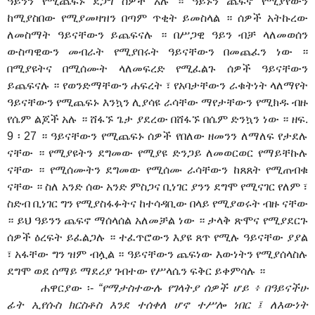
ዓይንን የሚጨፍኑ ደጋግ ሰዎች አሉ ። ዓይኑን ጨፍኖ የሚያየውን
ከሚያስበው የሚያመዛዝን በጣም ጥቂት ይመስላል ። ሰዎች አትኩረው
ለመስማት ዓይናቸውን ይጨፍናሉ ። በሥጋዊ ዓይን ብቻ ላለመወሰን
ውስጣዊውን መብራት የሚያበሩት ዓይናቸውን በመጨፈን ነው ።
በሚያዩትና በሚሰሙት ላለመፍረድ የሚፈልጉ ሰዎች ዓይናቸውን
ይጨፍናሉ ። የወንድማቸውን ሐፍረት ፣ የአባታቸውን ራቁትነት ላለማየት
ዓይናቸውን የሚጨፍኑ እንኳን ሊያሳዩ ራሳቸው ማየታቸውን የሚክዱ ብዙ
የሴም ልጆች አሉ ። ሸፋኙ ጌታ ያደረው በሸፋኙ በሴም ድንኳን ነው ። ዘፍ.
9 ፡ 27 ። ዓይናቸውን የሚጨፍኑ ሰዎች የበለው ዘመንን ለማለፍ የታደሉ
ናቸው ። የሚያዩትን ደግመው የሚያዩ ድንጋይ ለመወርወር የማይቸኩሉ
ናቸው ። የሚሰሙትን ደግመው የሚሰሙ ራሳቸውን ከጸጸት የሚጠብቁ
ናቸው ። ስለ አንድ ሰው አንድ ምስጋና ቢነገር ያንን ደግሞ የሚናገር የለም ፣
ስድብ ቢነገር ግን የሚያስፋፉትና ከተሳዳቢው በላይ የሚያወሩት ብዙ ናቸው
። ይህ ዓይንን ጨፍኖ ማሰላሰል አለመቻል ነው ። ታላቅ ጽሞና የሚያደርጉ
ሰዎች ዕረፍት ይፈልጋሉ ። ተፈጥሮውን እያዩ ጸጥ የሚሉ ዓይናቸው ያያል
፣ አፋቸው ግን ዝም ብሏል ። ዓይናቸውን ጨፍነው እውነትን የሚያሰላስሉ
ደግሞ ወደ ሰማይ ማደሪያ ገብተው የሥላሴን ፍቅር ይቀምሳሉ ።
ሐዋርያው ፡-
“
የማታስተውሉ የገላትያ ሰዎች ሆይ ፥ በዓይናችሁ
ፊት ኢየሱስ ክርስቶስ እንደ ተሰቀለ ሆኖ ተሥሎ ነበር ፤ ለእውነት