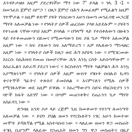
እንዳትታዘዙ አዚም ያደረገባችሁ ማን ነው ?”
ይላል ። ገላ. 3 ፡1 ።
በመንፈስ ጀምሮ በሥጋ ፣ በጸጋ ጀምሮ በሕግ ለመፈጸም የሚፈልግ አዚም
ገጥሞታል ። አዚም ቀድሞ ያዩት የነበረውን አሁን በመጣ መንፈሳዊ መጋረጃ
ማየት አለመቻል ነው ። የገላትያ ሰዎች ጨርሰው ያላዩ አይደሉም ። ያዩትን
የተነጠቁ ናቸው።ይህ አዚም ይባላል ። በዓላማ ላይ የተሰቀለውን በዙፋን
ላይ የተቀመጠውን በደመና የሚመጣውን ከፍ ያለ ጌታ ማየት አለመቻል
አዚም ነው ። ከፍ ያለውን ከፍ አለማድረግ ፣ አቻ የሌለውን ማነጻጸር
አዚም ነው ። የገላትያ ሰዎች ከጸጋ ወደ ሕግ እየሄዱ ነው ። የሚገርመው
እነርሱ ከአሕዛብ የመጡ በመሆናቸው ሕጉ እንኳ ርስት አይሰጣቸውም ።
እስራኤልን አድራሻ ያደረገ ነውና ። ክርስቶስን ማየት ካልቻልን ሕጉ እንኳ
አያማጽነንም ። የገላትያ ሰዎች አዚም ውስጥ የገቡት በብሉይ ኪዳን
ቀናተኞች ግፊትና ተጽእኖ ይመስላል ። እናምናለን የሚሉ ሰዎች
የሚገፉአቸው ወደ አዚም ይገባሉ ። ከአረማውያን ሰይፍ የክርስቲያን ነን
ባዮች ክፋት አደገኛ ነው ። በጣም መጠንቀቅና የጠራንን ጌታ ማየት
አስፈላጊ ነው ።
ድንዛዜ አንድ ቦታ ላይ ረጅም ጊዜ ከመቀመጥ የተነሣ ለመነሣት
አለመቻል ነው ። ይህን ያህል ዘመን የኖርኩለትን ነገር አሁን ከመተው
መሞት ይሻለኛል የሚል አስተሳሰብ ነው ። ላለፈው ዘመን ዋጋ መስጠት
ተገቢ ቢሆንም ላለፈው የኃጢአት ዘመን ግን ዋጋ መስጠትና በዚያ