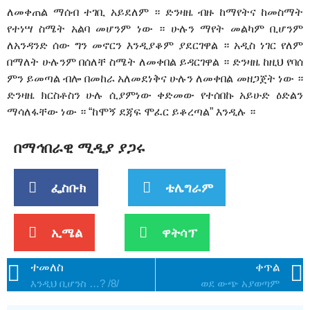
ለመቀጠል ማሰብ ተገቢ አይደለም ። ድንዛዜ ብዙ ከማየትና ከመስማት
የተነሣ ስሜት አልባ መሆንም ነው ። ሁሉን ማየት መልካም ቢሆንም
ለአንዳንድ ሰው ግን መኖርን እንዲያቆም ያደርገዋል ። አዲስ ነገር የለም
በማለት ሁሉንም በሰለቸ ስሜት ለመቀበል ይዳርገዋል ። ድንዛዜ ከዚህ የባሰ
ምን ይመጣል ብሎ በመከራ አለመደነቅና ሁሉን ለመቀበል መዘጋጀት ነው ።
ድንዛዜ ክርስቶስን ሁሉ ሲያምነው ቀድመው የተሰበኩ አይሁድ ዕድልን
ማሳለፋቸው ነው ። “ከሞኝ ደጃፍ ሞፈር ይቆረጣል” እንዲሉ ።
በማኅበራዊ ሚዲያ ያጋሩ
ፌስቡክ
ቴሌግራም
ኢሜል
ዋትሳፕ
ተመለስ
ቀጥል
እንዲህ ቢሆንስ …? /8/
ወደ ውጭ አያወጣም