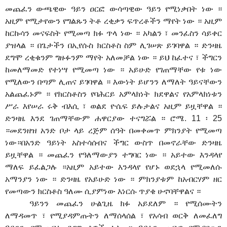
መጨፈን ውጫዊው ዓይን ዐርፎ ውሳጣዊው ዓይን የሚነቃበት ነው ።
አዚም የሚታየውን የግልጹን ትቶ ረቂቃን ፍጥረቶችን ማየት ነው ። አዚም
ከርኩሳን መናፍስት የሚመጣ ክፉ ጥላ ነው ። አካልን ፣ መንፈስን ሳይቀር
ያዝላል ። በጌታችን በኢየሱስ ክርስቶስ ስም ሊገሠጽ ይገባዋል ። ድንዛዜ
ደግሞ ረቂቁንም ግዙፉንም ማየት አለመቻል ነው ። ይህ ከፈተና ፣ ችግርን
ከመለማመድ የተነሣ የሚመጣ ነው ። አይሁድ የገጠማቸው የቱ ነው
የሚለውን በጣም ሊጠና ይገባዋል ። እውነት ይሆንን ለማለት ዓይናቸውን
አልጨፈኑም ። የክርስቶስን የባሕርይ አምላክነት ክደዋልና የአምላክነቱን
ሥራ እየሠራ ሩቅ ብእሲ ፣ ወልደ ዮሴፍ ይሉታልና አዚም ይዟቸዋል ።
ድንዛዜ እንደ ገጠማቸውም ሐዋርያው ተናግሯል ። ሮሜ. 11 ፡ 25
።መደንዘዝ አንድ ቦታ ላይ ረጅም ሰዓት በመቀመጥ ምክንያት የሚመጣ
ነው።በአንድ ዓይነት አስተሳሰብና ችግር ውስጥ በመኖራቸው ድንዛዜ
ይዟቸዋል ። መጨፈን የዓለማውያን ተግባር ነው ። አይተው እንዳላየ
ማለፍ ይፈልጋሉ ።አዚም አይተው እንዳላየ የሆኑ ወደኋላ የሚመለሱ
አማንያን ነው ። ድንዛዜ የአይሁድ ነው ። ምክንያቱም ከአብርሃም ዘር
የመጣውን ክርስቶስ ዓለሙ ሲያምነው እነርሱ ጥያቄ ሁኖባቸዋልና ።
ዓይንን መጨፈን ሁልጊዜ ክፉ አይደለም ። የሚሰሙትን
ለማዳመጥ ፣ የሚያዳምጡትን ለማሰላሰል ፣ የአሳብ ወርቅ ለመፈለግ