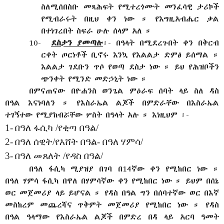
ስለሚሰበስቡ መጻሕፍት የሚተረጎሙት መንፈሳዊ ታሪኮች
የሚብራሩት በዚህ ቀን ነው ። የእግዚአብሔር ቃል
በተነገረበት ስፍራ ሁሉ ሰላም አለ ።
10-
ደስታን ያመጣሉ
፡- በዓላት በሚደረጉበት ቀን በቅርብ
ርቀት ጦርነቶች ቢኖሩ እንኳ የእልልታ ድምፅ ይሰማል ።
እልልታ ገደቡን ጥሶ የወጣ ደስታ ነው ። ይህ የሕዝቦችን
ጭንቀት የሚንድ መድኃኒት ነው ።
በምናጠናው በዮሐንስ ወንጌል ምዕራፍ ሰባት ላይ ስለ ዳስ
በዓል እናነባለን ። የእስራኤል ልጆች በምድራቸው በእስራኤል
ተገኝተው የሚያከብሯቸው ሦስት በዓላት አሉ ። እነዚህም ፡-
1-
በዓለ ፋሲካ /የቂጣ በዓል/
2-
በዓለ ሰዊት/የእሸት በዓል- በዓለ ሃምሳ/
3-
በዓለ መጸለት /የዳስ በዓል/
በዓለ ፋሲካ ሚያዝያ በገባ በ14ኛው ቀን የሚከበር ነው ።
በዓለ ሃምሳ ፋሲካ በዋለ በሃምሳኛው ቀን የሚከበር ነው ። ይህም በሰኔ
ወር መጀመሪያ ላይ ይሆናል ። የዳስ በዓል ግን በሰባተኛው ወር በእኛ
መስከረም መጨረሻና ጥቅምት መጀመሪያ የሚከበር ነው ። የዳስ
በዓል ዓላማው የእስራኤል ልጆች በምድረ በዳ ላይ አርባ ዓመት