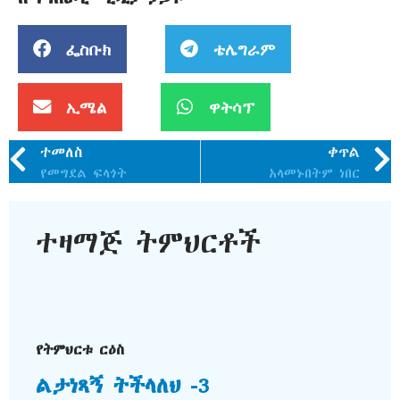
ፌስቡክ
ቴሌግራም
ኢሜል
ዋትሳፕ
ተመለስ
ቀጥል
የመግደል ፍላጎት
አላመኑበትም ነበር
ተዛማጅ ትምህርቶች
የትምህርቱ ርዕስ
ልታነጻኝ ትችላለህ -3