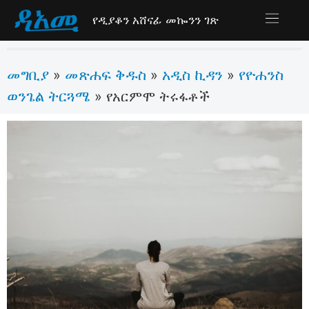
የዲያቆን አሸናፊ መኰንን ገጽ
መግቢያ
መጽሐፍ ቅዱስ
አዲስ ኪዳን
የዮሐንስ
»
»
»
ወንጌል ትርጓሜ
»
የአርምሞ ትሩፋቶች