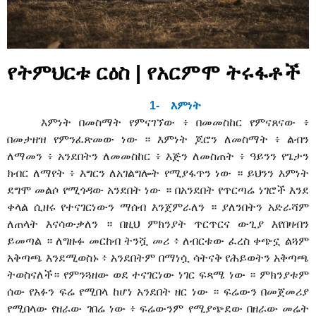
የትምህርቱ ርዕስ | የአርምሞ ትሩፋቶች
1-
እምነት
እምነት በመስማት የምናገኘው ፥ በመመስከር የምናጸናው ፥
በመታዘዝ የምንፈጽመው ነው ። እምነት ጆሮን ለመስማት ፥ ልብን
ለማመን ፥ አንደበትን ለመመስከር ፥ እጅን ለመስጠት ፥ ዓይንን የጌታን
ክብር ለማየት ፥ እግርን ለአገልግሎት የሚያፋጥን ነው ። ይህንን እምነት
ደግሞ መልሶ የሚጎዳው አንደበት ነው ። በአንደበት የጥርጣሬ ነገሮች እንደ
ቀላል ሲዘሩ የተናገርነውን ማሰብ እንጀምራለን ። ያለንበትን አድራሻም
ለጠላት እናሳውቃለን ። በዚህ ምክንያት ጥርጥርና ውጊያ እየበዛብን
ይመጣል ። ለግዙፉ መርከብ ትንሿ መሪ ፥ ለብርቱው ፈረስ ቀጭኗ ልጓም
አቅጣጫ እንደሚወስኑ ፥ አንደበትም በማነሷ ሳትናቅ የሕይወትን አቅጣጫ
ትወስናለች። የምንጓዘው ወደ ተናገርነው ነገር ፍጻሜ ነው ። ምክንያቱም
ሰው የአፉን ፍሬ የሚበላ ከሆነ አንደበት ዘር ነው ። ፍሬውን በመጀመሪያ
የሚበላው የዘራው ገበሬ ነው ፥ ፍሬውንም የሚያጭደው በዘራው መሬት