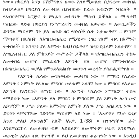
ነው። ዘካርያስ እንኳ በሽምግልና ዘመኑ እንደሚወልድ ሲነገረው መቀበል
ከብዶታል። ዘካርያስ ለመቀበል ቢከብደው ከፊቱ አብርሃም ነበረለት ።
የአብርሃምን እርጅና ፥ የሣራን መካንነት ማሰብ ይችላል ። ማጣቀሻ
የነበረው ጻድቁ ዘካርያስ የምሥራቹን መቀበል አቃተው ። እመቤታችን
ድንግል ማርያም ግን ያለ ወንድ ዘር የፀነሰች ሴት አታውቅም ። ምንም
ማጣቀሻ በሌለበት ለእግዚአብሔር የሚሳነው ነገር የለም ብላ በእምነት
ተቀበለች ። እንዲህ ያለ እምነት ከዚህ በፊትም ከዚህ በኋላም አልታየም ።
እግዚአብሔር ያለ ምክንያት መሥራት ይችላል ። የእግዚአብሔርን ተስፋ
ለመቀበል መያዣ የሚፈልጉ እምነት ያለ መያዣ የምንቀበለው
በእግዚአብሔር መቻል የምንደላደልበት መሆኑን መረዳት ያስፈልጋቸዋል ።
የእምነት ሌላው መገለጫው መታዘዝ ነው ። ምግባር የሌለው
እምነትና እምነት የሌለው ምግባር ሁለቱም አደገኛ ነው ። ምግባር የሌለው
እምነት የአንደበት ቁማር ነው ። እምነት የሌለው ምግባርም ተስፋ
የማይሰጥ ነው ።እምነት ያለ ምግባር ፥ ምግባርም ያለ እምነት ሌጣ ሁኖ
አይገኝም ። ሥራ ያለው እምነትና እምነት ያለው ሥራ አስፈላጊ ነው ።
ይህንን የምናገኘው በድንግል ማርያም ላይ ነው ።
“እነሆኝ፥ የጌታ ባሪያ
እንደ ቃልህ ይሁንልኝ”
አለች /ሉቃ. 1፥38/ ። በንጉሣቸው ፊት
እንደሚፎክሩ ለመታዘዝ ብቻ አይደለም ለመሞትም ዘራፍ እንደሚሉ
ሠራዊት አለሁ ብላ ተነሣች ። ይህ ለመታዘዝ ቆራጥነት ነው ። እንዲህ