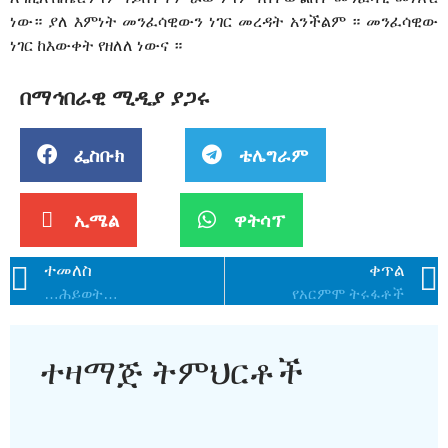
ነው። ያለ እምነት መንፈሳዊውን ነገር መረዳት አንችልም ። መንፈሳዊው
ነገር ከእውቀት የዘለለ ነውና ።
በማኅበራዊ ሚዲያ ያጋሩ
ፌስቡክ
ቴሌግራም
ኢሜል
ዋትሳፕ
ተመለስ
ቀጥል
…ሕይወት…
የአርምሞ ትሩፋቶች
ተዛማጅ ትምህርቶች