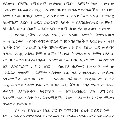
ያለውን በጅምር የማይቆም መታዘዝ የሚሰጥ እምነት ነው ። ድንግል
ማርያም በሕይወት ዘመኗ ሁሉ የደረሰባትን መከራ የተሸከመችው በዚህ ጽኑ
እምነት ነው ። በዚህ እምነቷ ሰማይና ምድር የማይችለውን ጌታ በማኅፀኗ
ለመሸከም እርሱ ከወደደ ይሁንልኝ አለች ። በእግዚአብሔር መቻልም
ለክርክሯ ድንበር ሰጠች ። ይህን አሳቡን ለማገልገል ያለ መቆጠብ ተነሣች ።
የእመቤታችን ድንግል ማርያም ሌላው እምነት ትንሣኤውን
መቀበሏ ነው። ቀራንዮ ተገኝታ ጥልቅ ኀዘኗን ገልጣለች ። አብረዋትም ብዙ
ሴቶች ነበሩ ። እነዚያ ሴቶች በሦስተኛው ቀን ሽቱ ይዘው ወደ መቃብሩ
ሲሄዱ እርሷ አልሄደችም ። ለምን ? ስንል ትንሣኤውን ታምን ስለነበር
ነው ። ከቅርብ ቤተሰብ በፊት ማንም ወደ መቃብር አይሄድም ። እርስዋ ግን
ልጇ እንደሚነሣ ታምን ነበር ። ስለዚህ ሕያውን ከሙታን መካከል
አልፈለገችውም ። እምነት ባለቀው ነገር ላይ እግዚአብሔር መጀመር
እንደሚችል መቀበል ነው ። ለእርሱ ከሕመም መጀመርም ከሞት
መጀመርም ሁለቱም ያው ነው ። ከእመቤታችን ከድንግል ማርያም ሁለት
ታላላቅ እምነቶችን እናገኛለን ። እግዚአብሔር ያለ ምክንያት
እንደሚሠራና ባለቀ ነገር እንደሚጀምር ነው ። እነዚህን ነገሮች ማመን
ከፍርሃት ያድናል ።
እምነት ከእግዚአብሔር ጋር የምንገናኝበት ረቂቅ ድልድይ ነው ።
እግዚአብሔርን የምናይበትና ሥራውን የምናስተውልበት መንፈሳዊ መነጽር