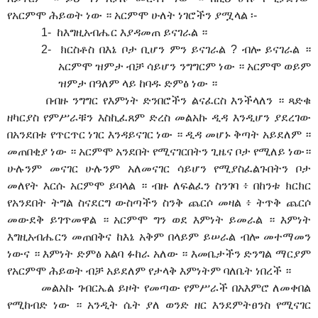
የአርምሞ ሕይወት ነው ። አርምሞ ሁለት ነገሮችን ያሟላል ፡-
1-
ከእግዚአብሔር እያዳመጠ ይናገራል ።
2-
ክርስቶስ በእኔ ቦታ ቢሆን ምን ይናገራል ? ብሎ ይናገራል ።
አርምሞ ዝምታ ብቻ ሳይሆን ንግግርም ነው ። አርምሞ ወይም
ዝምታ በዓለም ላይ ከባዱ ድምፅ ነው ።
በብዙ ንግግር የእምነት ድንበሮችን ልናፈርስ እንችላለን ። ጻድቁ
ዘካርያስ የምሥራቹን እስኪፈጸም ድረስ መልአኩ ዲዳ እንዲሆን ያደረገው
በአንደበቱ የጥርጥር ነገር እንዳይናገር ነው ። ዲዳ መሆኑ ቅጣት አይደለም ።
መጠበቂያ ነው ። አርምሞ አንደበት የሚናገርበትን ጊዜና ቦታ የሚለይ ነው።
ሁሉንም መናገር ሁሉንም አለመናገር ሳይሆን የሚያስፈልጉበትን ቦታ
መለየት እርሱ አርምሞ ይባላል ። ብዙ ለፍልፈን ስንገባ ፥ በከንቱ ክርክር
የአንደበት ትግል ስናደርግ ውስጣችን ስንቅ ጨርሶ መዛል ፥ ትጥቅ ጨርሶ
መውደቅ ይገጥመዋል ። አርምሞ ግን ወደ እምነት ይመራል ። እምነት
እግዚአብሔርን መጠበቅና ከእኔ አቅም በላይም ይሠራል ብሎ መተማመን
ነውና ። እምነት ድምፅ አልባ ፉከራ አለው ። እመቤታችን ድንግል ማርያም
የአርምሞ ሕይወት ብቻ አይደለም የታላቅ እምነትም ባለቤት ነበረች ።
መልአኩ ገብርኤል ይዞት የመጣው የምሥራች በአእምሮ ለመቀበል
የሚከብድ ነው ። አንዲት ሴት ያለ ወንድ ዘር እንደምትፀንስ የሚናገር