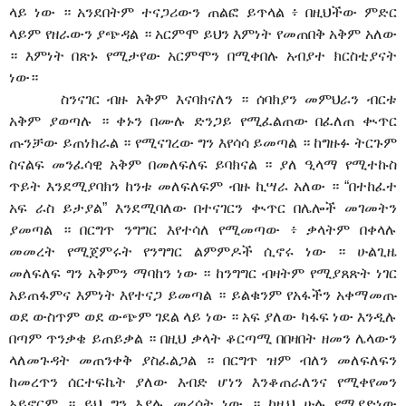
ላይ ነው ። አንደበትም ተናጋሪውን ጠልፎ ይጥላል ፥ በዚህችው ምድር
ላይም የዘራውን ያጭዳል ። አርምሞ ይህን እምነት የመጠበቅ አቅም አለው
። እምነት በጽኑ የሚታየው አርምሞን በሚቀበሉ አብያተ ክርስቲያናት
ነው።
ስንናገር ብዙ አቅም እናባክናለን ። ሰባክያን መምህራን ብርቱ
አቅም ያወጣሉ ። ቀኑን በሙሉ ድንጋይ የሚፈልጠው በፈለጠ ቊጥር
ጡንቻው ይጠነክራል ። የሚናገረው ግን እየሳሳ ይመጣል ። ከግዙፉ ትርጉም
ስናልፍ መንፈሳዊ አቅም በመለፍለፍ ይባክናል ። ያለ ዒላማ የሚተኩስ
ጥይት እንደሚያባክን ከንቱ መለፍለፍም ብዙ ኪሣራ አለው ። “በተከፈተ
አፍ ራስ ይታያል” እንደሚባለው በተናገርን ቊጥር በሌሎች መገመትን
ያመጣል ። በርግጥ ንግግር እየተሳለ የሚመጣው ፥ ቃላትም በቀላሉ
መመረት የሚጀምሩት የንግግር ልምምዶች ሲኖሩ ነው ። ሁልጊዜ
መለፍለፍ ግን አቅምን ማባከን ነው ። ከንግግር ብዛትም የሚያጸጽት ነገር
አይጠፋምና እምነት እየተናጋ ይመጣል ። ይልቁንም የአፋችን አቀማመጡ
ወደ ውስጥም ወደ ውጭም ገደል ላይ ነው ። አፍ ያለው ካፋፍ ነው እንዲሉ
በጣም ጥንቃቄ ይጠይቃል ። በዚህ ቃላት ቆርጣሚ በበዛበት ዘመን ሌላውን
ላለመጉዳት መጠንቀቅ ያስፈልጋል ። በርግጥ ዝም ብለን መለፍለፍን
ከመረጥን ሰርተፍኬት ያለው እብድ ሆነን እንቆጠራለንና የሚቀየመን
አይኖርም ። ይህ ግን እያሉ መረሳት ነው ። ከዚህ ሁሉ የሚያድነው