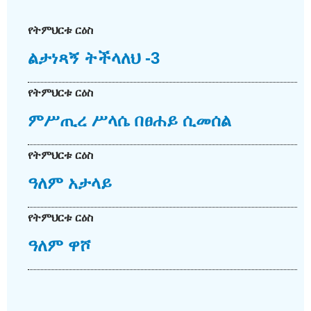
የትምህርቱ ርዕስ
ልታነጻኝ ትችላለህ -3
የትምህርቱ ርዕስ
ምሥጢረ ሥላሴ በፀሐይ ሲመሰል
የትምህርቱ ርዕስ
ዓለም አታላይ
የትምህርቱ ርዕስ
ዓለም ዋሾ