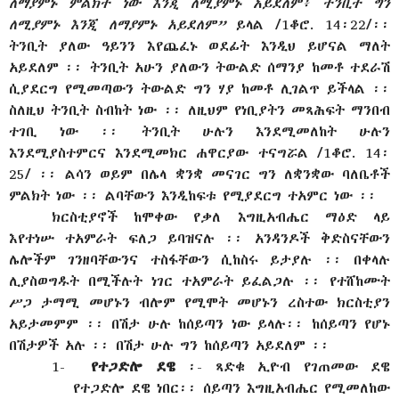
ለማያምኑ ምልክት ነው እንጂ ለሚያምኑ አይደለም፥ ትንቢት ግን
ለሚያምኑ እንጂ ለማያምኑ አይደለም”
ይላል /1ቆሮ. 14፡22/፡፡
ትንቢት ያለው ዓይንን እየጨፈኑ ወደፊት እንዲህ ይሆናል ማለት
አይደለም ፡፡ ትንቢት አሁን ያለውን ትውልድ ሰማንያ ከመቶ ተደራሽ
ሲያደርግ የሚመጣውን ትውልድ ግን ሃያ ከመቶ ሊገልጥ ይችላል ፡፡
ስለዚህ ትንቢት ስብከት ነው ፡፡ ለዚህም የነቢያትን መጻሕፍት ማንበብ
ተገቢ ነው ፡፡ ትንቢት ሁሉን እንደሚመለከት ሁሉን
እንደሚያስተምርና እንደሚመክር ሐዋርያው ተናግሯል /1ቆሮ. 14፡
25/ ፡፡ ልሳን ወይም በሌላ ቋንቋ መናገር ግን ለቋንቋው ባለቤቶች
ምልክት ነው ፡፡ ልባቸውን እንዲከፍቱ የሚያደርግ ተአምር ነው ፡፡
ክርስቲያኖች ከሞቀው የቃለ እግዚአብሔር ማዕድ ላይ
እየተነሡ ተአምራት ፍለጋ ይባዝናሉ ፡፡ አንዳንዶች ቅድስናቸውን
ሌሎችም ገንዘባቸውንና ተስፋቸውን ሲከስሩ ይታያሉ ፡፡ በቀላሉ
ሊያስወግዱት በሚችሉት ነገር ተአምራት ይፈልጋሉ ፡፡ የተሸከሙት
ሥጋ ታማሚ መሆኑን ብሎም የሚሞት መሆኑን ረስተው ክርስቲያን
አይታመምም ፡፡ በሽታ ሁሉ ከሰይጣን ነው ይላሉ፡፡ ከሰይጣን የሆኑ
በሽታዎች አሉ ፡፡ በሽታ ሁሉ ግን ከሰይጣን አይደለም ፡፡
1-
የተጋድሎ ደዌ
፡- ጻድቁ ኢዮብ የገጠመው ደዌ
የተጋድሎ ደዌ ነበር፡፡ ሰይጣን እግዚአብሔር የሚመለከው