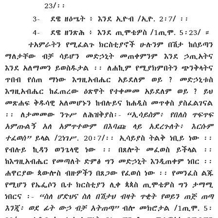
23/፡፡
3-
ደዌ
ዘዕሤት
፥
እንደ
ኢዮብ
/ኢዮ. 2፡7/ ፡፡
4-
ደዌ
ዘንጽሕ
፥
እንደ
ጢሞቴዎስ /1ጢሞ. 5፡23/
።
ተአምራትን የሚፈልጉ ክርስቲያኖች ሁሉንም በሽታ ከሰይጣን
ማለታቸው ብቻ ሳይሆን መድኃኒት መጠቀምንም እንደ ኃጢአትና
እንደ አለማመን ይወስዱታል ፡፡ ለሐኪም የሚያክምበትን ጭንቅላትና
ጥበብ የሰጠ ማነው እግዚአብሔር አይደለም ወይ ? መድኃኒቱስ
እግዚአብሔር ከፈጠረው ዕጽዋት የተቀመመ አይደለም ወይ ? ይህ
መጽሐፍ ቅዱሳዊ አለመሆኑን ከብሉይና ከሐዲስ መጥቀስ ያስፈልገናል
፡፡ ለታመመው ንጉሥ ለሕዝቅያስ፡-
“
ኢሳይስም፥ የበለስ ጥፍጥፍ
አምጡልኝ አለ አምጥተውም በእባጩ ላይ አደረጉለት፥ እርሱም
ተፈወሰ”
ይላል /2ነገሥ. 20፡7/፡፡ ኢሳይያስ ትልቅ ነቢይ ነው ፡፡
የብሉይ ኪዳን ወንጌላዊ ነው ፡፡ በጸሎት መፈወስ ይችላል ፡፡
ከእግዚአብሔር የመጣለት ድምፅ ግን መድኃኒት እንዲጠቀም ነበር ፡፡
ሐዋርያው ጳውሎስ ብዙዎችን በጸጋው የፈወሰ ነው ፡፡ የመንፈስ ልጁ
የሚሆን የኤፌሶን ቤተ ክርስቲያን ሊቀ ጳጳስ ጢሞቴዎስ ግን ታማሚ
ነበርና ፡-
“ስለ ሆድህና ስለ በሽታህ ብዛት ጥቂት የወይን ጠጅ ጠጣ
እንጂ፥ ወደ ፊት ውኃ ብቻ አትጠጣ”
ብሎ መክሮታል /1ጢሞ. 5፡