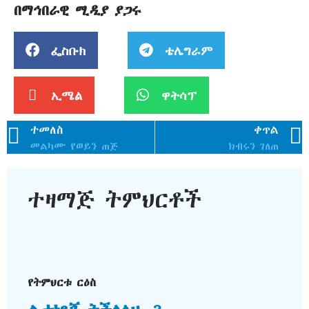
በማኅበራዊ ሚዲያ ያጋሩ
ፌስቡክ
ቴሌግራም
ኢሜል
ዋትሳፕ
ተመለስ
ቀጥል
መልካሙ የወይን ጠጅ
ክብሩን ገለጠ
ተዛማጅ ትምህርቶች
የትምህርቱ ርዕስ