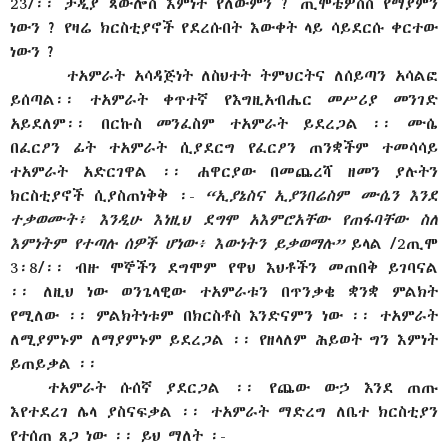
23/፡፡ ታዲያ ጳውሎስ እምነት የለውምን ? ጢሞቴዎስስ የማያምን
ነውን ? የዛሬ ክርስቲያኖች የደረሱበት እውቀት ላይ ሳይደርሱ ቀርተው
ነውን ?
ተአምራት አሳዳጅነት ለስህተት ትምህርትና ለሰይጣን አሳልፎ
ይሰጣል፡፡ ተአምራት ቀጥተኛ የእግዚአብሔር መሥሪያ መንገድ
አይደለም፡፡ በርኩስ መንፈስም ተአምራት ይደረጋል ፡፡ ሙሴ
በፈርዖን ፊት ተአምራት ሲያደርግ የፈርዖን ጠንቋችም ተመሳሳይ
ተአምራት አድርገዋል ፡፡ ሐዋርያው በመጨረሻ ዘመን ያሉትን
ክርስቲያኖች ሲያስጠነቅቅ ፡-
“ኢያኔስና ኢያንበሬስም ሙሴን እንደ
ተቃወሙት፥ እንዲሁ እነዚህ ደግሞ አእምሮአቸው የጠፋባቸው ስለ
እምነትም የተጣሉ ሰዎች ሆነው፥ እውነትን ይቃወማሉ”
ይላል /2ጢሞ
3፡8/፡፡ ብዙ ሞኞችን ደግሞም የዋህ እህቶችን መጠበቅ ይገባናል
፡፡ ለዚህ ነው ወንጌላዊው ተአምራቱን በጥንቃቄ ቋንቋ ምልክት
የሚለው ፡፡ ምልክትነቱም በክርስቶስ እንድናምን ነው ፡፡ ተአምራት
ለሚያምኑም ለማያምኑም ይደረጋል ፡፡ የዘላለም ሕይወት ግን እምነት
ይጠይቃል ፡፡
ተአምራት ሱሰኛ ያደርጋል ፡፡ የጨው ውኃ እንደ ጠጡ
እየተደረገ ሌላ ያስናፍቃል ፡፡ ተአምራት ማድረግ ለቤተ ክርስቲያን
የተሰጠ ጸጋ ነው ፡፡ ይህ ማለት ፡-