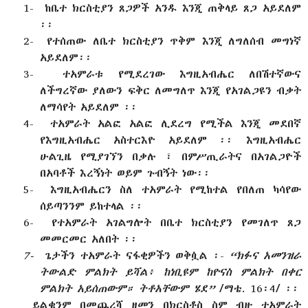
1-
ከቤተ ክርስቲያን ጸጋዎች አንዱ እንጂ ጠቅላይ ጸጋ አይደለም
፡፡
2-
የተሰጠው ለቤተ ክርስቲያን ጥቅም እንጂ ለግለሰብ መግነኛ
አይደለም፡፡
3-
ተአምራቱ የሚደረገው እግዚአብሔር ለበሽተኛውና
ለችግረኛው ያለውን ፍቅር ለመግለጥ እንጂ የአገልጋዩን ብቃት
ለማሳየት አይደለም ፡፡
4-
ተአምራት አልፎ አልፎ ሊደረግ የሚችል እንጂ መደበኛ
የእግዚአብሔር አስተርእዮ አይደለም ፡፡ እግዚአብሔር
ሁልጊዜ የሚያገኘን በቃሉ ፣ በምሥጢራትና በአገልጋዮች
በአባቶች እረኝነት ወይም ጉብኝት ነው፡፡
5-
እግዚአብሔርን ስለ ተአምራት የሚከተል የበለጠ ካሳየው
ሰይጣንንም ይከተላል ፡፡
6-
የተአምራት አገልግሎት በቤተ ክርስቲያን የመገለጥ ጸጋ
መመርመር አለበት ፡፡
7-
ጌታችን ተአምራት ናፋቂዎችን ወቅሷል ፡-
“
ክፉና አመንዝራ
ትውልድ ምልክት ይሻል፥ ከነቢዩም ከዮናስ ምልክት በቀር
ምልክት አይሰጠውም። ትቶአቸውም ሄደ”
/ማቴ. 16፡4/ ፡፡
ይልቁንም በመጨረሻ ዘመን በክርስቶስ ስም ብዙ ተአምራት