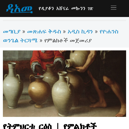
የዲያቆን አሸናፊ መኰንን ገጽ
መግቢያ
መጽሐፍ ቅዱስ
አዲስ ኪዳን
የዮሐንስ
»
»
»
ወንጌል ትርጓሜ
»
የምልክቶች መጀመሪያ
የትምህርቱ ርዕስ | የምልክቶች