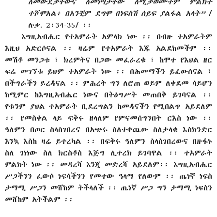
ለመውደቃቸውና ለመነሣታቸው ለሚቃወሙትም ምልክት
ተሾሞአል፥ በአንቺም ደግሞ በነፍስሽ ሰይፍ ያልፋል አላት”
/
ሉቃ. 2፡34-35/ ፡፡
እግዚአብሔር የተአምራት አምላክ ነው ፡፡ በብዙ ተአምራትም
እዚህ አድርሶናል ፡፡ ዛሬም የተአምራት እጁ አልደከመችም ፡፡
መሽቶ መንጋቱ ፣ ክረምትና በጋው መፈራረቁ ፣ ከሞተ የእህል ዘር
ፍሬ መገኘቱ ይህም ተአምራት ነው ፡፡ በሕመማችን ይፈውሰናል ፣
በችግራችን ይረዳናል ፡፡ ምሕረት ግን ለሮጠ ወይም ለቀደመ ሳይሆን
ከሚምር ከእግዚአብሔር ነውና በትዕግሥት መጠበቅ ይገባናል ፡፡
የቱንም ያህል ተአምራት ቢደረግልን ከመዳናችን የሚበልጥ አይደለም
፡፡ የመስቀል ላይ ፍቅሩ ዘላለም የምናመሰግንበት ርእስ ነው ፡፡
ዓለምን በጦር ስላስገበረና በአጭሩ ስለተቀጨው ስለታላቁ እስክንድር
እንኳ እስከ ዛሬ ይተረካል ፡፡ በፍቅሩ ዓለምን ስላስገበረውና በዙፋኑ
ስለ ገነነው ስለ ክርስቶስ እጅግ ሊተረክ ይገባዋል ፡፡ ተአምራት
ምልክት ነው ፡፡ መዳረሻ እንጂ መድረሻ አይደለም፡፡ እግዚአብሔር
ሥጋችንን ፈውሶ ነፍሳችንን የመተው ዓላማ የለውም ፡፡ ጤነኛ ነፍስ
ታማሚ ሥጋን መሸከም ትችላለች ፡፡ ጤነኛ ሥጋ ግን ታማሚ ነፍስን
መሸከም አትችልም ፡፡