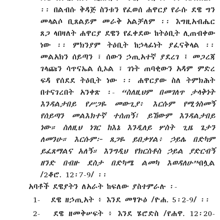
፡፡ በልብሱ ቅዳጅ ስንቱን የፈወሰ ሐዋርያ የራሱ ደዌ ግን
መላልሶ ቢጸልይም መራቅ አልቻለም ፡፡ እግዚአብሔር
ጸጋ ላበዛለት ሐዋርያ ደዌን የፈቀደው ከትዕቢት ሊጠብቀው
ነው ፡፡ ምክንያም ትዕቢት ከኃላፊነት ያፈናቅላል ፡፡
መልአክን ሰይጣን ፣ ሰውን ኃጢአተኛ ያደረገ ፤ መጋረጃ
ገላጩን ሳጥናኤል ሲኦል ፣ ገነት ጠባቂውን አዳም ምድረ
ፍዳ የሰደደ ትዕቢት ነው ፡፡ ሐዋርያው ስለ ትምክሕት
በተናገረበት አንቀጽ ፡-
“ስለዚህም በመገለጥ ታላቅነት
እንዳልታበይ የሥጋዬ መውጊያ፥ እርሱም የሚጎስመኝ
የሰይጣን መልእክተኛ ተሰጠኝ፤ ይኸውም እንዳልታበይ
ነው። ስለዚህ ነገር ከእኔ እንዲለይ ሦስት ጊዜ ጌታን
ለመንሁ። እርሱም፦ ጸጋዬ ይበቃሃል፥ ኃይሌ በድካም
ይፈጸማልና አለኝ። እንግዲህ የክርስቶስ ኃይል ያድርብኝ
ዘንድ በብዙ ደስታ በድካሜ ልመካ እወዳለሁ”
ብሏል
/2ቆሮ. 12፡7-9/ ፡፡
አባቶች ደዌያትን ለአራት ከፍለው ያስተምራሉ ፡-
1-
ደዌ
ዘኃጢአት
፥
እንደ
መፃጕዕ
/ዮሐ. 5፡2-9/ ፡፡
2-
ደዌ
ዘመቅሠፍት
፥
እንደ
ሄሮድስ
/የሐዋ. 12፡20-