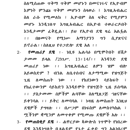
ስለሚሰጠው ጥቅማ ጥቅም መሆኑን በመናገሩና የኢዮብም
እምነት ምንጩ ጥቅም መሆኑን ስላወራ ፤ እግዚአብሔር
ስለ ራሱ የሚመለክ ፣ ኢዮብም ስለ ፍቅር የሚያምን
መሆኑ እንዲገለጥ እግዚአብሔር በኢዮብ ተወራርዶበት
እንዲታመም ፈቅዷል፡፡ ይህ የኢዮብ ደዌ ዛሬ አልፏል
፡፡ በዘመናት የሚነሡ አማንያንን ግን ሲያጽናና
ይኖራል፡፡ስለዚህ የተጋድሎ ደዌ አለ ፡፡
2-
የመጠሪያ ደዌ
፡- ነቢዩ ኤልሳዕ በሚሞትበት በሽታ
ታመመ ይላል /2ነገሥ. 13፡14/፡፡ አንዳንድ ደዌ
መጠሪያ ነው ፡፡ እግዚአብሔር ለምን ዝም ብሎ
አይወስድም ? ብንል ለቤተሰብና ለታማሚው የዝግጅት
ጊዜ ለመስጠት ነው ፡፡ የከደነውን ሳይከፍት ፣
የከፈተውንም ሳይከድን እንዳይሞት የዝግጅት ጊዜ ይሰጣል
፡፡ ያስታመሙ ሰዎችም ልባቸው ስለሚዘጋጅ ኀዘናቸው
ይቀንሳል ፡፡ ይቅር ለመባባል ፣ ኑዛዜ ለመስጠት እነዚህ
ደዌዎች ያግዛሉ ፡፡ በሥጋም በነፍስም ለመስተካከል ፣
ሟችንም ቋሚንም ለመጥቀም የሚመጡ ደዌዎች አሉ ፡፡
3-
የመጠበቂያ ደዌ
፡- ሐዋርያው ጳውሎስ ገጥሞት የነበረው
ደዌ እንዲነሣለት ቢጸልይም የጌታ ፈቃድ ግን አልነበረም