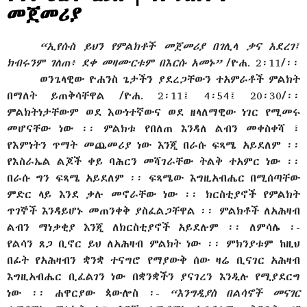
መጀመሪያ
“ኢየሱስ ይህን የምልክቶች መጀመሪያ በገሊላ ቃና አደረገ፤
ክብሩንም ገለጠ፥ ደቀ መዛሙርቱም በእርሱ አመኑ”
/ዮሐ. 2፡11/፡፡
ወንጌላዊው ዮሐንስ ጌታችን ያደረጋቸውን ተአምራቶች ምልክት
በማለት ይጠቅሳቸዋል /ዮሐ. 2፡11፤ 4፡54፤ 20፡30/፡፡
ምልክትነታቸውም ወደ እውነተኛውና ወደ ዘላለማዊው ነገር የሚመሩ
መሆናቸው ነው ፡፡ ምልክቱ የበለጠ እንዳለ ልብን መቀስቀሻ ፣
የእምነትን ጥማት መጨመሪያ ነው እንጂ በራሱ ፍጻሜ አይደለም ፡፡
የእስራኤል ልጆች ቀይ ባሕርን መሻገራቸው ትልቅ ተአምር ነው ፡፡
በራሱ ግን ፍጻሜ አይደለም ፡፡ ፍጻሜው እግዚአብሔር በሚሰጣቸው
ምድር ላይ እንደ ቃሉ መኖራቸው ነው ፡፡ ክርስቲያኖች የምልክት
ጥገኞች እንዳይሆኑ መጠንቀቅ ያስፈልጋቸዋል ፡፡ ምልክቶች ለአሕዛብ
ልብን ማነቃቂያ እንጂ ለክርስቲያኖች አይደሉም ፡፡ ለምሳሌ ፡-
የልሳን ጸጋ ቢኖር ይህ ለአሕዛብ ምልክት ነው ፡፡ ምክንያቱም ከዚህ
በፊት የአሕዛብን ቋንቋ ተናግሮ የማያውቅ ሰው ዛሬ ቢናገር አሕዛብ
እግዚአብሔር ቢፈልገን ነው በቋንቋችን ያናገረን እንዲሉ የሚያደርግ
ነው ፡፡ ሐዋርያው ጳውሎስ ፡-
“እንግዲያስ በልሳኖች መናገር