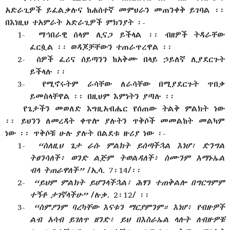
አድራጊዎች ይፈልቃሉና ከሐሰተኛ መምህራን መጠንቀቅ ይገባል ፡፡
በእነዚህ ተአምራት አድራጊዎች ምክንያት ፡-
1-
ማኅበራዊ ሰላም ሊናጋ ይችላል ፡፡ ብዘዎች ትዳራቸው
ፈርሷል ፡፡ ወዳጆቻቸውን ተጠራጥረዋል ፡፡
2-
ሰዎች ፈሪና ሰይጣንን ከአቅሙ በላይ ኃይለኛ ሊያደርጉት
ይችላሉ ፡፡
3-
የሚኖሩትም ራሳቸው ለራሳቸው በሚያደርጉት ጥበቃ
ይመስላቸዋል ፡፡ በዚህም እምነትን ያጣሉ ፡፡
የጌታችን መወለድ እግዚአብሔር የሰጠው ትልቅ ምልክት ነው
፡፡ ይህንን ለመረዳት ቀጥሎ ያሉትን ጥቅሶች መመልከት መልካም
ነው ፡፡ ጥቅሶቹ ሁሉ ያሉት በልደቱ ዙሪያ ነው ፡-
1-
“ስለዚህ ጌታ ራሱ ምልክት ይሰጣችኋል እነሆ፥ ድንግል
ትፀንሳለች፥ ወንድ ልጅም ትወልዳለች፥ ስሙንም አማኑኤል
ብላ ትጠራዋለች”
/ኢሳ. 7፡14/፡፡
2-
“ይህም ምልክት ይሆንላችኋል፤ ሕፃን ተጠቅልሎ በግርግምም
ተኝቶ ታገኛላችሁ”
/ሉቃ. 2፡12/ ፡፡
3-
“ስምዖንም ባረካቸው እናቱን ማርያምንም። እነሆ፥ የብዙዎች
ልብ አሳብ ይገለጥ ዘንድ፥ ይህ በእስራኤል ላሉት ለብዙዎቹ