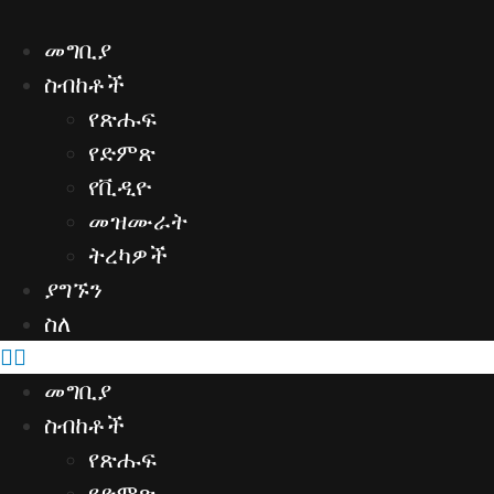
Skip
to
መግቢያ
content
ስብከቶች
የጽሑፍ
የድምጽ
የቪዲዮ
መዝሙራት
ትረካዎች
ያግኙን
ስለ
መግቢያ
ስብከቶች
የጽሑፍ
የድምጽ