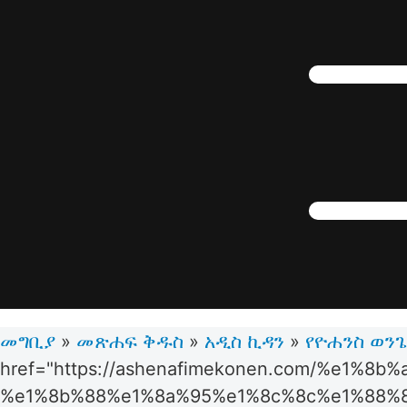
መግቢያ
መጽሐፍ ቅዱስ
አዲስ ኪዳን
የዮሐንስ ወን
»
»
»
href="https://ashenafimekonen.com/%e1%
%e1%8b%88%e1%8a%95%e1%8c%8c%e1%88%8d