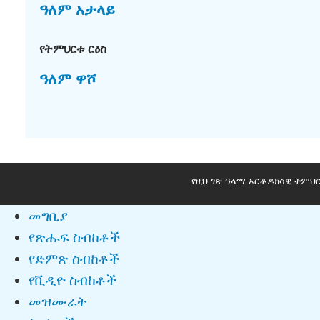
ዓለም አታላይ
የትምህርቱ ርዕስ
ዓለም ዋሾ
የዚህ ገጽ ዓላማ ኦርቶዶክሳዊ ትምህ
መግቢያ
የጽሑፍ ስብከቶች
የድምጽ ስብከቶች
የቪዲዮ ስብከቶች
መዝሙራት