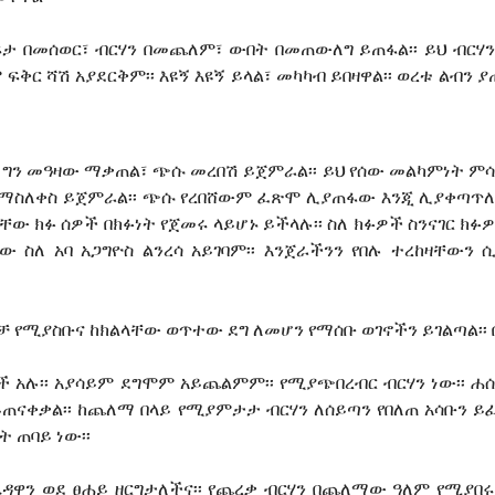
ፍታ በመሰወር፣ ብርሃን በመጨለም፣ ውበት በመጠውለግ ይጠፋል፡፡ ይህ ብርሃ
 ፍቅር ሻሽ አያደርቅም፡፡ እዩኝ እዩኝ ይላል፣ መካካብ ይበዛዋል፡፡ ወረቱ ልብን 
ቀ ግን መዓዛው ማቃጠል፣ ጭሱ መረበሽ ይጀምራል፡፡ ይህ የሰው መልካምነት ምሳሌ
ማስለቀስ ይጀምራል፡፡ ጭሱ የረበሸውም ፈጽሞ ሊያጠፋው እንጂ ሊያቀጣጥለው
ያቸው ክፉ ሰዎች በክፉነት የጀመሩ ላይሆኑ ይችላሉ፡፡ ስለ ክፉዎች ስንናገር ክፉ
ፋው ስለ አባ አጋግዮስ ልንረሳ አይገባም፡፡ እንጀራችንን የበሉ ተረከዛቸውን
ብቻ የሚያስቡና ከክልላቸው ወጥተው ደግ ለመሆን የማሰቡ ወገኖችን ይገልጣል፡፡
ሉ፡፡ አያሳይም ደግሞም አይጨልምም፡፡ የሚያጭበረብር ብርሃን ነው፡፡ ሐሰ
ናቀቃል፡፡ ከጨለማ በላይ የሚያምታታ ብርሃን ለሰይጣን የበለጠ አሳቡን ይፈ
ት ጠባይ ነው፡፡
ሌዳዋን ወደ ፀሐይ ዘርግታለችና፡፡ የጨረቃ ብርሃን በጨለማው ዓለም የሚያበሩ 