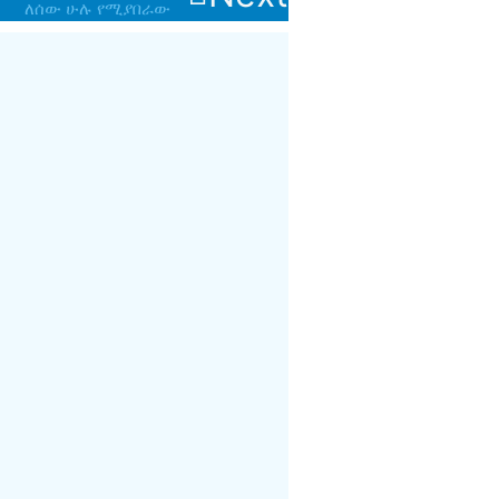
ለሰው ሁሉ የሚያበራው