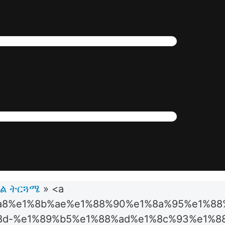
ጌል ትርጓሜ
»
<a
8b%a8%e1%8b%ae%e1%88%90%e1%8a%95%e1%88
-%e1%89%b5%e1%88%ad%e1%8c%93%e1%88%9c