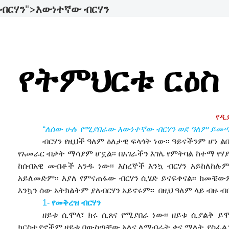
ብርሃን
">
እውነተኛው ብርሃን
የትምህርቱ ርዕስ 
የዲ
“ለሰው ሁሉ የሚያበራው እውነተኛው ብርሃን ወደ ዓለም ይመጣ
ብርሃን የዚህች ዓለም ዕለታዊ ፍላጎት ነው፡፡ ዓይናችንም ሆነ ል
የአመራር ብቃት ማሳያም ሆኗል፡፡ በአገራችን እገሌ የምትባል ከተማ የ
ከሰብአዊ መብቶች አንዱ ነው፡፡ እስረኞች እንኳ ብርሃን አይከለከሉ
አይለመድም፡፡ እያለ የምናጠፋው ብርሃን ሲሄድ ይናፍቀናል፡፡ ከመቼውም
እንኳን ሰው አትክልትም ያለብርሃን አይኖሩም፡፡ በዚህ ዓለም ላይ ብዙ ብርሃ
1-
የመቅረዝ ብርሃን
ዘይቱ ሲሞላ፣ ክሩ ሲጸና የሚያበራ ነው፡፡ ዘይቱ ሲያልቅ ይ
ክርስቲያኖችም ዘይቱ በውስጣቸው አለና ለማብራት ቀና ማለት ያስፈልጋ