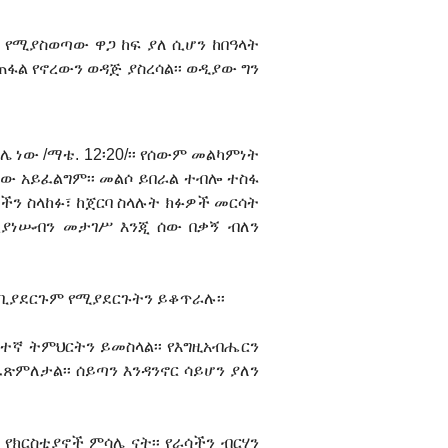
ን የሚያስወጣው ዋጋ ከፍ ያለ ሲሆን ከበዓላት
ያጠፋል የኖረውን ወዳጅ ያስረሳል፡፡ ወዲያው ግን
 ነው /ማቴ. 12፡20/፡፡ የሰውም መልካምነት
 አይፈልግም፡፡ መልሶ ይበራል ተብሎ ተስፋ
ዎችን ስላከፉ፣ ከጀርባ ስላሉት ክፉዎች መርሳት
 ሲያነሡብን መታገሥ እንጂ ሰው በቃኝ ብለን
 ቢያደርጉም የሚያደርጉትን ይቆጥራሉ፡፡
ተኛ ትምህርትን ይመስላል፡፡ የእግዚአብሔርን
ጽምለታል፡፡ ሰይጣን እንዳንኖር ሳይሆን ያለን
የክርስቲያኖች ምሳሌ ናት፡፡ የራሳችን ብርሃን