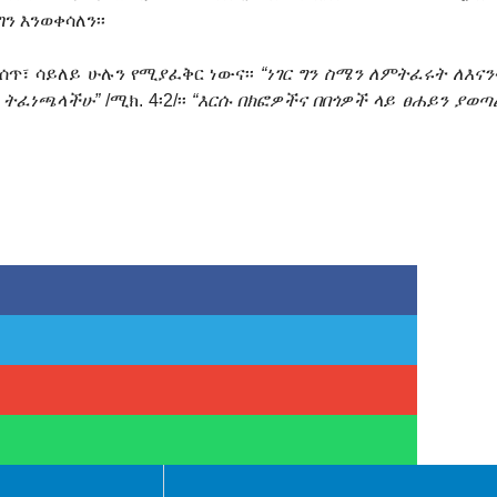
ን እንወቀሳለን፡፡
ሚሰጥ፣ ሳይለይ ሁሉን የሚያፈቅር ነውና፡፡
“
ነገር ግን ስሜን ለምትፈሩት ለእ
ሳ ትፈነጫላችሁ”
/ሚክ. 4፡2/፡፡
“እርሱ በክፎዎችና በበጎዎች ላይ ፀሐይን ያወ