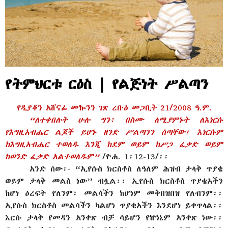
የትምህርቱ ርዕስ |
የልጅነት ሥልጣን
የዲያቆን አሸናፊ መኰንን ገጽ ረቡዕ መጋቢት 21/2008 ዓ.ም.
“ለተቀበሉት ሁሉ ግን፥ በስሙ ለሚያምኑት ለእነርሱ
የእግዚአብሔር ልጆች ይሆኑ ዘንድ ሥልጣንን ሰጣቸው፤ እነርሱም
ከእግዚአብሔር ተወለዱ እንጂ ከደም ወይም ከሥጋ ፈቃድ ወይም
ከወንድ ፈቃድ አልተወለዱም”
/ዮሐ. 1፡12-13/፡፡
አንድ ሰው፡- “ኢየሱስ ክርስቶስ ለዓለም ሕዝብ ታላቅ ጥያቄ
ወይም ታላቅ መልስ ነው” ብሏል፡፡ ኢየሱስ ክርስቶስ ጥያቄአችን
ከሆነ ዕረፍት የለንም፣ መልሳችን ከሆነም መቅበዝበዝ የለብንም፡፡
ኢየሱስ ክርስቶስ መልሳችን ካልሆነ ጥያቄአችን እንደሆነ ይቀጥላል፡፡
እርሱ ታላቅ የመዳን አንቀጽ ብቻ ሳይሆን የኵነኔም አንቀጽ ነው፡፡