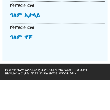
የትምህርቱ ርዕስ
ዓለም አታላይ
የትምህርቱ ርዕስ
ዓለም ዋሾ
የዚህ ገጽ ዓላማ ኦርቶዶክሳዊ ትምህርቶችን ማስተላለፍ፣ ትውልድን
በእግዚአብሔር ቃል ማነጽና የተሻለ ዘመንን መናፈቅ ነው።