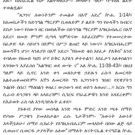
አሉ፡፡ ከእስራኤል ብቻ አልተወለደም፡፡ መላውን ዓለም ባማከለ ልደት
ተወልዷል፡፡
“ጸጋንና እውነትንም ተመልቶ በእኛ አደረ”
/ዮሐ. 1፡14/፡፡
ከእመቤታችን ከድንግል ማርያም ቢወለድም ያ ልደት ግን የሁላችን ክብርና
ደስታ ነው፡፡ የሰውን ዘር በወከለችው በድንግል ማርያም እግዚአብሔር በእኛ
አደረ፡፡ ዘመድ ምንም ቢጣላ ዝምድናው አይፈርስም፡፡ የተመሠረተው
በፈቃድ ላይ ሳይሆን በደምና በሥጋ ቋጠሮ ላይ ነውና፡፡ እግዚአብሔርም
ዘመዳችን ሆነ፡፡ ላንለያይ በእኛ አደረ፡፡ “የዘመድ ቄስ እየፈታ ያለቅስ” እንደ
ተባለው የዘመድ ካህን ሆኖ ይቅር እያለን ቃተተልን፣ እየፈታን አለቀሰልን፡፡
እንባውን እያፈሰሰ “አልዓዛር ወደ ውጭ ና” አለ /ዮሐ. 11፡38-43/፡፡ በዚህ
ዓለም ላይ ሲኖር አንድ ቀን መለኮታዊ ኃይሉን ራሱን ለመርዳት
አልተጠቀመበትም፡፡ እኛን ለመርዳት ግን አጋንንትን ገሰጸ፣ የደዌያትን
ጉልበት ሰበረ፣ ማዕበልን ቀዘፈ፣ ውኃውን ወደ ወይን ለወጠ፣…፡፡ እርሱ ግን
ሲራብ ድንጋዩን ዳቦ አላደረገም፣ ሲገረፍ የገራፊዎቹን ክንድ አላደረቀም፣
የሕይወት ራስ ሳለ እንዲገድሉት ፈቀደ፡፡
ያዕቆብ ያየው መሰላል አንድ ጫፉ ምድር አንድ ጫፉ ሰማይ
የነካው ሥጋዌን ያመለክታል፡፡ ራሱ ጌታችንም፡-
“እውነት እውነት
እላችኋለሁ፥ ሰማይ ሲከፈት የእግዚአብሔርም መላእክት በሰው ልጅ ላይ
ሲወጡና ሲወርዱ ታያላችሁ አለው”
በማለት ለናትናኤል ተናግሯል
/ዮሐ.