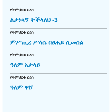
የትምህርቱ ርዕስ
ልታነጻኝ ትችላለህ -3
የትምህርቱ ርዕስ
ምሥጢረ ሥላሴ በፀሐይ ሲመሰል
የትምህርቱ ርዕስ
ዓለም አታላይ
የትምህርቱ ርዕስ
ዓለም ዋሾ