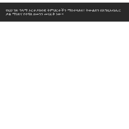
የዚህ ገጽ ዓላማ ኦርቶዶክሳዊ ትምህርቶችን ማስተላለፍ፣ ትውልድን በእግዚአብሔር
ቃል ማነጽና የተሻለ ዘመንን መናፈቅ ነው።