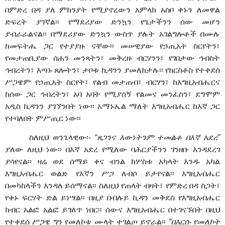
በምድረ በዳ ያለ ምክንያት የሚያኖረውን አምላክ አስቦ ቀኑን ለመዋል
ድፍረት ያገኛል፡፡ የማደሪያው ድንኳን የጌታችንን ሰው መሆን
ያብራራልናል፡፡ በማደሪያው ድንኳን ውስጥ ያሉት አገልግሎቶች በሙሉ
ከመፍትሔ ጋር የተያያዙ ናቸው፡፡ መሠዊያው የኃጢአት ስርየትን፣
የመታጠቢያው ሰሐን መንጻትን፣ መቅረዙ ብርሃንን፣ የገበታው ኅብስት
ኅብረትን፣ እጣኑ ጸሎትን፣ ታቦቱ ኪዳንን ያመለክታሉ፡፡ የክርስቶስ የተቀደሰ
ሥጋዌም የኃጢአት ስርየት፣ የልብ መታጠብ፣ ብርሃን፣ ከእግዚአብሔርና
ከሰው ጋር ኅብረትን፣ አባ አባት የሚያሰኝ የልመና መንፈስን፣ ደግሞም
አዲስ ኪዳንን ያገኘንበት ነው፡፡ አማኑኤል ማለት እግዚአብሔር ከእኛ ጋር
የተባለበት ምሥጢር ነው፡፡
ስለዚህ ወንጌላዊው፡-
“ጸጋንና እውነትንም ተመልቶ በእኛ አደረ”
ያለው ለዚህ ነው፡፡ በእኛ አደረ የሚለው ባሕርያችንን ገንዘቡ እንዳደረገ
ያሳየናል፡፡ ዛሬ ወደ ሰማይ ቀና ብንል ከሦስቱ አካላት እንዱ አካል
እግዚአብሔር ወልድ የእኛን ሥጋ ለብሶ ይታየናል፡፡ እግዚአብሔር
በመካከላችን እንዳለ ይሰማናል፡፡ ስለዚህ የጠላት ብዛት፣ የምድረ በዳ ስጋት፣
የቀኑ ፍርሃት ድል ይነሣል፡፡ በዚያ በብሉይ ኪዳን መቅደስ የእግዚአብሔር
ክብር አልፎ አልፎ ይገለጥ ነበር፡፡ ሰውና እግዚአብሔር በተገናኙበት በዚህ
የተቀደሰ ሥጋዌ ግን የመለኮቱ ሙላት ተገልጦ ይኖራል፡፡
“በእርሱ የመለኮት