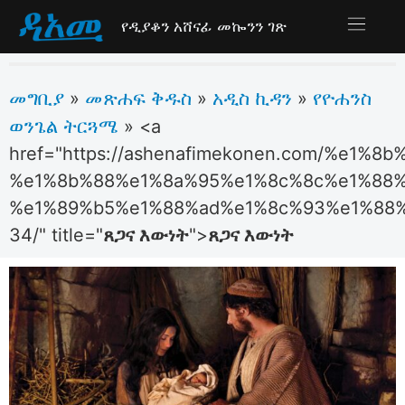
የዲያቆን አሸናፊ መኰንን ገጽ
መግቢያ
መጽሐፍ ቅዱስ
አዲስ ኪዳን
የዮሐንስ
»
»
»
ወንጌል ትርጓሜ
»
<a
href="https://ashenafimekonen.com/%e1
%e1%8b%88%e1%8a%95%e1%8c%8c%e1%88%
%e1%89%b5%e1%88%ad%e1%8c%93%e1%88%
34/" title="
ጸጋና እውነት
">
ጸጋና እውነት