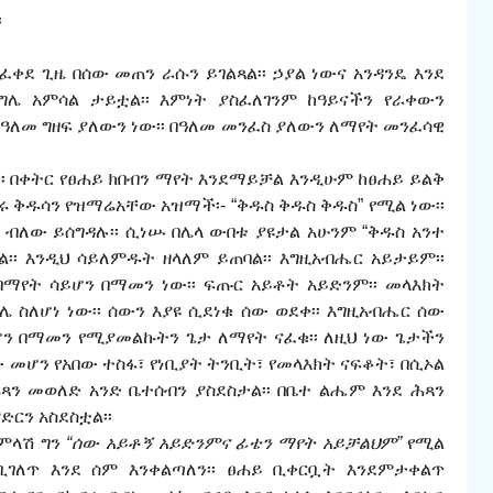
፡
ፈቀደ ጊዜ በሰው መጠን ራሱን ይገልጻል፡፡ ኃያል ነውና አንዳንዴ እንደ
ግሌ አምሳል ታይቷል፡፡ እምነት ያስፈለገንም ከዓይናችን የራቀውን
በዓለመ ግዘፍ ያለውን ነው፡፡ በዓለመ መንፈስ ያለውን ለማየት መንፈሳዊ
፡ በቀትር የፀሐይ ክበብን ማየት እንደማይቻል እንዲሁም ከፀሐይ ይልቅ
 ቅዱሳን የዝማሬአቸው አዝማች፡- “ቅዱስ ቅዱስ ቅዱስ” የሚል ነው፡፡
” ብለው ይሰግዳሉ፡፡ ሲነሡ በሌላ ውበቱ ያዩታል አሁንም “ቅዱስ አንተ
ታል፡፡ እንዲህ ሳይለምዱት ዘላለም ይጠባል፡፡ እግዚአብሔር አይታይም፡፡
ማየት ሳይሆን በማመን ነው፡፡ ፍጡር አይቶት አይድንም፡፡ መላእክት
ስለሆነ ነው፡፡ ሰውን እያዩ ሲደነቁ ሰው ወደቀ፡፡ እግዚአብሔር ሰው
ሆን በማመን የሚያመልኩትን ጌታ ለማየት ናፈቁ፡፡ ለዚህ ነው ጌታችን
ው መሆን የአበው ተስፋ፣ የነቢያት ትንቢት፣ የመላእክት ናፍቆት፣ በሲኦል
 ሕጻን መወለድ አንድ ቤተሰብን ያስደስታል፡፡ በቤተ ልሔም እንደ ሕጻን
ድርን አስደስቷል፡፡
 ምላሽ ግን
“ሰው አይቶኝ አይድንምና ፊቴን ማየት አይቻልህም”
የሚል
ሩ ቢገለጥ እንደ ሰም እንቀልጣለን፡፡ ፀሐይ ቢቀርቧት እንደምታቀልጥ