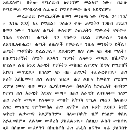
አይደለም፣ በቅጡ የሚሰድብ ከተገኘም መልካም ነው። በራሱ
የማይመራ ማኅበረሰብ ሲፈጠር የሚያቆመው ሕግ አይኖርም።
መፈራረድ የመጨረሻው ዘመን መገለጫ ነው /ማቴ. 24፡10/
። እገሌ እንጂ እኔ የማይል፣ ንስሐን ጥሎ ሐሜትን ገንዘብ ያደረገ
ዘመን ነው። ንስሐና ሐሜት ሁለቱም ኃጢአትን ማውራት ናቸው።
ንስሐ የራስን፣ ሐሜት ግን የሰውን በደል ያወራል። ንስሐ
ለእግዚአብሔር፣ ሐሜት ለሌሎች ያወራል። ንስሐ መንጻትን ይሻል፣
ሐሜት ማቆሸሽን ይፈልጋል። ይልቁንም ዘሎ ሰው ላይ ቁብ ማለት፣
በቡድንነተኝነት ስሜት አንዱን ማንሣት ሌላውን መጣል በሽታችን
ሆኗል። ልክ እንደ አራዊት ያገኙትን መስበር ልምድና ጀግና የሚያሰኝ
እየሆነ መጥቷል። በዓለም ላይ ብዙ ሕግጋት ተፈራርቀዋል። ሕገ
ኦሪት እስኪመጣ ሕገ ልቡና ነበረ። ሕገ ልቡና ከውስጥ የሚሰማ
ድምፅ ነውና ብዙ ወገን ሊያስተውለው ስላልቻለ ከኃጢአት ብዛትም
የተነሣ ሕገ አራዊት እየጸና መጣ። በሕገ አራዊት ለተበላላው ዓለም
ሕገ ኦሪት መጣ። የሌላውን መብት አትንካ የሚል የዛሬን ስልጡን
አገር መገለጫ የምትመስል ሕግ ጸናች። ሕገ ኦሪት ገደብን እንጂ
ፍቅርን ልታመጣ አልቻለችም። ባለመነካካት ብቻ የዓለም ቁስል
አይፈወስም። ለሌላው መቆረስ ያስፈልጋል። ስለዚህ ራሱን መስቀል
ላይ በሰጠው መሪያችን በክርስቶስ ሕገ ሐዲስ ጸናች። ዛሬ ያለንበት