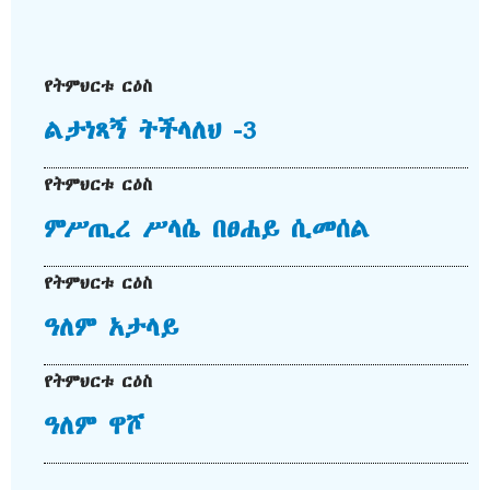
የትምህርቱ ርዕስ
ልታነጻኝ ትችላለህ -3
የትምህርቱ ርዕስ
ምሥጢረ ሥላሴ በፀሐይ ሲመሰል
የትምህርቱ ርዕስ
ዓለም አታላይ
የትምህርቱ ርዕስ
ዓለም ዋሾ