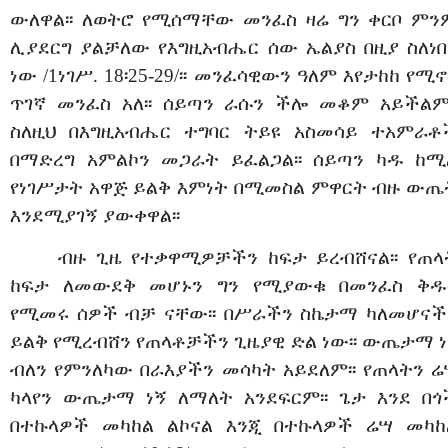
ውለዋል፡፡ ለወትሮ የሚሰማቸው መንፈስ ዛሬ ግን ቀርቦ ምን
ሊያደርግ ያልቻለው የእግዚአብሔር ሰው ኤልያስ በዚያ ስለነበ
ነው /1ነገሥ. 18፡25-29/፡፡ መንፈሳዊውን ዓለም እየታከከ የሚኖ
ጥገኛ መንፈስ አለ፡፡ ሰይጣን ራሱን ችሎ መቆም አይችልም፡
ስለዚህ በእግዚአብሔር ተግባር ትይዩ አስመሳይ ተአምራቶ
በማድረግ አምልኮን መጋራት ይፈልጋል፡፡ ሰይጣን ካዱ ከሚ
የነገሥታት አዋጅ ይልቅ እምነት በሚመስል ምዋርት ብዙ ውጤ
እንደሚያገኝ ያውቀዋል፡፡
ብዙ ጊዜ የተቃዋሚዎቻችን ከፍታ ይረብሸናል፡፡ የጠላ
ከፍታ ለመውደቅ መሆኑን ግን የሚያውቁ በመንፈስ ቅዱ
የሚመሩ ሰዎች ብቻ ናቸው፡፡ በሥራችን ስኬታማ ካለመሆናች
ይልቅ የሚረብሸን የጠላቶቻችን ጊዜያዊ ድል ነው፡፡ ውጤታማ ነ
ብለን የምንለካው በራእያችን መሳካት አይደለም፡፡ የጠላትን ሬ
ካላየን ውጤታማ ነኝ ለማለት አንደፍርም፡፡ ጌታ እንደ በጎ
በተኩላዎች መካከል ልኮናል እንጂ በተኩላዎች ሬሣ መካከ