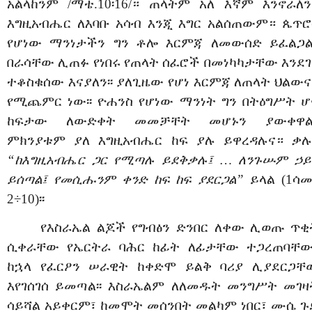
አልላከንም /ማቴ.10፡16/። ጠላትም አለ እኛም እንኖራለን
እግዚአብሔር ለእባቡ አሳብ እንጂ እግር አልሰጠውም። ጴጥሮ
የሆነው ማንነታችን ግን ቶሎ እርምጃ ለመውሰድ ይፈልጋል፡
በራሳቸው ሊጠፉ የነበሩ የጠላት ሰፈሮች በመነካካታቸው እንደገ
ተቆስቁሰው እናያለን፡፡ ያለጊዜው የሆነ እርምጃ ለጠላት ህልውና
የሚጨምር ነው፡፡ ዮሐንስ የሆነው ማንነት ግን በትዕግሥት ሆ
ከፍታው ለውድቀት መመቻቸት መሆኑን ያውቀዋል፡
ምክንያቱም ያለ እግዚአብሔር ከፍ ያሉ ይዋረዳሉና። ቃሉ፡
“ከእግዚአብሔር ጋር የሚጣሉ ይደቅቃሉ፤ … ለንጉሡም ኃይ
ይሰጣል፤ የመሲሑንም ቀንድ ከፍ ከፍ ያደርጋል”
ይላል (1ሳሙ
2÷10)፡፡
የእስራኤል ልጆች የግብፅን ድንበር ለቀው ሊወጡ ጥቂ
ሲቀራቸው የኤርትራ ባሕር ከፊት ለፊታቸው ተጋረጠባቸው፡
ከኋላ የፈርዖን ሠራዊት ከቀድሞ ይልቅ ባሪያ ሊያደርጋቸ
እየገሰገሰ ይመጣል፡፡ እስራኤልም ለለመዱት መንግሥት መገዛ
ሳይሻል አይቀርም፣ ከመሞት መሰንበት መልካም ነበር፣ ሙሴ ጉ