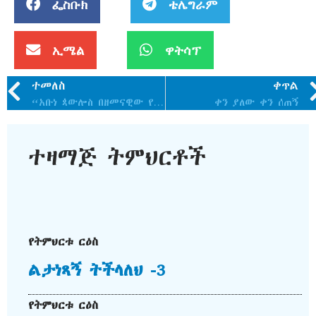
ፌስቡክ
ቴሌግራም
ኢሜል
ዋትሳፕ
ተመለስ
ቀጥል
“አቡነ ጳውሎስ በዘመናዊው የኢትዮጵያ ኦርቶዶክስ ቤተ ክርስቲያን ታሪክ ውስጥ አዲስ ምዕራፍ የከፈቱ አባት ናቸው”
ቀን ያለው ቀን ሰጠኝ
ተዛማጅ ትምህርቶች
የትምህርቱ ርዕስ
ልታነጻኝ ትችላለህ -3
የትምህርቱ ርዕስ