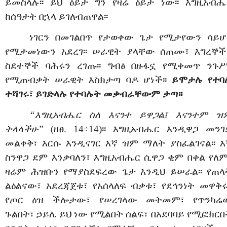
ይመስላሉ፡፡ ይህ ዕይታ ግን የዛሬ ዕይታ ነው፡፡ እግዚአብሔ
ከሰዓታት በኋላ ይገለብጠዋል፡፡
ነገርን በመገልበጥ የታወቀው ጌታ የሚታየውን ሳይሆ
የሚታመነውን አደረገ፡፡ ሠራዊት ያላቸው ሰጠሙ፣ እግረኞች
ስደተኞች ባሕሩን ረገጡ፡፡ ግብፅ በዙፋኗ የሚቀመጥ ንጉሥ
የሚጠብቃት ሠራዊት እስክታጣ ባዶ ሆነች፡፡
ይሞታሉ የተባ
ተሻገሩ፣ ይገድላሉ የተባሉት መቃብራቸውም ታጣ፡፡
“እግዚአብሔር ስለ እናንተ ይዋጋል፤ እናንተም ዝ
ትላላችሁ”
(ዘፀ. 14÷14)፡፡ እግዚአብሔር እንዲዋጋ መንገ
መልቀቅ፣ እርሱ እንዲናገር እኛ ዝም ማለት ያስፈልገናል፡፡ እ
ስንዋጋ ደም እንቃባለን፣ እግዚአብሔር ሲዋጋ ቂም በቀል የለም፡
ዛሬም ሕዝቡን የማያስደፍረው ጌታ እንዲህ ይሠራል፡፡ የጠላ
ልዕልናው፣ አደረጃጀቱ፣ የአሰላለፍ ብቃቱ፣ የደኅንነት መዋቅሩ
የጦር ዕዝ ችሎታው፣ የሠረገላው መትመም፣ የጥንካሬ
ጉልበት፣ ኃይሌ ይህ ነው የሚልበት ሰልፍ፣ በአደባባይ የሚፎክርበ