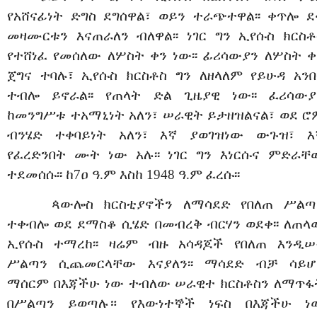
የአሸናፊነት ድግስ ደግሰዋል፣ ወይን ተራጭተዋል፡፡ ቀጥሎ ደ
መዛሙርቱን እናጠራለን ብለዋል፡፡ ነገር ግን ኢየሱስ ክርስቶ
የተሸነፈ የመሰለው ለሦስት ቀን ነው፡፡ ፊሪሳውያን ለሦስት ቀ
ጀግና ተባሉ፣ ኢየሱስ ክርስቶስ ግን ለዘላለም የይሁዳ አንበ
ተብሎ ይኖራል፡፡ የጠላት ድል ጊዜያዊ ነው፡፡ ፈሪሳውያ
ከመንግሥቱ ተአማኒነት አለን፣ ሠራዊት ይታዘዝልናል፣ ወደ ሮ
ብንሄድ ተቀባይነት አለን፣ እኛ ያወገዝነው ውጉዝ፣ እ
የፈረድንበት ሙት ነው አሉ፡፡ ነገር ግን እነርሱና ምድራቸ
ተደመሰሱ፡፡ ከ7ዐ ዓ.ም እስከ 1948 ዓ.ም ፈረሱ፡፡
ጳውሎስ ክርስቲያኖችን ለማሳደድ የበለጠ ሥልጣ
ተቀብሎ ወደ ደማስቆ ሲሄድ በመብረቅ ብርሃን ወደቀ፡፡ ለጠላ
ኢየሱስ ተማረከ፡፡ ዛሬም ብዙ አሳዳጆች የበለጠ እንዲሠ
ሥልጣን ሲጨመርላቸው እናያለን፡፡ ማሳደድ ብቻ ሳይሆ
ማሰርም በእጃችሁ ነው ተብለው ሠራዊተ ክርስቶስን ለማጥፋ
በሥልጣን ይወጣሉ። የእውነተኞች ነፍስ በእጃችሁ ነ