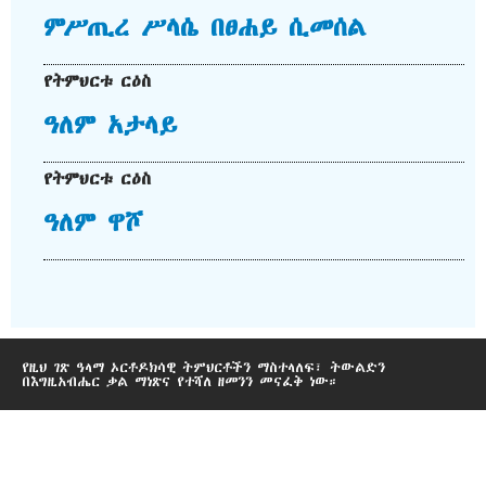
ምሥጢረ ሥላሴ በፀሐይ ሲመሰል
የትምህርቱ ርዕስ
ዓለም አታላይ
የትምህርቱ ርዕስ
ዓለም ዋሾ
የዚህ ገጽ ዓላማ ኦርቶዶክሳዊ ትምህርቶችን ማስተላለፍ፣ ትውልድን
በእግዚአብሔር ቃል ማነጽና የተሻለ ዘመንን መናፈቅ ነው።