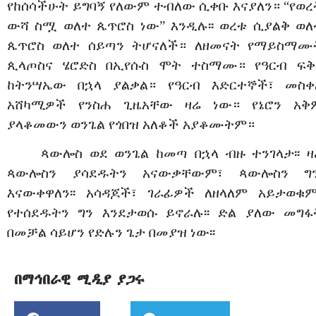
የከሰሳችሁት ይግባኝ የለውም ተብለው ሲቀቡ እናያለን። “የወረ
ውሻ ስሟ ወለተ ጴጥሮስ ነው” እንዲሉ፡፡ ወረቱ ሲያልቅ ወለ
ጴጥሮስ ወለተ ሰይጣን ትሆናለች። ለዘመናት የማይስማሙ
ጲላጦስና ሄሮድስ በኢየሱስ ሞት ተስማሙ። የዓርብ ፍቅ
ከትንሣኤው በኋላ ያልቃል። የዓርብ እድርተኞች፣ መስቀ
አሸካሚዎች የንስሐ ጊዜአቸው ዛሬ ነው። የኔሮን አቅ
ያላቆመውን ወንጌል የጎበዝ አለቆች አያቆሙትም።
ጳውሎስ ወደ ወንጌል ከመጣ በኋላ ብዙ ተንገላታ፡፡ ዛ
ጳውሎስን ያሳደዱትን አናውቃቸውም፣ ጳውሎስን ግ
እናውቀዋለን፡፡ አሳዳጆች፣ ገራፊዎች ለዘላለም አይታወቁም፡
የተሰደዱትን ግን እንደታወሱ ይኖራሉ፡፡ ድል ያለው መግፋ
በመቻል ሳይሆን የድሉን ጌታ በመያዝ ነው፡፡
በማኅበራዊ ሚዲያ ያጋሩ