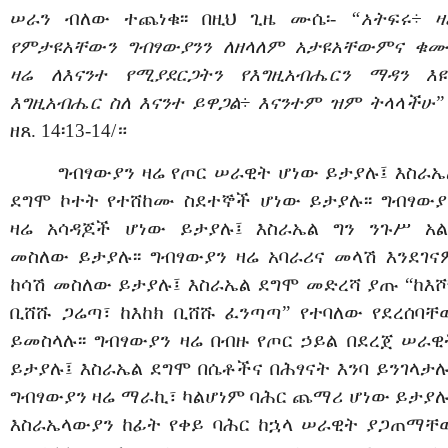
ሠራን ብለው ተጨነቁ፡፡ በዚህ ጊዜ ሙሴ፡-
“አትፍሩ÷ ዛ
የምታዩአቸውን ግብፃውያንን ለዘላለም አታዩአቸውምና ቁሙ
ዛሬ ለእናንተ የሚያደርጋትን የእግዚአብሔርን ማዳን እዩ
እግዚአብሔር ስለ እናንተ ይዋጋል
÷
እናንተም ዝም ትላላችሁ”
ዘጸ. 14፡13-14/።
ግብፃውያን ዛሬ የጦር ሠራዊት ሆነው ይታያሉ፤ እስራኤ
ደግሞ ኮተት የተሸከሙ ስደተኞች ሆነው ይታያሉ፡፡ ግብፃውያ
ዛሬ አሳዳጆች ሆነው ይታያሉ፤ እስራኤል ግን ንጉሥ አል
መስለው ይታያሉ፡፡ ግብፃውያን ዛሬ አባራሪና መላሽ እንደገና
ከሳሽ መስለው ይታያሉ፤ እስራኤል ደግሞ መድረሻ ያጡ “ከእሾ
ቢሸሹ ጋሬጣ፣ ከእከክ ቢሸሹ ፈንጣጣ” የተባለው የደረሰባቸ
ይመስላሉ፡፡ ግብፃውያን ዛሬ በብዙ የጦር ኃይል በደረጀ ሠራዊ
ይታያሉ፤ እስራኤል ደግሞ በሴቶችና በሕፃናት እንባ ይንገላታሉ፡
ግብፃውያን ዛሬ ማራኪ፣ ካልሆነም ባሕር ጨማሪ ሆነው ይታያሉ
እስራኤላውያን ከፊት የቀይ ባሕር ከኋላ ሠራዊት ያጋጠማቸ