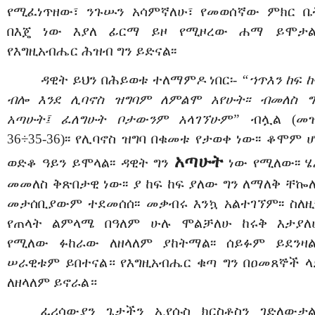
የሚፈነጥዘው፣ ንጉሡን አሳምኛለሁ፣ የመወሰኛው ምክር ቤ
በእጄ ነው እያለ ፊርማ ይዞ የሚዞረው ሐማ ይሞታል፡
የእግዚአብሔር ሕዝብ ግን ይድናል፡፡
ዳዊት ይህን በሕይወቱ ተለማምዶ ነበር፡-
“ኀጥእን ከፍ ከ
ብሎ እንደ ሊባኖስ ዝግባም ለምልሞ አየሁት፡፡ ብመለስ ግ
አጣሁት፤ ፈለግሁት ቦታውንም አላገኘሁም”
ብሏል (መዝ
36÷35-36)፡፡ የሊባኖስ ዝግባ በቁመቱ የታወቀ ነው፡፡ ቆሞም ሆ
አጣሁት
ወድቆ ዓይን ይሞላል፡፡ ዳዊት ግን
ነው የሚለው፡፡ ሄ
መመለስ ቅጽበታዊ ነው፡፡ ያ ከፍ ከፍ ያለው ግን ለማለቅ ቸኰለ፡
መታሰቢያውም ተደመሰሰ፡፡ መቃብሩ እንኳ አልተገኘም፡፡ ስለዚ
የጠላት ልምላሜ በዓለም ሁሉ ሞልቻለሁ ከሩቅ እታያለ
የሚለው ፉከራው ለዘላለም ያከትማል፡፡ ሰይፉም ይደንዛል
ሠራዊቱም ይበተናል። የእግዚአብሔር ቁጣ ግን በዐመጸኞች ላ
ለዘላለም ይኖራል።
ፈሪሳውያን ጌታችን ኢየሱስ ክርስቶስን ገድለውታል፡