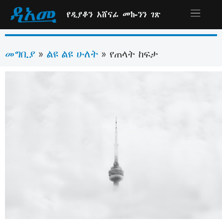
የዲያቆን አሸናፊ መኰንን ገጽ
መግቢያ
ልዩ ልዩ ሁለት
»
»
የጠላት ከፍታ