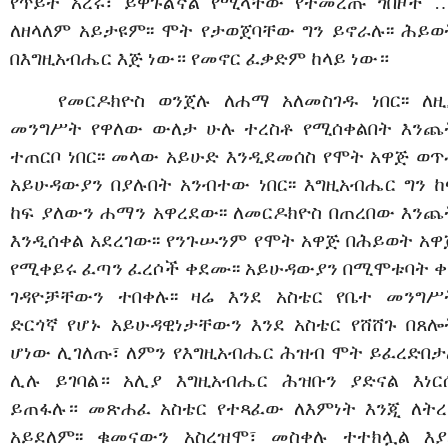
የጥይት አረሩ፣ ይዋጉልኛል የሚላቸው የተመረጡ ጎበዞች …
ለዘላለም አይታዩም፡፡ ሞት የታወጀባቸው ግን ይኖራሉ፡፡ ሕይወ
በእግዚአብሔር እጅ ነው። የመኖር ፈቃድም ከላይ ነው።
የመርዶክዮስ ወንጀሉ ለሐማ አለመስገዱ ነበር፡፡ ለዚ
መንግሥት የዋለው ውለታ ሁሉ ተረስቶ የሚሰቀልበት እንጨ
ተጠርቦ ነበር፡፡ መላው አይሁድ እንዲደመሰስ የሞት አዋጅ ወጥ
አይሁዳውያን በያሉበት አንብተው ነበር፡፡ እግዚአብሔር ግን ከ
ከፍ ያለውን ሐማን አዋረደው፡፡ ለመርዶክዮስ በጠረበው እንጨ
እንዲሰቀል አደረገው፡፡ የንጉሡንም የሞት አዋጅ በሕይወት አዋ
የሚቀይሩ ፈጣን ፈረሶች ቀደሙ፡፡ አይሁዳውያን በሚሞቱባት ቀ
ገዳዮቻቸውን ተበቀሉ፡፡ ዛሬ እንደ አስቴር የቤተ መንግሥ
ድርጎኛ የሆኑ አይሁዳዊነታቸውን እንደ አስቴር የሸሸጉ በጸሎ
ሆነው ሊገለጡ፣ ለምን የእግዚአብሔር ሕዝብ ሞት ይፈረድበታ
ሊሉ ይገባል። አሊያ እግዚአብሔር ሕዝቡን ያድናል እነር
ይጠፋሉ። መጽሐፈ አስቴር የተጻፈው ለእምነት እንጂ ለትረ
አይደለም፡፡ ቁመናውን አስረዝሞ፣ መስቀሉ ተተክሏል እያ