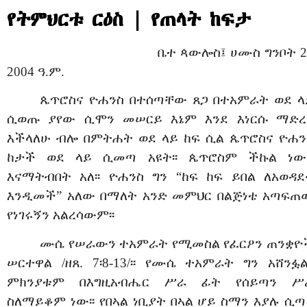
የትምህርቱ ርዕስ | የጠላት ከፍታ
ቤተ ጳውሎስ፤ ሀሙስ
ግንቦት 2
2004 ዓ.ም.
ጴጥሮስና ዮሐንስ በተሰጣቸው ጸጋ በተአምራት ወደ ላ
ሲወጡ ያየው ሲሞን መሠርይ እኔም እንደ እነርሱ ማድረ
እችላለሁ ብሎ በምትሐት ወደ ላይ ከፍ ሲል ጴጥሮስና ዮሐን
ከታች ወደ ላይ ሲመጣ አዩት፡፡ ጴጥሮስም ችኩል ነው
እናማትብበት አለ፡፡ ዮሐንስ ግን “ከፍ ከፍ ይበል ለአወዳደ
እንዲመች” አለው በማለት አንድ መምህር በልጅነቴ አጣፍጠ
የነገሩኝን አልረሳውም፡፡
ሙሴ የሠራውን ተአምራት የሚመስል የፈርዖን ጠንቋዮ
ሠርተዋል /ዘጸ. 7፡8-13/፡፡ የሙሴ ተአምራት ግን አሸንፏል፡
ምክንያቱም በእግዚአብሔር ሥራ ፊት የሰይጣን ሥ
ስለማይቆም ነው፡፡ የበኣል ነቢያት በኣል ሆይ ስማን እያሉ ሲጣ