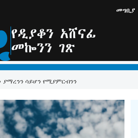
መግቢያ
የዲያቆን አሸናፊ
መኰንን ገጽ
»
ያማረንን ሳይሆን የሚያምርብንን