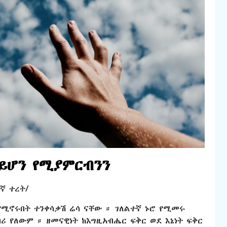
ሳይሆን የሚያምርብንን
ኛ ተረት/
የሚኖሩበት ተንቀሳቃሽ ሬሳ ናቸው ። ገለልተኛ ኑሮ የሚመሩ
ሪ የለውም ። ዘመናዊነት ከእግዚአብሔር ፍቅር ወደ እኔነት ፍቅር