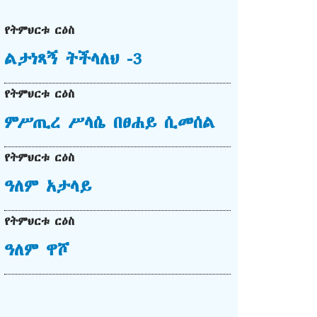
የትምህርቱ ርዕስ
ልታነጻኝ ትችላለህ -3
የትምህርቱ ርዕስ
ምሥጢረ ሥላሴ በፀሐይ ሲመሰል
የትምህርቱ ርዕስ
ዓለም አታላይ
የትምህርቱ ርዕስ
ዓለም ዋሾ