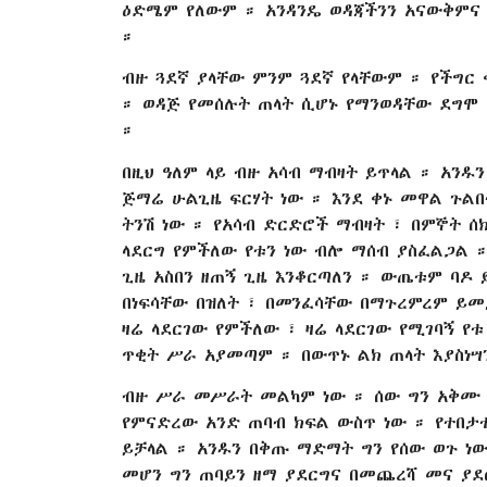
ዕድሜም የለውም ። አንዳንዴ ወዳጃችንን አናውቅምና
።
ብዙ ጓደኛ ያላቸው ምንም ጓደኛ የላቸውም ። የችግር 
። ወዳጅ የመሰሉት ጠላት ሲሆኑ የማንወዳቸው ደግሞ 
።
በዚህ ዓለም ላይ ብዙ አሳብ ማብዛት ይጥላል ። አንዱ
ጅማሬ ሁልጊዜ ፍርሃት ነው ። እንደ ቀኑ መዋል ጉልበ
ትንሽ ነው ። የአሳብ ድርድሮች ማብዛት ፣ በምኞት ሰ
ላደርግ የምችለው የቱን ነው ብሎ ማሰብ ያስፈልጋል ።
ጊዜ አስበን ዘጠኝ ጊዜ እንቆርጣለን ። ውጤቱም ባዶ
በነፍሳቸው በዝለት ፣ በመንፈሳቸው በማጉረምረም ይመ
ዛሬ ላደርገው የምችለው ፣ ዛሬ ላደርገው የሚገባኝ የ
ጥቂት ሥራ አያመጣም ። በውጥኑ ልክ ጠላት እያስነሣን
ብዙ ሥራ መሥራት መልካም ነው ። ሰው ግን አቅሙ አ
የምናድረው አንድ ጠባብ ክፍል ውስጥ ነው ። የተበታተ
ይቻላል ። አንዱን በቅጡ ማድማት ግን የሰው ወጉ ነ
መሆን ግን ጠባይን ዘማ ያደርግና በመጨረሻ መና ያደ