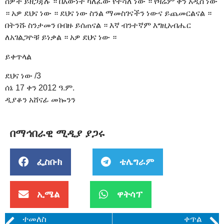
ሰዎች ይዘጋጃሉ ። በእውነት ካለፈው የተሻለ ነው ። የዛሬም ቀን አዲስ ነው
። አዎ ደህና ነው ። ደህና ነው ስንል ማመስገናችን ነውና ይጨመርልናል ።
በትንሹ ስንታመን በብዙ ይሰጠናል ። እኛ ብንተኛም እግዚአብሔር
ለአገልጋዮቹ ይነቃል ። አዎ ደህና ነው ።
ይቀጥላል
ደህና ነው /3
ሰኔ 17 ቀን 2012 ዓ.ም.
ዲያቆን አሸናፊ መኰንን
በማኅበራዊ ሚዲያ ያጋሩ
ፌስቡክ
ቴሌግራም
ኢሜል
ዋትሳፕ
ተመለስ
ቀጥል