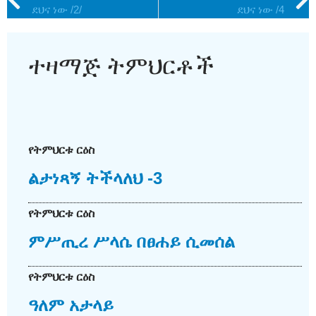
ደህና ነው /2/
ደህና ነው /4
ተዛማጅ ትምህርቶች
የትምህርቱ ርዕስ
ልታነጻኝ ትችላለህ -3
የትምህርቱ ርዕስ
ምሥጢረ ሥላሴ በፀሐይ ሲመሰል
የትምህርቱ ርዕስ
ዓለም አታላይ