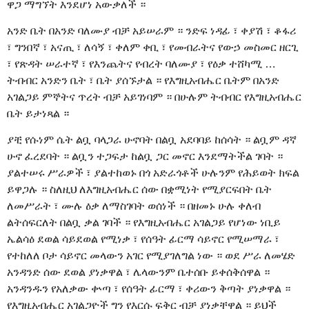
ዋጋ ማግኘት እንደሆነ አውቃለች ።
አንድ ቤት በአንድ ባለሙያ ብቻ አይሠራም ። ንድፍ ነዳፊ ፣ ቀያሽ ፣ ቆፋሪ
፣ ግንበኛ ፣ አናጢ ፣ ለሳኝ ፣ ቀለም ቀቢ ፣ የመብራትና የውኃ መስመር ዘርጊ
፣ የጽዳት ሠራተኛ ፣ የእንጨትና የብረት ባለሙያ ፣ የዕቃ ተሸካሚ …
ትብብር አንድን ቤት ፣ ቤት ያሰኙታል ። የእግዚአብሔር ቤትም በአንድ
አገልጋይ ምኞትና ጥረት ብቻ አይገነባም ። በሁሉም ትብብር የእግዚአብሔር
ቤት ይታነጻል ።
ያቺ የሱነም ሴት ልቧ ባላጋራ ሁኖባት በልቧ አደባባይ ከሰሳት ። ልቧም ዳኛ
ሁኖ ፈረደባት ። ልቧን ተጋፍታ ከልቧ ጋር መኖር እንደማትችል ገባት ።
ያልተሠሩ ሥራዎች ፣ ያልተከወኑ በጎ አድራጎቶች ሁሉንም የሕይወት ክፍል
ይዋጋሉ ። ስለዚህ ለእግዚአብሔር ሰው በቋሚነት የሚያርፍበት ቤት
ለመሥራት ፣ ሙሉ ዕቃ ለማስገባት ወሰነች ። በዘመኑ ሁሉ ቀለብ
ልትሰፍርለት በልቧ ቃል ገባች ። የእግዚአብሔር አገልጋይ የሆነው ነቢይ
ኤልሳዕ ደወል ሳይደወል የሚነቃ ፣ የሰዓት ፊርማ ሳይኖር የሚሠማራ ፣
የተከለለ ቦታ ሳይኖር መላውን አገር የሚያገለግል ነው ። ወደ ሥራ ለመሄድ
አንዳንድ ሰው ደወል ያነቃዋል ፣ ሌላውንም ቤተሰቡ ይቀሰቅሰዋል ።
አንዳንዱን የአለቃው ቍጣ ፣ የሰዓት ፊርማ ፣ ቀሪውን ቅጣት ያነቃዋል ።
የእግዚአብሔር አገልጋዮች ግን የእርሱ ፍቅር ብቻ ያነቃቸዋል ። ይህች