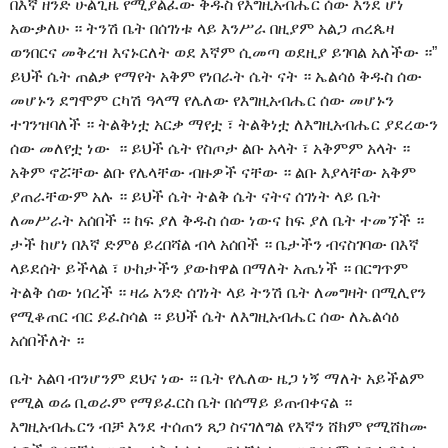
በእኛ ዘንድ ሁልጊዜ የሚያልፈው ቅዱስ የእግዚአብሔር ሰው እንደ ሆነ
አውቃለሁ ። ትንሽ ቤት በሰገነቱ ላይ እንሥራ በዚያም አልጋ ጠረጴዛ
ወንበርና መቅረዝ እናኑርለት ወደ እኛም ሲመጣ ወደዚያ ይገባል አለችው ።”
ይህች ሴት ጠልቃ የማየት አቅም የነበራት ሴት ናት ። ኤልሳዕ ቅዱስ ሰው
መሆኑን ደግሞም ርካሽ ዓላማ የሌለው የእግዚአብሔር ሰው መሆኑን
ተገንዝባለች ። ትልቅነቷ አርቃ ማየቷ ፣ ትልቅነቷ ለእግዚአብሔር ያደረውን
ሰው መለየቷ ነው ። ይህች ሴት የስጦታ ልቡ አላት ፣ አቅምም አላት ።
አቅም ኖሯቸው ልቡ የሌላቸው ብዙዎች ናቸው ። ልቡ እያላቸው አቅም
ያጠራቸውም አሉ ። ይህች ሴት ትልቅ ሴት ናትና ሰገነት ላይ ቤት
ለመሥራት አሰበች ። ከፍ ያለ ቅዱስ ሰው ነውና ከፍ ያለ ቤት ተመኘች ።
ታች ከሆነ በእኛ ድምፅ ይረበሻል ብላ አሰበች ። ቤታችን ብናስገባው በእኛ
ላይደሰት ይችላል ፣ ሁከታችን ያውከዋል በማለት አጤነች ። በርግጥም
ትልቅ ሰው ነበረች ። ዛሬ አንድ ሰገነት ላይ ትንሽ ቤት ለመግዛት በሚሊየን
የሚቆጠር ብር ይፈስሳል ። ይህች ሴት ለእግዚአብሔር ሰው ለኤልሳዕ
አሰበችለት ።
ቤት አልባ ብንሆንም ደህና ነው ። ቤት የሌለው ዜጋ ነኝ ማለት አይችልም
የሚል ወሬ ቢወራም የማይፈርስ ቤት በሰማይ ይጠብቀናል ።
እግዚአብሔርን ብቻ እንደ ተሰጠን ጸጋ ስናገለግል የእኛን ሸክም የሚሸከሙ