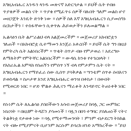
እግዚአብሔር አንዱን ላንዱ መጽናኛ አድርጎታል ። ይህች ሴት የብዙ
ጥያቄዎች መልስ ናት ። ጥያቄ የሚፈጥሩ ሰዎች ባሉበት ዓለም መልስ ሆኖ
መዘጋጀት እንዴት ድንቅ ነው ። ሰዎች ስለ እኛ እግዚአብሔርን ሲያመሰግኑ
በረከታችን ፣ ተስፋቸውን ሲቀጥሉ ሕይወታችን ይለመልማል ።
ኤልሳዕን ቤት ልሥራልህ ብላ አልጀመረችም ። መጀመሪያ አክብሮቷን
ገለጠች ። በአክብሮቷ ሲተማመን እንጀራ አቀረበች ። ይህች ሴት ግን በዚህ
የምትረካ ሴት አልነበረችም ። ጥቂት ሰጥታ ብዙ የምታወራ ፣ አደረግሁ
ለማለትም የምትቸር አልነበረችም ። ውዳሴ ከንቱ የተገረዘላት ፣
የእስራኤል አምላክ የሰጠኝን የምሰጥ ነኝ ብላ የምታምን ሴት ናት ።
እግዚአብሔርን የማይፈራ ሰው ሲሰጥ ያሳቅቃል ። ሣንቲም ሰጥቶ ሰብእናን
ይወስዳል ። ስጦታዋ እንደ እግዚአብሔር ወንዝ በቀስታ ፣ በውበት
የሚወርድ ነበር ። ሆድ ሞልቶ ሕሊናን ማራቆት እንዳይኖር ትጠነቀቅ ነበር
።
የሱነም ሴት ለኤልሳዕ ያሰበችውን አሳብ መጀመሪያ ከባሏ ጋር መምከር
ነበረባት ። በዚህም ትዳሯን ያሳመነች ፣ ባሏን በበጎ ተግባር ያሰለጠነች ናትና
ትልቅነቷ የታወቀ ነው ። ባሏ የሚተማመንባት ፣ ምንም ብታደርግ ትክክል
ናት ብሎ የሚያምናት ቢሆንም እርሱም ይባረክ ዘንድ አማከረችው ። “ይህ