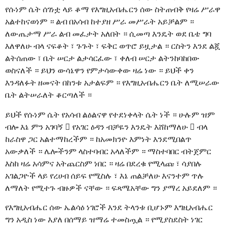
የሱነም ሴት ሰገነቷ ላይ ቆማ የእግዚአብሔርን ሰው ስትጠብቅ የዛሬ ሥራዋ
አልተከናወነም ። ልብ በአሳብ ከተያዘ ሥራ መሥራት አይቻልም ።
ለውጤታማ ሥራ ልብ መፈታት አለበት ። ሲመጣ እንዴት ወደ ቤቴ ግባ
እለዋለሁ ብላ ናፍቆት ፣ ጉጉት ፣ ፍቅር ወጥሮ ይዟታል ። ርስትን እንደ ልጇ
ልትሰጠው ፣ ቤት ሠርታ ልታሳርፈው ፣ ቀለብ ሠርታ ልትንከባከበው
ወስናለች ። ይህን ውሳኔዋን የምታሳውቀው ዛሬ ነው ። ይህች ቀን
እንዳለፉት ዘመናት በከንቱ አታልፍም ። የእግዚአብሔርን ቤት ለሚሠራው
ቤት ልትሠራለት ቆርጣለች ።
ይህች የሱነም ሴት የአሳብ ልዕልናዋ የተደነቀላት ሴት ነች ። ሁሉም ዝም
ብሎ እኔ ምን አገባኝ  የአገር ዕዳን ብቻዬን እንዴት እሸከማለሁ  ብላ
ከራስዋ ጋር አልተማከረችም ። ከአመክንዮ እምነት እንደሚበልጥ
አውቃለች ። ሌሎችንም ላስተባብር አላለችም ። ማስተባበር ብትጀምር
እስከ ዛሬ አሳምና አትጨርስም ነበር ። ዛሬ በደረቁ የሚላጩ ፣ ሳያበሉ
አገልጋዮች ላይ የረሀብ ሰይፍ የሚስሉ ፣ እኔ ጠልቻለሁ እናንተም ጥሉ
ለማለት የሚተጉ ብዙዎች ናቸው ። ፍጻሜአቸው ግን ያማረ አይደለም ።
የእግዚአብሔር ሰው ኤልሳዕ ነገሮች እንደ ትላንቱ ቢሆኑም እግዚአብሔር
ግን አዲስ ነው እያለ በሰማይ ዝማሬ ተመስጧል ። የሚያስደስት ነገር