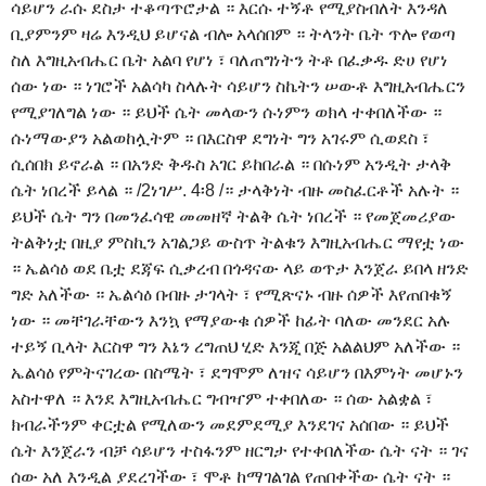
ሳይሆን ራሱ ደስታ ተቆጣጥሮታል ። እርሱ ተኝቶ የሚያስብለት እንዳለ
ቢያምንም ዛሬ እንዲህ ይሆናል ብሎ አላሰበም ። ትላንት ቤት ጥሎ የወጣ
ስለ እግዚአብሔር ቤት አልባ የሆነ ፣ ባለጠግነትን ትቶ በፈቃዱ ድሀ የሆነ
ሰው ነው ። ነገሮች አልሳካ ስላሉት ሳይሆን ስኬትን ሠውቶ እግዚአብሔርን
የሚያገለግል ነው ። ይህች ሴት መላውን ሱነምን ወክላ ተቀበለችው ።
ሱነማውያን አልወከሏትም ። በእርስዋ ደግነት ግን አገሩም ሲወደስ ፣
ሲሰበክ ይኖራል ። በአንድ ቅዱስ አገር ይከበራል ። በሱነም አንዲት ታላቅ
ሴት ነበረች ይላል ። /2ነገሥ. 4፡8 /። ታላቅነት ብዙ መስፈርቶች አሉት ።
ይህች ሴት ግን በመንፈሳዊ መመዘኛ ትልቅ ሴት ነበረች ። የመጀመሪያው
ትልቅነቷ በዚያ ምስኪን አገልጋይ ውስጥ ትልቁን እግዚአብሔር ማየቷ ነው
። ኤልሳዕ ወደ ቤቷ ደጃፍ ሲቃረብ በጎዳናው ላይ ወጥታ እንጀራ ይበላ ዘንድ
ግድ አለችው ። ኤልሳዕ በብዙ ታገላት ፣ የሚጽናኑ ብዙ ሰዎች እየጠበቁኝ
ነው ። መቸገራቸውን እንኳ የማያውቁ ሰዎች ከፊት ባለው መንደር አሉ
ተይኝ ቢላት እርስዋ ግን እኔን ረግጠህ ሂድ እንጂ በጅ አልልህም አለችው ።
ኤልሳዕ የምትናገረው በስሜት ፣ ደግሞም ለዝና ሳይሆን በእምነት መሆኑን
አስተዋለ ። እንደ እግዚአብሔር ግብዣም ተቀበለው ። ሰው አልቋል ፣
ክብራችንም ቀርቷል የሚለውን መደምደሚያ እንደገና አሰበው ። ይህች
ሴት እንጀራን ብቻ ሳይሆን ተስፋንም ዘርግታ የተቀበለችው ሴት ናት ። ገና
ሰው አለ እንዲል ያደረገችው ፣ ሞቶ ከማገልገል የጠበቀችው ሴት ናት ።