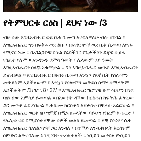
የትምህርቱ ርዕስ | ደህና ነው /3
ብዙ ሰው እግዚአብሔር ወደ ቤቴ ቢመጣ እቀበለዋለሁ ብሎ ያስባል ።
እግዚአብሔር ግን በፍቅሩ ወደ ልቡ ፣ በአገልጋዮቹ ወደ ቤቱ ሲመጣ እየገፋ
የሚኖር ነው ። በአገልጋዮቹ በኩል የልባችንና የቤታችንን ደጃፍ ሲፀፋ
የከፈተ የለም ። አንዳንዱ ሃምሳ ዓመት ፣ ሌላውም ሃያ ዓመት
እግዚአብሔርን በደጁ አቁሞታል ። ግን እግዚአብሔር መጥቶ እግዚአብሔርን
ይጠብቃል ። እግዚአብሔር በክብሩ ቢመጣ እንኳን የእኛ ቤት የሰሎሞን
መቅደስም አይችለውም ፣ እንኳን የሰሎሞን መቅደስ ሰማየ ሰማያትም
አይችሉትም /1ነገሥ. 8 ፡ 27/ ። እግዚአብሔር ግርማዊ ሁኖ ሳይሆን በግፍ
ባዘነ ሰው አምሳያ ይመጣል ። በእውነት ዳኛው ክርስቶስ ከፍትሕ ፈላጊው
ጋር መጥቶ ፈርዶበታል ። ሐኪሙ ክርስቶስ እያቃሰተ በቸልታ አልፎታል ።
እግዚአብሔር ወርቀ ዘቦ ግምጃ በሚነጠፍላቸው ሳይሆን የክረምቱ ብርድ ፣
የሌሊቱ ቁር በሚያሰቃያቸው ሰዎች መልክ ይመጣል ። ያቺ የሱነም ሴት
እግዚአብሔር ከአገልጋዮቹ ጋር እንዳለ ፣ በሰማይ እንዲቀበላት እርስዋም
በምድር ልትቀበለው እንዲገባት ተረድታለች ። ነቢይን መቀበል የነቢይን