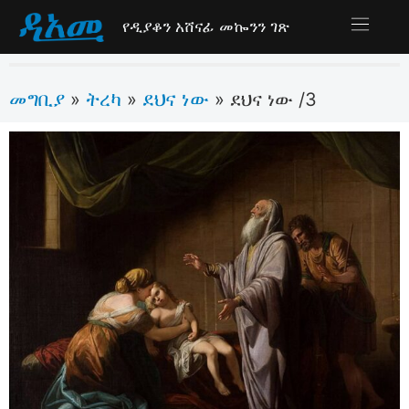
የዲያቆን አሸናፊ መኰንን ገጽ
መግቢያ
ትረካ
ደህና ነው
»
»
»
ደህና ነው /3