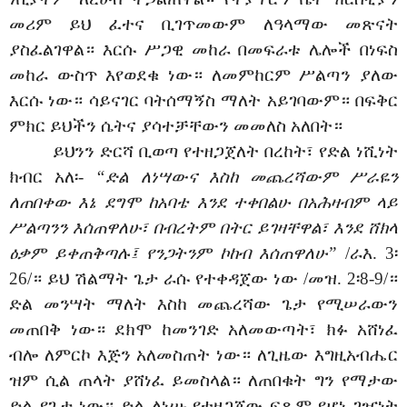
መሪም ይህ ፈተና ቢገጥመውም ለዓላማው መጽናት
ያስፈልገዋል። እርሱ ሥጋዊ መከራ በመፍራቱ ሌሎች በነፍስ
መከራ ውስጥ እየወደቁ ነው። ለመምከርም ሥልጣን ያለው
እርሱ ነው። ሳይናገር ባትሰማኝስ ማለት አይገባውም። በፍቅር
ምክር ይህችን ሴትና ያሳተቻቸውን መመለስ አለበት።
ይህንን ድርሻ ቢወጣ የተዘጋጀለት በረከት፣ የድል ነሺነት
ክብር አለ፡-
“ድል ለነሣውና እስከ መጨረሻውም ሥራዬን
ለጠበቀው እኔ ደግሞ ከአባቴ እንደ ተቀበልሁ በአሕዛብም ላይ
ሥልጣንን እሰጠዋለሁ፣ በብረትም በትር ይገዛቸዋል፣ እንደ ሸክላ
ዕቃም ይቀጠቅጣሉ፤ የንጋትንም ኮከብ እሰጠዋለሁ”
/ራእ. 3፡
26/። ይህ ሽልማት ጌታ ራሱ የተቀዳጀው ነው /መዝ. 2፡8-9/።
ድል መንሣት ማለት እስከ መጨረሻው ጌታ የሚሠራውን
መጠበቅ ነው። ደክሞ ከመንገድ አለመውጣት፣ ክፉ አሸነፈ
ብሎ ለምርኮ እጅን አለመስጠት ነው። ለጊዜው እግዚአብሔር
ዝም ሲል ጠላት ያሸነፈ ይመስላል። ለጠበቁት ግን የማታው
ድል የጌታ ነው። ድል ለነሡ የተዘጋጀው ፍጹም የሆነ ገዢነት