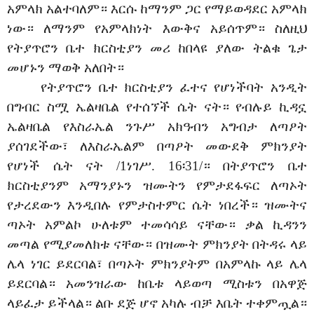
አምላክ አልተባለም። እርሱ ከማንም ጋር የማይወዳደር አምላክ
ነው። ለማንም የአምላክነት እውቅና አይሰጥም። ስለዚህ
የትያጥሮን ቤተ ክርስቲያን መሪ ከበላዩ ያለው ትልቁ ጌታ
መሆኑን ማወቅ አለበት።
የትያጥሮን ቤተ ክርስቲያን ፈተና የሆነችባት አንዲት
በግብር ስሟ ኤልዛቤል የተሰኘች ሴት ናት። የብሉይ ኪዳኗ
ኤልዛቤል የእስራኤል ንጉሥ አክዓብን አግብታ ለጣዖት
ያሰገደችው፣ ለእስራኤልም በጣዖት መውደቅ ምክንያት
የሆነች ሴት ናት /1ነገሥ. 16፡31/። በትያጥሮን ቤተ
ክርስቲያንም አማንያኑን ዝሙትን የምታደፋፍር ለጣኦት
የታረደውን እንዲበሉ የምታስተምር ሴት ነበረች። ዝሙትና
ጣኦት አምልኮ ሁለቱም ተመሳሳይ ናቸው። ቃል ኪዳንን
መጣል የሚያመለክቱ ናቸው። በዝሙት ምክንያት በትዳሩ ላይ
ሌላ ነገር ይደርባል፣ በጣኦት ምክንያትም በአምላኩ ላይ ሌላ
ይደርባል። አመንዝራው ከቤቱ ላይወጣ ሚስቱን በአዋጅ
ላይፈታ ይችላል። ልቡ ደጅ ሆኖ አካሉ ብቻ እቤት ተቀምጧል።