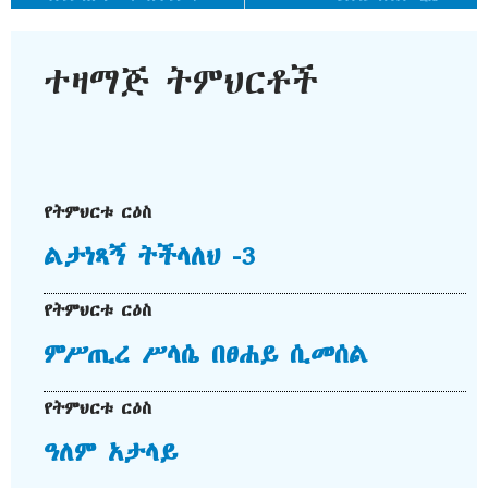
ተዛማጅ ትምህርቶች
የትምህርቱ ርዕስ
ልታነጻኝ ትችላለህ -3
የትምህርቱ ርዕስ
ምሥጢረ ሥላሴ በፀሐይ ሲመሰል
የትምህርቱ ርዕስ
ዓለም አታላይ