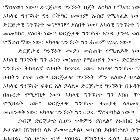
ማከናወን ነው። ድርጅታዊ ግንኙነት በጀት እስካለ የሚኖር ነው
አካላዊ ግንኙነት ግን በችግር ዘመንም አብሮ የሚካፈል ነው
ድርጅታዊ ግንኙነት መገማገም ያለበት ነው፣ አካላዊ ግንኙነት ግ
መመካከር ያለበት ነው። ድርጅታዊ ግንኙነት አንዱ ያንዱ ቁስ
የማይሰማው ነው፣ አካላዊ ግንኙነት ግን ሕመም የጋራ ነው።
ድርጅታዊ ግንኙነት ሙያን መስጠት የሚጠይቅ ነው
አካላዊ ግንኙነት ግን ራስን መስጠት የሚጠይቅ ነው። ድርጅታ
ግንኙነት ትክክለኛ የሀብት ክፍፍል ነው፣ አካላዊ ግንኙነት ግ
ሀብትን የናቀ ነው። ድርጅታዊ ግንኙነት ምን አለው? ይላል
አካላዊ ግንኙነት ፍቅር አለ ይላል። ድርጅታዊ ግንኙነት በጉዳት
በጡረታ የሚያበቃ ነው፣ አካላዊ ግንኙነት ግን እስከ ሞ
የሚዘልቅ ነው። ድርጅታዊ ግንኙነት ተጠያቂ ላለመሆ
መጠንቀቅ ነው፣ አካላዊ ግንኙነት ግን በጋራ ማስተካከል ነው።
ጋብቻ ድርጅታዊ ሲሆን ጥቅምን ያሰላል፣ የፉክክር ኑ
ይሆናል፣ በገንዘብ ላይ ይመሠረታል፣ መካሰስ ይበዛበታል፣ ጽን
ይይዛል፣ ስለ ሀብት ብቻ ያስባል፣ ምክንያት ፈላጊ ይሆናል