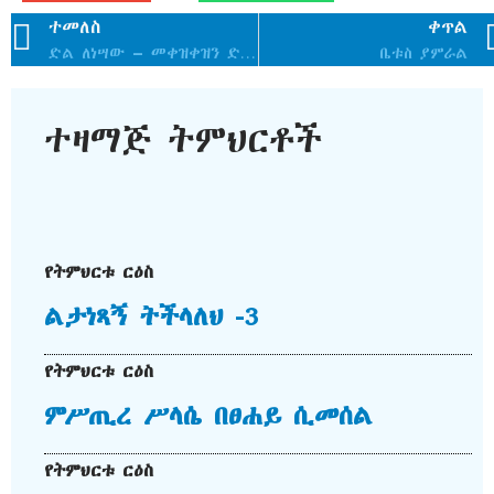
ተመለስ
ቀጥል
ድል ለነሣው – መቀዝቀዝን ድል መንሣት / ክፍል 2
ቤቱስ ያምራል
ተዛማጅ ትምህርቶች
የትምህርቱ ርዕስ
ልታነጻኝ ትችላለህ -3
የትምህርቱ ርዕስ
ምሥጢረ ሥላሴ በፀሐይ ሲመሰል
የትምህርቱ ርዕስ