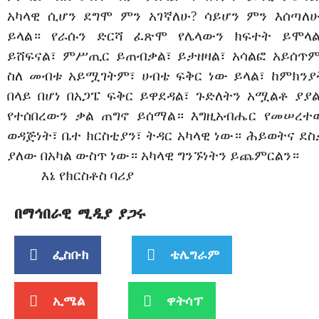
አካላዊ ሲሆን ደግሞ ምን አገኛለሁ? ሳይሆን ምን እሰጣለሁ
ይላል። የራሱን ድርሻ ፈጽሞ የሌላውን ክፍተት ይሞላል
ይሸፍናል፣ ምሥጢር ይጠብቃል፣ ይታዘዛል፣ አሳልፎ አይሰጥም
ስለ መብቱ አይሟገትም፣ ሀብቴ ፍቅር ነው ይላል፣ ከምክንያ
በላይ በሆነ በአጋፔ ፍቅር ይዋደዳል፣ ጉድለትን አሟልቶ ያያል
የተሰበረውን ቃል ጠግኖ ይሰማል። እግዚአብሔር የመሠረተ
ወዳጅነት፣ ቤተ ክርስቲያን፣ ትዳር አካላዊ ነው። ሕይወትና ደስ
ያለው በአካል ውስጥ ነው። አካላዊ ግንኙነትን ይጨምርልን።
እኔ የክርስቶስ ባሪያ
በማኅበራዊ ሚዲያ ያጋሩ
ፌስቡክ
ቴሌግራም
ኢሜል
ዋትሳፕ