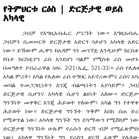
የትምህርቱ ርዕስ | ድርጅታዊ ወይስ
አካላዊ
ጋብቻ የእግዚአብሔር ሥርዓት ነው። እግዚአብሔ
ጋብቻን ሲመሠርት ድርጅታዊ አድርጎ ሳይሆን አካላዊ አድር
ነው። ይኸውም ሔዋን ከአዳም ጎን መገኘቷ እንዲሁም ክርስቶ
የቤተ ክርስቲያን ራስ እንደሆነ ባልም የሚስቱ ራስ መሆኑ
በመግለጥ ያብራራዋል /ዘፍ. 2፡21፣ኤፌ. 521-33/። ራስ የሌለ
አካል ምሪት፣ አካል የሌለው ራስ ተግባር አይኖረውምና ራስና አካ
መባል ተመጋጋቢነትን እንጂ ብልጫነትን አያሳይም። ጋብ
ድርጅታዊ ሲሆንና አካላዊ ሲሆን ልዩነት አለው። ድርጅታ
ግንኙነት መዋቅር እንጂ ሕይወት የለውም፣ አካል ግን የተዋቀ
ሕይወት ነው። ድርጅታዊ ግንኙት ጥቅም እስከ ሰጠ ድረ
የሚቀጥል ነው፣ አካላዊ ግንኙት ግን ደካማውን የሚሸከም ነው
ድርጅታዊ ግንኙነት ሁሉም የራሱን ድርሻ ብቻ የሚፈጽምበ
ነው፣ አካላዊ ግንኙነት ግን የራስን ድርሻ ፈጽሞ የሌላው