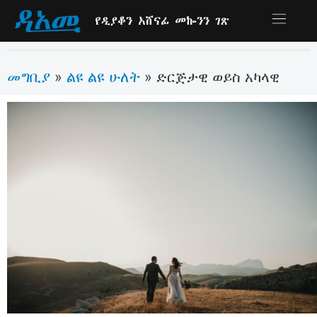
የዲያቆን አሸናፊ መኰንን ገጽ
መግቢያ
ልዩ ልዩ ሁለት
»
»
ድርጅታዊ ወይስ አካላዊ