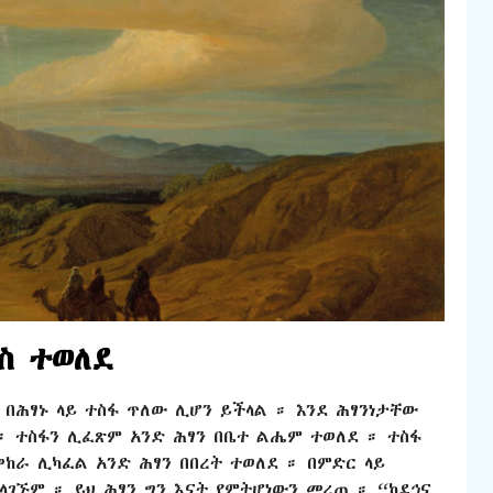
ቶስ ተወለደ
 በሕፃኑ ላይ ተስፋ ጥለው ሊሆን ይችላል ። እንደ ሕፃንነታቸው
። ተስፋን ሊፈጽም አንድ ሕፃን በቤተ ልሔም ተወለደ ። ተስፋ
መከራ ሊካፈል አንድ ሕፃን በበረት ተወለደ ። በምድር ላይ
ገኙም ። ይህ ሕፃን ግን እናት የምትሆነውን መረጠ ። “ከደኅና