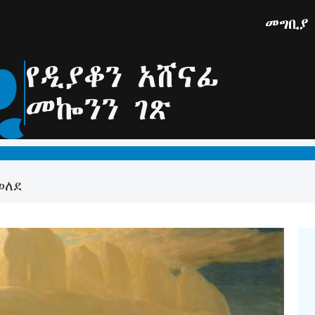
መግቢያ
የዲያቆን አሸናፊ
መኰንን ገጽ
ወለደ