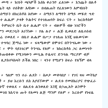
ኖ መጣ ። ከገነት ጫካዎች እስከ ቀራንዮ ፈለገው ። እንጨት በልቶ
ጨት ላይ ተሰቅሎ አዳነው ። በብልጠት የፈለገውን አምላክነት
 ሰማይን በክርስቶስ አየነው ። ሰማይን ለማየት ሰማይ መሄድ ግድ
ቤተ ልሔም ታላቅ ትሕትና የተገለጠባት ስፍራ ናት ። ክርስቶስም
 ትምህርት ቤት ቤተ ልሔም ናት ። ብዙዎች ብዙ ነገሮችን
ምን መድኃኒት አገኘነው ፣ ሃሌ ሉያ ። ልጅ ቢወለድ ለቤተሰብ
ዛሬ ተወለደ ። በቤተ ልሔም በሥጋ ተገለጠ እንጂ ህልውናው
ት ተግባር ጅማሬ ነው ። ፍጻሜውም በሞቱና በትንሣኤው ነው ።
። ሞት ሳይነገርም ትንሣኤ የለም ። ከክርስቶስ ጋር ለመነሣት
ልትጠብቀው የሚገባውን መሢሕ ዮሴፍና ድንግል ማርያም ብቻ
ሊያስተካክላት ይችል ነበር ፣ ላንተ የሚሆን ስፍራ የለኝም ብላ
 ። ዓለም ግን ተራ ልደት ፣ ስጦታ መቀባበያ ፣ የገና ዛፍ መትከያ
ች ። ይህ እርሱን ደስ አያሰኘውም ። ልደቱ የመስከሪያና የጭፈራ
ተኛ ተወለደ ። በልደቱ ልንወለድ እንጂ በኃጢአት ልንሞት
የመገበ ከእናቱ ጡት የለመነ ልጅ ማንም የለም ። እርሱም የነፍሴ