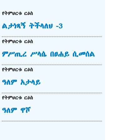
የትምህርቱ ርዕስ
ልታነጻኝ ትችላለህ -3
የትምህርቱ ርዕስ
ምሥጢረ ሥላሴ በፀሐይ ሲመሰል
የትምህርቱ ርዕስ
ዓለም አታላይ
የትምህርቱ ርዕስ
ዓለም ዋሾ