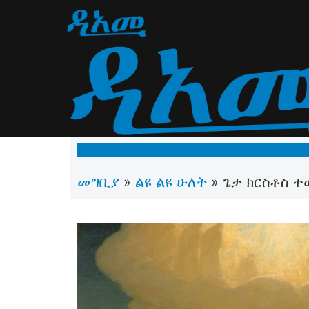
መግቢያ
ልዩ ልዩ ሁለት
»
»
ጌታ ክርስቶስ ተ