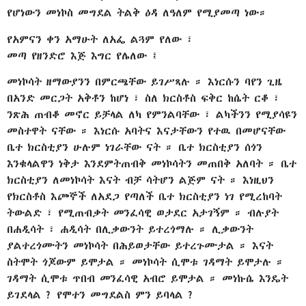
የሆነውን መነኮስ መግደል ትልቅ ዕዳ ለዓለም የሚያመጣ ነው።
የአምናን ቀን አማሁት ለአፌ ልጓም የለው ፣
መጣ የዘንድሮ እጅ እግር የሌለው ፤
መነኮሳት ዘማውያንን በምርጫቸው ይገሥጻሉ ። እነርሱን ባየን ጊዜ
በአንድ መርጋት አቅቶን ከሆነ ፣ ስለ ክርስቶስ ፍቅር ከሴት ርቆ ፣
ንጽሕ ጠብቆ መኖር ይቻላል ለካ የምንልባቸው ፣ ልካችንን የሚያሳዩን
መስተዋት ናቸው ። እነርሱ አባትና እናታቸውን የተዉ በመሆናቸው
ቤተ ክርስቲያን ሁሉም ነገራቸው ናት ። ቤተ ክርስቲያን ሰጎን
እንቁላልዋን ነቅታ እንደምትጠብቅ መነኮሳትን መጠበቅ አለባት ። ቤተ
ክርስቲያን ለመነኮሳት እናት ብቻ ሳትሆን ልጅም ናት ። እነዚህን
የክርስቶስ እጮኞች ለአደጋ የጣለች ቤተ ክርስቲያን ነገ የሚረከባት
ትውልድ ፣ የሚጠብቃት መንፈሳዊ ወታደር አታገኝም ። ብሉያት
በሐዲሳት ፣ ሐዲሳት በሊቃውንት ይተረጎማሉ ። ሊቃውንት
ያልተረጎሙትን መነኮሳት በሕይወታቸው ይተረጉሙታል ። እናት
ስትሞት ጎጆውም ይሞታል ። መነኮሳት ሲሞቱ ገዳማት ይሞታሉ ።
ገዳማት ሲሞቱ ጥበብ መንፈሳዊ አብሮ ይሞታል ። መነኩሴ እንዴት
ይገደላል ? የሞተን መግደልስ ምን ይባላል ?