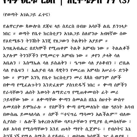
የትምህርቱ ርዕስ | ጢሞቴዎስ ነኝ (3)
(የወጣት አገልጋይ ፈተና)
የሐዋርያው ጳውሎስ ደጃፍ ላይ ስደርስ በብዙ አሳቦች ልቤ ይንገላታ
ነበር ። ወጣት የቤተ ክርስቲያን አገልጋይ ስለሆንሁ አብዛኛው ሰው
የዕድሜዬን ትንሽነት እንጂ የጸጋውን ትልቅነት አያይም ።
እግዚአብሔር በደካሞች የሚጠቀም ትልቅ አምላክ ነው ። ትልልቆች
እያሉም ትንንሾችን የሚመርጥ አምላክ ነው ። ቃየን ታላቅ ሳለ
አቤልን ፣ እስማኤል ሳለ ይስሐቅን ፣ ዔሣው ሳለ ያዕቆብን ፣ ሮቤል
ሳለ ዮሴፍን ፣ ኤልያብ ሳለ ዳዊትን የመረጠ አምላክ አሠራሩ ድንቅ
ነው ። ምንም እንኳ የቤተ ክርስቲያን መሪ ጳጳስ ብሆንም ሰዎች
በቍጣ የሚፈልጉትን እንድፈጽም ያስገድዱኝ ነበር ። ቍጣ ሰዎችን
የራሳቸውን ሐሰት እውነት ለማድረግ የሚጠቀሙበት ፊት መሪ
ኃይላቸው ነው ። ለቍጣቸው ቍጣን ስመልስ በእኔ ስህተት ውስጥ
ለመደበቅ ይሞክራሉ ። የሰዎችን ቍጣ በሚመለከት ብዙ ዓይነት አሳብ
በውስጤ ይመላለሳል ። ሰዎች “ተናግሬ ማሳመን አልችልም” ብለው
ሲያስቡ ፣ ሌሎች ከቀረቡአቸው ባዶነታቸውን የሚያዩ ሲመስላቸው ፣
ልዩ አሳብ የሚሰጣቸውን እንደ ጠላት ማየት ሲጀምሩ ፣ የብሶትና እኔ
ትንሽ ነኝ የሚል ስሜት ሲያዳብሩ ፣ ወስነው ከሰዎች ጋር ሲወያዩ ፣