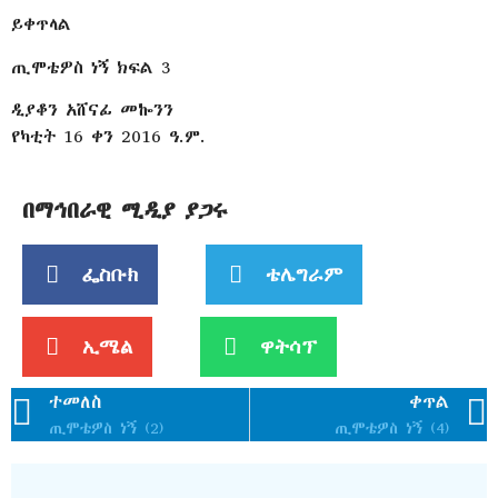
ይቀጥላል
ጢሞቴዎስ ነኝ ክፍል 3
ዲያቆን አሸናፊ መኰንን
የካቲት 16 ቀን 2016 ዓ.ም.
በማኅበራዊ ሚዲያ ያጋሩ
ፌስቡክ
ቴሌግራም
ኢሜል
ዋትሳፕ
ተመለስ
ቀጥል
ጢሞቴዎስ ነኝ (2)
ጢሞቴዎስ ነኝ (4)