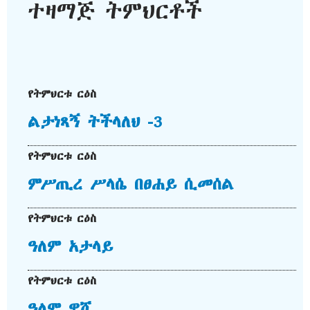
ተዛማጅ ትምህርቶች
የትምህርቱ ርዕስ
ልታነጻኝ ትችላለህ -3
የትምህርቱ ርዕስ
ምሥጢረ ሥላሴ በፀሐይ ሲመሰል
የትምህርቱ ርዕስ
ዓለም አታላይ
የትምህርቱ ርዕስ
ዓለም ዋሾ