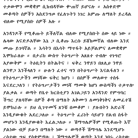
ተቃውሞን መቋቋም ሲከብዳቸው ቍጠኛ ይሆናሉ ። አስቀድሞ
መቆጣት ሰዎችን አስደንግጦ የፈለጉትን ነገር አምጡ ለማለት ይረዳል
ብለው የሚያስቡ ሰዎች አሉ ።
አንዳንዶች የሚቆጡት ይችለኛል ብለው የሚያስቡት ሰው ላይ ነው ።
ሌላው አናድዶአቸው እኔ ጋ ሲቆጡ እርሱ ይሸከመኛል ብለው እንደ
መጡ ይገባኛል ። እሳትን በእሳት ማጥፋት አይቻልምና ለመቋቋም
እሞክራለሁ ። በታሪክ ውስጥ ትዕግሥት አጸጸተ ተብሎ ተነግሮ
አያውቅም ። ትዕቢትን በትሕትና ፣ ፍቅረ ንዋይን በጸሊዐ ንዋይ
ልንዋጋ እንችላለን ። ሁሉን ፈተና ግን በትዕግሥት እናልፋለን ።
የትዕግሥታችን መነሻው ፍቅር ከሆነ ፣ በሰዎች መለወጥ ተስፋ
እናደርጋለን ፣ የትዕግሥታችን መነሻ ማመቅ ከሆነ ውስጣችነ ተቃጥሎ
ያልቃል ። ወጣት የቤተ ክርስቲያን አገልጋይን አንዳንድ የምግባር
ችግር ያለባቸው ሰዎች ቆጣ በማለት አቅሙን ለመነቅነቅና ለመፈተሽ
ይሞክራሉ ። ይህ ሲገጥመኝ ጸንቼ በመቆም ፣ ያሉበትን አድራሻ
እንዲያውቁት አደርጋለሁ ። ትዕግሥት ፈሪነት ሳይሆን የልብ ስፋት
መሆኑን እንዲያውቁት እፈልጋለሁ ። ሽማግሌዎችም የሚቆጡት እኛ
ያልነው ብቻ ይሁን በማለት ነው ። ወጣቶች ሽማግሌ እንደሚሆኑ
ረስተው ግፍ ያስቀምጣሉ ፣ ሽማግሌዎች ወጣት እንደ ነበሩ ረስተው