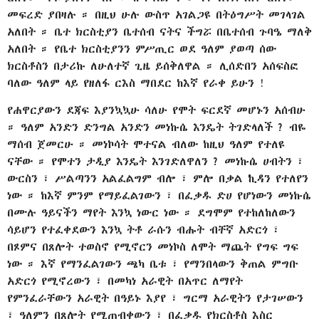
መፍረድ ያበዛሉ ። በዚህ ሁሉ ውስጥ አገልጋዩ በትዕግሥት መገላገል
አለበት ። ቤተ ክርስቲያን ቤተሰብ ናትና ችግሯ በቤተሰብ ጉባዔ ማለቅ
አለበት ። የቤተ ክርስቲያንን ምሥጢር ወደ ዓለም ያወጣ ሰው
ክርስቶስን በታሪኩ ለሁለተኛ ጊዜ ይሰቅለዋል ። ሊሰድበን አሰፍስፎ
ባለው ዓለም ላይ የዘለፋ ርእስ ማበደር ከእኛ የራቀ ይሁን !
የሐዋርያውን ደጃፍ እያንኳኳሁ ሳለሁ የሞት ፍርደኛ መሆኑን አሰብሁ
። ዓለም አንድን ድንግል አንድን መነኩሴ እንዴት ትገድላለች ? ብዬ
ማሰብ ጀመርሁ ። መነኮሳት ሞተናል ብለው ከዚህ ዓለም የተለዩ
ናቸው ። የሞተን ታዲያ እንዴት እንገድለዋለን ? መነኩሴ ሀብትን ፣
ውርስን ፣ ሥልጣንን አልፈልግም ብሎ ፣ ምሎ በቃል ኪዳን የተለየን
ነው ። ከእኛ ምንም የማይፈልገውን ፣ በፈቃዱ ድሀ የሆነውን መነኩሴ
በሙሉ ዓይናችን ማየት እንኳ ነውር ነው ። ደግሞም የተከለከለውን
ሳይሆን የተፈቀደውን እንኳ ትቶ ራሱን ብሑት ብቸኛ አድርጎ ፣
በጾምና በጸሎት ተወስኖ የሚኖርን መነኮስ ለሞት ማጨት የግፍ ግፍ
ነው ። እኛ የማንፈልገውን ጫካ ቤቱ ፣ የማንበላውን ቅጠል ምግቡ
አድርጎ የሚኖረውን ፣ በመካነ አራዊት በአጥር ለማየት
የምንፈራቸውን አራዊት በዓይኑ እያየ ፣ ግርማ አራዊትን የታገሠውን
፣ ዓለምን በጸሎት የሚጠብቀውን ፣ በፈቃዱ የክርስቶስ እስር