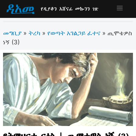
የዲያቆን አሸናፊ መኰንን ገጽ
መግቢያ
ትረካ
የወጣት አገልጋይ ፈተና
»
»
»
ጢሞቴዎስ
ነኝ (3)