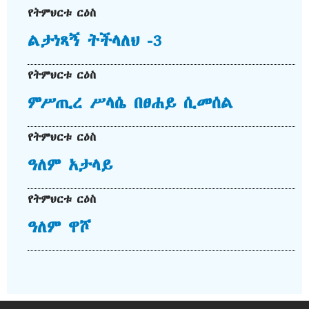
የትምህርቱ ርዕስ
ልታነጻኝ ትችላለህ -3
የትምህርቱ ርዕስ
ምሥጢረ ሥላሴ በፀሐይ ሲመሰል
የትምህርቱ ርዕስ
ዓለም አታላይ
የትምህርቱ ርዕስ
ዓለም ዋሾ