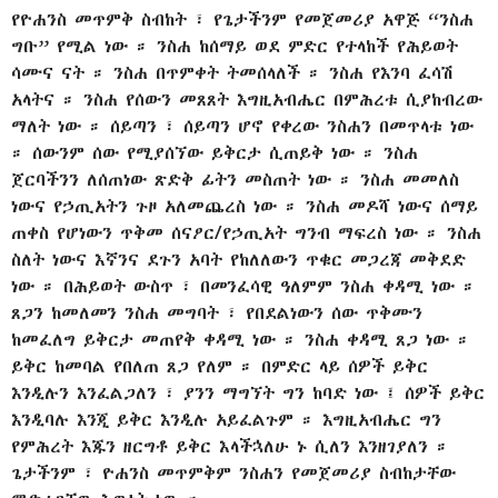
የዮሐንስ መጥምቅ ስብከት ፣ የጌታችንም የመጀመሪያ አዋጅ “ንስሐ
ግቡ” የሚል ነው ። ንስሐ ከሰማይ ወደ ምድር የተላከች የሕይወት
ሳሙና ናት ። ንስሐ በጥምቀት ትመሰላለች ። ንስሐ የእንባ ፈሳሽ
አላትና ። ንስሐ የሰውን መጸጸት እግዚአብሔር በምሕረቱ ሲያከብረው
ማለት ነው ። ሰይጣን ፣ ሰይጣን ሆኖ የቀረው ንስሐን በመጥላቱ ነው
። ሰውንም ሰው የሚያሰኘው ይቅርታ ሲጠይቅ ነው ። ንስሐ
ጀርባችንን ለሰጠነው ጽድቅ ፊትን መስጠት ነው ። ንስሐ መመለስ
ነውና የኃጢአትን ጉዞ አለመጨረስ ነው ። ንስሐ መዶሻ ነውና ሰማይ
ጠቀስ የሆነውን ጥቅመ ሰናዖር/የኃጢአት ግንብ ማፍረስ ነው ። ንስሐ
ስለት ነውና እኛንና ደጉን አባት የከለለውን ጥቁር መጋረጃ መቅደድ
ነው ። በሕይወት ውስጥ ፣ በመንፈሳዊ ዓለምም ንስሐ ቀዳሚ ነው ።
ጸጋን ከመለመን ንስሐ መግባት ፣ የበደልነውን ሰው ጥቅሙን
ከመፈለግ ይቅርታ መጠየቅ ቀዳሚ ነው ። ንስሐ ቀዳሚ ጸጋ ነው ።
ይቅር ከመባል የበለጠ ጸጋ የለም ። በምድር ላይ ሰዎች ይቅር
እንዲሉን እንፈልጋለን ፣ ያንን ማግኘት ግን ከባድ ነው ፤ ሰዎች ይቅር
እንዲባሉ እንጂ ይቅር እንዲሉ አይፈልጉም ። እግዚአብሔር ግን
የምሕረት እጁን ዘርግቶ ይቅር እላችኋለሁ ኑ ሲለን እንዘገያለን ።
ጌታችንም ፣ ዮሐንስ መጥምቅም ንስሐን የመጀመሪያ ስብከታቸው