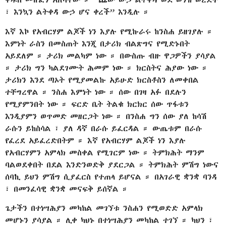
፣ እንኳን ልትቀዳ ውኃ ሆና ቀረች” እንዲሉ ።
እኛ እኮ የአብርሃም ልጆች ነን እያሉ የሚኩራሩ ከንስሐ ይዘገያሉ ።
እምነት ራስን በመስጠት እንጂ በታሪክ ብልጽግና የሚድኑበት
አይደለም ። ታሪክ መልካም ነው ። በውስጡ ብዙ ዋጋዎችን ያሳያል
። ታሪክ ግን ካልደገሙት ሕመም ነው ። ክርስትና ሕያው ነው ።
ታሪክን እንደ ጣኦት የሚያመልኩ አይሁድ ክርስቶስን ለመቀበል
ተቸግረዋል ። ንስሐ እምነት ነው ። ሰው በገዛ አፉ በደሉን
የሚያምንበት ነው ። ፍርድ ቤት ትልቁ ክርክር ሰው ጥፋቱን
እንዲያምን ወጥመድ መዘርጋት ነው ። በንስሐ ግን ሰው ያለ ከሳሽ
ራሱን ይከስሳል ፣ ያለ ዳኛ በራሱ ይፈርዳል ። ውጤቱም በራሱ
የፈረደ አይፈረድበትም ። እኛ የአብርሃም ልጆች ነን እያሉ
የአብርሃምን አምላክ መስቀል የሚገርም ነው ። ትምክሕት ማንም
ባልወደቀበት በደል እንድንወድቅ ያደርጋል ። ትምክሕት ምሽግ ነውና
ሰባኪ ይህን ምሽግ ሲያፈርስ የተጠላ ይሆናል ። በአገራዊ ቋንቋ ባንዳ
፣ በመንፈሳዊ ቋንቋ መናፍቅ ይሰኛል ።
ጌታችን በተነሣሕያን መካከል መገኘቱ ንስሐን የሚወድድ አምላክ
መሆኑን ያሳያል ። ሊቀ ካህኑ በተነሣሕያን መካከል ተገኘ ። ካህን ፣