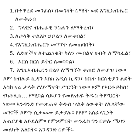
በተዋረደ መንፈስ፣ በመገዛት ስሜት ወደ እግዚአብሔር
ለመቅረብ
ግላዊና ብሔራዊ ንስሐን ለማቅረብ፣
ለታላቅ ተልእኮ ኃይልን ለመቀበል፣
የእግዚአብሔርን መገኘት ለመጠባበቅ፣
ለድሆችና ለተጨነቁት ካለን መብልና ሀብት ለማካፈል፣
እርስ በርስ ይቅር ለመባባል፣
እግዚአብሔርን በልዩ ለማግኘት ቀጠሮ ለመያዝ ነው፡፡
ጾም ከብሉይ ኪዳን እስከ አዲስ ኪዳን፣ ከቤተ ክርስቲያን ልደት
እስከ ዛሬ ታላቅ የሃይማኖት ሥርዓት ነው፡፡ ጾም የኦርቶዶክስ፣
የካቶሊክ… የሚባል ሳይሆን የመጽሐፍ ቅዱስ ትምህርት
ነው፡፡፡ አንዳንድ የመጽሐፍ ቅዱስ ጥልቅ ዕውቀት የሌላቸው
ወገኖች ጾምን ሲቃወሙ ይታያሉ፡፡ የጾም አስፈላጊነት
አጠያያቂ አይደለም፡፡ የምጾምበት መንፈስ ግን በቃሉ ሚዛን
መለካት አለበት፡፡ አንዳንድ ሰዎች፡-