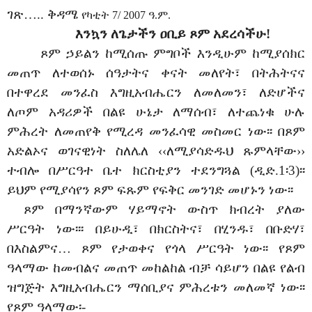
ገጽ….. ቅዳሜ
የካቲት 7/ 2007 ዓ.ም.
እንኳን ለጌታችን ዐቢይ ጾም አደረሳችሁ!
ጾም ኃይልን ከሚሰጡ ምግቦች እንዲሁም ከሚያሰክር
መጠጥ ለተወሰኑ ሰዓታትና ቀናት መለየት፣ በትሕትናና
በተዋረደ መንፈስ እግዚአብሔርን ለመለመን፣ ለድሆችና
ለጦም አዳሪዎች በልዩ ሁኔታ ለማሰብ፣ ለተጨነቁ ሁሉ
ምሕረት ለመጠየቅ የሚረዳ መንፈሳዊ መስመር ነው፡፡ በጾም
አድልኦና ወገናዊነት ስለሌለ ‹‹ለሚያሳድዱህ ጹምላቸው››
ተብሎ በሥርዓተ ቤተ ክርስቲያን ተደንግጓል (ዲድ.1፡3)፡፡
ይህም የሚያሳየን ጾም ፍጹም የፍቅር መንገድ መሆኑን ነው፡፡
ጾም በማንኛውም ሃይማኖት ውስጥ ክብረት ያለው
ሥርዓት ነው፡፡፡ በይሁዲ፣ በክርስትና፣ በሂንዱ፣ በቡድሃ፣
በእስልምና… ጾም የታወቀና የጎላ ሥርዓት ነው፡፡ የጾም
ዓላማው ከመብልና መጠጥ መከልከል ብቻ ሳይሆን በልዩ የልብ
ዝግጅት እግዚአብሔርን ማሰቢያና ምሕረቱን መለመኛ ነው፡፡
የጾም ዓላማው፡-