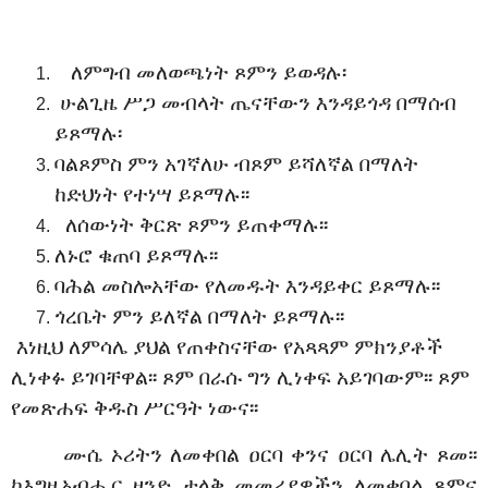
ለምግብ መለወጫነት ጾምን ይወዳሉ፡
ሁልጊዜ ሥጋ መብላት ጤናቸውን እንዳይጎዳ በማሰብ
ይጾማሉ፡
ባልጾምስ ምን አገኛለሁ ብጾም ይሻለኛል በማለት
ከድህነት የተነሣ ይጾማሉ፡፡
ለሰውነት ቅርጽ ጾምን ይጠቀማሉ፡፡
ለኑሮ ቁጠባ ይጾማሉ፡፡
ባሕል መስሎአቸው የለመዱት እንዳይቀር ይጾማሉ፡፡
ጎረቤት ምን ይለኛል በማለት ይጾማሉ፡፡
እነዚህ ለምሳሌ ያህል የጠቀስናቸው የአጻጻም ምክንያቶች
ሊነቀፉ ይገባቸዋል፡፡ ጾም በራሱ ግን ሊነቀፍ አይገባውም፡፡ ጾም
የመጽሐፍ ቅዱስ ሥርዓት ነውና፡፡
ሙሴ ኦሪትን ለመቀበል ዐርባ ቀንና ዐርባ ሌሊት ጾመ፡፡
ከእግዚአብሔር ዘንድ ታላቅ መመሪያዎችን ለመቀበል ጾምና