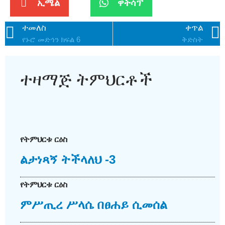
ኢሜል
ዋትሳፕ
ተመለስ
ቀጥል
የኑሮ መድኅን ክፍል 6
ቅድስት
ተዛማጅ ትምህርቶች
የትምህርቱ ርዕስ
ልታነጻኝ ትችላለህ -3
የትምህርቱ ርዕስ
ምሥጢረ ሥላሴ በፀሐይ ሲመሰል