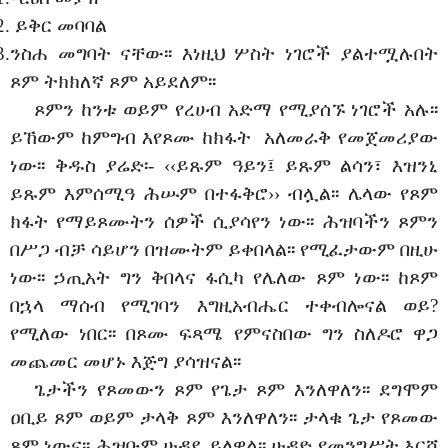
2.
ይቅር መባባል
3.
ንስሐ መግባት ናቸው፡፡ እነዚህ ሦስት ነገሮች ያልተሟሉበት
ጾም ትክክለኛ ጾም አይደለም፡፡
ጾምን ከንቱ ወይም የረሀብ አድማ የሚያሰኙ ነገሮች አሉ፡፡
ይኸውም ከምግብ እየጾሙ ከክፋት አለመራቅ የመጀመሪያው
ነው፡፡ ቅዱስ ያሬድ፡- ‹‹ይጹም ዓይን፤ ይጹም ልሳን፣ እዝንኒ
ይጹም እምሰሚዓ ሕሡም በተፋቅሮ›› ብሏል፡፡ ሌላው የጾም
ክፋት የማይጾሙትን ሰዎች ሲያሳየን ነው፡፡ ሕዝባችን ጾምን
በሥጋ ብቻ ሳይሆን በዝሙትም ይቀበላል፡፡ የሚፈታውም በዚሁ
ነው፡፡ ኃጢአት ግን ቅበላና ፋሲካ የሌለው ጾም ነው፡፡ ከጾም
በኋላ ማሰብ የሚገባን እግዚአብሔር ተቀብሎናል ወይ?
የሚለው ነበር፡፡ በጾሙ ፍጻሜ የምናስበው ግን ስለዶሮ ዋጋ
መጨመር መሆኑ እጅግ ያሳዝናል፡፡
ጌታችን የጾመውን ጾም የጌታ ጾም እንለዋለን፡፡ ደግሞም
ዐቢይ ጾም ወይም ታላቅ ጾም እንለዋለን፡፡ ታላቁ ጌታ የጾመው
ጾም ነውና፡፡ ሕዝቡም ሁዳዴ ይለዋል፡፡ ሁዳድ የመንግሥት እርሻ