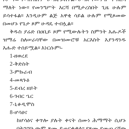
ማለት ነው፡፡ የመንግሥት እርሻ በሚታረስበት ጊዜ ሁሉም
ይሳተፋል፡፡ እንዲሁም ልጅ አዋቂ ሳይል ሁሉም የሚጾመው
በመሆኑ የጌታ ጾም ሁዳዴ ተብሏል፡፡
ቅዱስ ያሬድ በዐቢይ ጾም የሚውሉትን ስምንት እሑዶች
ዝማሬ ስለሠራባቸው በመዝሙሮቹ አርእስት እያንዳንዱ
እሑድ ተሰይሟል፡፡ እነርሱም፡-
1-
ዘወረደ
2-
ቅድስት
3-
ምኩራብ
4-
መጻጉ
ዕ
5-
ደብረ ዘይት
6-
ገብር ኄር
7-
ኒቆዲሞስ
8-
ሆሳዕና
ከሆሳዕና ቀጥሎ ያሉት ቀናት ሰሙነ ሕማማት ሲሆኑ
በትንሣኤውም ጾሙ ይጠናቀቃል፡፡ የጾሙ የመጨረሻው