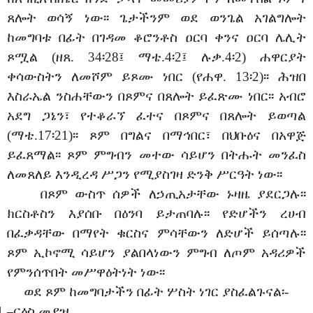
ጸሎት ወሳኝ ነው፡፡ ጌታችንም ወደ ወንጌል አገልግሎት
ከመግባቱ በፊት በገዳመ ቆሮንቶስ ዐርባ ቀንና ዐርባ ሌሊት
ጾሟል (ዘጸ. 34፡28፤ ማቴ.4፡2፤ ሉቃ.4፡2) ሐዋርያት
ቀሳውስትን ለመሾም ይጾሙ ነበር (የሐዋ. 13፡2)፡፡ ሕዝበ
እስራኤል ንስሐቸውን በጾምና በጸሎት ይፈጽሙ ነበር፡፡ አብሮ
አደግ ጋኔን፣ የተቆራኘ ፈተና በጾምና በጸሎት ይወጣል
(ማቴ.17፡21)፡፡ ጾም በግልና በማኅበር፣ በህቡዕና በአዋጅ
ይፈጸማል፡፡ ጾም ምግብን መተው ሳይሆን በትሑት መንፈስ
ለመጸለይ እንዲረዳ ሥጋን የሚያስገዛ ድንቅ ሥርዓት ነው፡፡
በጾም ውስጥ ሰዎች ለኃጢአታቸው ኑዛዜ ያደርጋሉ፡፡
ክርስቶስን እያሰቡ በዕንባ ይታጠባሉ፡፡ የድሆችን ረሀብ
በፈቃዳቸው በማየት ቁርስና ምሳቸውን ለድሆች ይሰጣሉ፡፡
ጾም ኢኮኖሚ ሳይሆን ያልበላነውን ምግብ ለጦም አዳሪዎች
የምንሰጥበት መሥዋዕትነት ነው፡፡
ወደ ጾም ከመግባታችን በፊት ሦስት ነገር ያስፈልጉናል፡-
1.
ርዕስ መያዝ
–