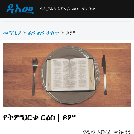
የዲያቆን አሸናፊ መኰንን ገጽ
መግቢያ
ልዩ ልዩ ሁለት
»
»
ጾም
የትምህርቱ ርዕስ | ጾም
የዲ/ን አሸናፊ መኰንን