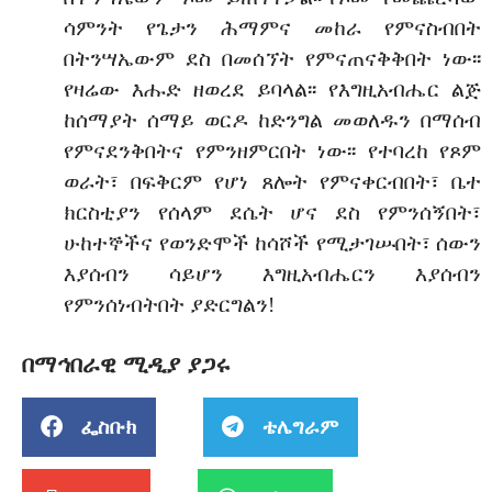
ሳምንት የጌታን ሕማምና መከራ የምናስብበት
በትንሣኤውም ደስ በመሰኘት የምናጠናቅቅበት ነው፡፡
የዛሬው እሑድ ዘወረደ ይባላል፡፡ የእግዚአብሔር ልጅ
ከሰማያት ሰማይ ወርዶ ከድንግል መወለዱን በማሰብ
የምናደንቅበትና የምንዘምርበት ነው፡፡ የተባረከ የጾም
ወራት፣ በፍቅርም የሆነ ጸሎት የምናቀርብበት፣ ቤተ
ክርስቲያን የሰላም ደሴት ሆና ደስ የምንሰኝበት፣
ሁከተኞችና የወንድሞች ከሳሾች የሚታገሡበት፣ ሰውን
እያሰብን ሳይሆን እግዚአብሔርን እያሰብን
የምንሰነብትበት ያድርግልን!
በማኅበራዊ ሚዲያ ያጋሩ
ፌስቡክ
ቴሌግራም