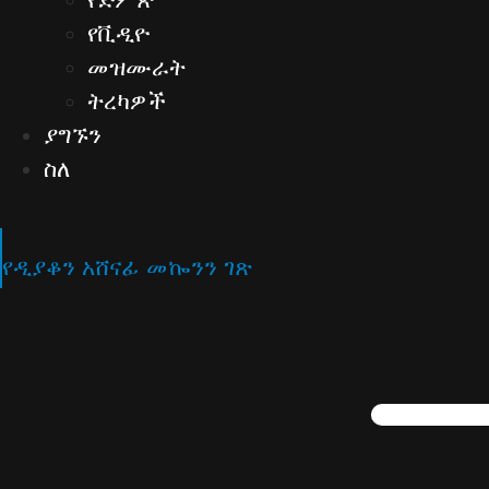
የቪዲዮ
መዝሙራት
ትረካዎች
ያግኙን
ስለ
የዲያቆን አሸናፊ መኰንን ገጽ