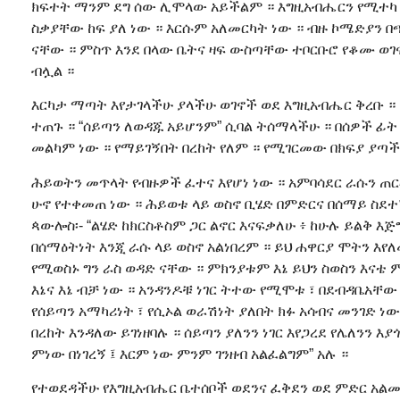
ክፍተት ማንም ደግ ሰው ሊሞላው አይችልም ። እግዚአብሔርን የሚተካ ም
ስቃያቸው ከፍ ያለ ነው ። እርሱም አለመርካት ነው ። ብዙ ኮሜድያን 
ናቸው ። ምስጥ እንደ በላው ቤትና ዛፍ ውስጣቸው ተቦርቡሮ የቆሙ ወገኖ
ብሏል ።
እርካታ ማጣት እየታገላችሁ ያላችሁ ወገኖች ወደ እግዚአብሔር ቅረቡ 
ተጠጉ ። “ሰይጣን ለወዳጁ አይሆንም” ሲባል ትሰማላችሁ ። በሰዎች ፊት
መልካም ነው ። የማይገኝበት በረከት የለም ። የሚገርመው በክፍያ ያጣች
ሕይወትን መጥላት የብዙዎች ፈተና እየሆነ ነው ። አምባሳደር ራሱን ጠር
ሁኖ የተቀመጠ ነው ። ሕይወቱ ላይ ወስኖ ቢሄድ በምድርና በሰማይ ስደተኛ
ጳውሎስ፡- “ልሄድ ከክርስቶስም ጋር ልኖር እናፍቃለሁ ፥ ከሁሉ ይልቅ እጅ
በሰማዕትነት እንጂ ራሱ ላይ ወስኖ አልነበረም ። ይህ ሐዋርያ ሞትን እየ
የሚወስኑ ግን ራስ ወዳድ ናቸው ። ምክንያቱም እኔ ይህን ስወስን እናቴ
እኔና እኔ ብቻ ነው ። አንዳንዶቹ ነገር ትተው የሚሞቱ ፣ በደብዳቤአቸው
የሰይጣን አማካሪነት ፣ የሲኦል ወራሽነት ያለበት ክፉ አሳብና መንገድ
በረከት እንዳለው ይገነዘባሉ ። ሰይጣን ያለንን ነገር እየጋረደ የሌለንን እ
ምነው በነገረኝ ፤ እርም ነው ምንም ገንዘብ አልፈልግም” አሉ ።
የተወደዳችሁ የእግዚአብሔር ቤተሰቦች ወደንና ፈቅደን ወደ ምድር አልመጣ