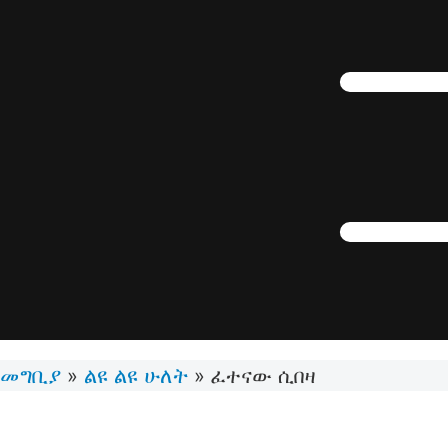
መግቢያ
ልዩ ልዩ ሁለት
»
»
ፈተናው ሲበዛ