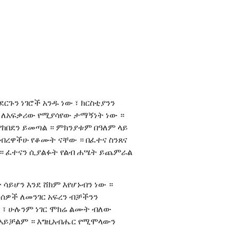
ርጉን ነገሮች አንዱ ነው ፣ ክርስቲያንን
ጅ ለአፍቃሪው የሚያሳየው ታማኝነት ነው ።
 እየከበደን ይመጣል ። ምክንያቱም በዓለም ላይ
አብረዋችሁ የቆሙት ናቸው ። በፈተና ስንጸና
 ። ፈተናን ሲያልፉት የልብ ሐሤት ይጨምራል
 ሳይሆን እንደ ሸክም እየሆኑብን ነው ።
ለሰዎች ለመንገር አፍረን ብቻችንን
 ፣ ሁሉንም ነገር ሞክሬ ልሙት ብለው
ስ አይቻልም ። እግዚአብሔር የሚሞላውን