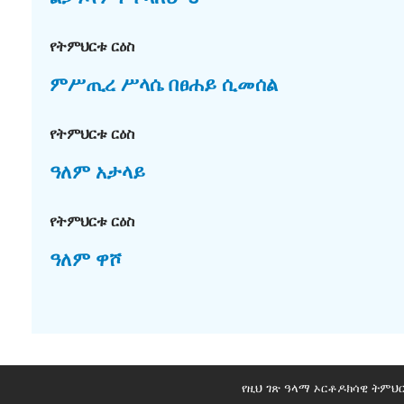
የትምህርቱ ርዕስ
ምሥጢረ ሥላሴ በፀሐይ ሲመሰል
የትምህርቱ ርዕስ
ዓለም አታላይ
የትምህርቱ ርዕስ
ዓለም ዋሾ
የዚህ ገጽ ዓላማ ኦርቶዶክሳዊ ትምህ