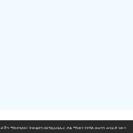
ርቶችን ማስተላለፍ፣ ትውልድን በእግዚአብሔር ቃል ማነጽና የተሻለ ዘመንን መናፈቅ ነው።