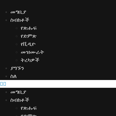
Skip
to
መግቢያ
content
ስብከቶች
የጽሑፍ
የድምጽ
የቪዲዮ
መዝሙራት
ትረካዎች
ያግኙን
ስለ
መግቢያ
ስብከቶች
የጽሑፍ
የድምጽ