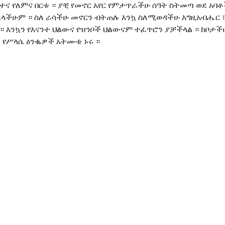
ተና የለምና በርቱ ። ያቺ የመኖር አየር የምታጥራችሁ ሰዓት ስትመጣ ወደ አባቶ
ይደላችሁም ። ስለ ራሳችሁ መኖርን ብትጠሉ እንኳ ስለሚወዳችሁ እግዚአብሔር
 እንኳን የእናንተ ህልውና የዝንቦች ህልውናም ተፈጥሮን ያቻችላል ። ከቦታችሁ
 የሥላሴ ዕንቈዎች አትሙቱ ኑሩ ።