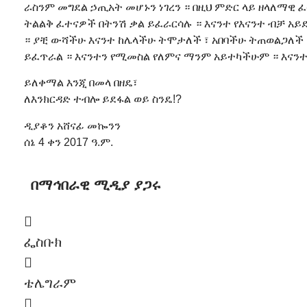
ራስንም መግደል ኃጢአት መሆኑን ነገረን ። በዚህ ምድር ላይ ዘላለማዊ ፈ
ትልልቅ ፈተናዎች በትንሽ ቃል ይፈራርሳሉ ። እናንተ የእናንተ ብቻ አ
። ያቺ ውሻችሁ እናንተ ከሌላችሁ ትሞታለች ፣ አበባችሁ ትጠወልጋለች ።
ይፈጥራል ። እናንተን የሚመስል የለምና ማንም አይተካችሁም ። እናንተ
ይለቀማል እንጂ በመላ በዘዴ፣
ለእንክርዳድ ተብሎ ይደፋል ወይ ስንዴ!?
ዲያቆን አሸናፊ መኰንን
ሰኔ 4 ቀን 2017 ዓ.ም.
በማኅበራዊ ሚዲያ ያጋሩ
ፌስቡክ
ቴሌግራም