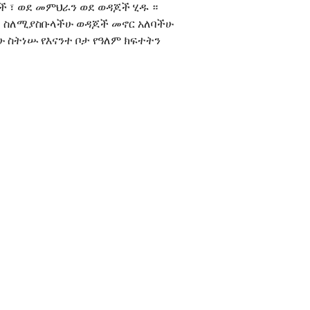
ች ፣ ወደ መምህራን ወደ ወዳጆች ሂዱ ።
 ፣ ስለሚያስቡላችሁ ወዳጆች መኖር አለባችሁ
 ስትነሡ የእናንተ ቦታ የዓለም ክፍተትን