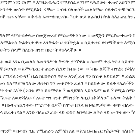
ንም ነገር የለም ። እግዚአብሔር የማያስፈልገንም የሕይወት ቀጠና አይገኝም 
በጭንቀት ውስጥ የሚያልፉ ናቸው ። ብዙ ባለጠጎች መልካቸው ሳይቀር ተዥጎርጉ
ች ብዙ ናቸው ። ቅዱስ አውግስጢኖስ፡- “ጌታ ሆይ ለራስህ ስትል ስለፈጠርከን 
። ዓለም የምታሰቃየው በመጀመሪያ የሚወዳትን ነው ። ወዳጅን የሚያውቀውን 
 ለማልቀስ ትልቅነታችሁ እንቅፋት ሆኖባችኋል ። ሳይታዘብ ድካማችሁን ለሚሰማ
ሁትን ሰላም ከእርሱ ዘንድ በጸጋ ትቀበላላችሁ ።
ቶ ወደ አገሩ ቢመለስ ከመንግሥቱ ቅጣት ያገኘዋል ። ሰውም ተራ ነዋሪ ሳይሆን 
 ይሆናል ። አምባሳደር ተጠርቶ ሲሄድ ክብሩ ነው ። “ብዙ ልጆች ብንሄድ ይሻለ
ግ የሚሻል ነውና፤” ቢል ክርስቶስን ናፍቆ እንጂ ፈተናን ሸሽቶ አይደለም ። ፊል
ለመነ ስለሚያገለግለው ሕዝብ ግን መቆየትን ፈለገ ። ከደስታው ይልቅ የሌሎችን
 ምን ትሆናለች ( አባቴ ምን ይሰማዋል ? ወዳጆቼስ አይጎዱም ወይ ? የሚል 
 “እናቴ እወድሻለሁ ፣ አባቴ ግን ባንተ ምክንያት ለዚህ በቅቻለሁ” ብለው ትል
 ነው ። በዕዳ ተጨንቀው የሚሞቱ ሰዎች ከሞቱ በኋላ አበዳሪዎቻቸው ቁጭ ብለው
ያጎላ ይፈትነናል። አንድ ባለጠጋ ራሱ ላይ ወስኖ አበዳሪው ልቅሶ ላይ መጥተው፡- “
ንም ። በወሰነ ጊዜ የሚጠራን አምላክ አለ ። እግዚአብሔር የሕይወት ባለቤት 