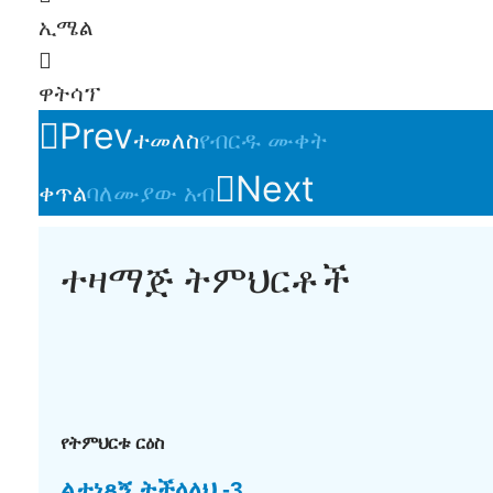
ኢሜል
ዋትሳፕ
Prev
ተመለስ
የብርዱ ሙቀት
Next
ቀጥል
ባለሙያው አብ
ተዛማጅ ትምህርቶች
የትምህርቱ ርዕስ
ልታነጻኝ ትችላለህ -3