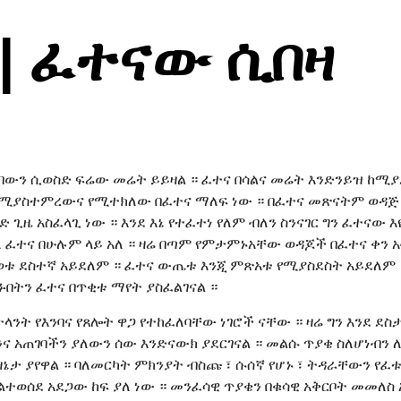
| ፈተናው ሲበዛ
ባውን ሲወስድ ፍሬው መሬት ይይዛል ። ፈተና በሳልና መሬት እንድንይዝ ከሚያደ
ዙ የሚያስተምረውና የሚተክለው በፈተና ማለፍ ነው ። በፈተና መጽናትም ወዳ
ድ ጊዜ አስፈላጊ ነው ። እንደ እኔ የተፈተነ የለም ብለን ስንናገር ግን ፈተናው
ለ ፈተና በሁሉም ላይ አለ ። ዛሬ በጣም የምታምኑአቸው ወዳጆች በፈተና ቀን 
ይወቱ ደስተኛ አይደለም ። ፈተና ውጤቱ እንጂ ምጽአቱ የሚያስደስት አይደለም
ፉበትን ፈተና በጥቂቱ ማየት ያስፈልገናል ።
ንት የእንባና የጸሎት ዋጋ የተከፈለባቸው ነገሮች ናቸው ። ዛሬ ግን እንደ ደስታ
ና አጠገባችን ያለውን ሰው እንድናውክ ያደርገናል ። መልሱ ጥያቄ ስለሆነብን 
ታ ያየዋል ። ባለመርካት ምክንያት ብስጩ ፣ ሱሰኛ የሆኑ ፣ ትዳራቸውን የፈቱ
ልተወሰደ አደጋው ከፍ ያለ ነው ። መንፈሳዊ ጥያቄን በቁሳዊ አቅርቦት መመለ