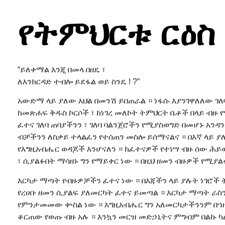
የትምህርቱ ርዕስ 
“ይለቀማል እንጂ በመላ በዘዴ ፣
ለእንክርዳድ ተብሎ ይደፋል ወይ ስንዴ ! ?”
አውድማ ላይ ያለው እህል በመንሽ ይበጠራል ። ነፋሱ እያንገዋለለው ገለ
ከመጽሐፍ ቅዱስ ኮርሶች ፣ ከነገረ መለኮት ትምህርት ቤቶች በላይ ብ
ፈተና ገለባ ጠባያችንን ፣ ገለባ ባልንጀሮችን የሚያስወግድ በመሆኑ አንዳን
ብቻችንን ለስቃይ ተላልፈን የተሰጠን መስሎ ይሰማናልና ። በእኛ ላይ ያ
የእግዚአብሔር ወዳጆች እንሆናለን ። ከፈተናዎች የተነሣ ብዙ ሰው ሕ
፣ ሲያልፉበት ማሳዘኑ ግን የማይቀር ነው ። በዚህ ዘመን ብዙዎች የሚያል
እርካታ ማጣት የብዙዎቻችን ፈተና ነው ። በእጃችን ላይ ያሉት ነገሮች ትላ
የረሀቡ ዘመን ሲያልፍ ያለመርካት ፈተና ይመጣል ። እርካታ ማጣት ራስን
የምንታመመው ቍስል ነው ። እግዚአብሔር ግን አለመርካታችንንም በኀዘኔ
ቆርጠው የወጡ ብዙ አሉ ። እንኳን መርዝ መድኃኒትና ምግብም በልኩ ካ