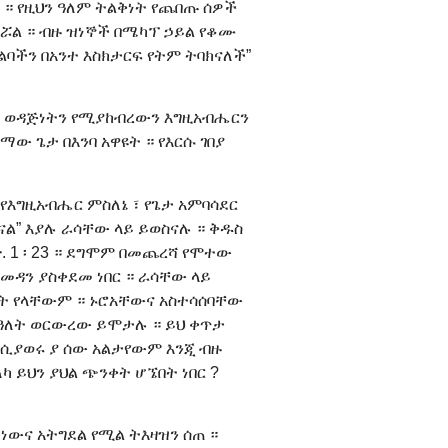
። የዚህን ዓለም ትልቅነት የጨበጡ ሰዎች
ሯል ። ብዙ ዝነኞች በሜካፕ ኃይል የቆሙ
ልባችን በአንተ እስክታርፍ የትም ትባክናለች”
፣ ወዳጅነትን የሚያከብረውን እግዚአብሔርን
ው ጌታ በእንባ አዋዩት ። የእርሱ ገበያ
የእግዚአብሔር ምስለኔ ፣ የጌታ አምባሳደር
ናል” እያሉ ራሳቸው ላይ ይወስናሉ ። ቅዱስ
ጵ. 1 ፡ 23 ። ደግሞም በመጨረሻ የሞተው
 መዳን ያስቀደመ ነበር ። ራሳቸው ላይ
ስሜት የላቸውም ። ኑሮአቸውና አስተሳሰባቸው
ቅ ዓለት ወርውረው ይሞታሉ ። ይህ ቀጥታ
 ሲያወሩ ያ ሰው አልታየውም እንጂ ብዙ
ለካ ይህን ያህል ጭንቀት ሆኜበት ነበር ?
ነውና አትግደል የሚል ትእዛዝን ሰጠ ።