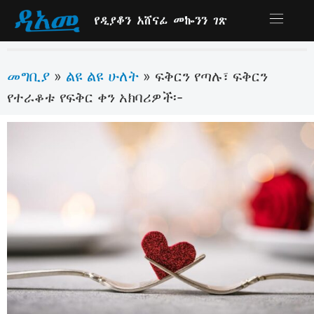
የዲያቆን አሸናፊ መኰንን ገጽ
መግቢያ
ልዩ ልዩ ሁለት
»
»
ፍቅርን የጣሉ፣ ፍቅርን
የተራቆቱ የፍቅር ቀን አክባሪዎች፡-