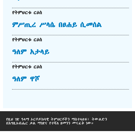
የትምህርቱ ርዕስ
ምሥጢረ ሥላሴ በፀሐይ ሲመሰል
የትምህርቱ ርዕስ
ዓለም አታላይ
የትምህርቱ ርዕስ
ዓለም ዋሾ
የዚህ ገጽ ዓላማ ኦርቶዶክሳዊ ትምህርቶችን ማስተላለፍ፣ ትውልድን
በእግዚአብሔር ቃል ማነጽና የተሻለ ዘመንን መናፈቅ ነው።