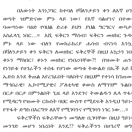
በእውነት እንነጋገር ከተባለ የቫለንታይን ቀን ለእኛ ሀገ
ወጣት ዝምድናው ምኑ ላይ ነው፣ የእኛ ባልሆነና በተው
ባመጣነው ባዕድ የባህል ድሪቶ ይህን ያህል ግርግርና ውካታ
አስፈላጊ ነበር…፡፡ እሺ ፍቅርን ማሰብ፣ ፍቅርን መዘከር ጉዳ
ምኑ ላይ ነው ብለን የመከራከሪያ ሐሳብ ብናነሳ እንኳ
በቫለንታይን ቀን ፍቅርን ለመዘከር ፍቅረኞች በዚህ አኳኃን ነበ
ቀኑን ማክበር፣ ቀኑን መዘከር የነበረባቸው?! በዝሙት ጠን
የነገይቱ የሀገራችን ተሰፋ የሆነው ወጣቱ ትውልድ በኤች አይ 
ኤድስ እንደ ቅጠል እየረገፈበት ባለበትና በዚህም የተነሳ ከገጠመ
ማኅበራዊ፣ ኢኮኖሚያዊና ፖለቲካዊ ቀውስ ለማገገም ጉልበ
በርታ በርታ በምንልበት ጊዜ ላይ እንደገና ትውልዱን ሌላ ጥፋ
የሚዳርግ የዝሙት ርኩሰት ባህር ውስጥ የሚደፍቅ እንዲህ ዓይነ
የጥፋት ድግስ በእርግጥ ለእኛ የሚገባንና የሚገባን ነገር ነው…፡፡
ፍቅረኞችስ ፍቅራቸውን መግለጽ ቢገባቸው በዚህ ዓይነ
መንገድ መሆን ነበረበት እንዴ!? ፍቅራችንን በሀገሪኛ ወግ