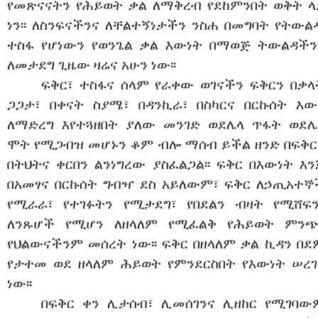
የመጽናናትን የሕይወት ቃል ለማቅረብ የደከምንበት ወቅት ላ
ነን፡፡ ለስንፍናችንና ለቸልተኝነታችን ንስሐ በመግባት የትውል
ተስፋ የሆነውን የወንጌል ቃል እውነት በማወጅ ትውልዳችን
ለመታደግ ጊዜው ዛሬና አሁን ነው፡፡
ፍቅር፣ ተስፋና ሰላም የራቀው ወገናችን ፍቅርን በቃላ
ጋጋታ፣ በቀናት ስያሜ፣ በዳንኪራ፣ በስካርና በርኩሰት እው
ለማድረግ እየተጓዘበት ያለው መንገድ ወደሌላ ጥፋት ወደሌ
ሞት የሚጋብዝ መሆኑን ቆም ብሎ ማሰብ ይችል ዘንድ በፍቅር
በትህትና ቀርበን ልንነግረው ያስፈልጋል፡፡ ፍቅር በእውነት እን
በአመፃና በርኩሰት ግብዣ ደስ አይለውም፣ ፍቅር ለኃጢአተኞ
የሚራራ፣ የተገፉትን የሚታደግ፣ የበደልን ብዛት የሚሸፍን
ለንጹሆች የሚሆን ለዘላለም የሚፈልቅ የሕይወት ምንጭ
የህልውናችንም መሰረት ነው፡፡ ፍቅር በዘላለም ቃል ኪዳን በደ
የታተመ ወደ ዘላለም ሕይወት የምንደርስበት የእውነት ሠረገ
ነው፡፡
በፍቅር ቀን ሊታሰብ፣ ሊመሰገንና ሊዘከር የሚገባው