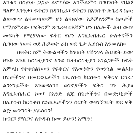
እንቁና በስጦታ ጋጋታ ልናገኘው አንችልምና ከገባንበት የህል
ዓለም እንንቃ፣ ፍቅርን በዳንኪራ፣ ፍቅርን በእንቡጥ ጽጌረዳ ስጦ
ልውውጥ ልናመጣውም ሆነ ልናጸናው አይቻለንም፡፡ ስጦታች
የሚሰምረው የፍቅርም ጽጌረዳ በእኛም ሆነ በሌሎች ልብ ውስ
መፍካት የሚቻለው ፍቅር የሆነ እግዚአብሔር ሁለተናችን
ሲገዛው ነውና ወደ ሕይወት ራስ ወደ ጌታ ኢየሱስ እንመለስ፡፡
በፍቅር ስም ትውልዳችን ከገባበት የሽንገላ ሕይወት ይወ
ዘንድ እንደ ክርስቲያንና እንደ ቤተክርስቲያን አገልጋዮች ከፍቅ
አምላክ የተቀበልነውን የፍቅርና የእውነትን የወንጌል መልእክ
በጌታችንና በመድኃኒታችን በኢየሱስ ክርስቶስ ፍቅርና ርኅራ
ልንነግራችሁ እንወዳለን፡፡ ወገኖቻችን ፍቅር ግን ሕያ
እግዚአብሔር ነው፣ በአንድ ልጁ በጌታችንና በመድኃኒታች
በኢየሱስ ክርስቶስ የኃጢአታችንን ስርየት ወዳገኘንበት ወደ ፍቅ
ልጅ መንግስት ያፈለሰን!
ክብር፣ ምስጋና ለቅዱስ ስሙ ይሁን! አሜን!