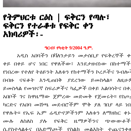
የትምህርቱ ርዕስ | ፍቅርን የጣሉ፣
ፍቅርን የተራቆቱ የፍቅር ቀን
አክባሪዎች፡-
ዓርብ፣ የካቲት 9/2004 ዓ.ም.
አዲስ አበባችን በቫለንታይን መታሰቢያ የፍቅረኞች ቀ
ቀይ በቀይ ሆና ነበር የዋለችው፣ እንደታዘብነው በከተማች
የነበረው የተለየ ትዕይንት እለቱን የከተማችን ኮረዶችና ጉብሎ
በብዙ ናፍቆት እንዲጠበቅ ያደረገው ይመስላል፡፡ ለዚሁ
ይመስላል የመዝናኛ ስፍራዎችና ካፌዎች በቀይ አልባሳትና በቀ
አበቦች ገና ከዋዜማው ጀምረው መድመቅ የጀመሩት፡፡ የስጦ
ካርድና የአበባ መሸጫ መደብሮችም ሞቅ ያለ ገበያ ላይ ነበ
የዋሉት፡፡ የኤፍ ኤም ሬዲዮኖቻችንም እለቱን ለማዘከር ቀኑ
ሙሉ ለስለስ ያሉ የፍቅር ዜማዎችንና ጭውውቶች
ሲያስተላልፉና በአድማጮች የስልክ መልእክት ተጨናንቀ