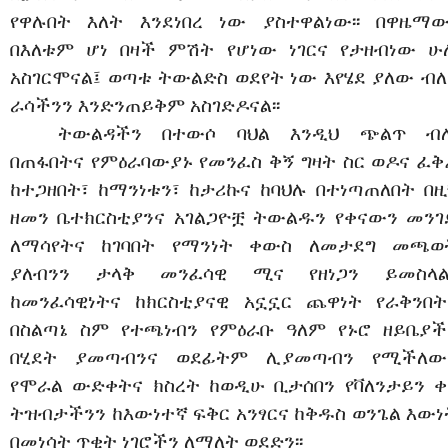
የዋሉበት እለት እንደነበረ ነው ያስተዋልነው፡፡ በዋዜማው
በእለቱም ሆነ በዛች ምሽት የሆነው ነገርና የታዘብነው ሁ
አስገርሞናል፤ ወጣቱ ትውልድስ ወደየት ነው እየሄደ ያለው ብለ
ራሳችንን እንድንጠይቅም አስገድዶናል፡፡
ትውልዳችን በተውሶ ባህል እንዲህ ጭልጥ ብ
በጠፋበትና የምዕራባውያኑ የመንፈስ ቅኝ ግዛት ስር ወዶና ፈቅ
ከተጋዘበት፣ ከማንነቱን፣ ከታሪኩና ከባህሉ በተነጣጠለበት በዚ
ዘመን ቤተክርስቲያንና አገልጋዮቿ ትውልዱን የቀናውን መንገ
ለማሳየትና ከገባበት የማንነት ቀውስ ለመታደግ መጫወ
ያለብንን ታላቅ መንፈሳዊ ሚና የዘነጋን ይመስላል፡
ከመንፈሳዊነትና ከክርስቲያናዊ አኗኗር ጨዋነት የራቅንበት
በስልጣኔ ስም የተጫነብን የምዕራቡ ዓለም የኑሮ ዘይቤያች
በሂደት ያመጣብንና ወደፊትም ሊያመጣብን የሚችለው
የሞራል ውድቀትና ክስረት ከወዲሁ ቢታሰበን የቫለንታይን ቀ
ትዝብታችንን ከእውነተኛ ፍቅር አንፃርና ከቅዱስ ወንጌል እውነ
በመነሳት ጥቂት ነገሮችን ለማለት ወደድን፡፡