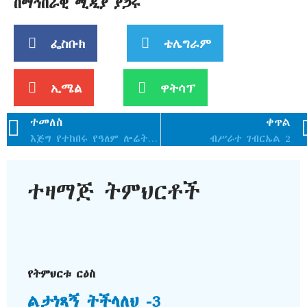
በማኅበራዊ ሚዲያ ያጋሩ
ፌስቡክ
ቴሌግራም
ኢሜል
ዋትሳፕ
ተመለስ
ቀጥል
እጅግ የተከበሩ የዓለም ሎሬት ሜትር አርቲስት አፈወርቅ ተክሌ የዓለማችን፣ የኢትዮጵያና የኦርቶዶክስ ተዋህዶ ቤተ ክርስቲያናችን ታላቅ ባለውለታ ናቸው…!!
ብሥራተ ገብርኤል 2
ተዛማጅ ትምህርቶች
የትምህርቱ ርዕስ
ልታነጻኝ ትችላለህ -3