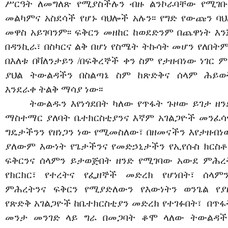
ሥርዓት ለመግለጽ የሚያስችሉን ብዙ ልንኮራባቸው የሚገቡ
መልካምና አስደሳች የሆኑ ባህሎች አሉን፡፡ የግድ የውጩን ባህ
መዋስ አይገባንም፡፡ ፍቅርን መዘከር ከወደድንም በጨዋነት እን
በዳንኪራ፣ በስካርና ልቅ በሆነ የስሜት ትኩሳት መሆን የለበትም፡
በእለቱ በቫለንታይን /በፍቅረኞች ቀን ስም የታዘብነው ነገር ም
ያህል ትውልዳችን በስልጣኔ ስም ከጽድቅና ሰላም ሕይወ
እንደራቀ ትልቅ ማሳያ ነው፡፡
ትውልዱን እየነጎደበት ካለው የጥፋት ጉዞው ይገታ ዘን
ማስተማር ያለባት ቤተክርስቲያንና እኛም አገልጋዮች መንፈሳ
ግዴታችንን የዘነጋን ነው የሚመስለው፣ በዘመናችን እየታዘብነ
ያለውም እውነት የጌታችንና የመድኃኒታችን የኢየሱስ ክርስቶ
ፍቅርንና ሰላምን ይታወጅበት ዘንድ የሚገባው አውደ ምሕረ
የክርክር፣ የተረትና የፌዘኞች መድረክ የሆነበት፣ ሰላምን
ምሕረትንና ፍቅርን የሚያድለውን የእውነትን ወንጌል የያ
የጽድቅ አገልጋዮች ከቤተክርስቲያን መድረክ የተገፉበት፣ በጥፋ
መንታ መንገድ ላይ ግራ በመጋባት ቆሞ ላለው ትውልዳች