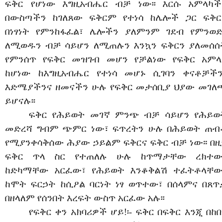
ፍቅር የሆነው እግዚአብሔር ብቻ ነው፡፡ እርሱ አምላካች
በውስጣችን ከገለጸው ፍቅርም የተነሳ ከሌሎች ጋር ፍቅር
በነፃነት የምንከፋፈል፣ ሌሎችን ያለምንም ገደብ የምንወድ
ለሚወዱን ብቻ ሳይሆን ለሚጠሉን እንኳን ፍቅርን ያለመሰሰ
የምንሰጥ የፍቅር መዝገብ መሆን የቻልነው የፍቅር አምላ
ከሆነው ከእግዚአብሔር የተነሳ መሆኑ ሲገባን ቀናቶቻችን
እድሜያችንና ዘመናችን ሁሉ የፍቅር መታሰቢያ ህያው መገለ
ይሆናሉ፡፡
ፍቅር የሕይወት መገኛ ምንጭ ብቻ ሳይሆን የሕይወ
መድረሻ ግብም ጭምር ነው፣ ፍጥረትን ሁሉ በሕይወት ጠብ
የሚያንቀሳቅሰው ሕያው ኃይልም ፍቅርና ፍቅር ብቻ ነው፡፡ በዚ
ፍቅር ጥላ ስር የተጠለሉ ሁሉ ከጥማታቸው ረክተው
ከድካማቸው አርፈው፣ የሕይወት እንቆቅልሽ ተፈትቶላቸው
ከሞት ፍርኃት ከሲዖል ባርነት ነፃ ወጥተው፣ በሰላምና በጸጥ
በዘላለም የሰንበት እረፍት ውስጥ አርፈው አሉ፡፡
የፍቅር ቀን አክባሪዎች ሆይ!፡- ፍቅር በፍቅር እንጂ በከበ