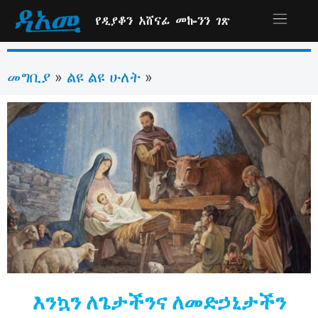
የዲያቆን አሸናፊ መኰንን ገጽ
መግቢያ
ልዩ ልዩ ሁለት
»
»
እንኳን ለጌታችንና ለመድኃኒታችን