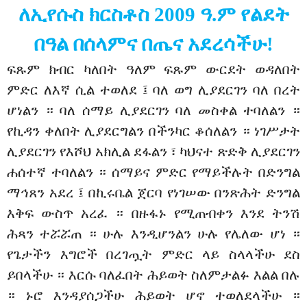
ለኢየሱስ ክርስቶስ 2009 ዓ.ም የልደት
በዓል በሰላምና በጤና አደረሳችሁ!
ፍጹም ክብር ካለበት ዓለም ፍጹም ውርደት ወዳለበት
ምድር ለእኛ ሲል ተወለደ ፤ ባለ ወግ ሊያደርገን ባለ በረት
ሆነልን ። ባለ ሰማይ ሊያደርገን ባለ መስቀል ተባለልን ።
የኪዳን ቀለበት ሊያደርግልን በችንካር ቆሰለልን ። ነገሥታት
ሊያደርገን የእሾህ አክሊል ደፋልን ፣ ካህናተ ጽድቅ ሊያደርገን
ሐሰተኛ ተባለልን ። ሰማይና ምድር የማይችሉት በድንግል
ማኅጸን አደረ ፤ በኪሩቤል ጀርባ የነገሠው በንጽሕት ድንግል
እቅፍ ውስጥ አረፈ ። በዙፋኑ የሚጠብቀን እንደ ትንሽ
ሕጻን ተሯሯጠ ። ሁሉ እንዲሆንልን ሁሉ የሌለው ሆነ ።
የጌታችን እግሮች በረገጧት ምድር ላይ ስላላችሁ ደስ
ይበላችሁ ። እርሱ ባለፈበት ሕይወት ስለምታልፉ እልል በሉ
። ኑሮ እንዳያሰጋችሁ ሕይወት ሆኖ ተወለደላችሁ ።