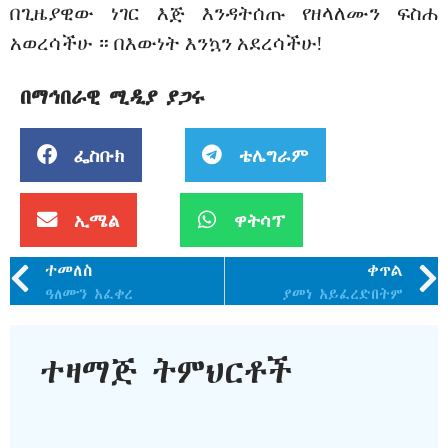
በጊዜያዊው ነገር እጅ እንዳትሰጡ የዘላለሙን ፍስሐ
አወረሳችሁ ። በእውነት እንኳን አደረሳችሁ!
በማኅበራዊ ሚዲያ ያጋሩ
ፌስቡክ
ቴሌግራም
ኢሜል
ዋትሳፕ
ተመለስ
ቀጥል
ዓለሙን አፈቀረ
ያመነ አይፈረድበትም
ተዛማጅ ትምህርቶች