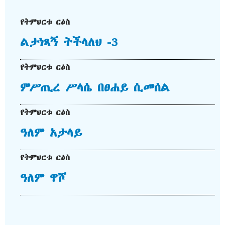
የትምህርቱ ርዕስ
ልታነጻኝ ትችላለህ -3
የትምህርቱ ርዕስ
ምሥጢረ ሥላሴ በፀሐይ ሲመሰል
የትምህርቱ ርዕስ
ዓለም አታላይ
የትምህርቱ ርዕስ
ዓለም ዋሾ