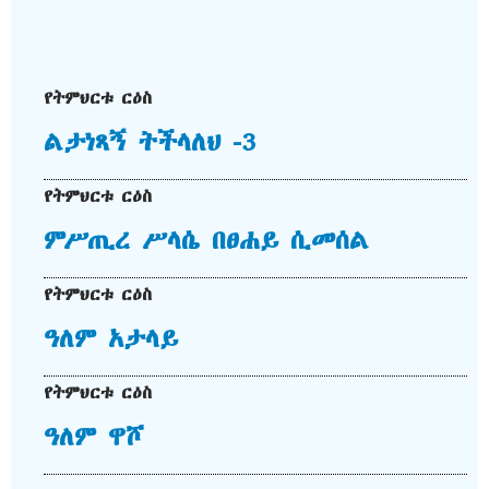
የትምህርቱ ርዕስ
ልታነጻኝ ትችላለህ -3
የትምህርቱ ርዕስ
ምሥጢረ ሥላሴ በፀሐይ ሲመሰል
የትምህርቱ ርዕስ
ዓለም አታላይ
የትምህርቱ ርዕስ
ዓለም ዋሾ