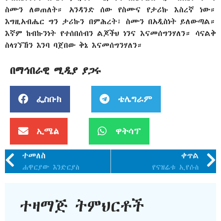
ስሙን ለወጠለት። አንዳንድ ሰው የስሙና የታሪኩ እስረኛ ነው።
እግዚአብሔር ግን ታሪኩን በምሕረት፣ ስሙን በአዲስነት ይለውጣል።
እኛም ከብኩንነት የተሰበሰብን ልጆችህ ነንና እናመሰግንሃለን። ሳናልቅ
ስላገኘኸን እንባ ባጀበው ቅኔ እናመሰግንሃለን።
በማኅበራዊ ሚዲያ ያጋሩ
ፌስቡክ
ቴሌግራም
ኢሜል
ዋትሳፕ
ተመለስ
ቀጥል
ሐዋርያው እንድርያስ
የናዝሬቱ ኢየሱስ
ተዛማጅ ትምህርቶች