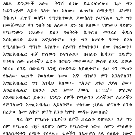
አዘል ድንጋዮች አሉ። ትንሽ ሲነኩ ይፈረካከሳሉ። ጌታ ግን
ከድንጋይም ለይቶ ዓለት ነህ አለው። ጴጥሮስ ስሜታዊ፣ ደካማ፣
ችኩል፣ ፈጥኖ ወሳኝ፣ የማያስተውል ይመስለን ይሆናል። ጌታ ግን
በመጀመሪያ ቀን ዓለት ነህ አለው። ጽኑ ነህ አለው። የሆነውን ሳይሆን
የሚሆነውን ነገረው። ይህን ዓለትነት ጴጥሮስ መንፈስ ቅዱስ
እስኪወርድ ድረስ አናይበትም። ጌታ ግን ከሦስት ዓመት በኋላ
የሚላበሰውን ማንነት አየለት። ሰይጣን የትላንቱን፣ ሰው የዛሬውን፣
እግዚአብሔር ብቻ የነገውን ይናገራል። በብሉይ ኪዳንም ጌዴዎን
የተባለ ሰው ጠላቶችን ፈርቶ በወይን መጥመቂያ ውስጥ ስንዴ ይወቃ
ነበር። ስንዴ በውድማ እንጂ በጉድጓድ አይወቃም። ይህ ግን መጠን
የሌለው ፍርሃት የወለደው ነው። እኛ ብንሆን ምን እንለዋለን?
እግዚአብሔር ግን እንዲህ አለው፡-
“አንተ ጽኑዕ ኃያል ሰው፥
እግዚአብሔር ከአንተ ጋር ነው”
/መሳ. 6፡12/። ምስጋና
ለእግዚአብሔር ይሁን። እንኳን ሰዎች የሚሉንን ራሳችንም ለራሳችን
የምንለውን እግዚአብሔር አይለንም። ተስፋው ኃይል ሆኖለት ስንቱ
በረታ። ስሙ አቅም ሆኖት ስንቱ ከሞት መዳፍ አመለጠ?
ዛሬ ስም የሚጠሩ ነቢያትን ሰዎች ይፈልጉ ይሆናል። ጌታ ግን
ስም የሚጠራ ብቻ ሳይሆን ስምን የሚለውጥ ነው። ስምን መለወጥ
የባለቤትነትን ስሜት ያሳያል። ጌታችን በጴጥሮስ ላይ ባለቤት ነውና