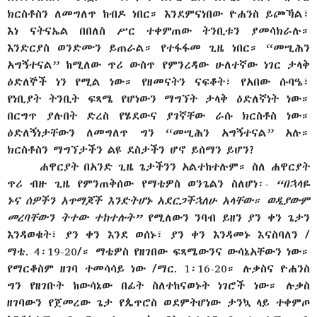
ክርስቶስን ለመግለጥ ከብዶ ነበር። እንደምናነበው ዮሐንስ ይጮኻል፣
እነ ናትናኤል በበለስ ሥር ተቀምጠው ትንቢቱን ያመሳክራሉ።
እንድርያስ ወንድሙን ይጠራል። የተፋፋመ ጊዜ ነበር። “መሢሕን
አግኝተናል” ከሚለው ጥሪ ውስጥ የምንረዳው ሁለተኛው ነገር ታላቅ
ዕድለኞች ነን የሚል ነው። የዘመናትን ናፍቆት፣ የአበው ሱባዔ፣
የነቢያት ትንቢት ፍጻሜ የሆነውን ማግኘት ታላቅ ዕድለኛነት ነው።
በርግጥ ያሉበት ድረስ የሄደውና ያገኛቸው ራሱ ክርስቶስ ነው።
ዕድለኝነታቸውን ለመግለጥ ግን “መሢሕን አግኝተናል” አሉ።
ክርስቶስን ማግኘታችን ልዩ ደስታችን ሆኖ ይሰማን ይሆን?
ሐዋርያት በአንድ ጊዜ ጌታችንን አልተከተሉም። ስለ ሐዋርያት
ጥሪ ብዙ ጊዜ የምንጠቅሰው የማቴዎስ ወንጌልን ስለሆነ፡-
“በኋላዬ
ኑና ሰዎችን አጥማጆች እንድትሆኑ አደርጋችኋለሁ አላቸው። ወዲያውም
መረባቸውን ትተው ተከተሉት”
የሚለውን ንባብ ይዘን ያን ቀን ጌታን
እንዳወቁት፣ ያን ቀን እንደ ወሰኑ፣ ያን ቀን እንዳመኑ እናስባለን /
ማቴ. 4፡19-20/። ማቴዎስ የዘገበው ፍጻሜውንና ውሳኔአቸውን ነው።
የማርቆስም ዘገባ ተመሳሳይ ነው /ማር. 1፡16-20። ሉቃስና ዮሐንስ
ግን የዘገቡት ከውሳኔው በፊት ስለተከናወኑት ነገሮች ነው። ሉቃስ
ዘገባውን የጀመረው ጌታ የጴጥሮስ ወደምትሆነው ታንኳ ላይ ተቀምጦ