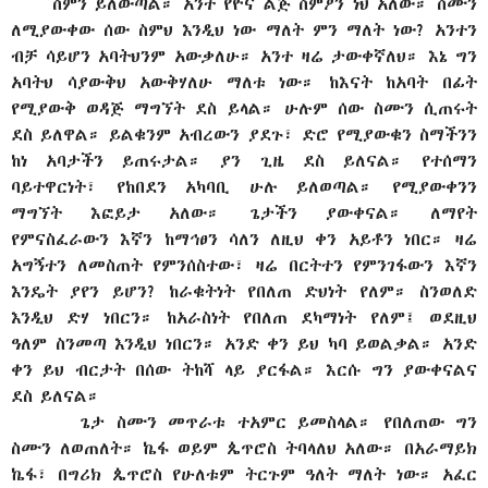
ስምን ይለውጣል። አንተ የዮና ልጅ ስምዖን ነህ አለው። ስሙን
ለሚያውቀው ሰው ስምህ እንዲህ ነው ማለት ምን ማለት ነው? አንተን
ብቻ ሳይሆን አባትህንም አውቃለሁ። አንተ ዛሬ ታውቀኛለህ። እኔ ግን
አባትህ ሳያውቅህ አውቅሃለሁ ማለቱ ነው። ከእናት ከአባት በፊት
የሚያውቅ ወዳጅ ማግኘት ደስ ይላል። ሁሉም ሰው ስሙን ሲጠሩት
ደስ ይለዋል። ይልቁንም አብረውን ያደጉ፣ ድሮ የሚያውቁን ስማችንን
ከነ አባታችን ይጠሩታል። ያን ጊዜ ደስ ይለናል። የተሰማን
ባይተዋርነት፣ የከበደን አካባቢ ሁሉ ይለወጣል። የሚያውቀንን
ማግኘት እፎይታ አለው። ጌታችን ያውቀናል። ለማየት
የምናስፈራውን እኛን ከማኅፀን ሳለን ለዚህ ቀን አይቶን ነበር። ዛሬ
አግኝተን ለመስጠት የምንሰስተው፣ ዛሬ በርትተን የምንገፋውን እኛን
እንዴት ያየን ይሆን? ከራቁትነት የበለጠ ድህነት የለም። ስንወለድ
እንዲህ ድሃ ነበርን። ከአራስነት የበለጠ ደካማነት የለም፤ ወደዚህ
ዓለም ስንመጣ እንዲህ ነበርን። አንድ ቀን ይህ ካባ ይወልቃል። አንድ
ቀን ይህ ብርታት በሰው ትከሻ ላይ ያርፋል። እርሱ ግን ያውቀናልና
ደስ ይለናል።
ጌታ ስሙን መጥራቱ ተአምር ይመስላል። የበለጠው ግን
ስሙን ለወጠለት። ኬፋ ወይም ጴጥሮስ ትባላለህ አለው። በአራማይክ
ኬፋ፣ በግሪክ ጴጥሮስ የሁለቱም ትርጉም ዓለት ማለት ነው። አፈር