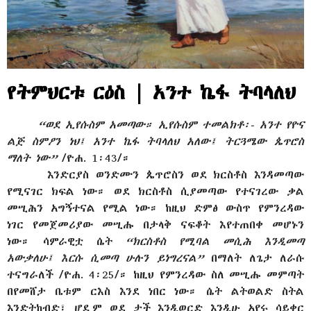
የትምህርቱ ርዕስ | አንተ ኬፋ ትባላለህ
“ወደ ኢየሱስም አመጣው። ኢየሱስም ተመልክቶ፡- አንተ የዮና
ልጅ ስምዖን ነህ፤ አንተ ኬፋ ትባላለህ አለው፤ ትርጓሜው ጴጥሮስ
ማለት ነው”
/ዮሐ. 1፡43/።
እንድርያስ ወንድሙን ጴጥሮስን ወደ ክርስቶስ እንዳመጣው
የሚናገር ክፍል ነው። ወደ ክርስቶስ ሲያመጣው የተናገረው ቃል
መሢሕን አግኝተናል የሚል ነው። ከዚህ ድምፅ ውስጥ የምንረዳው
ነገር የመጀመሪያው መሢሑ በታላቅ ናፍቆት እየተጠበቀ መሆኑን
ነው። ሳምራዊቷ ሴት
“ክርስቶስ የሚባል መሲሕ እንዲመጣ
አውቃለሁ፤ እርሱ ሲመጣ ሁሉን ይነግረናል”
በማለት ለጌታ ለራሱ
ተናግራለች /ዮሐ. 4፡25/። ከዚህ የምንረዳው ስለ መሢሑ መምጣት
በየመሸታ ቤቱም ርእስ እንደ ነበር ነው። ሴት ልትወልድ ስትል
እንድትከብድ፣ ሆዷም ወደ ታች እንዲወርድ እንዲሁ አየሩ ሳይቀር