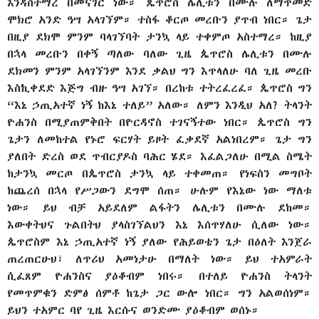
እንዳስተማረ በመናገር ነው። ጴጥሮስ ሌሊቱን በሙሉ ለማጥመድ
ሞክሮ አንድ ዓሣ አላገኘም። ተስፋ ቆርጦ መረቡን ያጥብ ነበር። ጌታ
በዚያ ደክሞ ምንም ባላገኘባት ታንኳ ላይ ተቀምጦ አስተማረ። ከዚያ
በኋላ መረቡን በቀኝ ጣለው ባለው ጊዜ ጴጥሮስ ሌሊቱን በሙሉ
ደክመን ምንም አላገኘንም እንደ ቃልህ ግን እጥላለሁ ባለ ጊዜ መረቡ
እስኪቀደድ እጅግ ብዙ ዓሣ አገኘ። በረከቱ ተትረፈረፈ። ጴጥሮስ ግን
“እኔ ኃጢአተኛ ነኝ ከእኔ ተለይ” አለው። ለምን እንዲህ አለ? ትላንት
ዮሐንስ በሚያጠምቅበት በዮርዳኖስ ተገናኝተው ነበር። ጴጥሮስ ግን
ጌታን ለመከተል የኑሮ ፍርሃት ይዞት ፈቃደኛ አልነበረም። ጌታ ግን
ያለበት ድረስ ወደ ጥብርያዶስ ባሕር ሄደ። እፈልጋለሁ በሚል ስሜት
ከታንኳ መርጦ በጴጥሮስ ታንኳ ላይ ተቀመጠ። የነፍስን መግቦት
ከጨረሰ በኋላ የሥጋውን ደግሞ ሰጠ። ሁሉም የእኔው ነው ማለቱ
ነው። ይህ ብቻ አይደለም ልፋትን ሌሊቱን በሙሉ ደከመ።
እውቀትህና ጉልበትህ ያላስገኘልህን እኔ እሰጥሃለሁ ሲለው ነው።
ጴጥሮስም እኔ ኃጢአተኛ ነኝ ያለው የሕይወቴን ጌታ በዕለት እንጀራ
ጠረጠርሁህ፣ ለጥሪህ አመነታሁ በማለት ነው። ይህ ተአምራት
ሲፈጸም ዮሐንስና ያዕቆብም ነበሩ። በተለይ ዮሐንስ ትላንት
የመጥምቁን ድምፅ ሰምቶ ከጌታ ጋር ውሎ ነበር። ግን አልወሰነም።
ይህን ተአምር ባየ ጊዜ እርሱና ወንድሙ ያዕቆብም ወሰኑ።