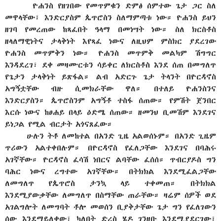
ዮሐንስ የዘገበው የመጥምቁን ድምፅ ሰምተው ጌታ ጋር ስለ
መዋላቸው፣ እንድርያስም ጴጥሮስን ስለማምጣቱ ነው። ዮሐንስ ይህን
ዘገባ የመረጠው ከጻፈበት ዓላማ በመነሣት ነው። ስለ ክርስቶስ
ዘላለማዊነትና ታላቅነት እየጻፈ ነውና ለዚህም ምስክር ያደረገው
ዮሐንስ መጥምቅን ነው። ዮሐንስ መጥምቅ መልካም ሽግግር
እንዳደረገ፣ ደቀ መዛሙርቱን ሳይቀር ለክርስቶስ እንደ ሰጠ በመግለጥ
የጌታን ታላቅነት ይጽፋል። ልብ አድርጉ ጌታ ትላንት በዮርዳኖስ
አግኝቷቸው ብዙ ሲመክራቸው ዋለ። በተለይ ዮሐንስንና
እንድርያስን። ጴጥሮስንም አግኝቶ ተስፋ ሰጠው። የምሽት ጀንበር
እርሱ ነውና ከፀሐይ በላይ ዕድሜ ሰጠው። ዘመንህ ቢመሽም እንደገና
ይነጋል የሚል ብርታት አጎናጸፈው።
ሁሉን ትቶ ለመከተል በአንድ ጊዜ አልወሰኑም። በአንድ ጊዜም
ጥሪውን አልተቀበሉም። በዮርዳኖስ የፈለጋቸው እንደገና በባሕሩ
አገኛቸው። ዮርዳኖስ ፈሳሽ ነበርና ልባቸው ፈሰሰ። ጥብርያዶስ ግን
ባሕር ነውና ረግተው አገኛቸው። በትክክል እንደሚፈልጋቸው
ለመግለጥ የጴጥሮስ ታንኳ ላይ ተቀመጠ። በትክክል
እንደሚያውቃቸው ለመግለጥ በስማቸው ጠራቸው። ዛሬም ሰዎች ወደ
አገልግሎት ለመግባት ቶሎ መወሰን ቢያቅታቸው ጌታ ግን የፈለገውን
ሰው እንደማይለቀው፣ ካለበት ድረስ ሄዶ ገንዘቡ እንደሚያደርገው፣