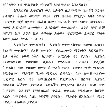
የሳሳለትን ኑሮ ሞልቶለት ተከተለኝ እንደሚለው እንረዳለን።
እንድርያስ ጴጥሮስን ወደ ጌታችን ሲያመጣው ጌታችን እንግዳ
ተቀባይ፣ ትሑት መንገድ መሪ፣ ነገን በብሩህ የሚያይ አባት ነውና
በፈገግታ ብቻ ሳይሆን በአዲስ ዘመን ብሥራት ተቀበለው። ወንጌሉ፡-
“ወደ ኢየሱስም አመጣው። ኢየሱስም ተመልክቶ፡- አንተ የዮና ልጅ
ስምዖን ነህ፤ አንተ ኬፋ ትባላለህ አለው፤ ትርጓሜው ጴጥሮስ ማለት
ነው”
ይላል
/ዮሐ. 1፡43/።
ኢየሱስም ተመልክቶ፡- ኢየሱስ የተመለከተው የወየበ ፊቱን፣
የገረጣ መልኩን፣ ያረጀ ዘመኑን፣ ያልረጋውን ማንነቱን አይደለም።
ጌታ ፍቅር ነውና ነቅሶ አያይም። አሟልቶ ግን ያያል። ኢየሱስ
የተመለከተው የወየበው ሲበራ፣ የገረጣው ሲፈወስ፣ ያረጀው
ሲታደስ፣ ብል የበላው ዘመን ሲመለስ ነው። ንጋትን ማታ ማድረግ
የሚችለው፣ ማታንም ንጋት ማድረግ ይችላል። ሰው ከመጀመሪያው
ቢጀምር እርሱ ግን ከመጨረሻው ይጀምራል። በርግጥ ኢየሱስ
ክርስቶስ እኛንም ያየናል። ኑሮአችን የማይሞላ ሸለቆ፣ ውጦ ዝም
ቢሆንም፣ አሊያም የማይጨረስ ተራራ ሁልጊዜ የሚቧጠጥ ከሆነም
እርሱ በመፍትሔ ሰጪ ዓይኖቹ ያየናል። ማቃሰት በእልልታ፣ ማዘን
በደስታ ተለውጦ ያያል።