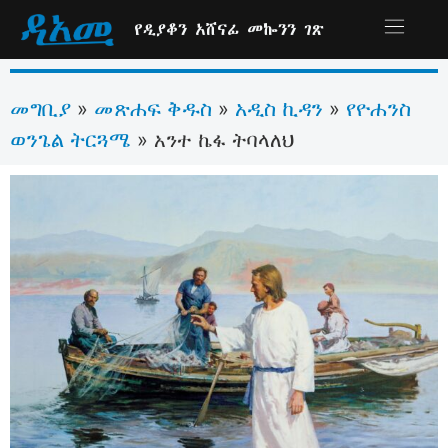
የዲያቆን አሸናፊ መኰንን ገጽ
መግቢያ
መጽሐፍ ቅዱስ
አዲስ ኪዳን
የዮሐንስ
»
»
»
ወንጌል ትርጓሜ
»
አንተ ኬፋ ትባላለህ