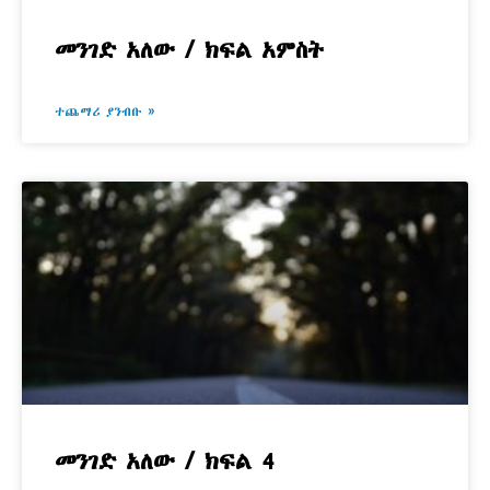
መንገድ አለው / ክፍል አምስት
ተጨማሪ ያንብቡ »
መንገድ አለው / ክፍል 4