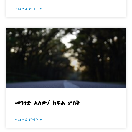
ተጨማሪ ያንብቡ »
መንገድ አለው/ ክፍል ሦስት
ተጨማሪ ያንብቡ »