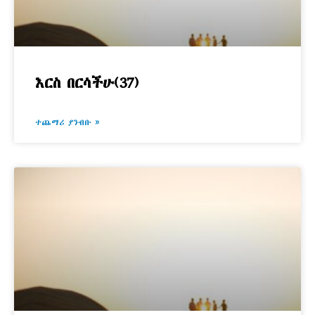
እርስ በርሳችሁ(37)
ተጨማሪ ያንብቡ »