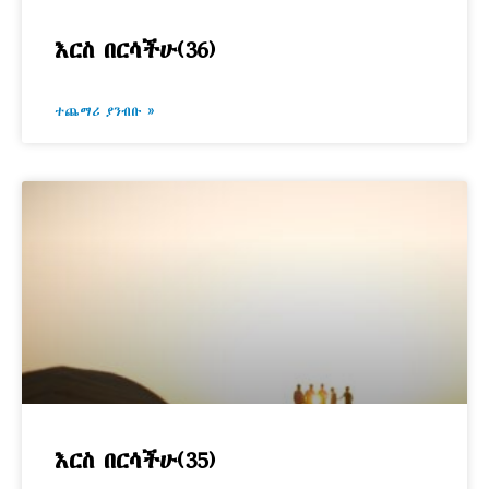
እርስ በርሳችሁ(36)
ተጨማሪ ያንብቡ »
እርስ በርሳችሁ(35)