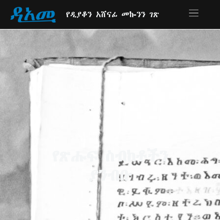
የዲያቆን አሸናፊ መኰንን ገጽ
የጽሑፍ ስብከቶችን
ያንብቡ