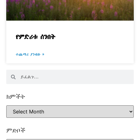
የምድሪቱ ሰንበት
ተጨማሪ ያንብቡ »
ክምችት
ምድቦች