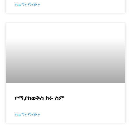
ተጨማሪ ያንብቡ »
የማያስወቅስ ክፉ ስም
ተጨማሪ ያንብቡ »