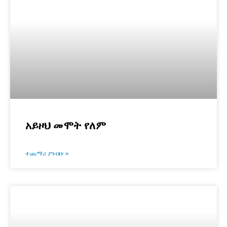
አይዞህ መሞት የለም
ተጨማሪ ያንብቡ »