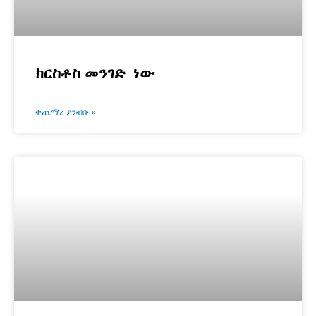
ክርስቶስ መንገድ ነው
ተጨማሪ ያንብቡ »