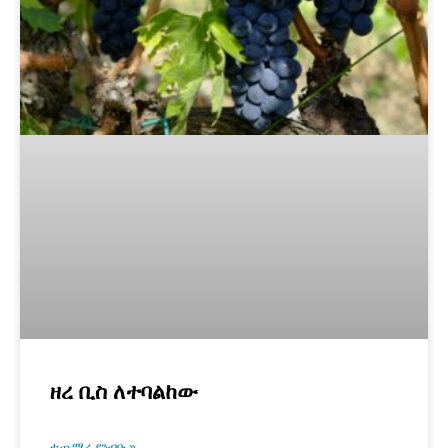
ዘረ ቢስ ለተባልከው
ተጨማሪ ያንብቡ »