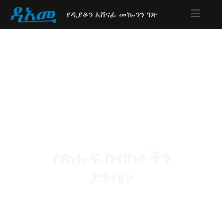
የዲያቆን አሸናፊ መኰንን ገጽ
የጽሑፍ ስብከቶችን
ያንብቡ