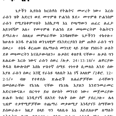
ጌታችን ኢየሱስ ክርስቶስ የትሕትና መሠረት ነው። እርሱ
ራሱን ዝቅ አድርጎ ወደ መጥምቁ ዮሐንስ ሄደ። መጥምቁ ዮሐንስም
ራሱን የሚያስቀምጥበት እስኪያጣ እኔ የጫማውን ጠፈር ልፈታ
አይገባኝም አለ። የመጥምቁ ዮሐንስ ደቀ መዛሙርትም ትሕትናን
ይማራሉ። ስለዚህ መምህራቸው እንዳዘዛቸው ጌታችንን ተከተሉ።
ከሁለቱ አንዱ ዮሐንስ ወንጌላዊም የእንድርያስን ስም ጠቅሶ ራሱን ግን
ሰወረ። ተስፋ ቆርጠው በኤማሁስ መንገድ ላይ ይጓዙ የነበሩት ሁለት
ደቀ መዛሙርትን እናስታውሳለን። ሉቃስና ቀለዮጳ ናቸው። ሉቃስ ግን
ጸሐፊው እርሱ ነውና ራሱን ሰወረ /ሉቃ. 24፡13-18/። ሐዋርያው
ቅዱስ ጳውሎስም እስከ ሦስተኛ ሰማይ ተነጥቆ ሲመለስ አንድ ሰው
እያለ ራሱን ሰወረ እንጂ የራእዩ ባለቤት እኔ ነኝ አላለም /2ቆሮ. 12፡
2-5/። ብዙ የተቀደሱ ጽሑፎች ጸሐፊዎቻቸው ራሳቸውን
በመሰወራቸው የእገሌ ናቸው የእገሌ እያልን እንድንመራመር
አድርገውናል። በርግጥ ይህ በሦስት መንገድ ነው። መጀመሪያው
ጽሑፉ ክብር እንዲያገኝ በአንድ ትልቅ ሰው ስም ያደርጋሉ። ሌላ
ጊዜም ተቃዋሚዎቻቸው ተጨማሪ መቃወሚያ እንዳያገኙ ስማቸውን
ይሰውራሉ። ከዚያ በላይ ግን ባለቤቱ እኔ አይደለሁም ለማለት