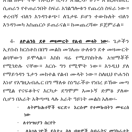
ሲጠራን የተጠራንበት ስፍራ አገልግሎቱን የጨረሰ ስፍራ ነው።
ቀረብኝ ብለን እንዳንቆጭ፣ ለጌታዬ ይሆን ተውኩለት ብለን
እንዳንመካ አስጨርሶ ይጠራናል። ከመጨረሻው ይጀምራል።
4-
፡- ጌታችን
ለዮሐንስ ደቀ መዛሙርት የልብ ሙላት ነው
ኢየሱስ ክርስቶስ በበግ መልክ መገለጡ ሁለቱን ደቀ መዛሙርት
ልባቸውን ይሞላል። እስከ ዛሬ የሚያስከትሉ አዝማቾች
የሚገድሉ ናቸው። እርሱ ግን የሚሞት ነው። እንዲህ ያለ
የማይጎዳን ጌታን መከተል የልብ ሙላት ነው። ስለዚህ ዮሐንስ
እነሆ የእግዚአብሔር በግ ማለቱ ስነግራችሁ የነበረ ይኸው መጣ
የሚል የናፍቆትና እርካታ ደግሞም እመኑኝ ድምፅ ያለው
ሲሆን በአራት አቅጣጫ ላሉ አራት ዓይነት መልስ አለው፡-
·
ለትምክሕተኞች ፍርድ። እርሱም የተመኩበትን መፍረስ
ነው
·
ለተነሣህያን ስርየት
·
ለአገልጋዮች ደስታ። ስለ ብዙዎች ስብራትና መንከራተት