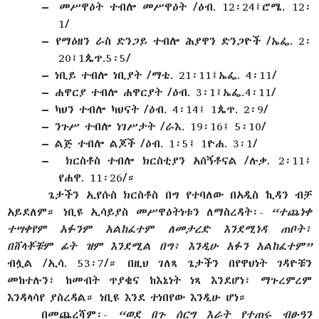
–
መሥዋዕት ተብሎ መሥዋዕት /ዕብ. 12፡24፤ሮሜ. 12፡
1/
–
የማዕዘን ራስ ድንጋይ ተብሎ ሕያዋን ድንጋዮች /ኤፌ. 2፡
20፤1ጴጥ.5፡5/
–
ነቢይ ተብሎ ነቢያት /ማቴ. 21፡11፤ኤፌ. 4፡11/
–
ሐዋርያ ተብሎ ሐዋርያት /ዕብ. 3፡1፤ኤፌ.4፡11/
–
ካህን ተብሎ ካህናት /ዕብ. 4፡14፤ 1ጴጥ. 2፡9/
–
ንጉሥ ተብሎ ነገሥታት /ራእ. 19፡16፤ 5፡10/
–
ልጅ ተብሎ ልጆች /ዕብ. 1፡5፤ 1ዮሐ. 3፡1/
–
ክርስቶስ ተብሎ ክርስቲያን አሰኝቶናል /ሉቃ. 2፡11፤
የሐዋ. 11፡26/።
ጌታችን ኢየሱስ ክርስቶስ በግ የተባለው በአዲስ ኪዳን ብቻ
አይደለም። ነቢዩ ኢሳይያስ መሥዋዕትነቱን ለማስረዳት፡-
“ተጨነቀ
ተሣቀየም አፉንም አልከፈተም ለመታረድ እንደሚነዳ ጠቦት፥
በሸላቾቹም ፊት ዝም እንደሚል በግ፥ እንዲሁ አፉን አልከፈተም”
ብሏል
/ኢሳ. 53፡7/። በዚህ ገለጻ ጌታችን በየዋህነት ገዳዮቹን
መከተሉን፣ ከመብት ጥያቄና ከእኔነት ነጻ እንደሆነ፣ ማጉረምረም
እንዳላሳየ ያስረዳል። ነቢዩ እንደ ተነበየው እንዲሁ ሆነ።
በመጨረሻም፡-
“ወደ በጉ ሰርግ እራት የተጠሩ ብፁዓን