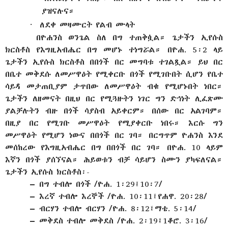
ያዝናሉና።
·
ለደቀ መዛሙርት የልብ ሙላት
በዮሐንስ ወንጌል ስለ በግ ተጠቅሷል። ጌታችን ኢየሱስ
ክርስቶስ የእግዚአብሔር በግ መሆኑ ተነግሯል። በዮሐ. 5፡2 ላይ
ጌታችን ኢየሱስ ክርስቶስ በበጎች በር መግባቱ ተገልጿል። ይህ በር
በቤተ መቅደሱ ለመሥዋዕት የሚቀርቡ በጎች የሚገቡበት ሲሆን የቤተ
ሳይዳ መታጠቢያም ታጥበው ለመሥዋዕት ብቁ የሚሆኑበት ነበር።
ጌታችን ለዘመናት በዚህ በር የሚጓዙትን ነገር ግን ድኅነት ሊፈጽሙ
ያልቻሉትን ብዙ በጎች ሳያስብ አይቀርም። በሰው በር አልገባም።
በዚያ በር የሚገቡ መሥዋዕት የሚያቀርቡ ነበሩ። እርሱ ግን
መሥዋዕት የሚሆን ነውና በበጎች በር ገባ። በርግጥም ዮሐንስ እንደ
መሰከረው የእግዚአብሔር በግ በበጎች በር ገባ። በዮሐ. 10 ላይም
እኛን በጎች ያሰኘናል። ሕይወቱን ብቻ ሳይሆን ስሙን ያካፍለናል።
ጌታችን ኢየሱስ ክርስቶስ፡-
–
በግ ተብሎ በጎች /ዮሐ. 1፡29፤10፡7/
–
እረኛ ተብሎ እረኞች /ዮሐ. 10፡11፤የሐዋ. 20፡28/
–
ብርሃን ተብሎ ብርሃን /ዮሐ. 8፡12፤ማቴ. 5፡14/
–
መቅደስ ተብሎ መቅደስ /ዮሐ. 2፡19፤1ቆሮ. 3፡16/