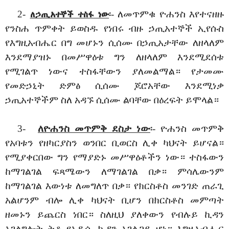
2-
፡- ለመጥምቁ ዮሐንስ እየተናዘዙ
ለኃጢአተኞች ተስፋ ነው
የንስሐ ጥምቀት ይወስዱ የነበሩ ብዙ ኃጢአተኞች ኢየሱስ
የእግዚአብሔር በግ መሆኑን ሲሰሙ በኃጢአታቸው ለዘላለም
እንደማያዝኑ በመሥዋዕቱ ግን ለዘላለም እንደሚደሰቱ
የሚገልጥ ነውና ተስፋቸውን ያለመልማል። የታመሙ
የመድኃኒት ድምፅ ሲሰሙ ጆሮአቸው እንደሚነቃ
ኃጢአተኞችም ስለ አዳኙ ሲሰሙ ልባቸው በዕረፍት ይሞላል።
3-
ለዮሐንስ መጥምቅ ደስታ ነው
፡- ዮሐንስ መጥምቅ
የአባቱን የዘካርያስን ወንበር ቢወርስ ሊቀ ካህናት ይሆናል።
የሚያቀርበው ግን የማያድኑ መሥዋዕቶችን ነው። ተስፋውን
ከማገልገል ፍጻሜውን ለማገልገል በቃ። ምሳሌውንም
ከማገልገል እውነቱ ለመግለጥ በቃ። የክርስቶስ መንገድ ጠራጊ
አልሆንም ብሎ ሊቀ ካህናት ቢሆን በክርስቶስ መምጣት
ዘመኑን ይጨርስ ነበር። ስለዚህ ያለቀውን የብሉይ ኪዳን
አገልግሎት ትቶ የአዲሱ ኪዳን አገልጋይ ሆነ። እግዚአብሔር