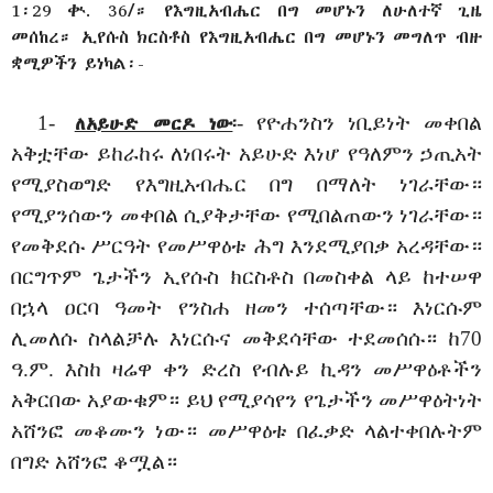
1፡29 ቊ. 36/። የእግዚአብሔር በግ መሆኑን ለሁለተኛ ጊዜ
መሰከረ። ኢየሱስ ክርስቶስ የእግዚአብሔር በግ መሆኑን መግለጥ ብዙ
ቋሚዎችን ይነካል፡-
1-
፡- የዮሐንስን ነቢይነት መቀበል
ለአይሁድ መርዶ ነው
አቅቷቸው ይከራከሩ ለነበሩት አይሁድ እነሆ የዓለምን ኃጢአት
የሚያስወግድ የእግዚአብሔር በግ በማለት ነገራቸው።
የሚያንሰውን መቀበል ሲያቅታቸው የሚበልጠውን ነገራቸው።
የመቅደሱ ሥርዓት የመሥዋዕቱ ሕግ እንደሚያበቃ አረዳቸው።
በርግጥም ጌታችን ኢየሱስ ክርስቶስ በመስቀል ላይ ከተሠዋ
በኋላ ዐርባ ዓመት የንስሐ ዘመን ተሰጣቸው። እነርሱም
ሊመለሱ ስላልቻሉ እነርሱና መቅደሳቸው ተደመሰሱ። ከ70
ዓ.ም. እስከ ዛሬዋ ቀን ድረስ የብሉይ ኪዳን መሥዋዕቶችን
አቅርበው አያውቁም። ይህ የሚያሳየን የጌታችን መሥዋዕትነት
አሸንፎ መቆሙን ነው። መሥዋዕቱ በፈቃድ ላልተቀበሉትም
በግድ አሸንፎ ቆሟል።