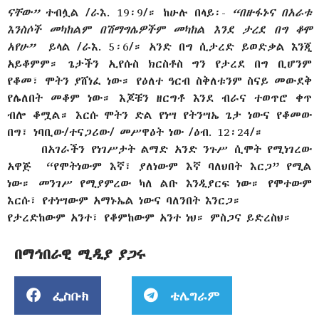
ናቸው”
ተብሏል /ራእ. 19፡9/። ከሁሉ በላይ፡-
“በዙፋኑና በአራቱ
እንስሶች መካከልም በሽማግሌዎችም መካከል እንደ ታረደ በግ ቆሞ
አየሁ”
ይላል /ራእ. 5፡6/። አንድ በግ ሲታረድ ይወድቃል እንጂ
አይቆምም። ጌታችን ኢየሱስ ክርስቶስ ግን የታረደ በግ ቢሆንም
የቆመ፣ ሞትን ያሸነፈ ነው። የዕለተ ዓርብ ስቅለቱንም ስናይ መውደቅ
የሌለበት መቆም ነው። እጆቹን ዘርግቶ እንደ ብራና ተወጥሮ ቀጥ
ብሎ ቆሟል። እርሱ ሞትን ድል የነሣ የትንሣኤ ጌታ ነውና የቆመው
በግ፣ ነባቢው/ተናጋሪው/ መሥዋዕት ነው /ዕብ. 12፡24/።
በአገራችን የነገሥታት ልማድ አንድ ንጉሥ ሲሞት የሚነገረው
አዋጅ “የሞትነውም እኛ፣ ያለነውም እኛ ባለህበት እርጋ” የሚል
ነው። መንገሥ የሚያምረው ካለ ልቡ እንዲያርፍ ነው። የሞተውም
እርሱ፣ የተነሣውም አማኑኤል ነውና ባለንበት እንርጋ።
የታረድከውም አንተ፣ የቆምከውም አንተ ነህ። ምስጋና ይድረስህ።
በማኅበራዊ ሚዲያ ያጋሩ
ፌስቡክ
ቴሌግራም