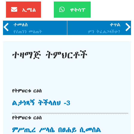
ኢሜል
ዋትሳፕ
ተመለስ
ቀጥል
የሰጠንን መስጠት
ምን ትፈልጋላችሁ?
ተዛማጅ ትምህርቶች
የትምህርቱ ርዕስ
ልታነጻኝ ትችላለህ -3
የትምህርቱ ርዕስ
ምሥጢረ ሥላሴ በፀሐይ ሲመሰል