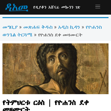
የዲያቆን አሸናፊ መኰንን ገጽ
መግቢያ
መጽሐፍ ቅዱስ
አዲስ ኪዳን
የዮሐንስ
»
»
»
ወንጌል ትርጓሜ
»
የዮሐንስ ደቀ መዛሙርት
የትምህርቱ ርዕስ | የዮሐንስ ደቀ
መዛሙርት