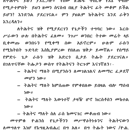
ለትሕትና ይህን ያደርጋሉ። የሰው ጽሑፍ ተሰርቆ የእኔ ተብሎ
የሚታተምበት ይህን ዘመን ስናስብ በዚያ ትሕትና ፊት መቆም ይችል
ይሆን? እንድንል ያደርገናል። ምን ያህልም ከትሕትና እንደ ራቅን
እንረዳለን።
ለትሕትና ዝቅ የሚያደርገን የጌታችን ተግባር ነው። እርሱ
ሥራውን ሁሉ በትሕትና ፈጸመ። ንጉሥ ወንበር ትተው መሬት ላይ
ቢቀመጡ ወንበሩን የሚቀማ ሰው አይኖርም። ሁሉም ራሱን
የሚከትበት ጉድጓድ እስኪያምረው የበለጠ ዝቅታ ይመኛል። የሰማይ
የምድሩ ጌታ ራሱን ዝቅ አድርጎ ሲታይ ትሑት ያደርገናል።
በገለጥናቸው ትሑታን ውስጥ የትሕትናን ትርጉም እናገኛለን፡-
–
ትሕትና ማለት በሚያንሱን ለመገልገልና ለመማር ፈቃደኛ
መሆን ነው።
–
ትሕትና ማለት ከምሰጠው የምቀበለው ይበዛል ብሎ ማሰብ
ነው።
–
ትሕትና ማለት እውነተኛ ታዛዥ ሆኖ ክርስቶስን መከተል
ነው።
–
ትሕትና ማለት ስለ ራስ ከመናገር መቆጠብ ነው።
መጥምቁ ዮሐንስ የጌታችንን መሥዋዕትነቱንና ትሕትናውን
ለመግለጥ እነሆ የእግዚአብሔር በግ አለ። በግ ትሑት ነውና /ዮሐ.