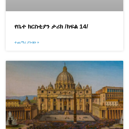
የቤተ ክርስቲያን ታሪክ /ክፍል 14/
ተጨማሪ ያንብቡ »