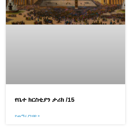
የቤተ ክርስቲያን ታሪክ /15
ተጨማሪ ያንብቡ »