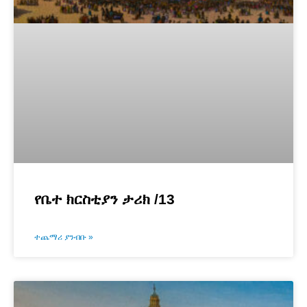
የቤተ ክርስቲያን ታሪክ /13
ተጨማሪ ያንብቡ »