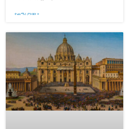
ተጨማሪ ያንብቡ »