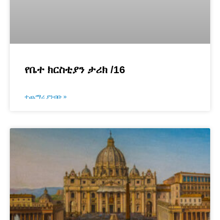
የቤተ ክርስቲያን ታሪክ /16
ተጨማሪ ያንብቡ »