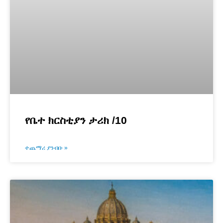
የቤተ ክርስቲያን ታሪክ /10
ተጨማሪ ያንብቡ »