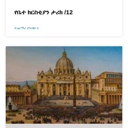
የቤተ ክርስቲያን ታሪክ /12
ተጨማሪ ያንብቡ »