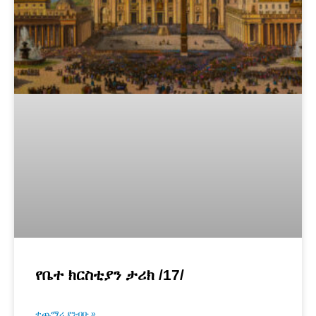
የቤተ ክርስቲያን ታሪክ /17/
ተጨማሪ ያንብቡ »