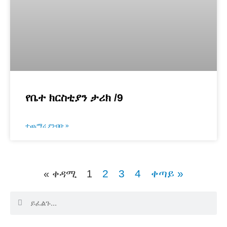
የቤተ ክርስቲያን ታሪክ /9
ተጨማሪ ያንብቡ »
2
3
4
ቀጣይ »
« ቀዳሚ
1