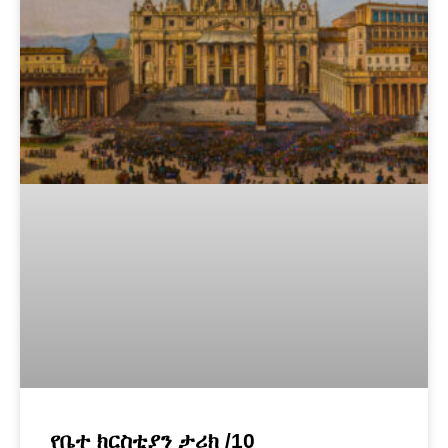
የቤተ ክርስቲያን ታሪክ /10