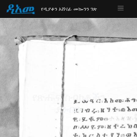
የዲያቆን አሸናፊ መኰንን ገጽ
የጽሑፍ ስብከቶችን
ያንብቡ