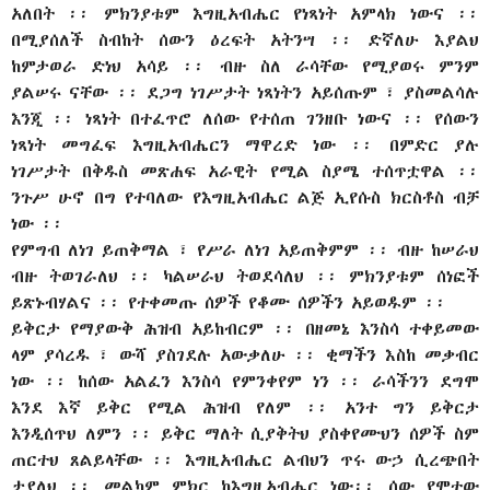
አለበት ፡፡ ምክንያቱም እግዚአብሔር የነጻነት አምላክ ነውና ፡፡
በሚያሰለች ስብከት ሰውን ዕረፍት አትንሣ ፡፡ ድኛለሁ እያልህ
ከምታወራ ድነህ አሳይ ፡፡ ብዙ ስለ ራሳቸው የሚያወሩ ምንም
ያልሠሩ ናቸው ፡፡ ደጋግ ነገሥታት ነጻነትን አይሰጡም ፣ ያስመልሳሉ
እንጂ ፡፡ ነጻነት በተፈጥሮ ለሰው የተሰጠ ገንዘቡ ነውና ፡፡ የሰውን
ነጻነት መግፈፍ እግዚአብሔርን ማዋረድ ነው ፡፡ በምድር ያሉ
ነገሥታት በቅዱስ መጽሐፍ አራዊት የሚል ስያሜ ተሰጥቷዋል ፡፡
ንጉሥ ሁኖ በግ የተባለው የእግዚአብሔር ልጅ ኢየሱስ ክርስቶስ ብቻ
ነው ፡፡
የምግብ ለነገ ይጠቅማል ፣ የሥራ ለነገ አይጠቅምም ፡፡ ብዙ ከሠራህ
ብዙ ትወገራለህ ፡፡ ካልሠራህ ትወደሳለህ ፡፡ ምክንያቱም ሰነፎች
ይጽኑብሃልና ፡፡ የተቀመጡ ሰዎች የቆሙ ሰዎችን አይወዱም ፡፡
ይቅርታ የማያውቅ ሕዝብ አይከብርም ፡፡ በዘመኔ እንስሳ ተቀይመው
ላም ያሳረዱ ፣ ውሻ ያስገደሉ አውቃለሁ ፡፡ ቂማችን እስከ መቃብር
ነው ፡፡ ከሰው አልፈን እንስሳ የምንቀየም ነን ፡፡ ራሳችንን ደግሞ
እንደ እኛ ይቅር የሚል ሕዝብ የለም ፡፡ አንተ ግን ይቅርታ
እንዲሰጥህ ለምን ፡፡ ይቅር ማለት ሲያቅትህ ያስቀየሙህን ሰዎች ስም
ጠርተህ ጸልይላቸው ፡፡ እግዚአብሔር ልብህን ጥሩ ውኃ ሲረጭበት
ታያለህ ፡፡ መልካም ምክር ከእግዚአብሔር ነው፡፡ ሰው የሞተው