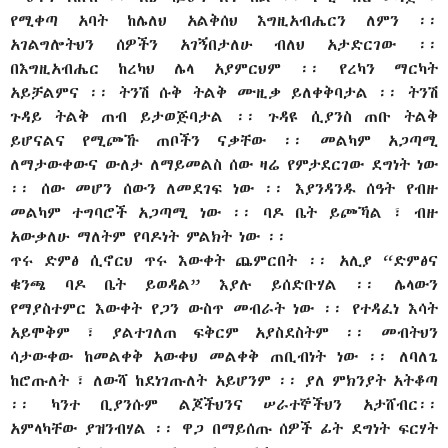
የሚቀጣ አባት ከሌለህ አልቅሰህ እግዚአብሔርን ለምን ፡፡
አገልግሎትህን ሰዎችን አገኝበታለሁ ብለህ አታድርገው ፡፡
በእግዚአብሔር ከረካህ ሌላ አያምርህም ፡፡ የረካን ማርካት
አይቻልምና ፡፡ ትንሽ ሱቅ ትልቅ ሙዚቃ ይለቀቅባታል ፡፡ ትንሽ
ጉዳይ ትልቅ ጠብ ይታወጅባታል ፡፡ ጉዳዩ ሲያንስ ጠቡ ትልቅ
ይሆናልና የሚጮኹ ጠቦችን ናቃቸው ፡፡ መልካም አጋጣሚ
ለማታውቀውና ውለታ ለማይመልስ ሰው ዛሬ የምታደርገው ደግነት ነው
፡፡ ሰው መሆን ሰውን ለመደገፍ ነው ፡፡ እያንዳንዱ ሰዓት የብዙ
መልካም ተግባሮች አጋጣሚ ነው ፡፡ ባዶ ቤት ይጮኻል ፣ ብዙ
አውቃለሁ ማለትም የባዶነት ምልክት ነው ፡፡
ጥሩ ድምፅ ሲኖርህ ጥሩ እውቀት ጨምርበት ፡፡ አሊያ “ድምፅና
ቁንጫ ባዶ ቤት ይወዳል” እያሉ ይሰድቡሃል ፡፡ ሌላውን
የማያስተምር እውቀት የጋን ውስጥ መብራት ነው ፡፡ የተዳፈነ እሳት
አይሞቅም ፣ ያልተገለጠ ፍቅርም አያስደስትም ፡፡ መብትህን
ሳታውቀው ከመልቀቅ አውቀህ መልቀቅ ጠቢብነት ነው ፡፡ ለባለጌ
ከሮጡለት ፣ ለውሻ ከደነገጡለት አይሆንም ፡፡ ያለ ምክንያት አትቆጣ
፡፡ ካንተ ቢያንሱም ልጆችህንና ሠራተኞችህን አታሸብር፡፡
አምላካቸው ያዝንብሃል ፡፡ ዋጋ በማይሰጡ ሰዎች ፊት ደግነት ፍርሃት