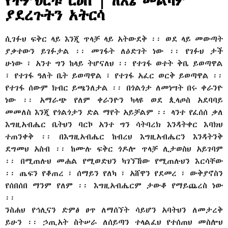
የትምህርቱ ርዕስ | ለእኔ መልካም
ያደረጉትን አትርሳ
ሲገፉህ ፍቅር ላይ እንጂ ጥላቻ ላይ አትውደቅ ፡፡ ወደ ላይ መውጣት
ያቃተውን ይገፉታል ፡፡ መገፋት ለዕድገት ነው ፡፡ የገፉህ ታች
ሁነው ፣ አንተ ግን ከላይ ትሆናለህ ፡፡ የተገፋ ወተት ቅቤ ይወጣዋል
፣ የተገፋ ዓለት ቤት ይወጣዋል ፣ የተገፋ አፈር ወርቅ ይወጣዋል ፡፡
የተገፋ ሰውም ክብር ይጫንለታል ፡፡ በጎልጎታ ለመነሣት በሩ ቀራንዮ
ነው ፡፡ አማራጭ የለም ቀራንዮን ካላዩ ወደ ጲላጦስ አደባባይ
መመለስ እንጂ የጎልጎታን ድል ማየት አይቻልም ፡፡ ላንተ የፈሰሰ ቃለ
እግዚአብሔር ቤትህን ባርኮ አንተ ግን ሳትባረክ እንዳትቀር እባክህ
ተጠንቀቅ ፡፡ በእግዚአብሔር ከብረህ እግዚአብሔርን እንዳትንቅ
ደግመህ አስብ ፡፡ ከሙሉ ፍቅር ጎዶሎ ጥላቻ ሊታወስህ አይገባም
፡፡ በሚጠሉህ መሐል የሚወድህን ካገኘኸው የሚጠሉህን እርሳቸው
፡፡ ጤፍን የቆጠረ ፣ ሰማይን የለካ ፣ አሸዋን የደመረ ፣ ውቅያኖስን
የሰበሰበ ማንም የለም ፡፡ እግዚአብሔርም ታውቆ የማይጨረስ ነው
፡፡
ንስሐህ የኅሊናን ድምፅ ፀጥ ለማሰኘት ሳይሆን አባትህን ለመታረቅ
ይሁን ፡፡ ኃጢአት ስትሠራ ለሰይጣን ተላልፈህ የተሰጠህ መስሎህ