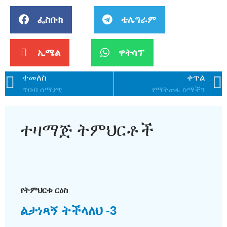
ፌስቡክ
ቴሌግራም
ኢሜል
ዋትሳፕ
ተመለስ
ቀጥል
ጥበብ ሰማያዊ
የማትጠፋ ስማችን
ተዛማጅ ትምህርቶች
የትምህርቱ ርዕስ
ልታነጻኝ ትችላለህ -3