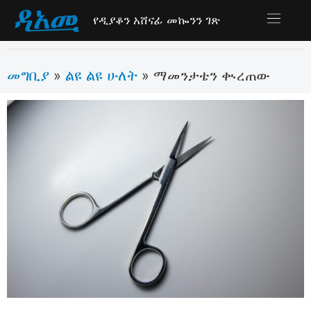
የዲያቆን አሸናፊ መኰንን ገጽ
መግቢያ
ልዩ ልዩ ሁለት
»
»
ማመንታቴን ቊረጠው