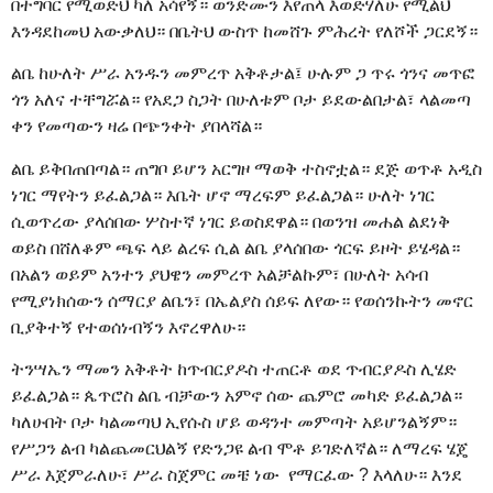
በተግባር የሚወድህ ካለ አሳየኝ። ወንድሙን እየጠላ እወድሃለሁ የሚልህ
እንዳደከመህ አውቃለህ። በቤትህ ውስጥ ከመሸጉ ምሕረት የለሾች ጋርደኝ።
ልቤ ከሁለት ሥራ አንዱን መምረጥ አቅቶታል፤ ሁሉም ጋ ጥሩ ጎንና መጥፎ
ጎን አለና ተቸግሯል። የአደጋ ስጋት በሁለቱም ቦታ ይደውልበታል፣ ላልመጣ
ቀን የመጣውን ዛሬ በጭንቀት ያበላሻል።
ልቤ ይቅበጠበጣል። ጠግቦ ይሆን አርግዞ ማወቅ ተስኖቷል። ደጅ ወጥቶ አዲስ
ነገር ማየትን ይፈልጋል። እቤት ሆኖ ማረፍም ይፈልጋል። ሁለት ነገር
ሲወጥረው ያላሰበው ሦስተኛ ነገር ይወስደዋል። በወንዝ መሐል ልደነቅ
ወይስ በሸለቆም ጫፍ ላይ ልረፍ ሲል ልቤ ያላሰበው ጎርፍ ይዞት ይሄዳል።
በአልን ወይም አንተን ያህዌን መምረጥ አልቻልኩም፣ በሁለት አሳብ
የሚያነክሰውን ሰማርያ ልቤን፣ በኤልያስ ሰይፍ ለየው። የወሰንኩትን መኖር
ቢያቅተኝ የተወሰነብኝን እኖረዋለሁ።
ትንሣኤን ማመን አቅቶት ከጥብርያዶስ ተጠርቶ ወደ ጥብርያዶስ ሊሄድ
ይፈልጋል። ጴጥሮስ ልቤ ብቻውን አምኖ ሰው ጨምሮ መካድ ይፈልጋል።
ካለሁበት ቦታ ካልመጣህ ኢየሱስ ሆይ ወዳንተ መምጣት አይሆንልኝም።
የሥጋን ልብ ካልጨመርህልኝ የድንጋዩ ልብ ሞቶ ይገድለኛል። ለማረፍ ሄጄ
ሥራ እጀምራለሁ፣ ሥራ ስጀምር መቼ ነው የማርፈው ? እላለሁ። እንደ