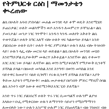
የትምህርቱ ርዕስ | ማመንታቴን
ቊረጠው
ልቤ በሁለት አሳብ ያነክሳል፣ መሐል መንገድ ላይ ቆሞ ወዴት እንደሚሄድ
ይጨነቃል:: ሁለት መልካሞችን ወዶ አንዱን ለመምረጥ ይቸገራል። ልቤ
ያመነታል፣ መንታ ነገር ገጥሞት፣ አንዱን ካንዱ መለየት አቅቶት ልቤ
ተወጥሯል። ሁለት እግር አለኝ ብሎ ሁለት ዛፍ ካልወጣሁ ይላል። አንድ
ያልነበረው ሁለት ቤት፣ ሁለት ትዳር ያምረዋል። ሁሉን ለእኔ ብሎ ትዝብት
ላይ፣ ሁሉን ላፌ ብሎ መርዝ ላይ ወድቋል። ልቤ በሁለት መንገድ መሄድ
እንደማይቻል ቢያውቅም መቁረጥ አቅቶቷል። አንደኛው ልቤ ተቀመጥ
አገር አገር ነው ይላል፣ ሌላኛው ልቤ ወገን ከሚያቆስለኝ የማያውቅ ቢንቀኝ
ይሻላል ይላል። በዘመድ መካከል እንደ እንግዳ፣ በወገን መካከል እንደ
ባይተዋር ከመሆን፣ ባዕድ ቢገዛኝ፣ የሩቁ ቢንቀኝ ይሻላል ይለኛል። አያት
ቅድመ አያቴን የሚያውቅ፣ መልኬ መታወቂያ በሆነበት ምድር ማነህ? ስባል
ልቤ አንተን ብቻ አውቆ ወደሚንቅህ አገር ሂድ ይለኛል።
አንድ ጥሩ ነገር ያልነበረኝ ሁለት ጥሩ ነገር ሲመጣልኝ ሁሉንም ልያዝ
እላለሁ። ቡፌ የሚቀርበው ሁሉን ለማንሣት ሳይሆን የሚስማማንን
ለመብላት ነው። ሁሉን አንሥቼ ሁሉም ነገር ያስጠላኛል። ብዙ ገንዘብ፣ ብዙ