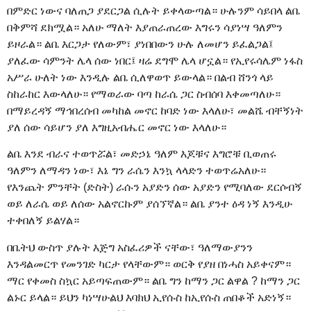
በምድር ነውና ባለጠጋ ያደርጋል ሲሉት ይቀላውጣል። ሁሉንም ሳይበላ ልቤ
በቅምሻ ደክሟል። አለሁ ማለት እያጠራጠረው እግሩን ሳያነሣ ዓለምን
ይዞራል። ልቤ እርጋታ የለውም፣ ያነበበውን ሁሉ ለመሆን ይፈልጋል፤
ያለፈው ሳምንት ሌላ ሰው ነበር፤ ዛሬ ደግሞ ሌላ ሆኗል። የኢየሩሳሌም ነፋስ
አሥራ ሁለት ነው እንዲሉ ልቤ ሲለዋወጥ ይውላል። በልብ ሸንጎ ላይ
ስከራከር እውላለሁ። የማወራው ባጣ ከራሴ ጋር ስብሰባ እቀመጣለሁ።
በማይረዳኝ ማኅበረሰብ መካከል መኖር ከባድ ነው እላለሁ፣ መልሼ ብቸኝነት
ያለ ሰው ሳይሆን ያለ እግዚአብሔር መኖር ነው እላለሁ።
ልቤ እንደ ብራና ተወጥሯል፣ መድኃኔ ዓለም እጆቹና እግሮቹ ቢወጠሩ
ዓለምን ለማዳን ነው፣ እኔ ግን ራሴን እንኳ ላላድን ተወጥሬአለሁ።
የእንጨት ምንቸት (ድስት) ራሱን አያድን ሰው አያድን የሚባለው ደርሶብኝ
ወይ ለራሴ ወይ ለሰው አልኖርኩም ያሰኘኛል። ልቤ ያንተ ዕዳ ነኝ እንዲሁ
ተቀበለኝ ይልሃል።
በቤትህ ውስጥ ያሉት እጅግ አስፈሪዎች ናቸው፣ ዓለማውያንን
እንዳልመርጥ የመንገድ ካርታ የላቸውም። ወርቅ የያዘ በነሓስ አይቀናም።
ማር የቀመስ ስኳር አይጣፍጠውም። ልቤ ግን ከማን ጋር ልዋል ? ከማን ጋር
ልኑር ይላል። ይህን ካነሣሁልህ እባክህ ኢየሱስ ከኢየሱስ ጠበቆች አድነኝ።