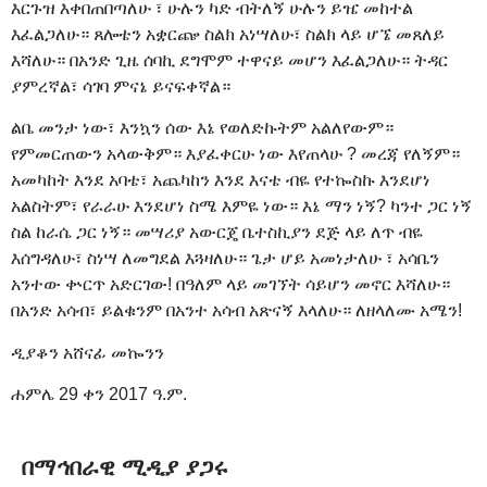
እርጉዝ እቀበጠበጣለሁ ፣ ሁሉን ካድ ብትለኝ ሁሉን ይዤ መከተል
እፈልጋለሁ። ጸሎቴን አቋርጬ ስልክ አነሣለሁ፣ ስልክ ላይ ሆኜ መጸለይ
እሻለሁ። በአንድ ጊዜ ሰባኪ ደግሞም ተዋናይ መሆን እፈልጋለሁ። ትዳር
ያምረኛል፣ ሳገባ ምናኔ ይናፍቀኛል።
ልቤ መንታ ነው፣ እንኳን ሰው እኔ የወለድኩትም አልለየውም።
የምመርጠውን አላውቅም። እያፈቀርሁ ነው እየጠላሁ ? መረጃ የለኝም።
አመካከት እንደ አባቴ፣ አጨካከን እንደ እናቴ ብዬ የተኰስኩ እንደሆነ
አልስትም፣ የራራሁ እንደሆነ ስሜ እምዬ ነው። እኔ ማን ነኝ? ካንተ ጋር ነኝ
ስል ከራሴ ጋር ነኝ። መሣሪያ አውርጄ ቤተስኪያን ደጅ ላይ ለጥ ብዬ
እሰግዳለሁ፣ ስነሣ ለመግደል እጓዛለሁ። ጌታ ሆይ አመነታለሁ ፣ አሳቤን
አንተው ቍርጥ አድርገው! በዓለም ላይ መገኘት ሳይሆን መኖር እሻለሁ።
በአንድ አሳብ፣ ይልቁንም በአንተ አሳብ አጽናኝ እላለሁ። ለዘላለሙ አሜን!
ዲያቆን አሸናፊ መኰንን
ሐምሌ 29 ቀን 2017 ዓ.ም.
በማኅበራዊ ሚዲያ ያጋሩ