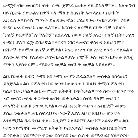
ወዳጅ፣ ብዙ መዐርግ፣ ብዙ ሩጫ ጀምሬ መሐል ላይ ይስለቸኛል። አልጠግብ
ባይ ሲተፋ ያድራልና በቃኝ ባለ ማለቴ ስጨነቅ እውላለሁ፣ ስታክት
አድራለሁ። ከሳሽ ማንነት ይጠናወተኛል፣ ያልረካሁት የብቻ ሯጭ፣ የብቻ
ትዳር ሠሪ በመሆኔ ነው ይለኛል። ክርስትና ለሰማይ ርስት ብቻ ሳይሆን
“ያለኝ ይበቃኛል” ለማለትም አስፈላጊ ነው። ያለኝ አገር፣ ያለኝ ቤት፣ ያለን
ትዳር፣ ያለኝ ልጅ ይበቃኛል። የኖረኝ ነገር የመኖር ዋስትና አይሆንም።
በሽተኛ ተቀምጦ ጤነኛ ይሞታል፣ እግረ ቀጭን ሳለ እግረ ደንዳና ያልፋል።
ያለው እየሞተ የሌለው ይሰነብታል። ያሉ ነገሮች ሁሉ ኑሮን ቢያቀሉ እንጂ
ሞትን አያስቀሩም። ማድረግ መቻል መርካት መቻል አይደለም።
ልቤ የሁለት ደብር ቀዳሽ አስቀዳሽ መሆን ይፈልጋል። መስቀል ከሰላጢን
ይከጅላል። ልቤ በፖለቲካ ካባ ዕጣን ካላጠንሁ ፣ በካህን ቀሚስ ፖለቲካ
ካልቃኘሁ ይላል። ልቤ መምረጥ አቅቶት ይዋትታል። ጥሩ ሰው መሆንና ጥሩ
ኑሮ መኖር ሁለቱ ተጋጭተውበት ይታክታል። ሰብአ ዓለም መሆንና
መናኝነት ሁለቱ ያንገላቱታል። መልከ ጼዴቅ መሆንና አብርሃም መሆን
ያስጨንቁታል። ልቤ ስፍራህ የት ነው? እያለ እዚያ እዚህ መሆን የቱ
እንደሚሻል ግራ ገብቶታል። እዚያም አልሄደም፣ እዚህም አልኖረም። ልቤ
የቱን ሃይማኖት መምረጥ አቅቶት ይጨነቃል፤ መስቀል አልባ ክርስትናን
ይናፍቃል። ሃይማኖት ዋጋው በሰማይ ነው ሲሉት ይማረካል፣ ሃይማኖት