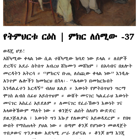
የትምህርቱ ርዕስ | ምክር ለሰሚው -37
ወዳጄ ሆይ!
አሸካሚው ቀላል ነው ሲል ተሸካሚው ከባድ ነው ይላል ። ለሰዎች
ድርሻና አደራ ስትሰጥ አብረህ ሸክሙን መሸከም ፣ በአሳብና በጸሎት
መርዳትን አትርሳ ። “ምክርና ቡጢ ለሰጪው ቀላል ነው” እንዲሉ
አንተም ሌሎችን ከመከርህ በኋላ፡- “ሌላውን በመከርኩበት
እንዳልፈተን እርዳኝ” ብለህ ጸልይ ። እውነት የምትሰጥህን ግርማ
ሞገስ ልብስ ሰፊህ አይሰጥህም ። ውሸት መናገር ካልፈራህ እውነት
መናገር አስፈሪ አይደለም ። ለመናገር የፈራኸውን እውነት ገና
አላወቅኸውም ማለት ነው ። ቁንጅና ሐሰት ስለሆነ ውድድር
ይዘጋጅለታል ፣ እውነት ግን እኩያ የለውምና አይወዳደርም ። የበዛ
ውበት የማስጠላት ያህል ነው ። በጣም ቆንጆ የሆነውን መወዳጀት
ጥበቃውና ጥንቃቄው አድካሚ ሥራ ይሆናል ። ቆንጆ ዘማ እንጂ