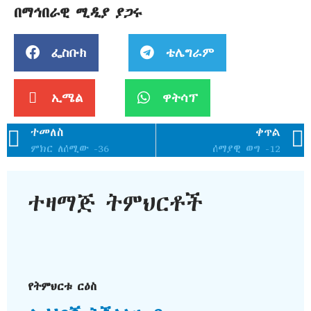
በማኅበራዊ ሚዲያ ያጋሩ
ፌስቡክ
ቴሌግራም
ኢሜል
ዋትሳፕ
ተመለስ
ቀጥል
ምክር ለሰሚው -36
ሰማያዊ ወግ -12
ተዛማጅ ትምህርቶች
የትምህርቱ ርዕስ