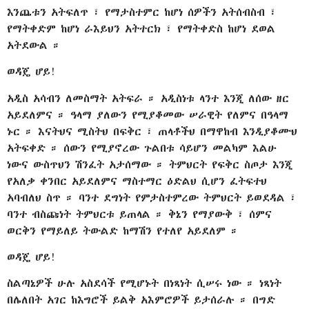
እንጨቱን አትፍለጥ ፣ የማታስተምር ከሆነ ሰዎችን አትሰብስብ ፣
የማትቀድም ከሆነ ራእይህን አትተርክ ፣ የማትቀድስ ከሆነ ደወል
አትደውል ።
ወዳጄ ሆይ!
አዲስ አሳብን ለመስማት አትፍራ ። አዲስነቱ ላንተ እንጂ ለሰው ዘር
አይደለምና ። ዓላማ ያለውን የሚያቆመው ሠራዊት የለምና በዓላማ
ኑር ። እናትህና ሚስትህ በፍቅር ፣ ጠላቶችህ በማዋከብ እንዲያቆሙህ
አትፍቀድ ። ሰውን የሚያኖረው ጉልበቱ ሳይሆን መልካም እልሁ
ነውና ውስጥህን ሽንፈት አታሰማው ። ትምህርት የፍቅር ስጦታ እንጂ
የአለቃ ቀንበር አይደለምና ማስተማር ዕድልህ ሲሆን ፈትፍተህ
አባብለህ ስጥ ። ባንተ ደግነት የምታስተምረው ትምህርት ይወደዳል ፣
ባንተ ብስጩነት ትምህርቱ ይጠላል ። ቅኔን የማያውቅ ፣ ሰምና
ወርቅን የማይለይ ትውልድ ከማሽን የተለየ አይደለም ።
ወዳጄ ሆይ!
ስልጣኔዎች ሁሉ አስደሳች የሚሆኑት በነጻነት ሲሠሩ ነው ። ነጻነት
በሌለበት አገር ከእግሮች ይልቅ አእምሮዎች ይታሰራሉ ። በግድ